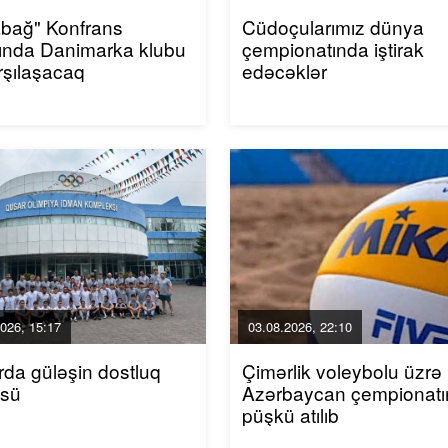
bağ" Konfrans
Cüdoçularımız dünya
ında Danimarka klubu
çempionatında iştirak
arşılaşacaq
edəcəklər
026, 15:17
03.08.2026, 22:10
da güləşin dostluq
Çimərlik voleybolu üzrə
üsü
Azərbaycan çempionatı
püşkü atılıb