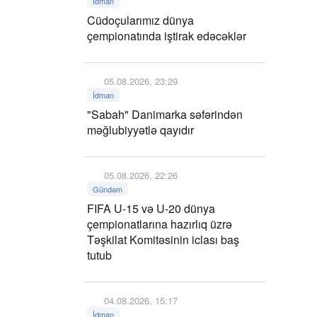
İdman
Cüdoçularımız dünya
çempionatında iştirak edəcəklər
05.08.2026, 23:29
İdman
"Sabah" Danimarka səfərindən
məğlubiyyətlə qayıdır
05.08.2026, 22:26
Gündəm
FIFA U-15 və U-20 dünya
çempionatlarına hazırlıq üzrə
Təşkilat Komitəsinin iclası baş
tutub
04.08.2026, 15:17
İdman