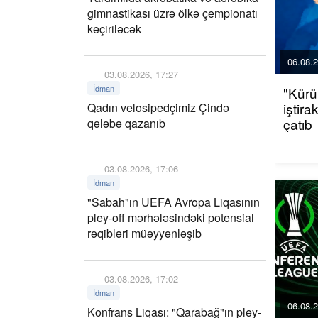
gimnastikası üzrə ölkə çempionatı
keçiriləcək
06.08.2
03.08.2026, 17:27
İdman
"Kürü
iştir
Qadın velosipedçimiz Çində
çatıb
qələbə qazanıb
03.08.2026, 17:06
İdman
"Sabah"ın UEFA Avropa Liqasının
pley-off mərhələsindəki potensial
rəqibləri müəyyənləşib
03.08.2026, 17:02
İdman
06.08.2
Konfrans Liqası: "Qarabağ"ın pley-