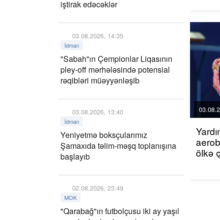
iştirak edəcəklər
03.08.2026, 14:35
İdman
"Sabah"ın Çempionlar Liqasının
pley-off mərhələsində potensial
rəqibləri müəyyənləşib
03.08.2
03.08.2026, 13:40
İdman
Yardı
Yeniyetmə boksçularımız
aerob
Şamaxıda təlim-məşq toplanışına
ölkə 
başlayıb
02.08.2026, 23:49
MOK
"Qarabağ"ın futbolçusu iki ay yaşıl