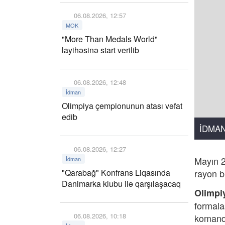
06.08.2026, 12:57
MOK
"More Than Medals World"
layihəsinə start verilib
06.08.2026, 12:48
İdman
Olimpiya çempionunun atası vəfat
edib
İDMA
06.08.2026, 12:27
Mayın 2
İdman
"Qarabağ" Konfrans Liqasında
rayon bi
Danimarka klubu ilə qarşılaşacaq
Olimpi
formala
06.08.2026, 10:18
komanda