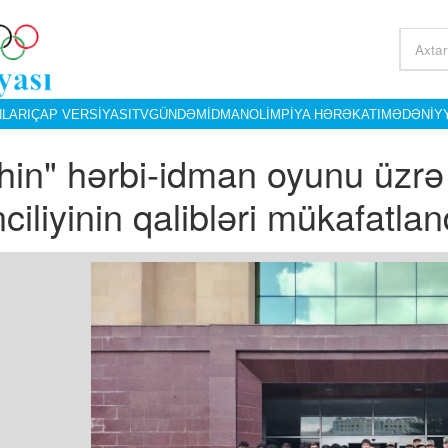
LARI
ÇAP VERSIYASI
TV
GÜNDƏM
İDMAN
OLIMPIYA HƏRƏKATI
MƏDƏNIY
hin" hərbi-idman oyunu üzr
nciliyinin qalibləri mükafatland