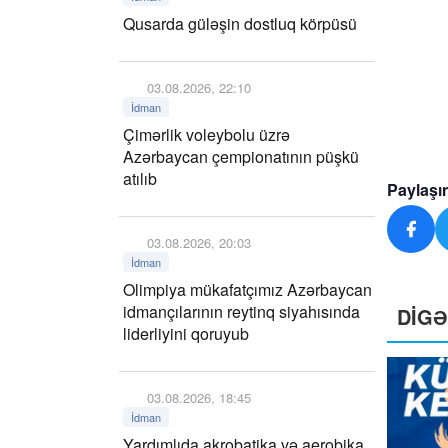
Qusarda güləşin dostluq körpüsü
03.08.2026, 22:10
İdman
Çimərlik voleybolu üzrə
Azərbaycan çempionatının püşkü
atılıb
Paylaşı
03.08.2026, 20:03
İdman
Olimpiya mükafatçımız Azərbaycan
idmançılarının reytinq siyahısında
DİG
liderliyini qoruyub
03.08.2026, 18:45
İdman
Yardımlıda akrobatika və aerobika