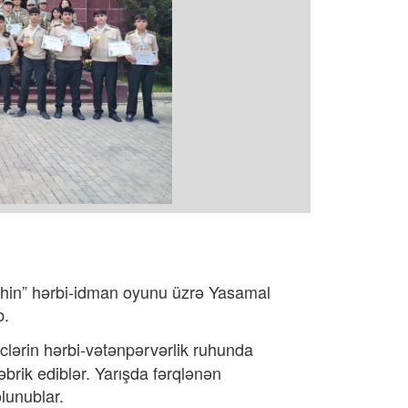
ahin” hərbi-idman oyunu üzrə Yasamal
b.
nclərin hərbi-vətənpərvərlik ruhunda
əbrik ediblər. Yarışda fərqlənən
lunublar.