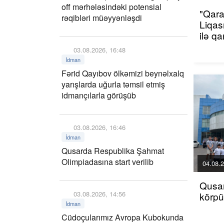
off mərhələsindəki potensial
"Qara
rəqibləri müəyyənləşdi
Liqas
ilə q
03.08.2026, 16:48
İdman
Fərid Qayıbov ölkəmizi beynəlxalq
yarışlarda uğurla təmsil etmiş
idmançılarla görüşüb
03.08.2026, 16:46
İdman
Qusarda Respublika Şahmat
Olimpiadasına start verilib
04.08.2
Qusar
03.08.2026, 14:56
körp
İdman
Cüdoçularımız Avropa Kubokunda