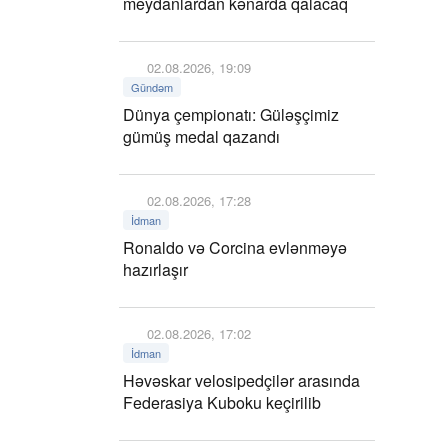
meydanlardan kənarda qalacaq
02.08.2026, 19:09
Gündəm
Dünya çempionatı: Güləşçimiz
gümüş medal qazandı
02.08.2026, 17:28
İdman
Ronaldo və Corcina evlənməyə
hazırlaşır
02.08.2026, 17:02
İdman
Həvəskar velosipedçilər arasında
Federasiya Kuboku keçirilib