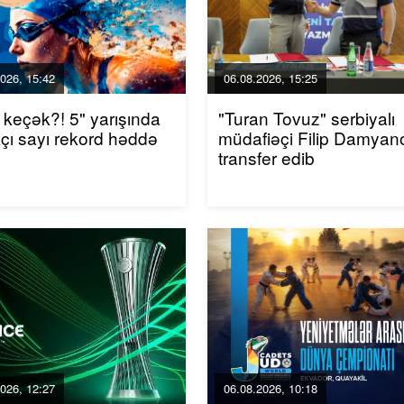
026, 15:42
06.08.2026, 15:25
 keçək?! 5" yarışında
"Turan Tovuz" serbiyalı
akçı sayı rekord həddə
müdafiəçi Filip Damyano
transfer edib
026, 12:27
06.08.2026, 10:18