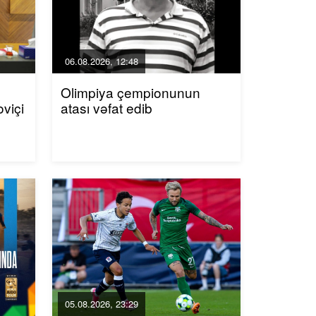
06.08.2026, 12:48
Olimpiya çempionunun
viçi
atası vəfat edib
05.08.2026, 23:29