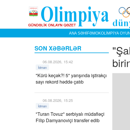
ANA SƏHIFƏ
MOK
OLIMPIYA OYUN
"Şa
SON XƏBƏRLƏR
biri
06.08.2026, 15:42
İdman
"Kürü keçək?! 5" yarışında iştirakçı
sayı rekord həddə çatıb
06.08.2026, 15:25
İdman
"Turan Tovuz" serbiyalı müdafiəçi
Filip Damyanoviçi transfer edib