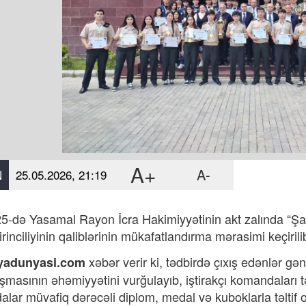
A+
A-
N
25.05.2026, 21:19
5-də Yasamal Rayon İcra Hakimiyyətinin akt zalında “Ş
rinciliyinin qaliblərinin mükafatlandırma mərasimi keçirili
xəbər verir ki, təd
birdə çıxış edənlər gə
yadunyasi.com
şmasının əhəmiyyətini vurğulayıb, iştirakçı komandaları t
lar müvafiq dərəcəli diplom, medal və kuboklarla təltif o