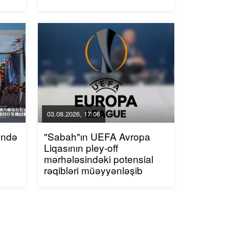
03.08.2026, 17:06
ində
"Sabah"ın UEFA Avropa
Liqasının pley-off
mərhələsindəki potensial
rəqibləri müəyyənləşib