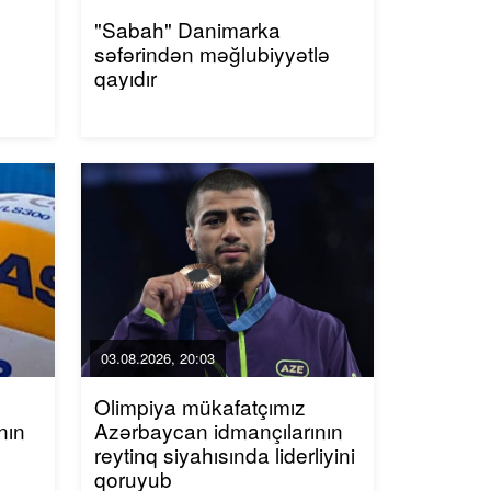
"Sabah" Danimarka
səfərindən məğlubiyyətlə
qayıdır
03.08.2026, 20:03
Olimpiya mükafatçımız
nın
Azərbaycan idmançılarının
reytinq siyahısında liderliyini
qoruyub