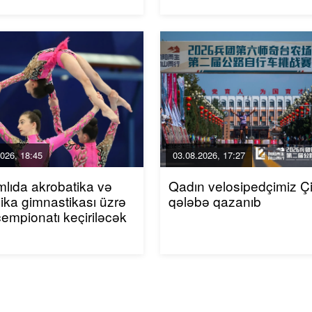
026, 18:45
03.08.2026, 17:27
mlıda akrobatika və
Qadın velosipedçimiz Ç
ika gimnastikası üzrə
qələbə qazanıb
çempionatı keçiriləcək