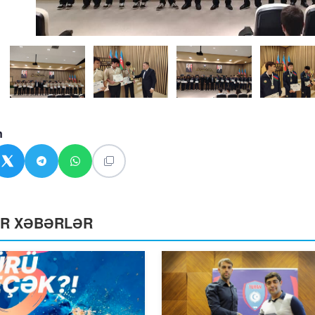
n
ƏR XƏBƏRLƏR