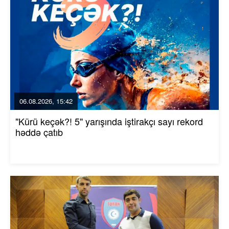
06.08.2026, 15:42
"Kürü keçək?! 5" yarışında iştirakçı sayı rekord
həddə çatıb