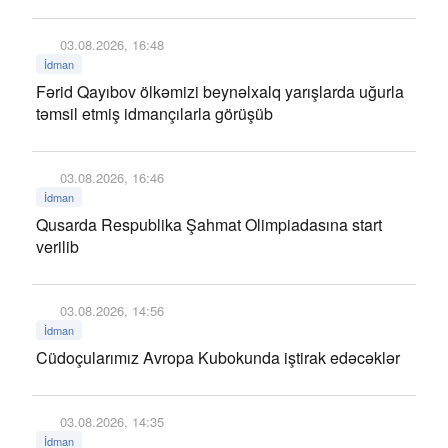
03.08.2026, 16:48
İdman
Fərid Qayıbov ölkəmizi beynəlxalq yarışlarda uğurla
təmsil etmiş idmançılarla görüşüb
03.08.2026, 16:46
İdman
Qusarda Respublika Şahmat Olimpiadasına start
verilib
03.08.2026, 14:56
İdman
Cüdoçularımız Avropa Kubokunda iştirak edəcəklər
03.08.2026, 14:35
İdman