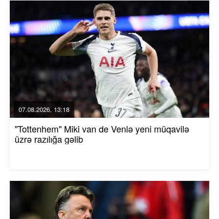
07.08.2026, 13:18
"Tottenhem" Miki van de Venlə yeni müqavilə
üzrə razılığa gəlib