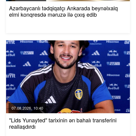
Azərbaycanlı tədqiqatçı Ankarada beynəlxalq
elmi konqresdə məruzə ilə çıxış edib
07.08.2026, 10:40
"Lids Yunayted" tarixinin ən bahalı transferini
reallaşdırdı