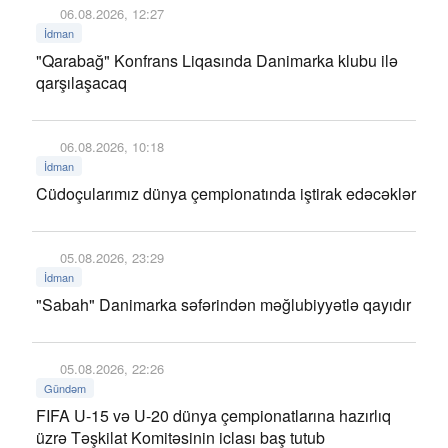
06.08.2026, 12:27
İdman
"Qarabağ" Konfrans Liqasında Danimarka klubu ilə
qarşılaşacaq
06.08.2026, 10:18
İdman
Cüdoçularımız dünya çempionatında iştirak edəcəklər
05.08.2026, 23:29
İdman
"Sabah" Danimarka səfərindən məğlubiyyətlə qayıdır
05.08.2026, 22:26
Gündəm
FIFA U-15 və U-20 dünya çempionatlarına hazırlıq
üzrə Təşkilat Komitəsinin iclası baş tutub