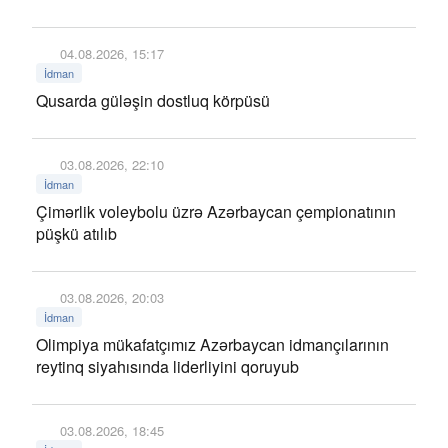
04.08.2026, 15:17
İdman
Qusarda güləşin dostluq körpüsü
03.08.2026, 22:10
İdman
Çimərlik voleybolu üzrə Azərbaycan çempionatının
püşkü atılıb
03.08.2026, 20:03
İdman
Olimpiya mükafatçımız Azərbaycan idmançılarının
reytinq siyahısında liderliyini qoruyub
03.08.2026, 18:45