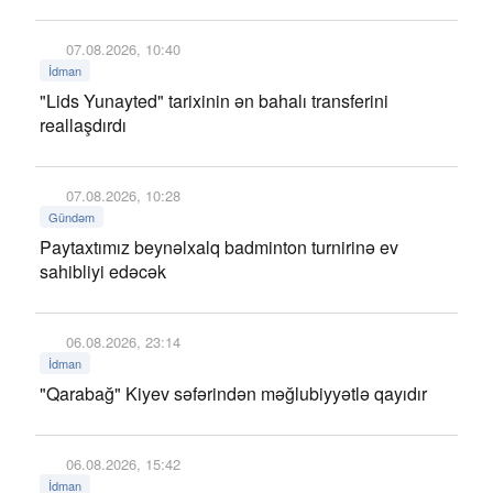
07.08.2026, 10:40
İdman
"Lids Yunayted" tarixinin ən bahalı transferini
reallaşdırdı
07.08.2026, 10:28
Gündəm
Paytaxtımız beynəlxalq badminton turnirinə ev
sahibliyi edəcək
06.08.2026, 23:14
İdman
"Qarabağ" Kiyev səfərindən məğlubiyyətlə qayıdır
06.08.2026, 15:42
İdman