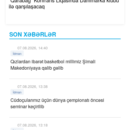
"Qarabağ" Konfrans Liqasında Danimarka klubu
ilə qarşılaşacaq
SON XƏBƏRLƏR
07.08.2026, 14:40
İdman
Qızlardan ibarət basketbol millimiz Şimali
Makedoniyaya qalib gəlib
07.08.2026, 13:38
İdman
Cüdoçularımız üçün dünya çempionatı öncəsi
seminar keçirilib
07.08.2026, 13:18