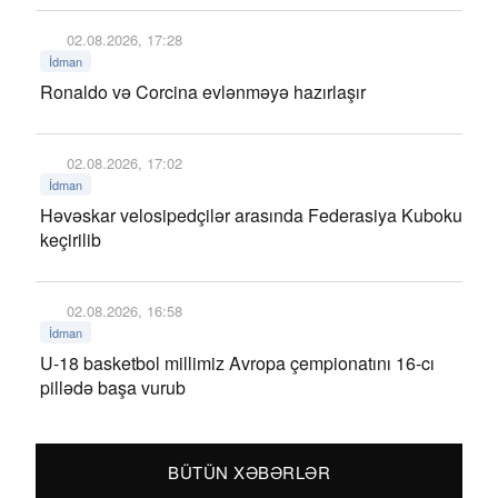
02.08.2026, 17:28
İdman
Ronaldo və Corcina evlənməyə hazırlaşır
02.08.2026, 17:02
İdman
Həvəskar velosipedçilər arasında Federasiya Kuboku
keçirilib
02.08.2026, 16:58
İdman
U-18 basketbol millimiz Avropa çempionatını 16-cı
pillədə başa vurub
BÜTÜN XƏBƏRLƏR