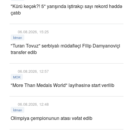
"Kürü keçək?! 5" yarışında iştirakçı sayı rekord həddə
çatıb
06.08.2026, 15:25
İdman
"Turan Tovuz" serbiyalı müdafiəçi Filip Damyanoviçi
transfer edib
06.08.2026, 12:57
MOK
"More Than Medals World" layihəsinə start verilib
06.08.2026, 12:48
İdman
Olimpiya çempionunun atası vəfat edib