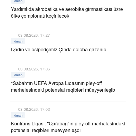
İdman
Yardımlıda akrobatika və aerobika gimnastikası üzrə
ölkə çempionatı keçiriləcək
03.08.2026, 17:27
İdman
Qadın velosipedçimiz Çində qələbə qazanıb
03.08.2026, 17:06
İdman
"Sabah"ın UEFA Avropa Liqasının pley-off
mərhələsindəki potensial rəqibləri müəyyənləşib
03.08.2026, 17:02
İdman
Konfrans Liqası: "Qarabağ"ın pley-off mərhələsindəki
potensial rəqibləri müəyyənləşdi