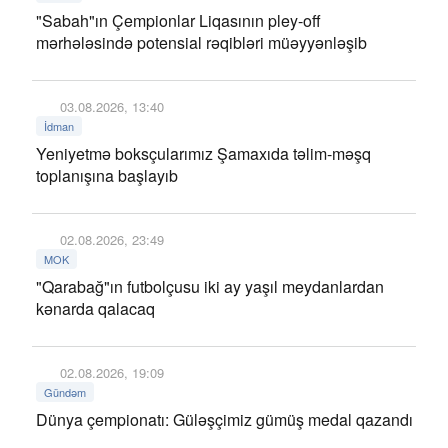
"Sabah"ın Çempionlar Liqasının pley-off
mərhələsində potensial rəqibləri müəyyənləşib
03.08.2026, 13:40
İdman
Yeniyetmə boksçularımız Şamaxıda təlim-məşq
toplanışına başlayıb
02.08.2026, 23:49
MOK
"Qarabağ"ın futbolçusu iki ay yaşıl meydanlardan
kənarda qalacaq
02.08.2026, 19:09
Gündəm
Dünya çempionatı: Güləşçimiz gümüş medal qazandı