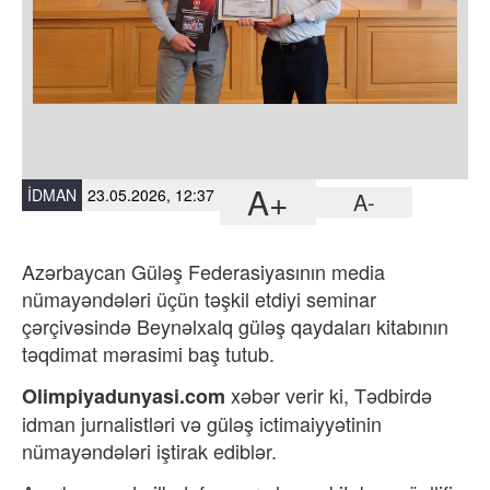
A+
İDMAN
23.05.2026, 12:37
A-
Azərbaycan Güləş Federasiyasının media
nümayəndələri üçün təşkil etdiyi seminar
çərçivəsində Beynəlxalq güləş qaydaları kitabının
təqdimat mərasimi baş tutub.
xəbər verir ki, T
ədbirdə
Olimpiyadunyasi.com
idman jurnalistləri və güləş ictimaiyyətinin
nümayəndələri iştirak ediblər.