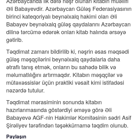
Azərbaycanda ilk dəfə nəşr olunan kitabın müəllifi
Əli Babayevdir. Azərbaycan Güləş Federasiyasının
birinci kateqoriyalı beynəlxalq hakimi olan Əli
Babayev beynəlxalq güləş qaydalarını Azərbaycan
dilinə tərcümə edərək onları kitab halında ərsəyə
gətirib.
Təqdimat zamanı bildirilib ki, nəşrin əsas məqsədi
güləş məşqçilərini beynəlxalq qaydalarla daha
ətraflı tanış etmək, onların bu sahədə bilik və
məlumatlılığını artırmaqdır. Kitabın məşqçilər və
mütəxəssislər üçün praktiki vəsait kimi istifadəsi
nəzərdə tutulur.
Təqdimat mərasiminin sonunda kitabın
hazırlanmasında göstərdiyi əməyə görə Əli
Babayevə AGF-nin Hakimlər Komitəsinin sədri Asif
Şirəliyev tərəfindən təşəkkürnamə təqdim olunub.
Paylaşın