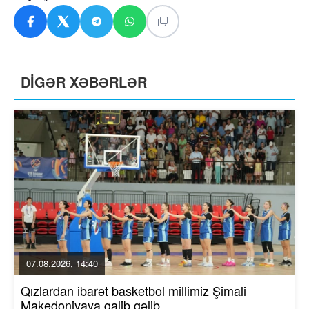
DİGƏR XƏBƏRLƏR
07.08.2026, 14:40
Qızlardan ibarət basketbol millimiz Şimali
Makedoniyaya qalib gəlib