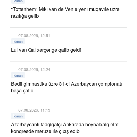
İdman
"Tottenhem" Miki van de Venlə yeni müqavilə üzrə
razılığa gəlib
07.08.2026, 12:51
İdman
Lui van Qal xərçəngə qalib gəldi
07.08.2026, 12:24
İdman
Bədii gimnastika üzrə 31-ci Azərbaycan çempionatı
başa çatıb
07.08.2026, 11:13
İdman
Azərbaycanlı tədqiqatçı Ankarada beynəlxalq elmi
konqresdə məruzə ilə çıxış edib