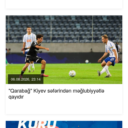
06.08.2026, 23:14
"Qarabağ" Kiyev səfərindən məğlubiyyətlə
qayıdır