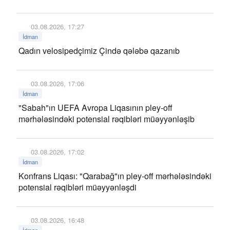
03.08.2026, 17:27
İdman
Qadın velosipedçimiz Çində qələbə qazanıb
03.08.2026, 17:06
İdman
"Sabah"ın UEFA Avropa Liqasının pley-off
mərhələsindəki potensial rəqibləri müəyyənləşib
03.08.2026, 17:02
İdman
Konfrans Liqası: "Qarabağ"ın pley-off mərhələsindəki
potensial rəqibləri müəyyənləşdi
03.08.2026, 16:48