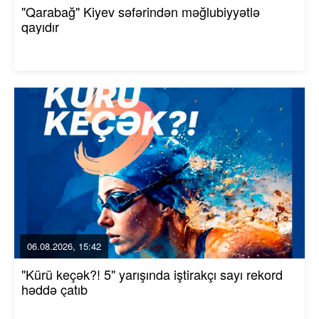
"Qarabağ" Kiyev səfərindən məğlubiyyətlə
qayıdır
06.08.2026, 15:42
"Kürü keçək?! 5" yarışında iştirakçı sayı rekord
həddə çatıb