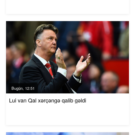
Bugün, 12:51
Lui van Qal xərçəngə qalib gəldi