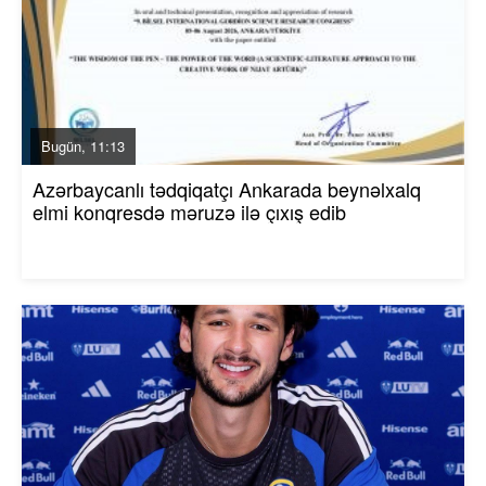
Bugün, 11:13
Azərbaycanlı tədqiqatçı Ankarada beynəlxalq
elmi konqresdə məruzə ilə çıxış edib