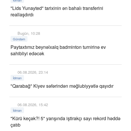
İdman
"Lids Yunayted" tarixinin ən bahalı transferini
reallaşdırdı
Bugün, 10:28
Gündəm
Paytaxtımız beynəlxalq badminton turnirinə ev
sahibliyi edəcək
06.08.2026, 23:14
İdman
"Qarabağ" Kiyev səfərindən məğlubiyyətlə qayıdır
06.08.2026, 15:42
İdman
"Kürü keçək?! 5" yarışında iştirakçı sayı rekord həddə
çatıb