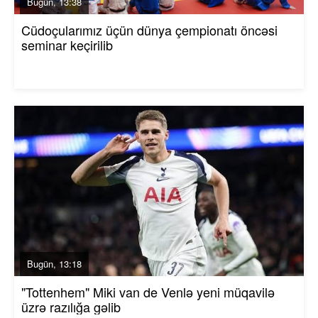
Bugün, 13:38
Cüdoçularımız üçün dünya çempionatı öncəsi
seminar keçirilib
Bugün, 13:18
"Tottenhem" Miki van de Venlə yeni müqavilə
üzrə razılığa gəlib