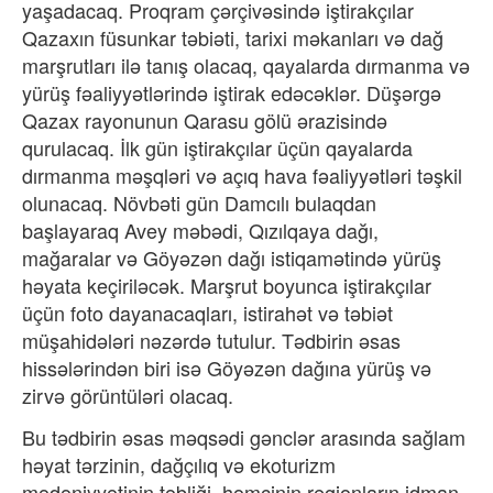
yaşadacaq. Proqram çərçivəsində iştirakçılar
Qazaxın füsunkar təbiəti, tarixi məkanları və dağ
marşrutları ilə tanış olacaq, qayalarda dırmanma və
yürüş fəaliyyətlərində iştirak edəcəklər. Düşərgə
Qazax rayonunun Qarasu gölü ərazisində
qurulacaq. İlk gün iştirakçılar üçün qayalarda
dırmanma məşqləri və açıq hava fəaliyyətləri təşkil
olunacaq. Növbəti gün Damcılı bulaqdan
başlayaraq Avey məbədi, Qızılqaya dağı,
mağaralar və Göyəzən dağı istiqamətində yürüş
həyata keçiriləcək. Marşrut boyunca iştirakçılar
üçün foto dayanacaqları, istirahət və təbiət
müşahidələri nəzərdə tutulur. Tədbirin əsas
hissələrindən biri isə Göyəzən dağına yürüş və
zirvə görüntüləri olacaq.
Bu tədbirin əsas məqsədi gənclər arasında sağlam
həyat tərzinin, dağçılıq və ekoturizm
mədəniyyətinin təbliği, həmçinin regionların idman