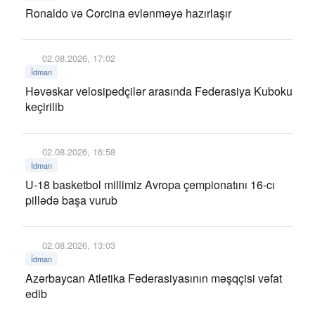
Ronaldo və Corcina evlənməyə hazırlaşır
02.08.2026, 17:02
İdman
Həvəskar velosipedçilər arasında Federasiya Kuboku
keçirilib
02.08.2026, 16:58
İdman
U-18 basketbol millimiz Avropa çempionatını 16-cı
pillədə başa vurub
02.08.2026, 13:03
İdman
Azərbaycan Atletika Federasiyasının məşqçisi vəfat
edib