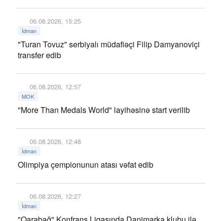
06.08.2026, 15:25
İdman
"Turan Tovuz" serbiyalı müdafiəçi Filip Damyanoviçi
transfer edib
06.08.2026, 12:57
MOK
"More Than Medals World" layihəsinə start verilib
06.08.2026, 12:48
İdman
Olimpiya çempionunun atası vəfat edib
06.08.2026, 12:27
İdman
"Qarabağ" Konfrans Liqasında Danimarka klubu ilə