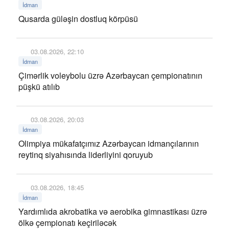
İdman
Qusarda güləşin dostluq körpüsü
03.08.2026, 22:10
İdman
Çimərlik voleybolu üzrə Azərbaycan çempionatının
püşkü atılıb
03.08.2026, 20:03
İdman
Olimpiya mükafatçımız Azərbaycan idmançılarının
reytinq siyahısında liderliyini qoruyub
03.08.2026, 18:45
İdman
Yardımlıda akrobatika və aerobika gimnastikası üzrə
ölkə çempionatı keçiriləcək