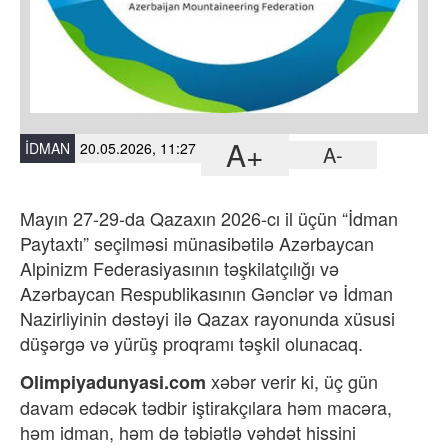
A+
İDMAN
20.05.2026, 11:27
A-
Mayın 27-29-da Qazaxın 2026-cı il üçün “İdman
Paytaxtı” seçilməsi münasibətilə Azərbaycan
Alpinizm Federasiyasının təşkilatçılığı və
Azərbaycan Respublikasının Gənclər və İdman
Nazirliyinin dəstəyi ilə Qazax rayonunda xüsusi
düşərgə və yürüş proqramı təşkil olunacaq.
xəbər verir ki,
üç gün
Olimpiyadunyasi.com
davam edəcək tədbir iştirakçılara həm macəra,
həm idman, həm də təbiətlə vəhdət hissini