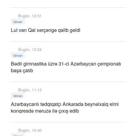
Bugün, 12:51
İdman
Lui van Qal xərçəngə qalib gəldi
Bugün, 12:24
İdman
Bədii gimnastika üzrə 31-ci Azərbaycan çempionatı
başa çatıb
Bugün, 11:13
İdman
Azərbaycanlı tədqiqatçı Ankarada beynəlxalq elmi
konqresdə məruzə ilə çıxış edib
Bugün, 10:40