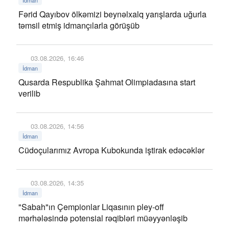
İdman
Fərid Qayıbov ölkəmizi beynəlxalq yarışlarda uğurla
təmsil etmiş idmançılarla görüşüb
03.08.2026, 16:46
İdman
Qusarda Respublika Şahmat Olimpiadasına start
verilib
03.08.2026, 14:56
İdman
Cüdoçularımız Avropa Kubokunda iştirak edəcəklər
03.08.2026, 14:35
İdman
"Sabah"ın Çempionlar Liqasının pley-off
mərhələsində potensial rəqibləri müəyyənləşib