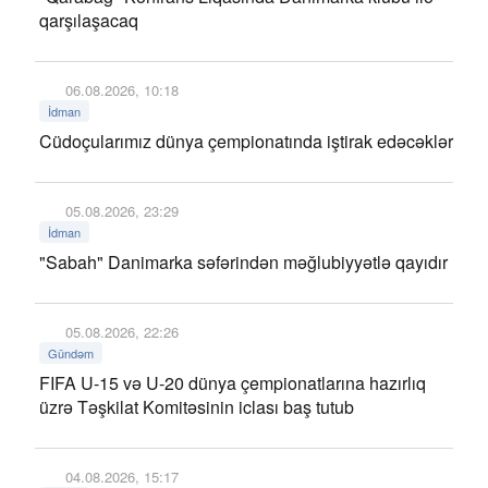
qarşılaşacaq
06.08.2026, 10:18
İdman
Cüdoçularımız dünya çempionatında iştirak edəcəklər
05.08.2026, 23:29
İdman
"Sabah" Danimarka səfərindən məğlubiyyətlə qayıdır
05.08.2026, 22:26
Gündəm
FIFA U-15 və U-20 dünya çempionatlarına hazırlıq
üzrə Təşkilat Komitəsinin iclası baş tutub
04.08.2026, 15:17