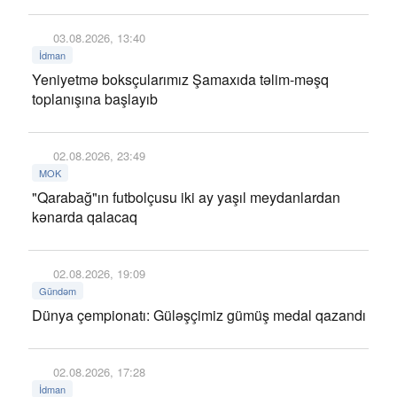
03.08.2026, 13:40
İdman
Yeniyetmə boksçularımız Şamaxıda təlim-məşq
toplanışına başlayıb
02.08.2026, 23:49
MOK
"Qarabağ"ın futbolçusu iki ay yaşıl meydanlardan
kənarda qalacaq
02.08.2026, 19:09
Gündəm
Dünya çempionatı: Güləşçimiz gümüş medal qazandı
02.08.2026, 17:28
İdman