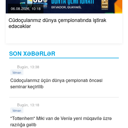
06.08.2026, 10:18
Cüdoçularımız dünya çempionatında iştirak
edəcəklər
SON XƏBƏRLƏR
Bugün, 13:38
İdman
Cüdoçularımız üçün dünya çempionatı öncəsi
seminar keçirilib
Bugün, 13:18
İdman
"Tottenhem" Miki van de Venlə yeni müqavilə üzrə
razılığa gəlib