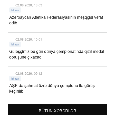
02.08.2026, 13:03
İdman
Azərbaycan Atletika Federasiyasının məşqçisi vəfat
edib
02.08.2026, 10:01
İdman
Güləşçimiz bu gün dünya çempionatında qızıl medal
görüşünə çıxacaq
02.08.2026, 09:12
İdman
AŞF-də şahmat üzrə dünya çempionu ilə görüş
keçirilib
BÜTÜN XƏBƏRLƏR