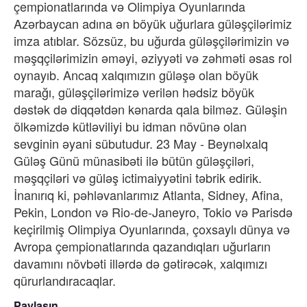
çempionatlarında və Olimpiya Oyunlarında
Azərbaycan adına ən böyük uğurlara güləşçilərimiz
imza atıblar. Sözsüz, bu uğurda güləşçilərimizin və
məşqçilərimizin əməyi, əziyyəti və zəhməti əsas rol
oynayıb. Ancaq xalqımızın güləşə olan böyük
marağı, güləşçilərimizə verilən hədsiz böyük
dəstək də diqqətdən kənarda qala bilməz. Güləşin
ölkəmizdə kütləviliyi bu idman növünə olan
sevginin əyani sübutudur. 23 May - Beynəlxalq
Güləş Günü münasibəti ilə bütün güləşçiləri,
məşqçiləri və güləş ictimaiyyətini təbrik edirik.
İnanırıq ki, pəhləvanlarımız Atlanta, Sidney, Afina,
Pekin, London və Rio-de-Janeyro, Tokio və Parisdə
keçirilmiş Olimpiya Oyunlarında, çoxsaylı dünya və
Avropa çempionatlarında qazandıqları uğurların
davamını növbəti illərdə də gətirəcək, xalqımızı
qürurlandıracaqlar.
Paylaşın