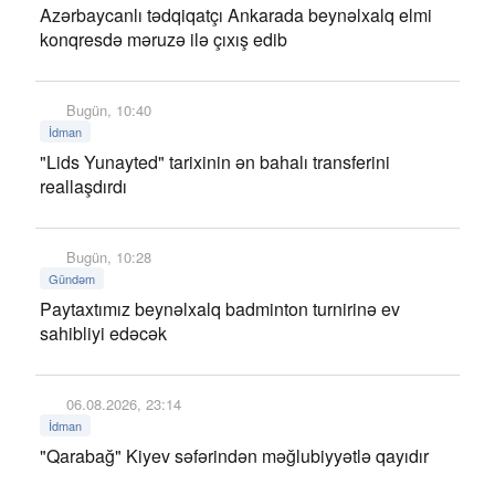
Azərbaycanlı tədqiqatçı Ankarada beynəlxalq elmi
konqresdə məruzə ilə çıxış edib
Bugün, 10:40
İdman
"Lids Yunayted" tarixinin ən bahalı transferini
reallaşdırdı
Bugün, 10:28
Gündəm
Paytaxtımız beynəlxalq badminton turnirinə ev
sahibliyi edəcək
06.08.2026, 23:14
İdman
"Qarabağ" Kiyev səfərindən məğlubiyyətlə qayıdır