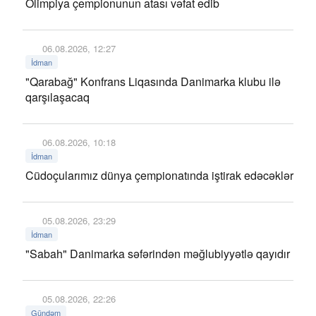
Olimpiya çempionunun atası vəfat edib
06.08.2026, 12:27
İdman
"Qarabağ" Konfrans Liqasında Danimarka klubu ilə
qarşılaşacaq
06.08.2026, 10:18
İdman
Cüdoçularımız dünya çempionatında iştirak edəcəklər
05.08.2026, 23:29
İdman
"Sabah" Danimarka səfərindən məğlubiyyətlə qayıdır
05.08.2026, 22:26
Gündəm