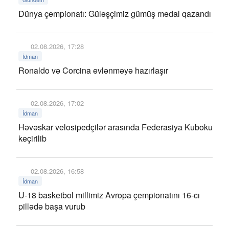
Dünya çempionatı: Güləşçimiz gümüş medal qazandı
02.08.2026, 17:28
İdman
Ronaldo və Corcina evlənməyə hazırlaşır
02.08.2026, 17:02
İdman
Həvəskar velosipedçilər arasında Federasiya Kuboku
keçirilib
02.08.2026, 16:58
İdman
U-18 basketbol millimiz Avropa çempionatını 16-cı
pillədə başa vurub