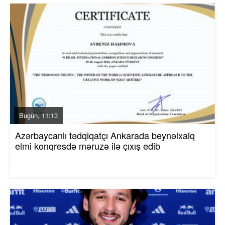
Bugün, 11:13
Azərbaycanlı tədqiqatçı Ankarada beynəlxalq
elmi konqresdə məruzə ilə çıxış edib