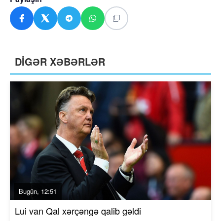
DİGƏR XƏBƏRLƏR
Bugün, 12:51
Lui van Qal xərçəngə qalib gəldi