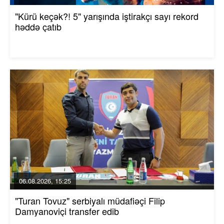
"Kürü keçək?! 5" yarışında iştirakçı sayı rekord
həddə çatıb
06.08.2026, 15:25
"Turan Tovuz" serbiyalı müdafiəçi Filip
Damyanoviçi transfer edib