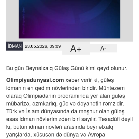
A+
İDMAN
23.05.2026, 09:09
A-
Bu gün Beynəlxalq Güləş Günü kimi qeyd olunur.
xəbər verir ki, g
üləş
Olimpiyadunyasi.com
idmanın ən qədim növlərindən biridir. Müntəzəm
olaraq Olimpiadanın proqramında yer alan güləş
mübarizə, əzmkarlıq, güc və dəyanətin rəmzidir.
Türk və İslam dünyasında da məşhur olan güləş
əsas idman növlərimizdən biri sayılır. Təsadüfi deyil
ki, bütün idman növləri arasında beynəlxalq
yarışlarda, xüsusən də dünya və Avropa