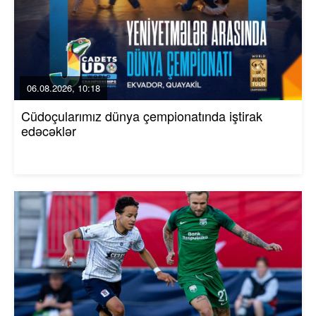
06.08.2026, 10:18
Cüdoçularımız dünya çempionatında iştirak
edəcəklər