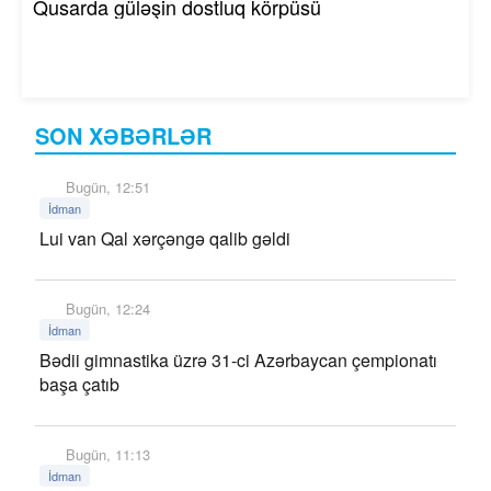
Qusarda güləşin dostluq körpüsü
SON XƏBƏRLƏR
Bugün, 12:51
İdman
Lui van Qal xərçəngə qalib gəldi
Bugün, 12:24
İdman
Bədii gimnastika üzrə 31-ci Azərbaycan çempionatı
başa çatıb
Bugün, 11:13
İdman