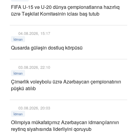
FIFA U-15 və U-20 dünya çempionatlarına hazırlıq
üzrə Təşkilat Komitəsinin iclası baş tutub
04.08.2026, 15:17
İdman
Qusarda güləşin dostluq körpüsü
03.08.2026, 22:10
İdman
Çimərlik voleybolu üzrə Azərbaycan çempionatının
püşkü atılıb
03.08.2026, 20:03
İdman
Olimpiya mükafatçımız Azərbaycan idmançılarının
reytinq siyahısında liderliyini qoruyub