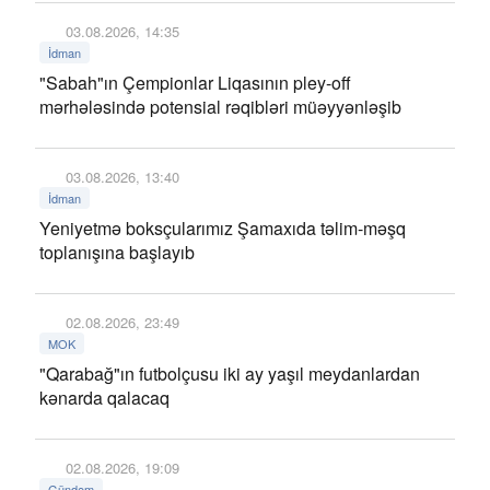
03.08.2026, 14:35
İdman
"Sabah"ın Çempionlar Liqasının pley-off
mərhələsində potensial rəqibləri müəyyənləşib
03.08.2026, 13:40
İdman
Yeniyetmə boksçularımız Şamaxıda təlim-məşq
toplanışına başlayıb
02.08.2026, 23:49
MOK
"Qarabağ"ın futbolçusu iki ay yaşıl meydanlardan
kənarda qalacaq
02.08.2026, 19:09
Gündəm