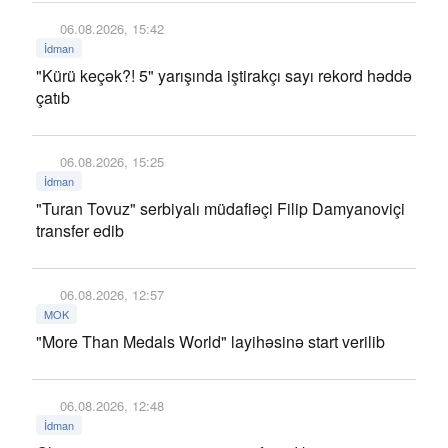
06.08.2026, 15:42
İdman
"Kürü keçək?! 5" yarışında iştirakçı sayı rekord həddə
çatıb
06.08.2026, 15:25
İdman
"Turan Tovuz" serbiyalı müdafiəçi Filip Damyanoviçi
transfer edib
06.08.2026, 12:57
MOK
"More Than Medals World" layihəsinə start verilib
06.08.2026, 12:48
İdman