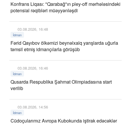
Konfrans Liqası: "Qarabağ"ın pley-off mərhələsindəki
potensial rəqibləri müəyyənləşdi
03.08.2026, 16:48
İdman
Fərid Qayıbov ölkəmizi beynəlxalq yarışlarda uğurla
təmsil etmiş idmançılarla görüşüb
03.08.2026, 16:46
İdman
Qusarda Respublika Şahmat Olimpiadasına start
verilib
03.08.2026, 14:56
İdman
Cüdoçularımız Avropa Kubokunda iştirak edəcəklər