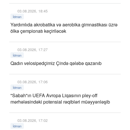
03.08.2026, 18:45
İdman
Yardımlıda akrobatika və aerobika gimnastikası üzrə
ölkə çempionatı keçiriləcək
03.08.2026, 17:27
İdman
Qadın velosipedçimiz Çində qələbə qazanıb
03.08.2026, 17:06
İdman
"Sabah"ın UEFA Avropa Liqasının pley-off
mərhələsindəki potensial rəqibləri müəyyənləşib
03.08.2026, 17:02
İdman