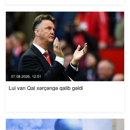
07.08.2026, 12:51
Lui van Qal xərçəngə qalib gəldi