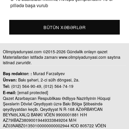
pillədə başa vurub
BÜTÜN XƏBƏRLƏR
Olimpiyadunyasi.com ©2015-2026 Gündəlik onlayn qəzet
Materiallardan istifadə zamanı www.olimpiyadunyasi.com saytına
istinad zəruridir.
Baş redaktor: :
Murad Fərzəliyev
Ünvan:
Bakı şəhəri, 2-ci sülh döngəsi, 2a.
Tel:
(012) 564-90-49, (012) 564-74-19
E-mail:
[email protected]
Qəzet Azərbaycan Respublikası Ədliyyə Nazirliyinin Hüquqi
Şəxslərin Dövlət Qeydiyyatı üzrə Bakı Bölgə Şöbəsində
qeydiyyatdan keçib. Qeydiyyat N R-168 AZƏRBAYCAN
BEYNƏLXALQ BANKI VÖEN 9900001881 H/H
AZ79IBAZ38090019449333849204 M/H
AZ03NABZ01350100000000002944 KOD 805722 VÖEN