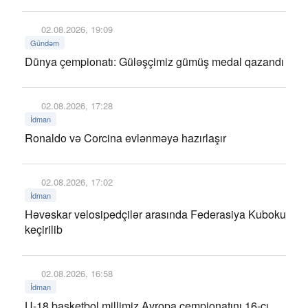
02.08.2026, 19:09
Gündəm
Dünya çempionatı: Güləşçimiz gümüş medal qazandı
02.08.2026, 17:28
İdman
Ronaldo və Corcina evlənməyə hazırlaşır
02.08.2026, 17:02
İdman
Həvəskar velosipedçilər arasında Federasiya Kuboku
keçirilib
02.08.2026, 16:58
İdman
U-18 basketbol millimiz Avropa çempionatını 16-cı