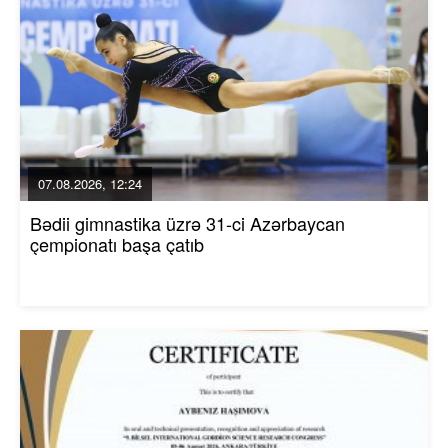
07.08.2026, 12:24
Bədii gimnastika üzrə 31-ci Azərbaycan
çempionatı başa çatıb