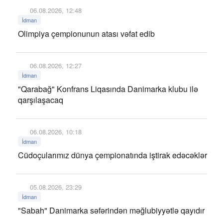
06.08.2026, 12:48
İdman
Olimpiya çempionunun atası vəfat edib
06.08.2026, 12:27
İdman
"Qarabağ" Konfrans Liqasında Danimarka klubu ilə
qarşılaşacaq
06.08.2026, 10:18
İdman
Cüdoçularımız dünya çempionatında iştirak edəcəklər
05.08.2026, 23:29
İdman
"Sabah" Danimarka səfərindən məğlubiyyətlə qayıdır