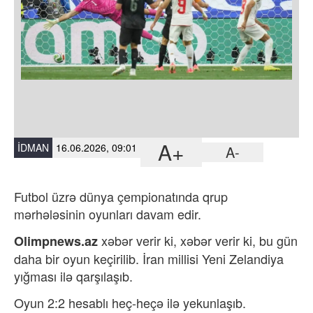
A+
İDMAN
16.06.2026, 09:01
A-
Futbol üzrə dünya çempionatında qrup
mərhələsinin oyunları davam edir.
xəbər verir ki, xəbər verir ki, bu gün
Olimpnews.az
daha bir oyun keçirilib.
İran millisi Yeni Zelandiya
yığması ilə qarşılaşıb.
Oyun 2:2 hesablı heç-heçə ilə yekunlaşıb.