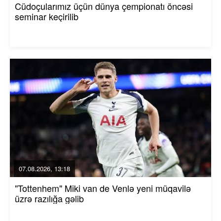
Cüdoçularımız üçün dünya çempionatı öncəsi
seminar keçirilib
07.08.2026, 13:18
"Tottenhem" Miki van de Venlə yeni müqavilə
üzrə razılığa gəlib