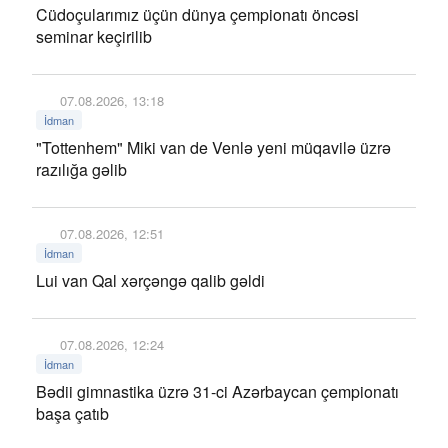
Cüdoçularımız üçün dünya çempionatı öncəsi
seminar keçirilib
07.08.2026, 13:18
İdman
"Tottenhem" Miki van de Venlə yeni müqavilə üzrə
razılığa gəlib
07.08.2026, 12:51
İdman
Lui van Qal xərçəngə qalib gəldi
07.08.2026, 12:24
İdman
Bədii gimnastika üzrə 31-ci Azərbaycan çempionatı
başa çatıb