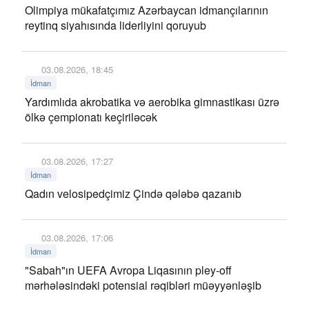
Olimpiya mükafatçımız Azərbaycan idmançılarının
reytinq siyahısında liderliyini qoruyub
03.08.2026, 18:45
İdman
Yardımlıda akrobatika və aerobika gimnastikası üzrə
ölkə çempionatı keçiriləcək
03.08.2026, 17:27
İdman
Qadın velosipedçimiz Çində qələbə qazanıb
03.08.2026, 17:06
İdman
"Sabah"ın UEFA Avropa Liqasının pley-off
mərhələsindəki potensial rəqibləri müəyyənləşib