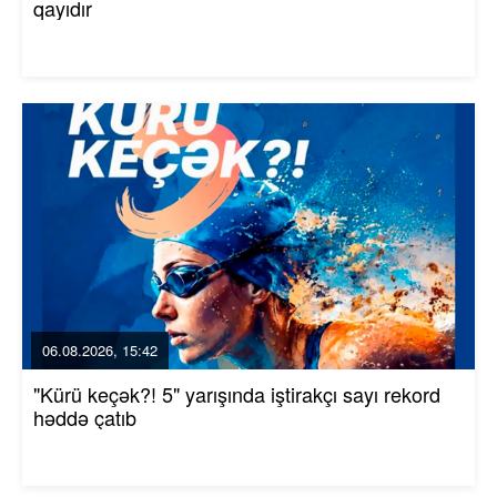
qayıdır
06.08.2026, 15:42
"Kürü keçək?! 5" yarışında iştirakçı sayı rekord
həddə çatıb