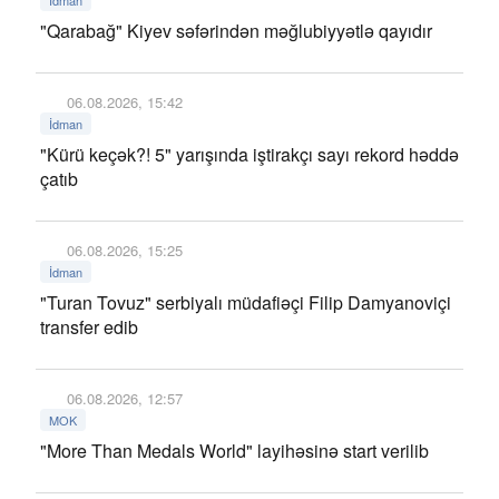
İdman
"Qarabağ" Kiyev səfərindən məğlubiyyətlə qayıdır
06.08.2026, 15:42
İdman
"Kürü keçək?! 5" yarışında iştirakçı sayı rekord həddə
çatıb
06.08.2026, 15:25
İdman
"Turan Tovuz" serbiyalı müdafiəçi Filip Damyanoviçi
transfer edib
06.08.2026, 12:57
MOK
"More Than Medals World" layihəsinə start verilib