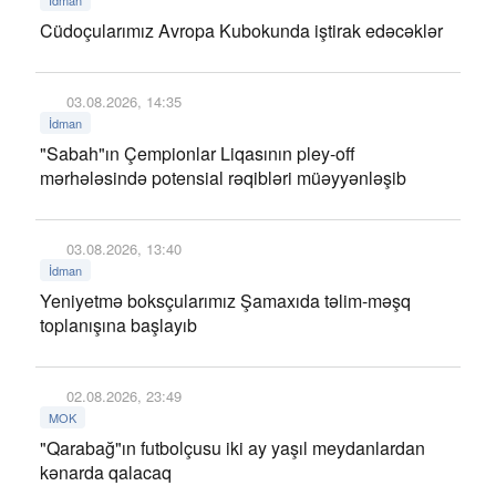
İdman
Cüdoçularımız Avropa Kubokunda iştirak edəcəklər
03.08.2026, 14:35
İdman
"Sabah"ın Çempionlar Liqasının pley-off
mərhələsində potensial rəqibləri müəyyənləşib
03.08.2026, 13:40
İdman
Yeniyetmə boksçularımız Şamaxıda təlim-məşq
toplanışına başlayıb
02.08.2026, 23:49
MOK
"Qarabağ"ın futbolçusu iki ay yaşıl meydanlardan
kənarda qalacaq