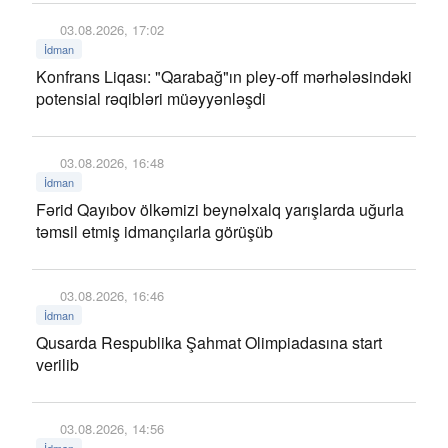
03.08.2026, 17:02
İdman
Konfrans Liqası: "Qarabağ"ın pley-off mərhələsindəki
potensial rəqibləri müəyyənləşdi
03.08.2026, 16:48
İdman
Fərid Qayıbov ölkəmizi beynəlxalq yarışlarda uğurla
təmsil etmiş idmançılarla görüşüb
03.08.2026, 16:46
İdman
Qusarda Respublika Şahmat Olimpiadasına start
verilib
03.08.2026, 14:56