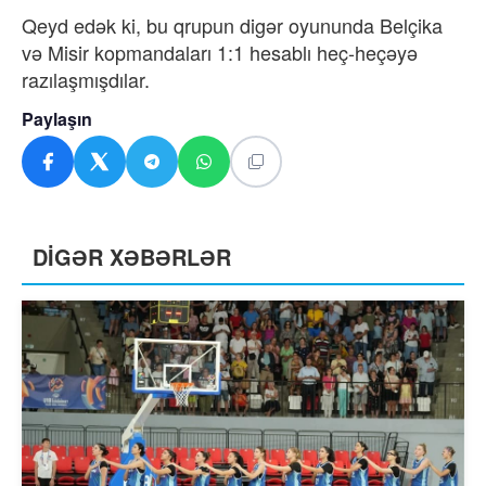
Qeyd edək ki, bu qrupun digər oyununda Belçika
və Misir kopmandaları 1:1 hesablı heç-heçəyə
razılaşmışdılar.
Paylaşın
DİGƏR XƏBƏRLƏR