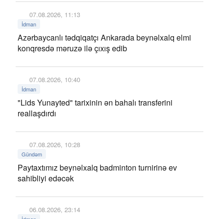
07.08.2026, 11:13
İdman
Azərbaycanlı tədqiqatçı Ankarada beynəlxalq elmi
konqresdə məruzə ilə çıxış edib
07.08.2026, 10:40
İdman
"Lids Yunayted" tarixinin ən bahalı transferini
reallaşdırdı
07.08.2026, 10:28
Gündəm
Paytaxtımız beynəlxalq badminton turnirinə ev
sahibliyi edəcək
06.08.2026, 23:14