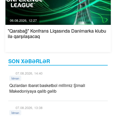
06.08.2026, 12:27
"Qarabağ" Konfrans Liqasında Danimarka klubu
ilə qarşılaşacaq
SON XƏBƏRLƏR
07.08.2026, 14:40
İdman
Qızlardan ibarət basketbol millimiz Şimali
Makedoniyaya qalib gəlib
07.08.2026, 13:38
İdman