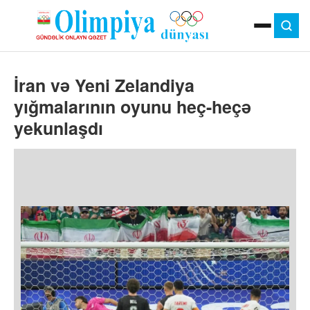
ANA SƏHIFƏ
İran və Yeni Zelandiya
MOK
OLIMPIYA OYUNLARI
yığmalarının oyunu heç-heçə
ÇAP VERSIYASI
yekunlaşdı
TV
GÜNDƏM
İDMAN
OLIMPIYA HƏRƏKATI
MƏDƏNIYYƏT
MÜSAHIBƏ
FOTO
VIDEO
DIGƏR