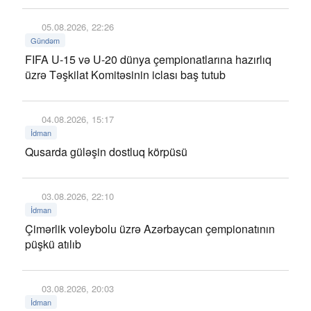
05.08.2026, 22:26
Gündəm
FIFA U-15 və U-20 dünya çempionatlarına hazırlıq
üzrə Təşkilat Komitəsinin iclası baş tutub
04.08.2026, 15:17
İdman
Qusarda güləşin dostluq körpüsü
03.08.2026, 22:10
İdman
Çimərlik voleybolu üzrə Azərbaycan çempionatının
püşkü atılıb
03.08.2026, 20:03
İdman