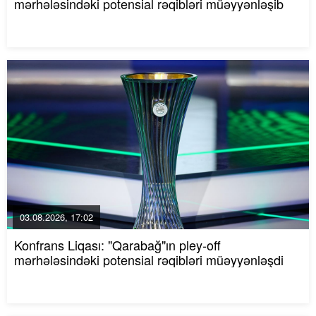
mərhələsindəki potensial rəqibləri müəyyənləşib
03.08.2026, 17:02
Konfrans Liqası: "Qarabağ"ın pley-off
mərhələsindəki potensial rəqibləri müəyyənləşdi