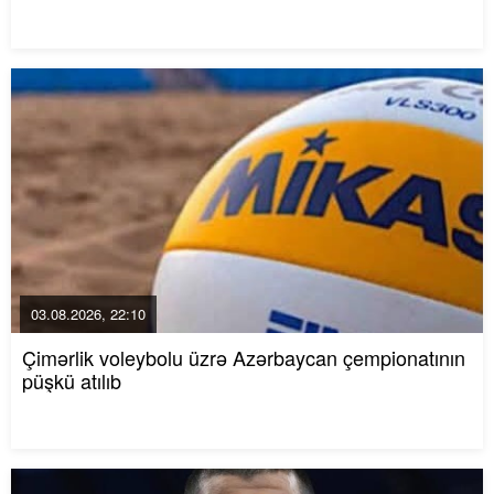
03.08.2026, 22:10
Çimərlik voleybolu üzrə Azərbaycan çempionatının
püşkü atılıb