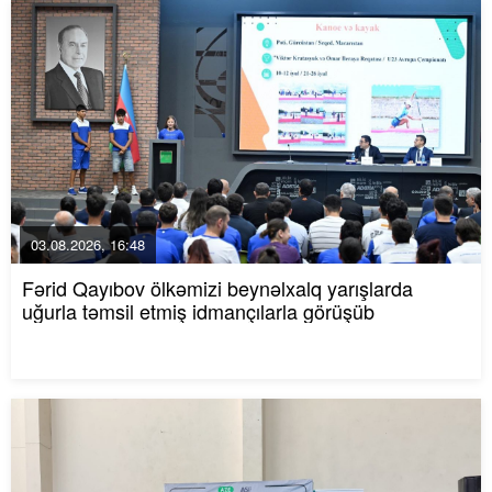
03.08.2026, 16:48
Fərid Qayıbov ölkəmizi beynəlxalq yarışlarda
uğurla təmsil etmiş idmançılarla görüşüb