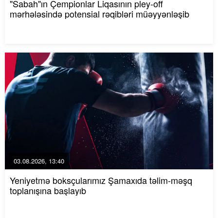
"Sabah"ın Çempionlar Liqasının pley-off
mərhələsində potensial rəqibləri müəyyənləşib
03.08.2026, 13:40
Yeniyetmə boksçularımız Şamaxıda təlim-məşq
toplanışına başlayıb