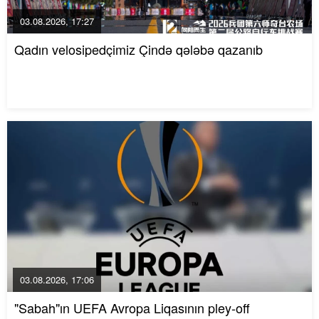
03.08.2026, 17:27
Qadın velosipedçimiz Çində qələbə qazanıb
03.08.2026, 17:06
"Sabah"ın UEFA Avropa Liqasının pley-off