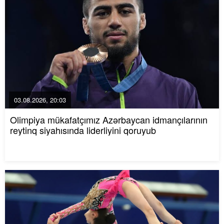
03.08.2026, 20:03
Olimpiya mükafatçımız Azərbaycan idmançılarının
reytinq siyahısında liderliyini qoruyub