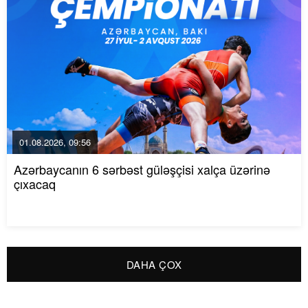
01.08.2026, 09:56
Azərbaycanın 6 sərbəst güləşçisi xalça üzərinə
çıxacaq
DAHA ÇOX