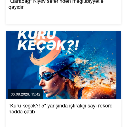
"Qarabağ" Kiyev səfərindən məğlubiyyətlə
qayıdır
06.08.2026, 15:42
"Kürü keçək?! 5" yarışında iştirakçı sayı rekord
həddə çatıb