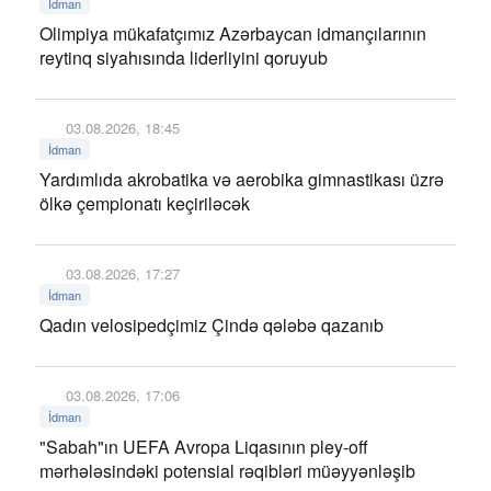
İdman
Olimpiya mükafatçımız Azərbaycan idmançılarının
reytinq siyahısında liderliyini qoruyub
03.08.2026, 18:45
İdman
Yardımlıda akrobatika və aerobika gimnastikası üzrə
ölkə çempionatı keçiriləcək
03.08.2026, 17:27
İdman
Qadın velosipedçimiz Çində qələbə qazanıb
03.08.2026, 17:06
İdman
"Sabah"ın UEFA Avropa Liqasının pley-off
mərhələsindəki potensial rəqibləri müəyyənləşib