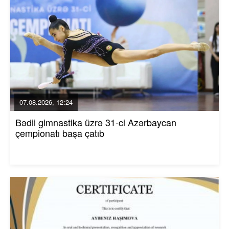
07.08.2026, 12:24
Bədii gimnastika üzrə 31-ci Azərbaycan
çempionatı başa çatıb