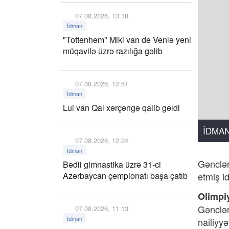
07.08.2026, 13:18
İdman
"Tottenhem" Miki van de Venlə yeni
müqavilə üzrə razılığa gəlib
07.08.2026, 12:51
İdman
Lui van Qal xərçəngə qalib gəldi
İDMA
07.08.2026, 12:24
İdman
Gənclər
Bədii gimnastika üzrə 31-ci
Azərbaycan çempionatı başa çatıb
etmiş i
Olimpi
Gənclər
07.08.2026, 11:13
İdman
nailiyy