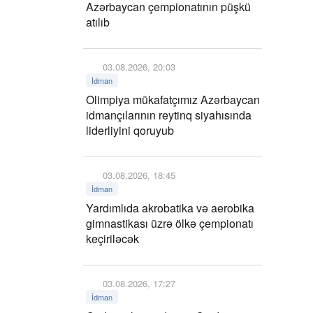
Azərbaycan çempionatının püşkü
atılıb
03.08.2026, 20:03
İdman
Olimpiya mükafatçımız Azərbaycan
idmançılarının reytinq siyahısında
liderliyini qoruyub
03.08.2026, 18:45
İdman
Yardımlıda akrobatika və aerobika
gimnastikası üzrə ölkə çempionatı
keçiriləcək
03.08.2026, 17:27
İdman