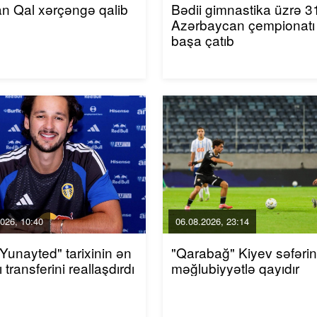
an Qal xərçəngə qalib
Bədii gimnastika üzrə 31
Azərbaycan çempionatı
başa çatıb
026, 10:40
06.08.2026, 23:14
 Yunayted" tarixinin ən
"Qarabağ" Kiyev səfəri
 transferini reallaşdırdı
məğlubiyyətlə qayıdır