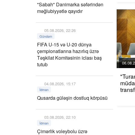
"Sabah" Danimarka səfərindən
məğlubiyyətlə qayıdır
05.08.2026, 22:26
Gündəm
FIFA U-15 və U-20 dünya
çempionatlarına hazırlıq üzrə
Təşkilat Komitəsinin iclası baş
06.08.2
tutub
"Tura
müdaf
04.08.2026, 15:17
trans
İdman
Qusarda güləşin dostluq körpüsü
03.08.2026, 22:10
İdman
Çimərlik voleybolu üzrə