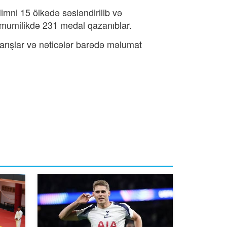
imni 15 ölkədə səsləndirilib və
 ümumilikdə 231 medal qazanıblar.
yarışlar və nəticələr barədə məlumat