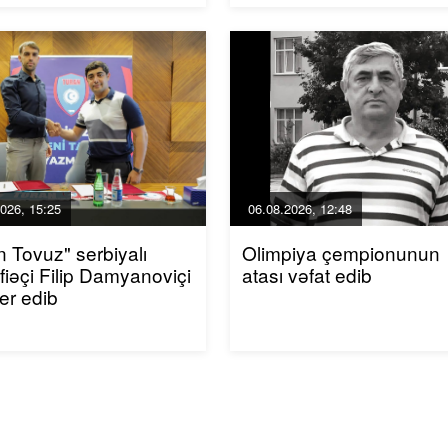
026, 15:25
06.08.2026, 12:48
n Tovuz" serbiyalı
Olimpiya çempionunun
iəçi Filip Damyanoviçi
atası vəfat edib
fer edib