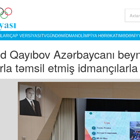
LARI
ÇAP VERSIYASI
TV
GÜNDƏM
İDMAN
OLIMPIYA HƏRƏKATI
MƏDƏNIY
id Qayıbov Azərbaycanı beyn
rla təmsil etmiş idmançılarl