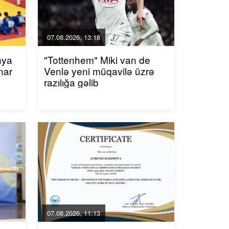
07.08.2026, 13:18
nya
"Tottenhem" Miki van de
nar
Venlə yeni müqavilə üzrə
razılığa gəlib
07.08.2026, 11:13