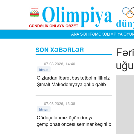
ANA SƏHIFƏ
MOK
OLIMPIYA OYUN
Fər
SON XƏBƏRLƏR
uğu
07.08.2026, 14:40
İdman
Qızlardan ibarət basketbol millimiz
Şimali Makedoniyaya qalib gəlib
07.08.2026, 13:38
İdman
Cüdoçularımız üçün dünya
çempionatı öncəsi seminar keçirilib