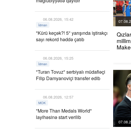
məğlubiyyətlə qayıdır
06.08.2026, 15:42
07.08.2
İdman
"Kürü keçək?! 5" yarışında iştirakçı
Qızla
sayı rekord həddə çatıb
millim
Maked
06.08.2026, 15:25
İdman
"Turan Tovuz" serbiyalı müdafiəçi
Filip Damyanoviçi transfer edib
06.08.2026, 12:57
MOK
"More Than Medals World"
layihəsinə start verilib
07.08.2