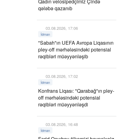
Qadın velosipedçimiz Çində
qələbə qazanıb
03.08.2026, 17:06
İdman
"Sabah"ın UEFA Avropa Liqasının
pley-off mərhələsindəki potensial
rəqibləri müəyyənləşib
03.08.2026, 17:02
İdman
Konfrans Liqası: "Qarabağ"ın pley-
off mərhələsindəki potensial
rəqibləri müəyyənləşdi
03.08.2026, 16:48
İdman
Fərid Qayıbov ölkəmizi beynəlxalq