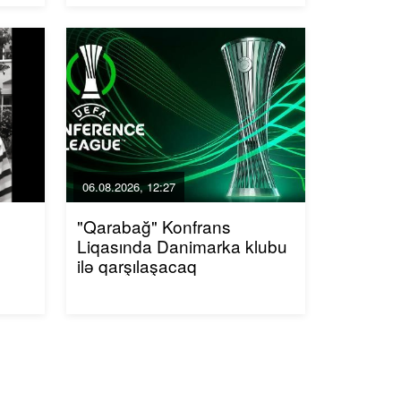
06.08.2026, 12:27
"Qarabağ" Konfrans
Liqasında Danimarka klubu
ilə qarşılaşacaq