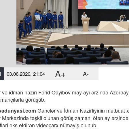
A+
A-
N
03.06.2026, 21:04
 və idman naziri Fərid Qayıbov may ayı ərzində Azərbayc
dmançılarla görüşüb.
Gənclər və İdman Nazirliyinin mətbuat xi
yadunyasi.com
 Mərkəzində təşkil olunan görüş zamanı ötən ay ərzində
ətləri əks etdirən videoçarx nümayiş olunub.