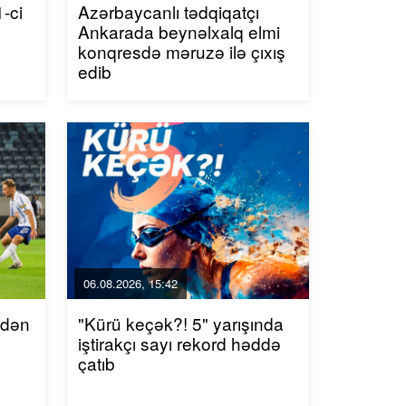
-ci
Azərbaycanlı tədqiqatçı
Ankarada beynəlxalq elmi
konqresdə məruzə ilə çıxış
edib
06.08.2026, 15:42
ndən
"Kürü keçək?! 5" yarışında
iştirakçı sayı rekord həddə
çatıb