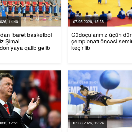
026, 14:40
07.08.2026, 13:38
rdan ibarət basketbol
Cüdoçularımız üçün dü
iz Şimali
çempionatı öncəsi semi
oniyaya qalib gəlib
keçirilib
026, 12:51
07.08.2026, 12:24