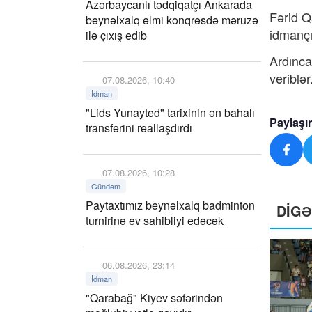
Azərbaycanlı tədqiqatçı Ankarada
Fərid Q
beynəlxalq elmi konqresdə məruzə
idmançı
ilə çıxış edib
Ardınca
veriblər
07.08.2026, 10:40
İdman
"Lids Yunayted" tarixinin ən bahalı
Paylaşı
transferini reallaşdırdı
07.08.2026, 10:28
Gündəm
Paytaxtımız beynəlxalq badminton
DİG
turnirinə ev sahibliyi edəcək
06.08.2026, 23:14
İdman
"Qarabağ" Kiyev səfərindən