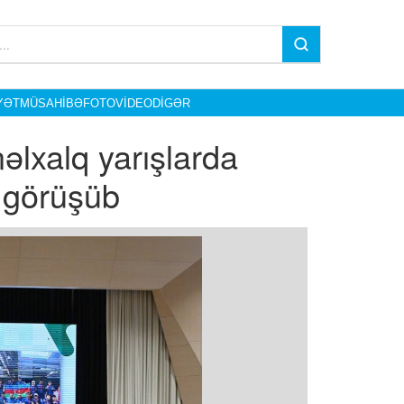
YƏT
MÜSAHIBƏ
FOTO
VIDEO
DIGƏR
əlxalq yarışlarda
a görüşüb