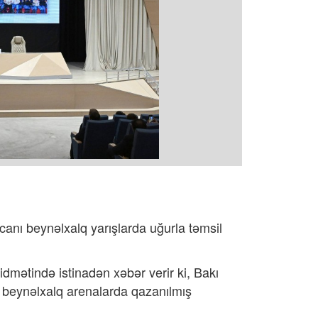
anı beynəlxalq yarışlarda uğurla təmsil
dmətində istinadən xəbər verir ki,
Bakı
 beynəlxalq arenalarda qazanılmış