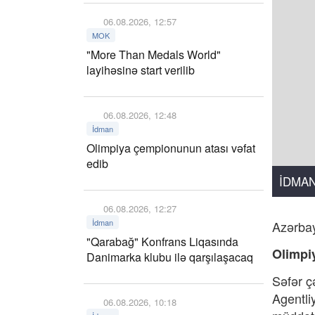
06.08.2026, 12:57
MOK
"More Than Medals World"
layihəsinə start verilib
06.08.2026, 12:48
İdman
Olimpiya çempionunun atası vəfat
edib
İDMA
06.08.2026, 12:27
İdman
Azərbay
"Qarabağ" Konfrans Liqasında
Olimpi
Danimarka klubu ilə qarşılaşacaq
Səfər ç
Agentli
06.08.2026, 10:18