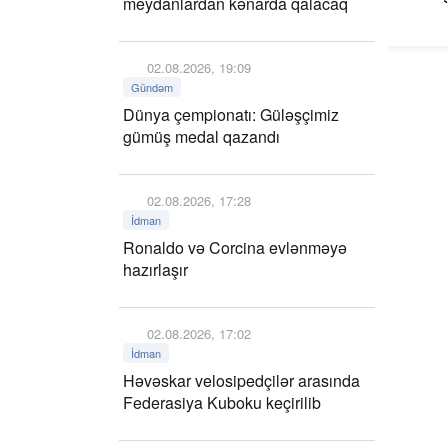
meydanlardan kənarda qalacaq
02.08.2026, 19:09
Gündəm
Dünya çempionatı: Güləşçimiz
gümüş medal qazandı
02.08.2026, 17:28
İdman
Ronaldo və Corcina evlənməyə
hazırlaşır
02.08.2026, 17:02
İdman
Həvəskar velosipedçilər arasında
Federasiya Kuboku keçirilib