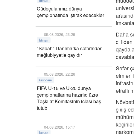
müddətd
İdman
univers
Cüdoçularımız dünya
arasınd
çempionatında iştirak edəcəklər
imkanla
Daha so
05.08.2026, 23:29
İdman
ci ildə
"Sabah" Danimarka səfərindən
qaydala
məğlubiyyətlə qayıdır
cavablan
Səfər ç
05.08.2026, 22:26
elmləri 
Gündəm
infrastr
FIFA U-15 və U-20 dünya
ətraflı
çempionatlarına hazırlıq üzrə
Təşkilat Komitəsinin iclası baş
Növbəti
tutub
çıxış e
mühüm r
keçiril
04.08.2026, 15:17
narkoma
İdman