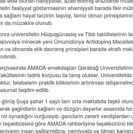
ə əldə olunan nailiyyətlər, azad edilmiş ərazilərdə müas
itetin fəaliyyət göstərməsinin əhəmiyyəti barədə fikir mü
a sağlam həyat tərzinin təşviqi, təmiz idman prinsipləri
rı da müzakirə olunub.
nra universitetin Hüquqşünaslıq və Tibb fakültələrinin təl
n qüvvəyə minəcək yeni Ümumdünya Antidopinq Məcəlləsi,
rı və idmanda etik davranış prinsipləri barədə ətraflı məl
dırılıb.
ərçivəsində AMADA əməkdaşları Qarabağ Universitetinin 
fakültəsinin tədris korpusu ilə tanış olublar. Universitetdə
uktur, tələbələrin praktik biliklərinin artırılması istiqam
 məlumat təqdim edilib.
 görüş Şuşa şəhər 1 saylı tam orta məktəbdə təşkil olu
dərək şagirdlərin sağlam və düzgün dəyərlər əsasında for
ol oynadığını vurğulayıb, gənclərin zərərli vərdişlərdən 
ən təşəbbüslərə görə AMADA rəhbərliyinə təşəkkürünü bil
niyanın insan sağlamlığına, cəmiyyətə və idman karyer