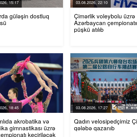
026, 15:17
03.08.2026, 22:10
da güləşin dostluq
Çimərlik voleybolu üzrə
üsü
Azərbaycan çempionatı
püşkü atılıb
026, 18:45
03.08.2026, 17:27
mlıda akrobatika və
Qadın velosipedçimiz Ç
ika gimnastikası üzrə
qələbə qazanıb
çempionatı keçiriləcək