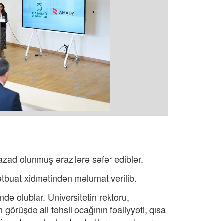
zad olunmuş ərazilərə səfər ediblər.
buat xidmətindən
məlumat verilib.
 olublar. Universitetin rektoru,
örüşdə ali təhsil ocağının fəaliyyəti, qısa