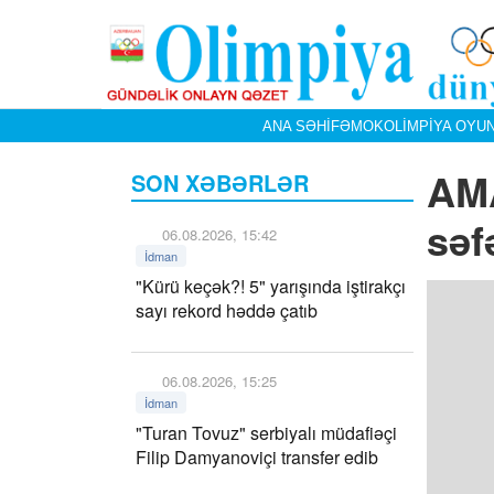
ANA SƏHIFƏ
MOK
OLIMPIYA OYUN
AMA
SON XƏBƏRLƏR
səf
06.08.2026, 15:42
İdman
"Kürü keçək?! 5" yarışında iştirakçı
sayı rekord həddə çatıb
06.08.2026, 15:25
İdman
"Turan Tovuz" serbiyalı müdafiəçi
Filip Damyanoviçi transfer edib