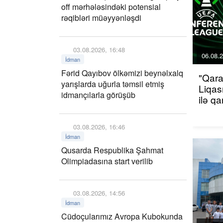
off mərhələsindəki potensial
rəqibləri müəyyənləşdi
03.08.2026, 16:48
06.08.2
İdman
Fərid Qayıbov ölkəmizi beynəlxalq
"Qara
yarışlarda uğurla təmsil etmiş
Liqas
idmançılarla görüşüb
ilə q
03.08.2026, 16:46
İdman
Qusarda Respublika Şahmat
Olimpiadasına start verilib
03.08.2026, 14:56
İdman
Cüdoçularımız Avropa Kubokunda