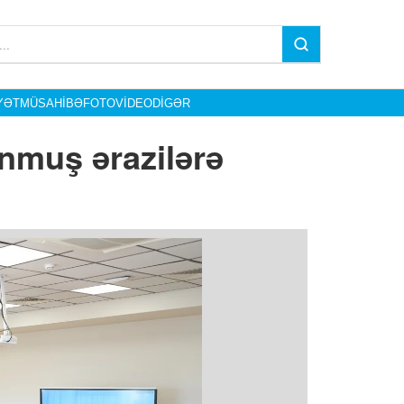
YƏT
MÜSAHIBƏ
FOTO
VIDEO
DIGƏR
nmuş ərazilərə