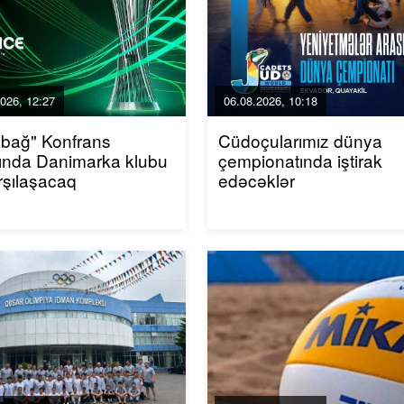
026, 12:27
06.08.2026, 10:18
bağ" Konfrans
Cüdoçularımız dünya
ında Danimarka klubu
çempionatında iştirak
arşılaşacaq
edəcəklər