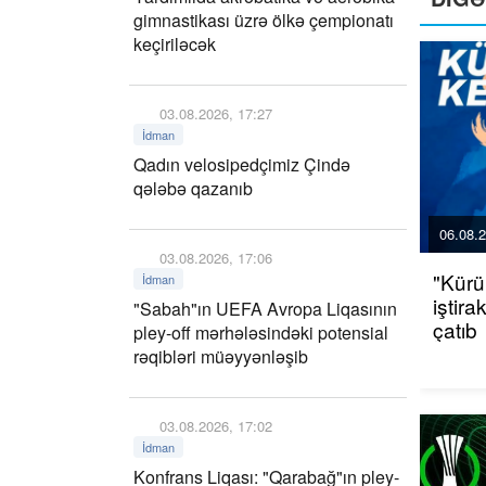
gimnastikası üzrə ölkə çempionatı
keçiriləcək
03.08.2026, 17:27
İdman
Qadın velosipedçimiz Çində
qələbə qazanıb
06.08.2
03.08.2026, 17:06
"Kürü
İdman
iştir
"Sabah"ın UEFA Avropa Liqasının
çatıb
pley-off mərhələsindəki potensial
rəqibləri müəyyənləşib
03.08.2026, 17:02
İdman
Konfrans Liqası: "Qarabağ"ın pley-