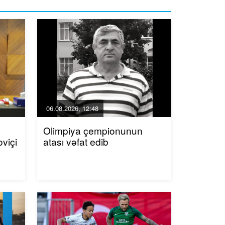
06.08.2026, 12:48
Olimpiya çempionunun
viçi
atası vəfat edib