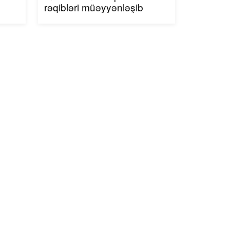
rəqibləri müəyyənləşib