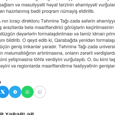
, sağlam və məsuliyyətli həyat tərzinin əhəmiyyəti vurğul
dən hazırlanmış bədii proqram nümayiş etdirilib.
ın icraçı direktoru Təhminə Tağı-zadə səfərin əhəmiyyə
 ərazilərdə belə maarifləndirici görüşlərin keçirilməsini
, düzgün dəyərlərin formalaşdırılması və təmiz idman prin
ını bildirib. O qeyd edib ki, Qarabağda yenidən formalaşan
ı üçün geniş imkanlar yaradır. Təhminə Tağı-zadə universi
in məlumatlılığının artırılmasına, onların zərərli vərdişl
 kimi yetişməsinə töhfə verdiyini vurğulayıb. O, bu kimi
cəyini və regionlarda maarifləndirmə fəaliyyətinin genişlən
n
ƏR XƏBƏRLƏR