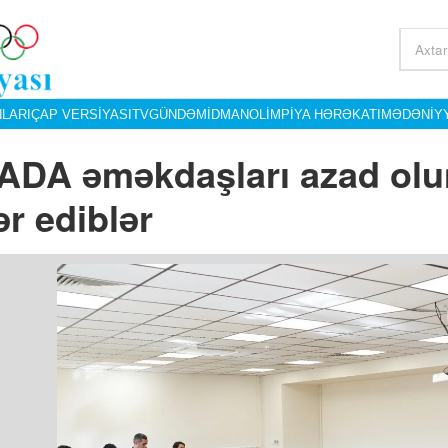
LARI
ÇAP VERSIYASI
TV
GÜNDƏM
İDMAN
OLIMPIYA HƏRƏKATI
MƏDƏNIY
DA əməkdaşları azad olu
ər ediblər