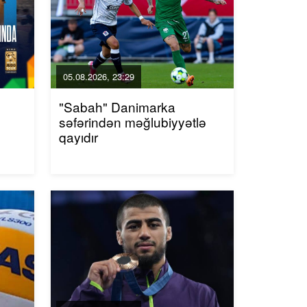
05.08.2026, 23:29
"Sabah" Danimarka
səfərindən məğlubiyyətlə
qayıdır