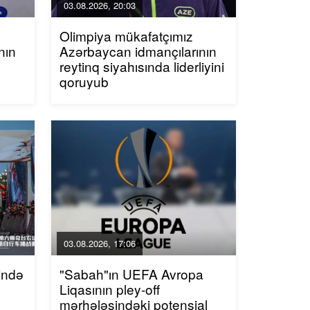
03.08.2026, 20:03
Olimpiya mükafatçımız
nın
Azərbaycan idmançılarının
reytinq siyahısında liderliyini
qoruyub
03.08.2026, 17:06
ində
"Sabah"ın UEFA Avropa
Liqasının pley-off
mərhələsindəki potensial