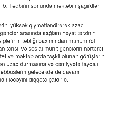
anıb. Tədbirin sonunda məktəbin şagirdləri
tini yüksək qiymətləndirərək azad
n gənclər arasında sağlam həyat tərzinin
siplərinin təbliği baxımından mühüm rol
 təhsil və sosial mühit gənclərin hərtərəfli
tet və məktəblərdə təşkil olunan görüşlərin
ərdən uzaq durmasına və cəmiyyətə faydalı
 təşəbbüslərin gələcəkdə də davam
diriləcəyini diqqətə çatdırıb.