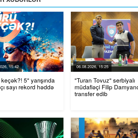
026, 15:42
06.08.2026, 15:25
 keçək?! 5" yarışında
"Turan Tovuz" serbiyalı
akçı sayı rekord həddə
müdafiəçi Filip Damyano
transfer edib