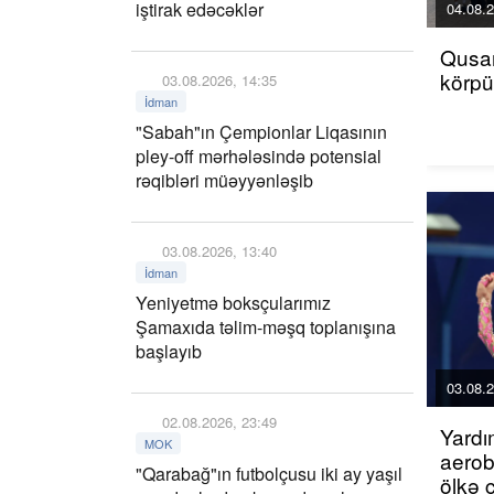
iştirak edəcəklər
04.08.2
Qusar
körp
03.08.2026, 14:35
İdman
"Sabah"ın Çempionlar Liqasının
pley-off mərhələsində potensial
rəqibləri müəyyənləşib
03.08.2026, 13:40
İdman
Yeniyetmə boksçularımız
Şamaxıda təlim-məşq toplanışına
başlayıb
03.08.2
02.08.2026, 23:49
Yardı
MOK
aerob
"Qarabağ"ın futbolçusu iki ay yaşıl
ölkə 