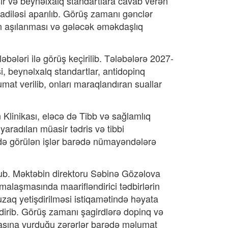
ir və beynəlxalq standartlara cavab verən
badiləsi aparılıb. Görüş zamanı gənclər
nin aşılanması və gələcək əməkdaşlıq
əbələri ilə görüş keçirilib. Tələbələrə 2027-
 beynəlxalq standartlar, antidopinq
umat verilib, onları maraqlandıran suallar
Klinikası, eləcə də Tibb və sağlamlıq
 yaradılan müasir tədris və tibbi
ətində görülən işlər barədə nümayəndələrə
nub. Məktəbin direktoru Səbinə Gözəlova
malaşmasında maarifləndirici tədbirlərin
uzaq yetişdirilməsi istiqamətində həyata
dirib. Görüş zamanı şagirdlərə dopinq və
asına vurduğu zərərlər barədə məlumat