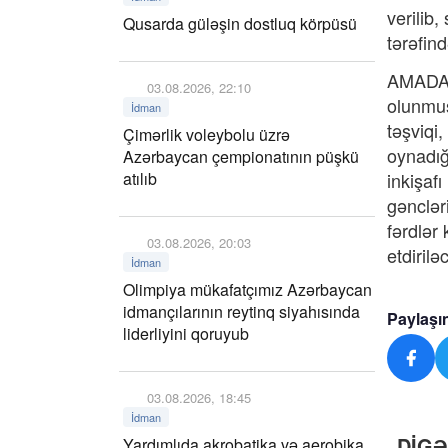
verilib
Qusarda güləşin dostluq körpüsü
tərəfin
AMADA-n
03.08.2026, 22:10
olunmuş
İdman
təşviqi
Çimərlik voleybolu üzrə
oynadığ
Azərbaycan çempionatının püşkü
atılıb
inkişaf
gənclər
fərdlər
03.08.2026, 20:03
etdirilə
İdman
Olimpiya mükafatçımız Azərbaycan
idmançılarının reytinq siyahısında
Paylaşı
liderliyini qoruyub
03.08.2026, 18:45
İdman
DİG
Yardımlıda akrobatika və aerobika