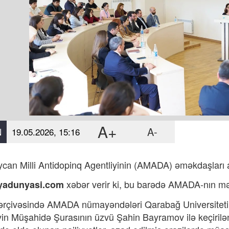
A+
A-
N
19.05.2026, 15:16
can Milli Antidopinq Agentliyinin (AMADA) əməkdaşları a
xəbər verir ki,
bu barədə
AMADA-nın mət
yadunyasi.com
ərçivəsində AMADA nümayəndələri Qarabağ Universitetində
yin Müşahidə Şurasının üzvü Şahin Bayramov ilə keçirilən g