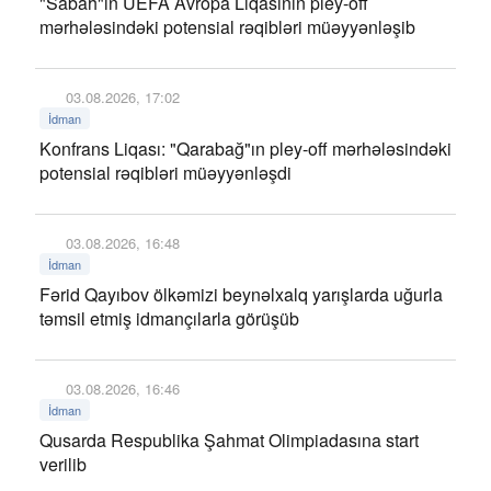
"Sabah"ın UEFA Avropa Liqasının pley-off
mərhələsindəki potensial rəqibləri müəyyənləşib
03.08.2026, 17:02
İdman
Konfrans Liqası: "Qarabağ"ın pley-off mərhələsindəki
potensial rəqibləri müəyyənləşdi
03.08.2026, 16:48
İdman
Fərid Qayıbov ölkəmizi beynəlxalq yarışlarda uğurla
təmsil etmiş idmançılarla görüşüb
03.08.2026, 16:46
İdman
Qusarda Respublika Şahmat Olimpiadasına start
verilib