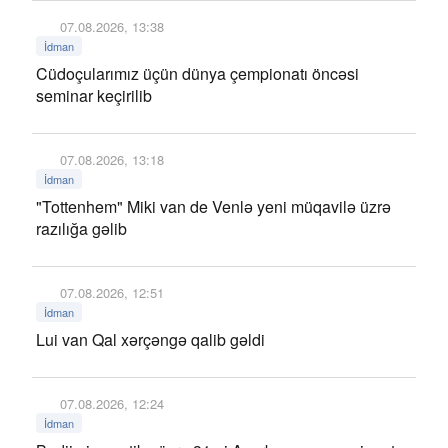
07.08.2026, 13:38
İdman
Cüdoçularımız üçün dünya çempionatı öncəsi
seminar keçirilib
07.08.2026, 13:18
İdman
"Tottenhem" Miki van de Venlə yeni müqavilə üzrə
razılığa gəlib
07.08.2026, 12:51
İdman
Lui van Qal xərçəngə qalib gəldi
07.08.2026, 12:24
İdman