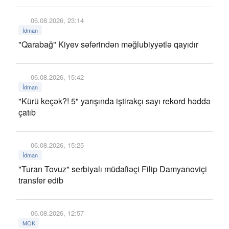
06.08.2026, 23:14
İdman
"Qarabağ" Kiyev səfərindən məğlubiyyətlə qayıdır
06.08.2026, 15:42
İdman
"Kürü keçək?! 5" yarışında iştirakçı sayı rekord həddə
çatıb
06.08.2026, 15:25
İdman
"Turan Tovuz" serbiyalı müdafiəçi Filip Damyanoviçi
transfer edib
06.08.2026, 12:57
MOK