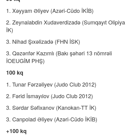
1. Xəyyam Əliyev (Azəri-Cüdo İKİB)
2. Zeynalabdin Xudaverdizadə (Sumqayıt Olipiya
İK)
3. Nihad Şıxəlizadə (FHN İSK)
3. Qəzənfər Kazımlı (Bakı şəhəri 13 nömrəli
İOEUGİM PHŞ)
100 kq
1. Tunar Fərzəliyev (Judo Club 2012)
2. Fərid İsmayılov (Judo Club 2012)
3. Sərdar Səfixanov (Kanokan-TT İK)
3. Canpolad Əliyev (Azəri-Cüdo İKİB)
+100 kq