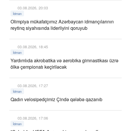
03.08.2026, 20:03
İdman
Olimpiya mükafatçımız Azərbaycan idmançılarının
reytinq siyahısında liderliyini qoruyub
03.08.2026, 18:45
İdman
Yardımlıda akrobatika və aerobika gimnastikası üzrə
ölkə çempionatı keçiriləcək
03.08.2026, 17:27
İdman
Qadın velosipedçimiz Çində qələbə qazanıb
03.08.2026, 17:06
İdman