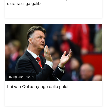
üzrə razılığa gəlib
07.08.2026, 12:51
Lui van Qal xərçəngə qalib gəldi