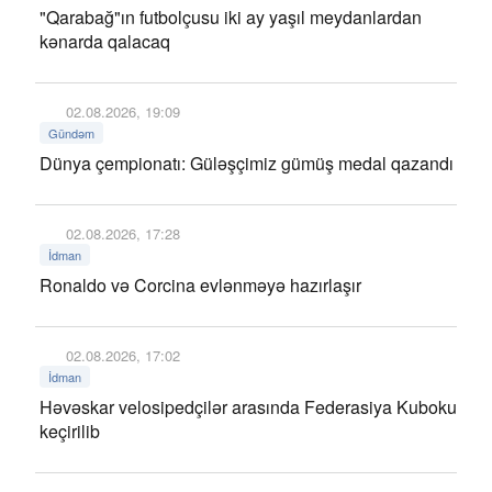
"Qarabağ"ın futbolçusu iki ay yaşıl meydanlardan
kənarda qalacaq
02.08.2026, 19:09
Gündəm
Dünya çempionatı: Güləşçimiz gümüş medal qazandı
02.08.2026, 17:28
İdman
Ronaldo və Corcina evlənməyə hazırlaşır
02.08.2026, 17:02
İdman
Həvəskar velosipedçilər arasında Federasiya Kuboku
keçirilib