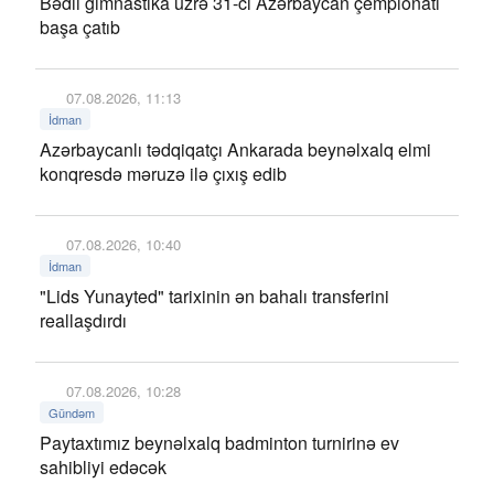
Bədii gimnastika üzrə 31-ci Azərbaycan çempionatı
başa çatıb
07.08.2026, 11:13
İdman
Azərbaycanlı tədqiqatçı Ankarada beynəlxalq elmi
konqresdə məruzə ilə çıxış edib
07.08.2026, 10:40
İdman
"Lids Yunayted" tarixinin ən bahalı transferini
reallaşdırdı
07.08.2026, 10:28
Gündəm
Paytaxtımız beynəlxalq badminton turnirinə ev
sahibliyi edəcək