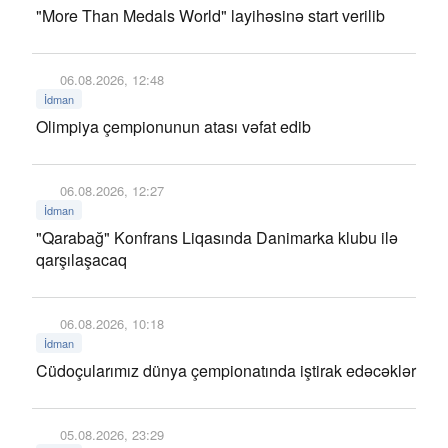
"More Than Medals World" layihəsinə start verilib
06.08.2026, 12:48
İdman
Olimpiya çempionunun atası vəfat edib
06.08.2026, 12:27
İdman
"Qarabağ" Konfrans Liqasında Danimarka klubu ilə
qarşılaşacaq
06.08.2026, 10:18
İdman
Cüdoçularımız dünya çempionatında iştirak edəcəklər
05.08.2026, 23:29