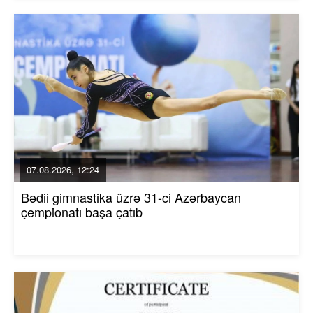
07.08.2026, 12:24
Bədii gimnastika üzrə 31-ci Azərbaycan
çempionatı başa çatıb