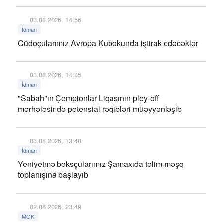
03.08.2026, 14:56
İdman
Cüdoçularımız Avropa Kubokunda iştirak edəcəklər
03.08.2026, 14:35
İdman
"Sabah"ın Çempionlar Liqasının pley-off
mərhələsində potensial rəqibləri müəyyənləşib
03.08.2026, 13:40
İdman
Yeniyetmə boksçularımız Şamaxıda təlim-məşq
toplanışına başlayıb
02.08.2026, 23:49
MOK