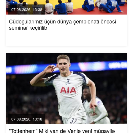
07.08.2026, 13:38
Cüdoçularımız üçün dünya çempionatı öncəsi
seminar keçirilib
07.08.2026, 13:18
"Tottenhem" Miki van de Venlə yeni müqavilə