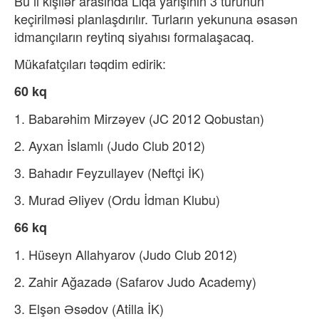
Bu il kişilər arasında Liqa yarışının 3 turunun
keçirilməsi planlaşdırılır. Turların yekununa əsasən
idmançıların reytinq siyahısı formalaşacaq.
Mükafatçıları təqdim edirik:
60 kq
1. Babarəhim Mirzəyev (JC 2012 Qobustan)
2. Ayxan İslamlı (Judo Club 2012)
3. Bahadır Feyzullayev (Neftçi İK)
3. Murad Əliyev (Ordu İdman Klubu)
66 kq
1. Hüseyn Allahyarov (Judo Club 2012)
2. Zahir Ağazadə (Safarov Judo Academy)
3. Elşən Əsədov (Atilla İK)