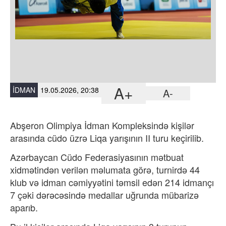
A+
İDMAN
19.05.2026, 20:38
A-
Abşeron Olimpiya İdman Kompleksində kişilər
arasında cüdo üzrə Liqa yarışının II turu keçirilib.
Azərbaycan Cüdo Federasiyasının mətbuat
xidmətindən verilən məlumata görə, turnirdə 44
klub və idman cəmiyyətini təmsil edən 214 idmançı
7 çəki dərəcəsində medallar uğrunda mübarizə
aparıb.