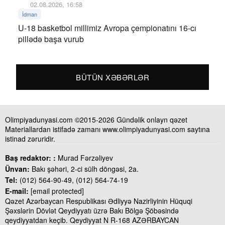
02.08.2026, 16:58
İdman
U-18 basketbol millimiz Avropa çempionatını 16-cı
pillədə başa vurub
BÜTÜN XƏBƏRLƏR
Olimpiyadunyasi.com ©2015-2026 Gündəlik onlayn qəzet
Materiallardan istifadə zamanı www.olimpiyadunyasi.com saytına
istinad zəruridir.
Baş redaktor: :
Murad Fərzəliyev
Ünvan:
Bakı şəhəri, 2-ci sülh döngəsi, 2a.
Tel:
(012) 564-90-49, (012) 564-74-19
E-mail:
[email protected]
Qəzet Azərbaycan Respublikası Ədliyyə Nazirliyinin Hüquqi
Şəxslərin Dövlət Qeydiyyatı üzrə Bakı Bölgə Şöbəsində
qeydiyyatdan keçib. Qeydiyyat N R-168 AZƏRBAYCAN