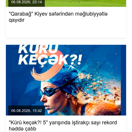
06.08.2026, 23:14
"Qarabağ" Kiyev səfərindən məğlubiyyətlə
qayıdır
06.08.2026, 15:42
"Kürü keçək?! 5" yarışında iştirakçı sayı rekord
həddə çatıb