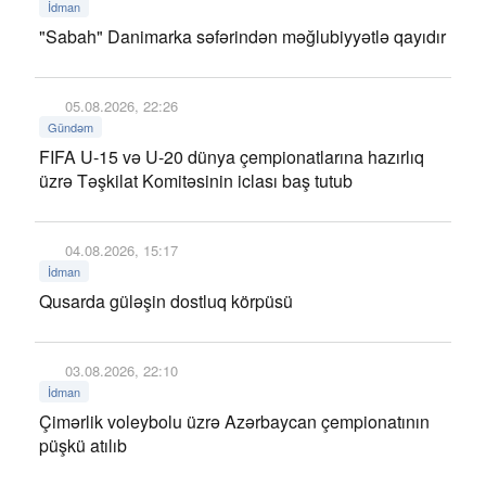
İdman
"Sabah" Danimarka səfərindən məğlubiyyətlə qayıdır
05.08.2026, 22:26
Gündəm
FIFA U-15 və U-20 dünya çempionatlarına hazırlıq
üzrə Təşkilat Komitəsinin iclası baş tutub
04.08.2026, 15:17
İdman
Qusarda güləşin dostluq körpüsü
03.08.2026, 22:10
İdman
Çimərlik voleybolu üzrə Azərbaycan çempionatının
püşkü atılıb