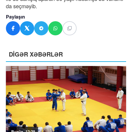
da seçməyib.
Paylaşın
DİGƏR XƏBƏRLƏR
Bugün, 13:38