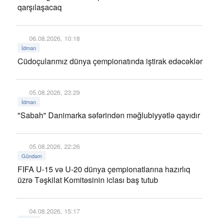
qarşılaşacaq
06.08.2026, 10:18
İdman
Cüdoçularımız dünya çempionatında iştirak edəcəklər
05.08.2026, 23:29
İdman
"Sabah" Danimarka səfərindən məğlubiyyətlə qayıdır
05.08.2026, 22:26
Gündəm
FIFA U-15 və U-20 dünya çempionatlarına hazırlıq
üzrə Təşkilat Komitəsinin iclası baş tutub
04.08.2026, 15:17