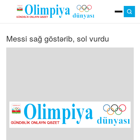
ANA SƏHIFƏ
Messi sağ göstərib, sol vurdu
MOK
OLIMPIYA OYUNLARI
ÇAP VERSIYASI
TV
GÜNDƏM
İDMAN
OLIMPIYA HƏRƏKATI
MƏDƏNIYYƏT
MÜSAHIBƏ
FOTO
VIDEO
DIGƏR