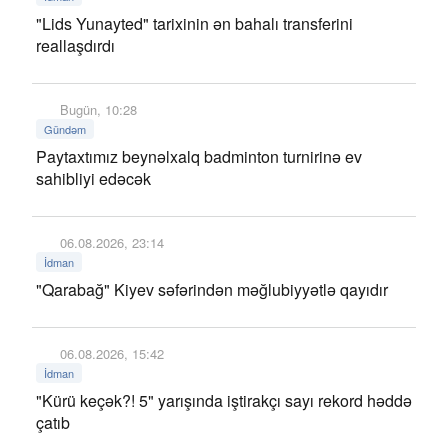
"Lids Yunayted" tarixinin ən bahalı transferini
reallaşdırdı
Bugün, 10:28
Gündəm
Paytaxtımız beynəlxalq badminton turnirinə ev
sahibliyi edəcək
06.08.2026, 23:14
İdman
"Qarabağ" Kiyev səfərindən məğlubiyyətlə qayıdır
06.08.2026, 15:42
İdman
"Kürü keçək?! 5" yarışında iştirakçı sayı rekord həddə
çatıb