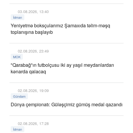
03.08.2026, 13:40
İdman
Yeniyetmə boksçularımız Şamaxıda təlim-məşq
toplanışına başlayıb
02.08.2026, 23:49
MOK
"Qarabağ"ın futbolçusu iki ay yaşıl meydanlardan
kənarda qalacaq
02.08.2026, 19:09
Gündəm
Dünya çempionatı: Güləşçimiz gümüş medal qazandı
02.08.2026, 17:28
İdman