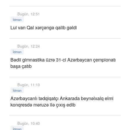
Bugün, 12:51
İdman
Lui van Qal xərçəngə qalib gəldi
Bugün, 12:24
İdman
Bədii gimnastika üzrə 31-ci Azərbaycan çempionatı
başa çatıb
Bugün, 11:13
İdman
Azərbaycanlı tədqiqatçı Ankarada beynəlxalq elmi
konqresdə məruzə ilə çıxış edib
Bugün, 10:40
İdman