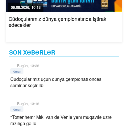
06.08.2026, 10:18
Cüdoçularımız dünya çempionatında iştirak
edəcəklər
SON XƏBƏRLƏR
Bugün, 13:38
İdman
Cüdoçularımız üçün dünya çempionatı öncəsi
seminar keçirilib
Bugün, 13:18
İdman
"Tottenhem" Miki van de Venlə yeni müqavilə üzrə
razılığa gəlib