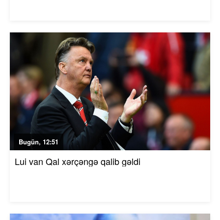
Bugün, 12:51
Lui van Qal xərçəngə qalib gəldi