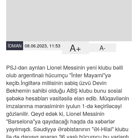
A+
İDMAN
08.06.2023, 11:53
A-
PSJ-dən ayrılan Lionel Messinin yeni klubu bəlli
olub argentinalı hücumçu "İnter Mayami"yə
keçib.İngiltərə millisinin sabiq üzvü Devin
Bekhemin sahibi olduğu ABŞ klubu bunu sosial
şəbəkə hesabları vasitəsilə elan edib. Müqavilənin
imzalanma mərasiminin iyulun 1-də keçiriləcəyi
gözlənilir. Qeyd edək ki, Lionel Messinin
"Barselona"ya qayıdacağı haqda da xəbərlər
yayılmışdı. Səudiyyə Ərəbistanının "Əl-Hilal" klubu
ilə də danışıq aparan 36 yaşlı hücumçu bu variantı