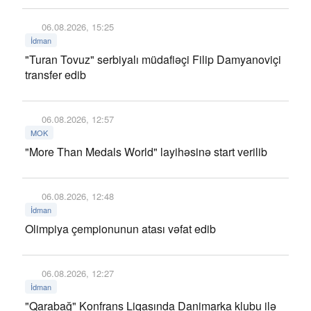
06.08.2026, 15:25
İdman
"Turan Tovuz" serbiyalı müdafiəçi Filip Damyanoviçi
transfer edib
06.08.2026, 12:57
MOK
"More Than Medals World" layihəsinə start verilib
06.08.2026, 12:48
İdman
Olimpiya çempionunun atası vəfat edib
06.08.2026, 12:27
İdman
"Qarabağ" Konfrans Liqasında Danimarka klubu ilə