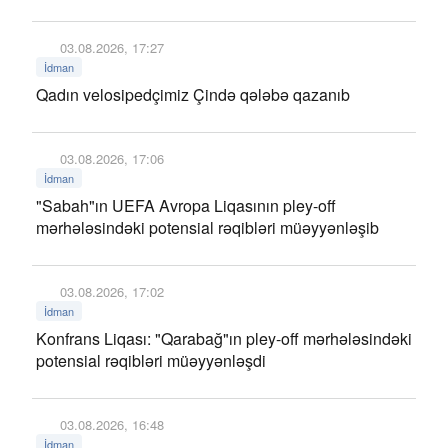
03.08.2026, 17:27
İdman
Qadın velosipedçimiz Çində qələbə qazanıb
03.08.2026, 17:06
İdman
"Sabah"ın UEFA Avropa Liqasının pley-off
mərhələsindəki potensial rəqibləri müəyyənləşib
03.08.2026, 17:02
İdman
Konfrans Liqası: "Qarabağ"ın pley-off mərhələsindəki
potensial rəqibləri müəyyənləşdi
03.08.2026, 16:48
İdman