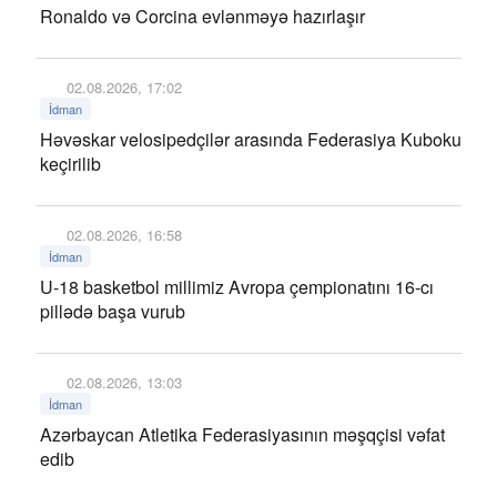
Ronaldo və Corcina evlənməyə hazırlaşır
02.08.2026, 17:02
İdman
Həvəskar velosipedçilər arasında Federasiya Kuboku
keçirilib
02.08.2026, 16:58
İdman
U-18 basketbol millimiz Avropa çempionatını 16-cı
pillədə başa vurub
02.08.2026, 13:03
İdman
Azərbaycan Atletika Federasiyasının məşqçisi vəfat
edib