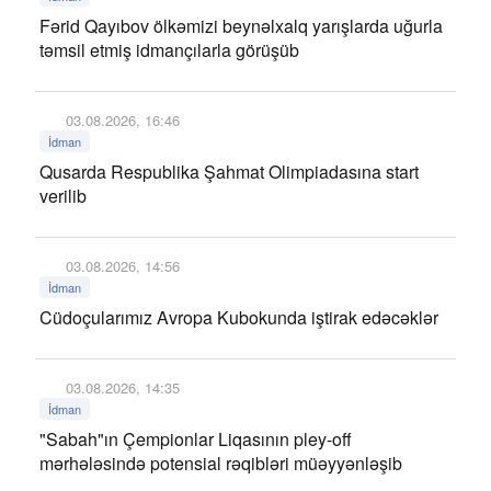
Fərid Qayıbov ölkəmizi beynəlxalq yarışlarda uğurla
təmsil etmiş idmançılarla görüşüb
03.08.2026, 16:46
İdman
Qusarda Respublika Şahmat Olimpiadasına start
verilib
03.08.2026, 14:56
İdman
Cüdoçularımız Avropa Kubokunda iştirak edəcəklər
03.08.2026, 14:35
İdman
"Sabah"ın Çempionlar Liqasının pley-off
mərhələsində potensial rəqibləri müəyyənləşib