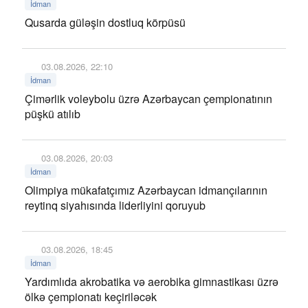
İdman
Qusarda güləşin dostluq körpüsü
03.08.2026, 22:10
İdman
Çimərlik voleybolu üzrə Azərbaycan çempionatının
püşkü atılıb
03.08.2026, 20:03
İdman
Olimpiya mükafatçımız Azərbaycan idmançılarının
reytinq siyahısında liderliyini qoruyub
03.08.2026, 18:45
İdman
Yardımlıda akrobatika və aerobika gimnastikası üzrə
ölkə çempionatı keçiriləcək