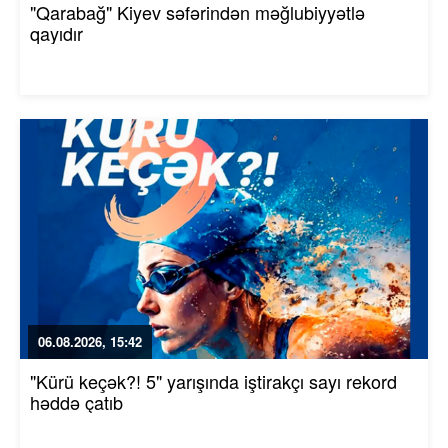
"Qarabağ" Kiyev səfərindən məğlubiyyətlə
qayıdır
06.08.2026, 15:42
"Kürü keçək?! 5" yarışında iştirakçı sayı rekord
həddə çatıb