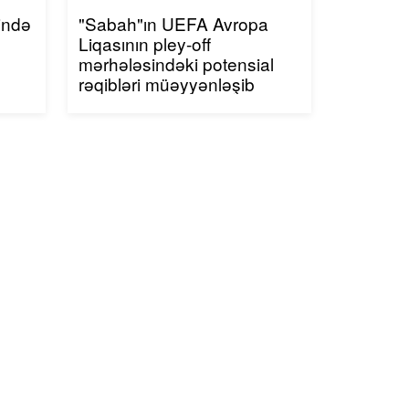
ində
"Sabah"ın UEFA Avropa
Liqasının pley-off
mərhələsindəki potensial
rəqibləri müəyyənləşib