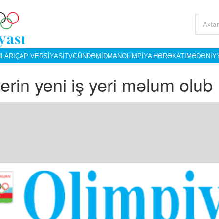
LARI
ÇAP VERSIYASI
TV
GÜNDƏM
İDMAN
OLIMPIYA HƏRƏKATI
MƏDƏNIY
terin yeni iş yeri məlum olub