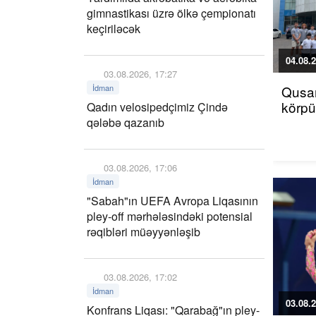
gimnastikası üzrə ölkə çempionatı
keçiriləcək
04.08.2
03.08.2026, 17:27
İdman
Qusar
körp
Qadın velosipedçimiz Çində
qələbə qazanıb
03.08.2026, 17:06
İdman
"Sabah"ın UEFA Avropa Liqasının
pley-off mərhələsindəki potensial
rəqibləri müəyyənləşib
03.08.2026, 17:02
İdman
03.08.2
Konfrans Liqası: "Qarabağ"ın pley-