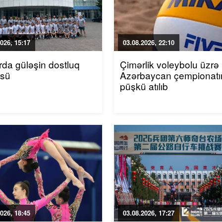
026, 15:17
03.08.2026, 22:10
da güləşin dostluq
Çimərlik voleybolu üzrə
üsü
Azərbaycan çempionatı
püşkü atılıb
026, 18:45
03.08.2026, 17:27