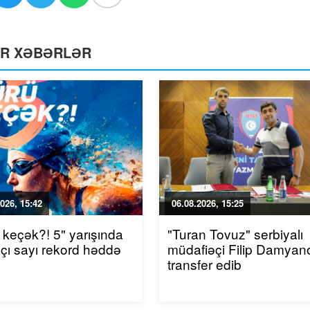
ƏR XƏBƏRLƏR
026, 15:42
06.08.2026, 15:25
 keçək?! 5" yarışında
"Turan Tovuz" serbiyalı
akçı sayı rekord həddə
müdafiəçi Filip Damyano
transfer edib