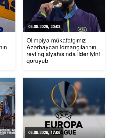
03.08.2026, 20:03
Olimpiya mükafatçımız
nın
Azərbaycan idmançılarının
reytinq siyahısında liderliyini
qoruyub
03.08.2026, 17:06