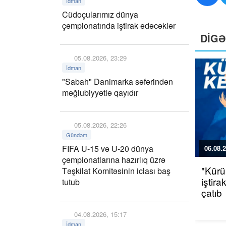
İdman
Cüdoçularımız dünya
çempionatında iştirak edəcəklər
DİG
05.08.2026, 23:29
İdman
"Sabah" Danimarka səfərindən
məğlubiyyətlə qayıdır
05.08.2026, 22:26
Gündəm
FIFA U-15 və U-20 dünya
06.08.2
çempionatlarına hazırlıq üzrə
"Kürü
Təşkilat Komitəsinin iclası baş
iştir
tutub
çatıb
04.08.2026, 15:17
İdman