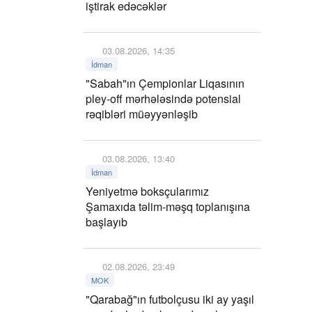
iştirak edəcəklər
03.08.2026, 14:35
İdman
"Sabah"ın Çempionlar Liqasının
pley-off mərhələsində potensial
rəqibləri müəyyənləşib
03.08.2026, 13:40
İdman
Yeniyetmə boksçularımız
Şamaxıda təlim-məşq toplanışına
başlayıb
02.08.2026, 23:49
MOK
"Qarabağ"ın futbolçusu iki ay yaşıl