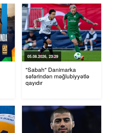
05.08.2026, 23:29
"Sabah" Danimarka
səfərindən məğlubiyyətlə
qayıdır