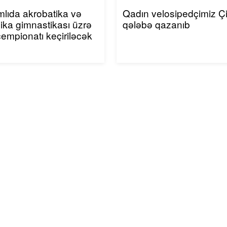
mlıda akrobatika və
Qadın velosipedçimiz Ç
ika gimnastikası üzrə
qələbə qazanıb
çempionatı keçiriləcək