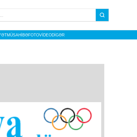
YƏT
MÜSAHIBƏ
FOTO
VIDEO
DIGƏR