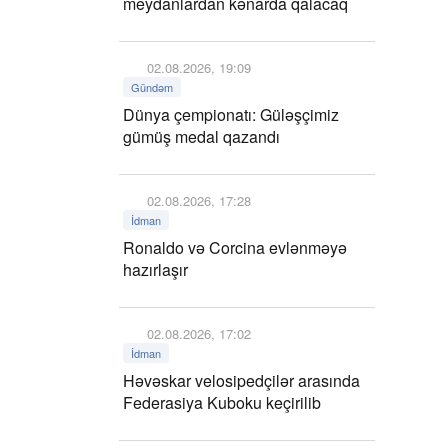
meydanlardan kənarda qalacaq
02.08.2026, 19:09
Gündəm
Dünya çempionatı: Güləşçimiz
gümüş medal qazandı
02.08.2026, 17:28
İdman
Ronaldo və Corcina evlənməyə
hazırlaşır
02.08.2026, 17:02
İdman
Həvəskar velosipedçilər arasında
Federasiya Kuboku keçirilib