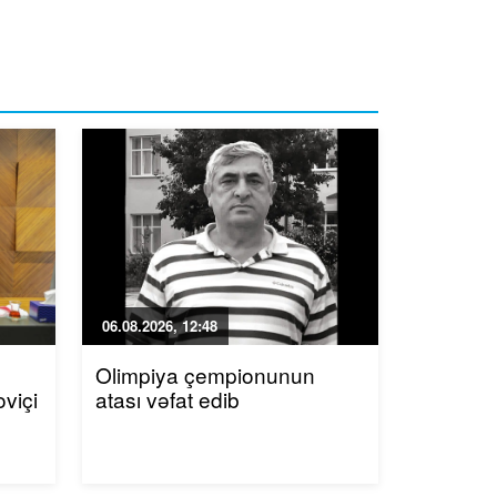
06.08.2026, 12:48
Olimpiya çempionunun
viçi
atası vəfat edib