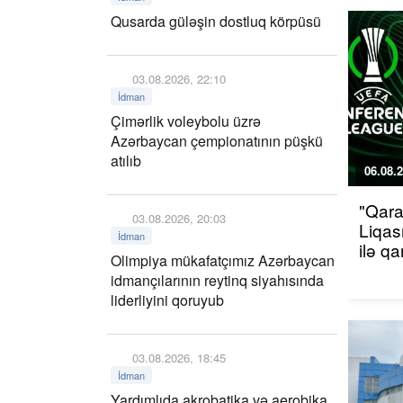
Qusarda güləşin dostluq körpüsü
03.08.2026, 22:10
İdman
Çimərlik voleybolu üzrə
Azərbaycan çempionatının püşkü
atılıb
06.08.2
"Qara
03.08.2026, 20:03
Liqas
İdman
ilə q
Olimpiya mükafatçımız Azərbaycan
idmançılarının reytinq siyahısında
liderliyini qoruyub
03.08.2026, 18:45
İdman
Yardımlıda akrobatika və aerobika