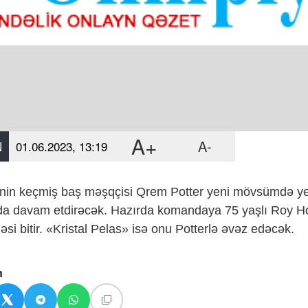
A+
A-
N
01.06.2023, 13:19
nin keçmiş baş məşqçisi Qrem Potter yeni mövsümdə yeni 
a davam etdirəcək. Hazırda komandaya 75 yaşlı Roy Hod
əsi bitir. «Kristal Pelas» isə onu Potterlə əvəz edəcək.
n