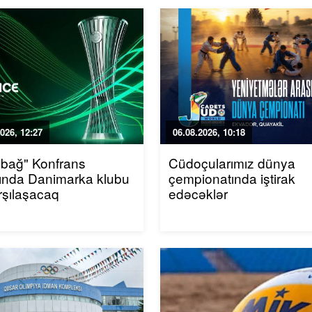
026, 12:27
06.08.2026, 10:18
bağ" Konfrans
Cüdoçularımız dünya
ında Danimarka klubu
çempionatında iştirak
arşılaşacaq
edəcəklər