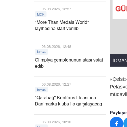
06.08.2026, 12:57
MOK
"More Than Medals World"
layihəsinə start verilib
06.08.2026, 12:48
İdman
Olimpiya çempionunun atası vəfat
İDMA
edib
«Çelsi»
06.08.2026, 12:27
Pelas»d
İdman
müqavil
"Qarabağ" Konfrans Liqasında
Danimarka klubu ilə qarşılaşacaq
Paylaşı
06.08.2026, 10:18