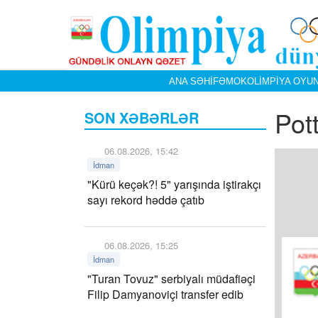
ANA SƏHIFƏ
MOK
OLIMPIYA OYUN
Pot
SON XƏBƏRLƏR
06.08.2026, 15:42
İdman
"Kürü keçək?! 5" yarışında iştirakçı
sayı rekord həddə çatıb
06.08.2026, 15:25
İdman
"Turan Tovuz" serbiyalı müdafiəçi
Filip Damyanoviçi transfer edib