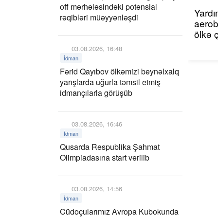
off mərhələsindəki potensial
Yardı
rəqibləri müəyyənləşdi
aerob
ölkə 
03.08.2026, 16:48
İdman
Fərid Qayıbov ölkəmizi beynəlxalq
yarışlarda uğurla təmsil etmiş
idmançılarla görüşüb
03.08.2026, 16:46
İdman
Qusarda Respublika Şahmat
Olimpiadasına start verilib
03.08.2026, 14:56
İdman
Cüdoçularımız Avropa Kubokunda