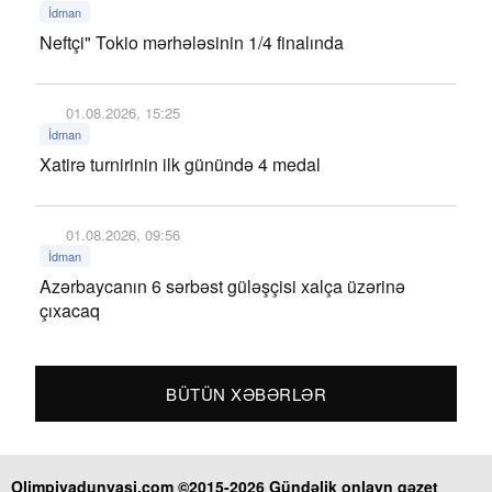
İdman
Neftçi" Tokio mərhələsinin 1/4 finalında
01.08.2026, 15:25
İdman
Xatirə turnirinin ilk günündə 4 medal
01.08.2026, 09:56
İdman
Azərbaycanın 6 sərbəst güləşçisi xalça üzərinə
çıxacaq
BÜTÜN XƏBƏRLƏR
Olimpiyadunyasi.com ©2015-2026 Gündəlik onlayn qəzet