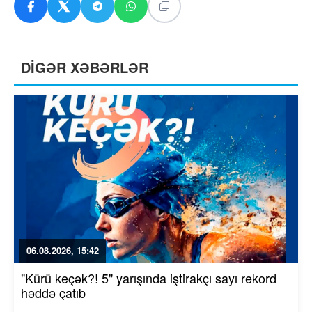
DİGƏR XƏBƏRLƏR
06.08.2026, 15:42
"Kürü keçək?! 5" yarışında iştirakçı sayı rekord
həddə çatıb