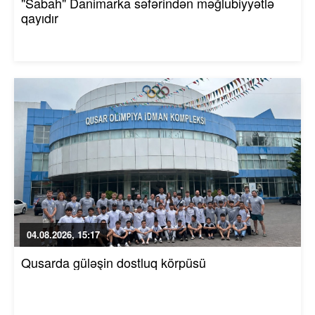
"Sabah" Danimarka səfərindən məğlubiyyətlə
qayıdır
04.08.2026, 15:17
Qusarda güləşin dostluq körpüsü