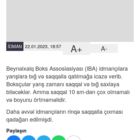
A+
İDMAN
22.01.2023, 18:57
A-
Beynəlxalq Boks Assosiasiyası (IBA) idmançılara
yarışlara bığ və saqqalla qatılmağa icazə verib.
Boksçular yarış zamanı saqqal və bığ saxlaya
biləcəklər. Amma saqqal 10 sm-dən çox olmamalı
və boyunu örtməməlidir.
Daha əvvəl idmançıların rinqə saqqalla çıxması
qadağan edilmişdi.
Paylaşın