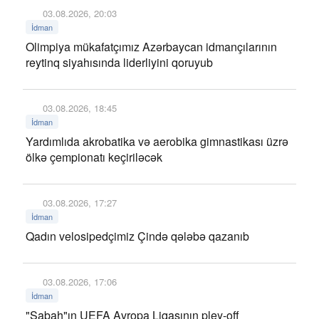
03.08.2026, 20:03
İdman
Olimpiya mükafatçımız Azərbaycan idmançılarının
reytinq siyahısında liderliyini qoruyub
03.08.2026, 18:45
İdman
Yardımlıda akrobatika və aerobika gimnastikası üzrə
ölkə çempionatı keçiriləcək
03.08.2026, 17:27
İdman
Qadın velosipedçimiz Çində qələbə qazanıb
03.08.2026, 17:06
İdman
"Sabah"ın UEFA Avropa Liqasının pley-off