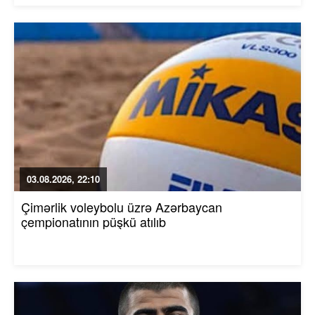
03.08.2026, 22:10
Çimərlik voleybolu üzrə Azərbaycan
çempionatının püşkü atılıb