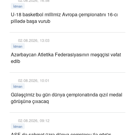
02.08.2026, 16:58
İdman
U-18 basketbol millimiz Avropa çempionatını 16-cı
pillədə başa vurub
02.08.2026, 13:03
İdman
Azərbaycan Atletika Federasiyasının məşqçisi vəfat
edib
02.08.2026, 10:01
İdman
Güləşçimiz bu gün dünya çempionatında qızıl medal
görüşünə çıxacaq
02.08.2026, 09:12
İdman
AŞF-də şahmat üzrə dünya çempionu ilə görüş