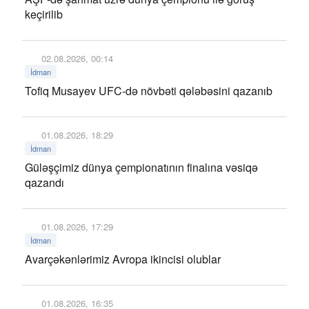
keçirilib
02.08.2026, 00:14
İdman
Tofiq Musayev UFC-də növbəti qələbəsini qazanıb
01.08.2026, 18:29
İdman
Güləşçimiz dünya çempionatının finalına vəsiqə
qazandı
01.08.2026, 17:29
İdman
Avarçəkənlərimiz Avropa ikincisi olublar
01.08.2026, 16:35