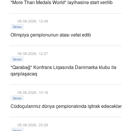
"More Than Medals World" layihəsinə start verilib
06.08.2026, 12:48
İdman
Olimpiya çempionunun atası vəfat edib
06.08.2026, 12:27
İdman
"Qarabağ" Konfrans Liqasında Danimarka klubu ilə
qarşılaşacaq
06.08.2026, 10:18
İdman
Cüdoçularımız dünya çempionatında iştirak edəcəklər
05.08.2026, 23:29
İdman