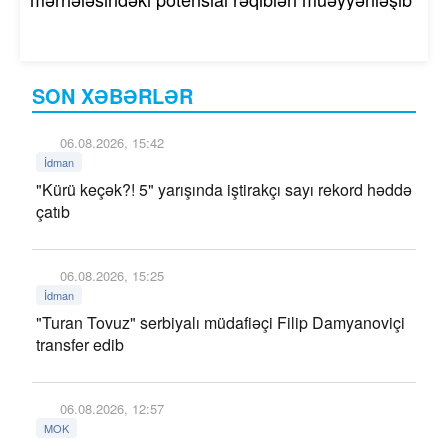
SON XƏBƏRLƏR
06.08.2026, 15:42
İdman
"Kürü keçək?! 5" yarışında iştirakçı sayı rekord həddə
çatıb
06.08.2026, 15:25
İdman
"Turan Tovuz" serbiyalı müdafiəçi Filip Damyanoviçi
transfer edib
06.08.2026, 12:57
MOK