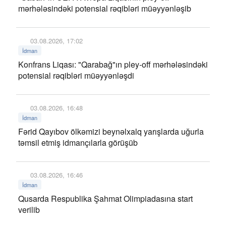
mərhələsindəki potensial rəqibləri müəyyənləşib
03.08.2026, 17:02
İdman
Konfrans Liqası: "Qarabağ"ın pley-off mərhələsindəki
potensial rəqibləri müəyyənləşdi
03.08.2026, 16:48
İdman
Fərid Qayıbov ölkəmizi beynəlxalq yarışlarda uğurla
təmsil etmiş idmançılarla görüşüb
03.08.2026, 16:46
İdman
Qusarda Respublika Şahmat Olimpiadasına start
verilib