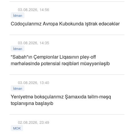
03.08.2026, 14:56
İdman
Cüdoçularımız Avropa Kubokunda iştirak edəcəklər
03.08.2026, 14:35
İdman
"Sabah"ın Çempionlar Liqasının pley-off
mərhələsində potensial rəqibləri müəyyənləşib
03.08.2026, 13:40
İdman
Yeniyetmə boksçularımız Şamaxıda təlim-məşq
toplanışına başlayıb
02.08.2026, 23:49
MOK