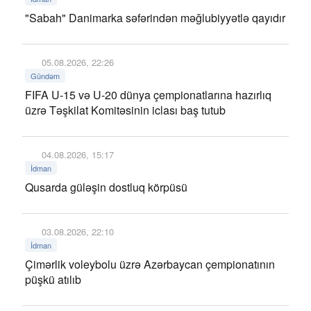
"Sabah" Danimarka səfərindən məğlubiyyətlə qayıdır
05.08.2026, 22:26
Gündəm
FIFA U-15 və U-20 dünya çempionatlarına hazırlıq
üzrə Təşkilat Komitəsinin iclası baş tutub
04.08.2026, 15:17
İdman
Qusarda güləşin dostluq körpüsü
03.08.2026, 22:10
İdman
Çimərlik voleybolu üzrə Azərbaycan çempionatının
püşkü atılıb