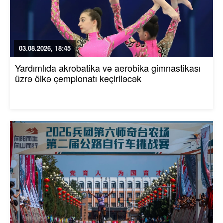
03.08.2026, 18:45
Yardımlıda akrobatika və aerobika gimnastikası
üzrə ölkə çempionatı keçiriləcək