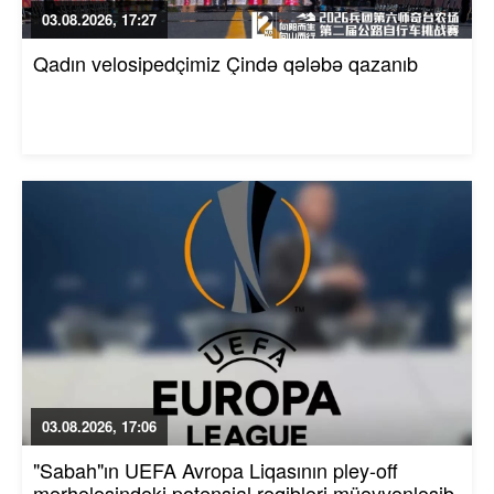
03.08.2026, 17:27
Qadın velosipedçimiz Çində qələbə qazanıb
03.08.2026, 17:06
"Sabah"ın UEFA Avropa Liqasının pley-off
mərhələsindəki potensial rəqibləri müəyyənləşib