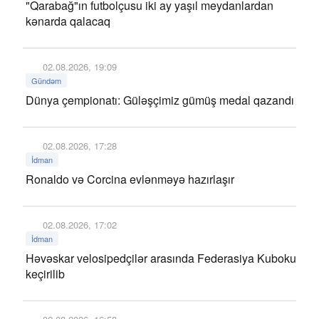
"Qarabağ"ın futbolçusu iki ay yaşıl meydanlardan
kənarda qalacaq
02.08.2026, 19:09
Gündəm
Dünya çempionatı: Güləşçimiz gümüş medal qazandı
02.08.2026, 17:28
İdman
Ronaldo və Corcina evlənməyə hazırlaşır
02.08.2026, 17:02
İdman
Həvəskar velosipedçilər arasında Federasiya Kuboku
keçirilib