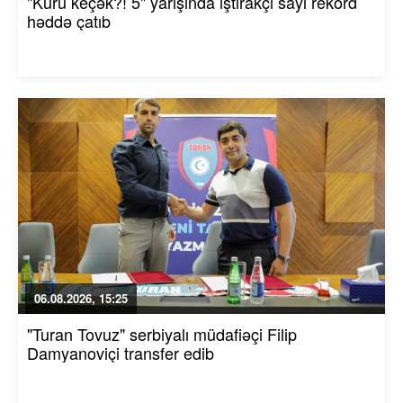
"Kürü keçək?! 5" yarışında iştirakçı sayı rekord
həddə çatıb
06.08.2026, 15:25
"Turan Tovuz" serbiyalı müdafiəçi Filip
Damyanoviçi transfer edib