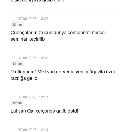
07.08.2026, 13:38
İdman
Cüdoçularımız üçün dünya çempionatı öncəsi
seminar keçirilib
07.08.2026, 13:18
İdman
"Tottenhem" Miki van de Venlə yeni müqavilə üzrə
razılığa gəlib
07.08.2026, 12:51
İdman
Lui van Qal xərçəngə qalib gəldi
07.08.2026, 12:24