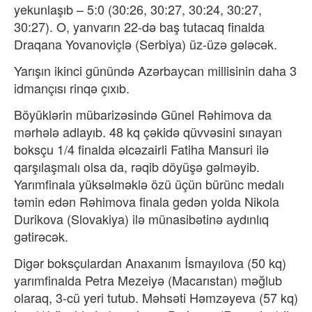
yekunlaşıb – 5:0 (30:26, 30:27, 30:24, 30:27,
30:27). O, yanvarın 22-də baş tutacaq finalda
Draqana Yovanoviçlə (Serbiya) üz-üzə gələcək.
Yarışın ikinci günündə Azərbaycan millisinin daha 3
idmançısı rinqə çıxıb.
Böyüklərin mübarizəsində Günel Rəhimova da
mərhələ adlayıb. 48 kq çəkidə qüvvəsini sınayan
boksçu 1/4 finalda əlcəzairli Fatiha Mansuri ilə
qarşılaşmalı olsa da, rəqib döyüşə gəlməyib.
Yarımfinala yüksəlməklə özü üçün bürünc medalı
təmin edən Rəhimova finala gedən yolda Nikola
Durikova (Slovakiya) ilə münasibətinə aydınlıq
gətirəcək.
Digər boksçulardan Anaxanım İsmayılova (50 kq)
yarımfinalda Petra Mezeiyə (Macarıstan) məğlub
olaraq, 3-cü yeri tutub. Məhsəti Həmzəyeva (57 kq)