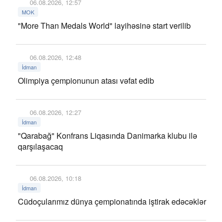
06.08.2026, 12:57
MOK
"More Than Medals World" layihəsinə start verilib
06.08.2026, 12:48
İdman
Olimpiya çempionunun atası vəfat edib
06.08.2026, 12:27
İdman
"Qarabağ" Konfrans Liqasında Danimarka klubu ilə
qarşılaşacaq
06.08.2026, 10:18
İdman
Cüdoçularımız dünya çempionatında iştirak edəcəklər