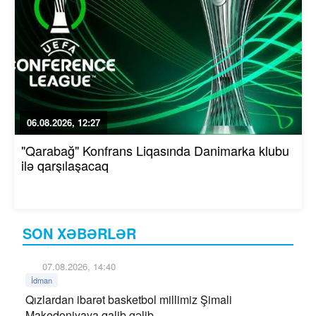
06.08.2026, 12:27
"Qarabağ" Konfrans Liqasında Danimarka klubu
ilə qarşılaşacaq
SON XƏBƏRLƏR
07.08.2026, 14:40
İdman
Qızlardan ibarət basketbol millimiz Şimali
Makedoniyaya qalib gəlib