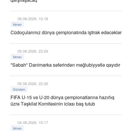
06.08.2026, 10:18
İdman
Cüdoçularımız dünya çempionatında iştirak edəcəklər
05.08.2026, 23:29
İdman
"Sabah" Danimarka səfərindən məğlubiyyətlə qayıdır
05.08.2026, 22:26
Gündəm
FIFA U-15 və U-20 dünya çempionatlarına hazırlıq
üzrə Təşkilat Komitəsinin iclası baş tutub
04.08.2026, 15:17
İdman