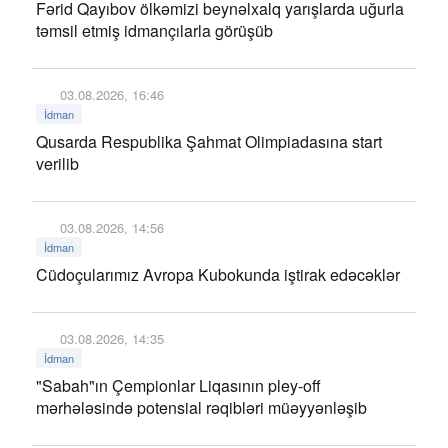
Fərid Qayıbov ölkəmizi beynəlxalq yarışlarda uğurla
təmsil etmiş idmançılarla görüşüb
03.08.2026, 16:46
İdman
Qusarda Respublika Şahmat Olimpiadasına start
verilib
03.08.2026, 14:56
İdman
Cüdoçularımız Avropa Kubokunda iştirak edəcəklər
03.08.2026, 14:35
İdman
"Sabah"ın Çempionlar Liqasının pley-off
mərhələsində potensial rəqibləri müəyyənləşib