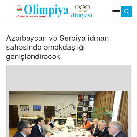
ANA SƏHIFƏ
Azərbaycan və Serbiya idman
MOK
OLIMPIYA OYUNLARI
sahəsində əməkdaşlığı
ÇAP VERSIYASI
genişləndirəcək
TV
GÜNDƏM
İDMAN
OLIMPIYA HƏRƏKATI
MƏDƏNIYYƏT
MÜSAHIBƏ
FOTO
VIDEO
DIGƏR