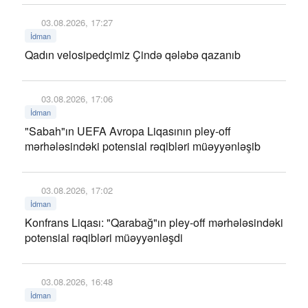
03.08.2026, 17:27
İdman
Qadın velosipedçimiz Çində qələbə qazanıb
03.08.2026, 17:06
İdman
"Sabah"ın UEFA Avropa Liqasının pley-off
mərhələsindəki potensial rəqibləri müəyyənləşib
03.08.2026, 17:02
İdman
Konfrans Liqası: "Qarabağ"ın pley-off mərhələsindəki
potensial rəqibləri müəyyənləşdi
03.08.2026, 16:48
İdman