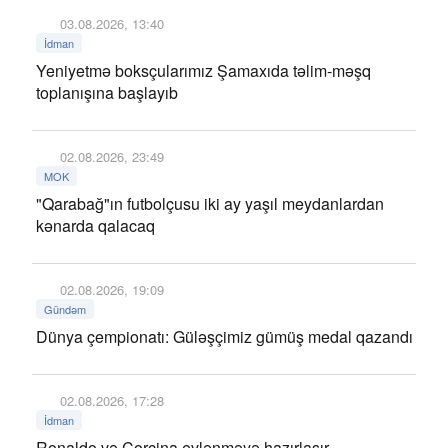
03.08.2026, 13:40
İdman
Yeniyetmə boksçularımız Şamaxıda təlim-məşq
toplanışına başlayıb
02.08.2026, 23:49
MOK
"Qarabağ"ın futbolçusu iki ay yaşıl meydanlardan
kənarda qalacaq
02.08.2026, 19:09
Gündəm
Dünya çempionatı: Güləşçimiz gümüş medal qazandı
02.08.2026, 17:28
İdman
Ronaldo və Corcina evlənməyə hazırlaşır