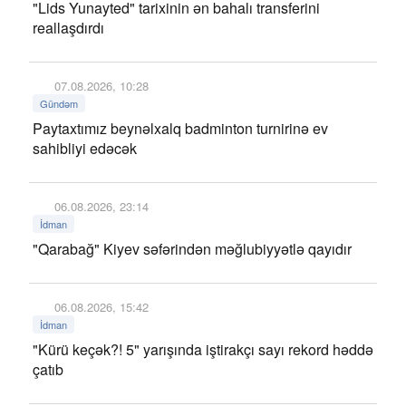
"Lids Yunayted" tarixinin ən bahalı transferini
reallaşdırdı
07.08.2026, 10:28
Gündəm
Paytaxtımız beynəlxalq badminton turnirinə ev
sahibliyi edəcək
06.08.2026, 23:14
İdman
"Qarabağ" Kiyev səfərindən məğlubiyyətlə qayıdır
06.08.2026, 15:42
İdman
"Kürü keçək?! 5" yarışında iştirakçı sayı rekord həddə
çatıb