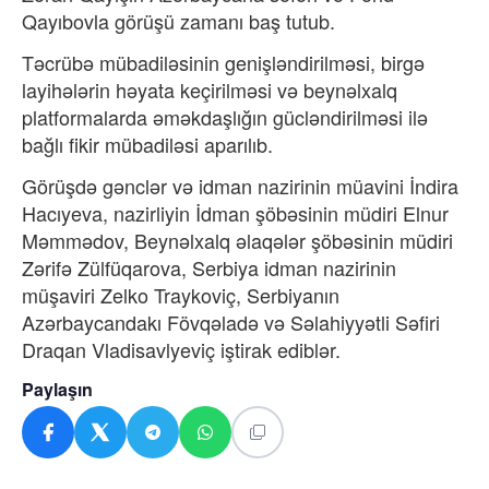
Qayıbovla görüşü zamanı baş tutub.
Təcrübə mübadiləsinin genişləndirilməsi, birgə
layihələrin həyata keçirilməsi və beynəlxalq
platformalarda əməkdaşlığın gücləndirilməsi ilə
bağlı fikir mübadiləsi aparılıb.
Görüşdə gənclər və idman nazirinin müavini İndira
Hacıyeva, nazirliyin İdman şöbəsinin müdiri Elnur
Məmmədov, Beynəlxalq əlaqələr şöbəsinin müdiri
Zərifə Zülfüqarova, Serbiya idman nazirinin
müşaviri Zelko Traykoviç, Serbiyanın
Azərbaycandakı Fövqəladə və Səlahiyyətli Səfiri
Draqan Vladisavlyeviç iştirak ediblər.
Paylaşın