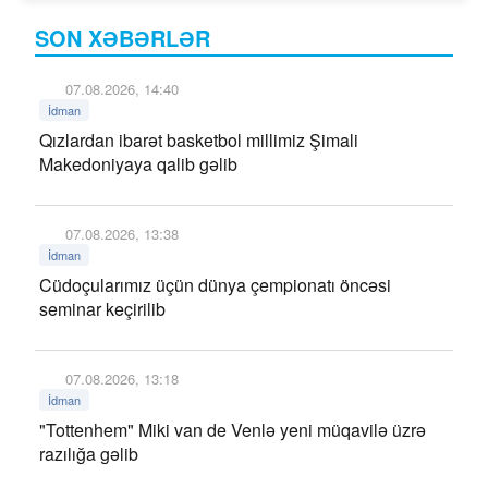
SON XƏBƏRLƏR
07.08.2026, 14:40
İdman
Qızlardan ibarət basketbol millimiz Şimali
Makedoniyaya qalib gəlib
07.08.2026, 13:38
İdman
Cüdoçularımız üçün dünya çempionatı öncəsi
seminar keçirilib
07.08.2026, 13:18
İdman
"Tottenhem" Miki van de Venlə yeni müqavilə üzrə
razılığa gəlib