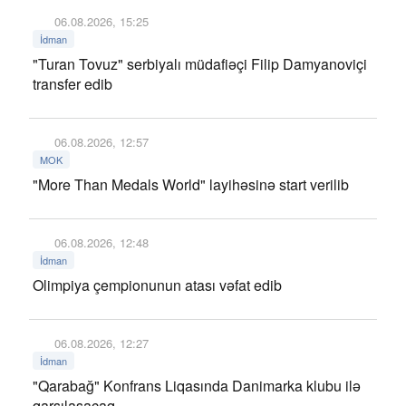
06.08.2026, 15:25
İdman
"Turan Tovuz" serbiyalı müdafiəçi Filip Damyanoviçi
transfer edib
06.08.2026, 12:57
MOK
"More Than Medals World" layihəsinə start verilib
06.08.2026, 12:48
İdman
Olimpiya çempionunun atası vəfat edib
06.08.2026, 12:27
İdman
"Qarabağ" Konfrans Liqasında Danimarka klubu ilə
qarşılaşacaq