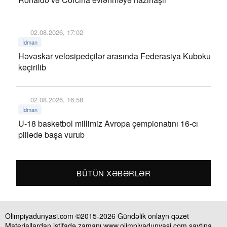
02.08.2026, 17:02
İdman
Həvəskar velosipedçilər arasında Federasiya Kuboku
keçirilib
02.08.2026, 16:58
İdman
U-18 basketbol millimiz Avropa çempionatını 16-cı
pillədə başa vurub
BÜTÜN XƏBƏRLƏR
Olimpiyadunyasi.com ©2015-2026 Gündəlik onlayn qəzet
Materiallardan istifadə zamanı www.olimpiyadunyasi.com saytına