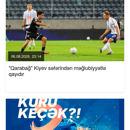
06.08.2026, 23:14
"Qarabağ" Kiyev səfərindən məğlubiyyətlə
qayıdır