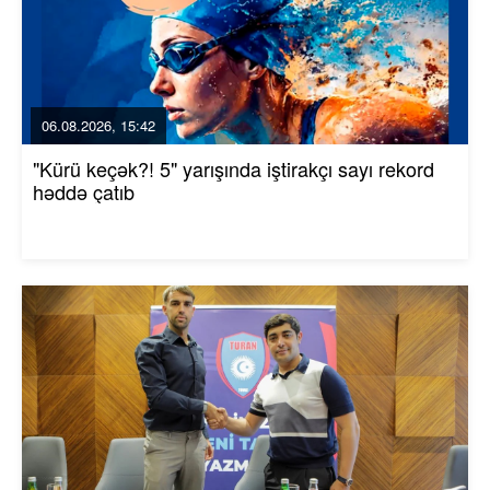
06.08.2026, 15:42
"Kürü keçək?! 5" yarışında iştirakçı sayı rekord
həddə çatıb