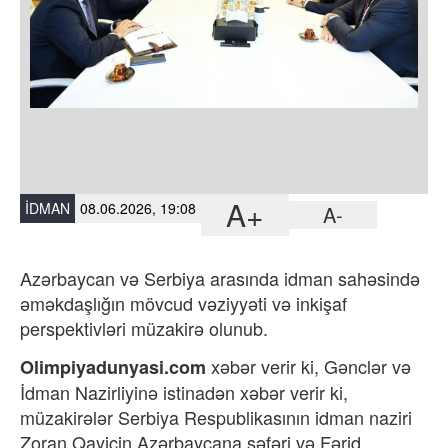
A+
İDMAN
08.06.2026, 19:08
A-
Azərbaycan və Serbiya arasında idman sahəsində
əməkdaşlığın mövcud vəziyyəti və inkişaf
perspektivləri müzakirə olunub.
xəbər verir ki,
Gənclər və
Olimpiyadunyasi.com
İdman Nazirliyinə istinadən xəbər verir ki,
müzakirələr Serbiya Respublikasının idman naziri
Zoran Qayiçin Azərbaycana səfəri və Fərid