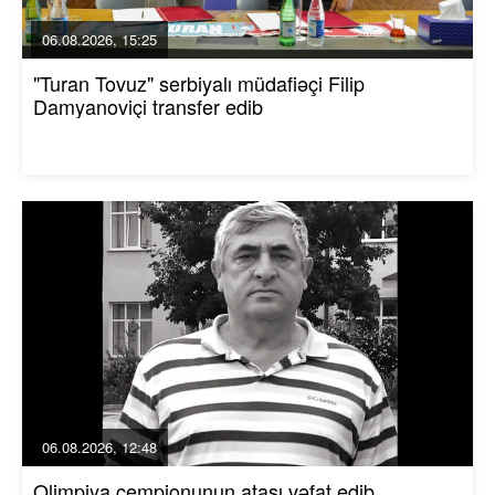
06.08.2026, 15:25
"Turan Tovuz" serbiyalı müdafiəçi Filip
Damyanoviçi transfer edib
06.08.2026, 12:48
Olimpiya çempionunun atası vəfat edib