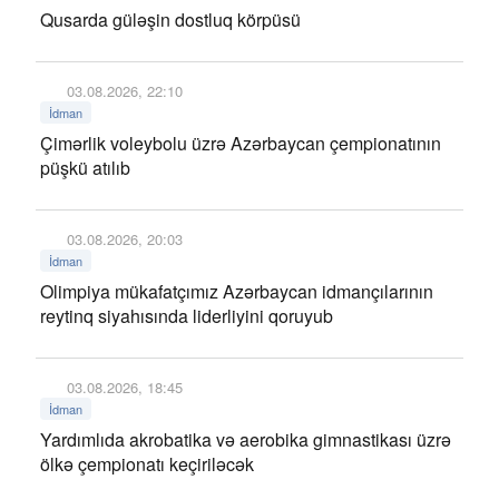
Qusarda güləşin dostluq körpüsü
03.08.2026, 22:10
İdman
Çimərlik voleybolu üzrə Azərbaycan çempionatının
püşkü atılıb
03.08.2026, 20:03
İdman
Olimpiya mükafatçımız Azərbaycan idmançılarının
reytinq siyahısında liderliyini qoruyub
03.08.2026, 18:45
İdman
Yardımlıda akrobatika və aerobika gimnastikası üzrə
ölkə çempionatı keçiriləcək