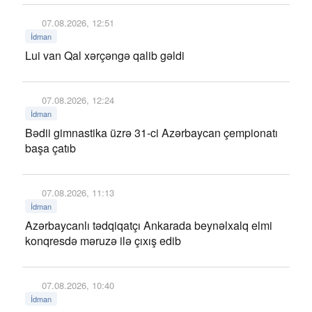
07.08.2026, 12:51
İdman
Lui van Qal xərçəngə qalib gəldi
07.08.2026, 12:24
İdman
Bədii gimnastika üzrə 31-ci Azərbaycan çempionatı
başa çatıb
07.08.2026, 11:13
İdman
Azərbaycanlı tədqiqatçı Ankarada beynəlxalq elmi
konqresdə məruzə ilə çıxış edib
07.08.2026, 10:40
İdman