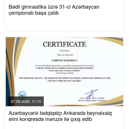
Bədii gimnastika üzrə 31-ci Azərbaycan
çempionatı başa çatıb
07.08.2026, 11:13
Azərbaycanlı tədqiqatçı Ankarada beynəlxalq
elmi konqresdə məruzə ilə çıxış edib