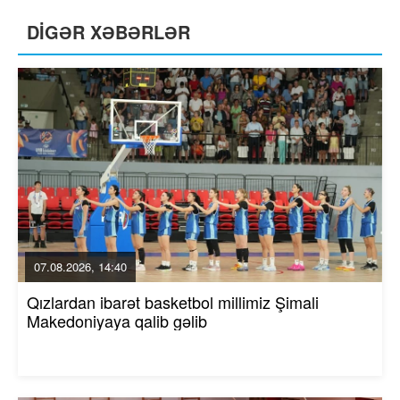
DİGƏR XƏBƏRLƏR
07.08.2026, 14:40
Qızlardan ibarət basketbol millimiz Şimali
Makedoniyaya qalib gəlib