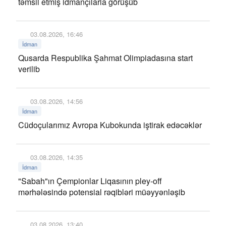
təmsil etmiş idmançılarla görüşüb
03.08.2026, 16:46
İdman
Qusarda Respublika Şahmat Olimpiadasına start
verilib
03.08.2026, 14:56
İdman
Cüdoçularımız Avropa Kubokunda iştirak edəcəklər
03.08.2026, 14:35
İdman
"Sabah"ın Çempionlar Liqasının pley-off
mərhələsində potensial rəqibləri müəyyənləşib
03.08.2026, 13:40