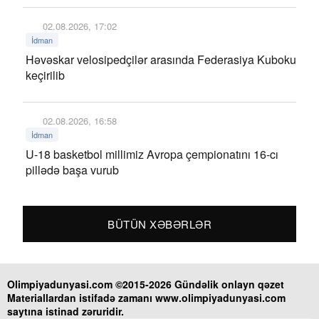
02.08.2026, 17:02
İdman
Həvəskar velosipedçilər arasında Federasiya Kuboku
keçirilib
02.08.2026, 16:58
İdman
U-18 basketbol millimiz Avropa çempionatını 16-cı
pillədə başa vurub
BÜTÜN XƏBƏRLƏR
Olimpiyadunyasi.com ©2015-2026 Gündəlik onlayn qəzet
Materiallardan istifadə zamanı www.olimpiyadunyasi.com
saytına istinad zəruridir.