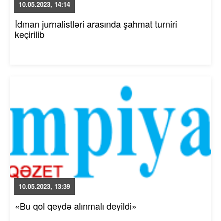
10.05.2023, 14:14
İdman jurnalistləri arasında şahmat turniri
keçirilib
10.05.2023, 13:39
«Bu qol qeydə alınmalı deyildi»