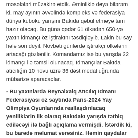
məsələləri müzakirə etdik. Əminliklə deyə bilərəm
ki, may ayının əvvəlində kompleks və federasiya
dünya kuboku yarışını Bakıda qəbul etməyə tam
hazır olacaq. Bu günə qədər 61 ölkədən 650-yə
yaxın idmançı öz iştirakını təsdiqləyib. Lakin bu say
hələ son deyil. Növbəti günlərdə iştirakçı ölkələrin
artacağı gözlənilir. Komandamız isə bu yarışda 22
idmançı ilə təmsil olunacaq. İdmançılar Bakıda
atıcılığın 10 növü üzrə 36 dəst medal uğrunda
mübarizə aparacaqlar.
- Bu yaxınlarda Beynəlxalq Atıcılıq İdmanı
Federasiyası öz saytında Paris-2024 Yay
Olimpiya Oyunlarında reallaşdırılacaq
yeniliklərin ilk olaraq Bakıdakı yarışda tətbiq
ediləcəyi ilə bağlı açıqlama vermişdi. İstərdik ki,
bu barədə məlumat verəsiniz. Həmin qaydalar