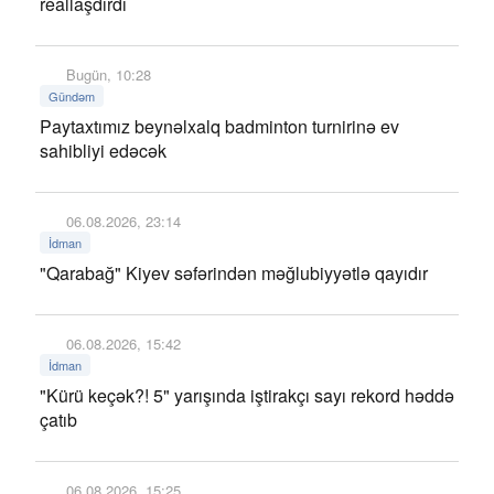
reallaşdırdı
Bugün, 10:28
Gündəm
Paytaxtımız beynəlxalq badminton turnirinə ev
sahibliyi edəcək
06.08.2026, 23:14
İdman
"Qarabağ" Kiyev səfərindən məğlubiyyətlə qayıdır
06.08.2026, 15:42
İdman
"Kürü keçək?! 5" yarışında iştirakçı sayı rekord həddə
çatıb
06.08.2026, 15:25