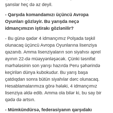
şanslar heç də az deyil.
- Qarşıda komandamızı üçüncü Avropa
Oyunları gözləyir. Bu yarışda neçə
idmançımızın iştirakı gözlənilir?
- Bu günə qədər 4 idmançımız Polşada təşkil
olunacaq üçüncü Avropa Oyunlarına lisenziya
qazanıb. Amma lisenziyaların son siyahısı aprel
ayının 22-də müəyyənləşəcək. Çünki təsnifat
mərhələsinin son yarışı hazırda Peru şəhərində
keçirilən dünya kubokudur. Bu yarış başa
çatdıqdan sonra bütün siyahılar dərc olunacaq.
Hesablamalarımıza görə hələki, 4 idmançımız
lisenziya əldə edib. Amma ola bilər ki, bu say bir
qədə də artsın.
- Mümkündürsə, federasiyanın qarşıdakı