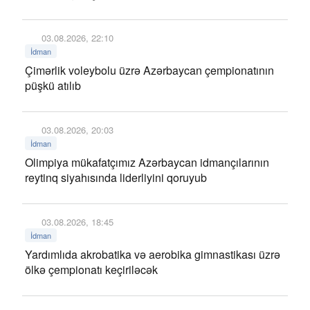
03.08.2026, 22:10
İdman
Çimərlik voleybolu üzrə Azərbaycan çempionatının
püşkü atılıb
03.08.2026, 20:03
İdman
Olimpiya mükafatçımız Azərbaycan idmançılarının
reytinq siyahısında liderliyini qoruyub
03.08.2026, 18:45
İdman
Yardımlıda akrobatika və aerobika gimnastikası üzrə
ölkə çempionatı keçiriləcək