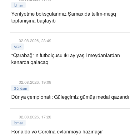
İdman
Yeniyetmə boksçularımız Şamaxıda təlim-məşq
toplanışına başlayıb
02.08.2026, 23:49
MOK
"Qarabağ"ın futbolçusu iki ay yaşıl meydanlardan
kənarda qalacaq
02.08.2026, 19:09
Gündəm
Dünya çempionatı: Güləşçimiz gümüş medal qazandı
02.08.2026, 17:28
İdman
Ronaldo və Corcina evlənməyə hazırlaşır