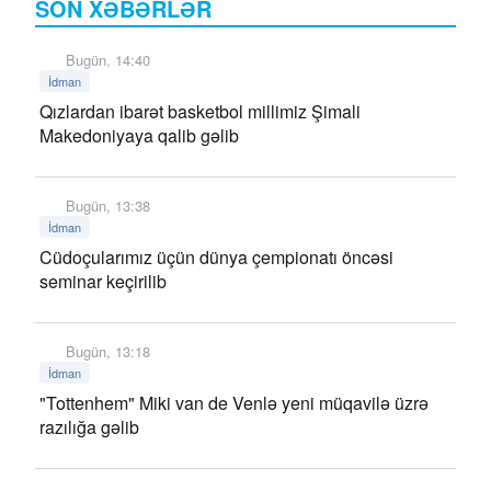
SON XƏBƏRLƏR
Bugün, 14:40
İdman
Qızlardan ibarət basketbol millimiz Şimali
Makedoniyaya qalib gəlib
Bugün, 13:38
İdman
Cüdoçularımız üçün dünya çempionatı öncəsi
seminar keçirilib
Bugün, 13:18
İdman
"Tottenhem" Miki van de Venlə yeni müqavilə üzrə
razılığa gəlib