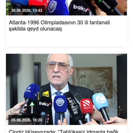
30.06.2026, 13:43
Atlanta-1996 Olimpiadasının 30 ili təntənəli
şəkildə qeyd olunacaq
05.06.2026, 16:20
Çingiz Hüseynzadə: “Təhlükəsiz idmanla bağlı