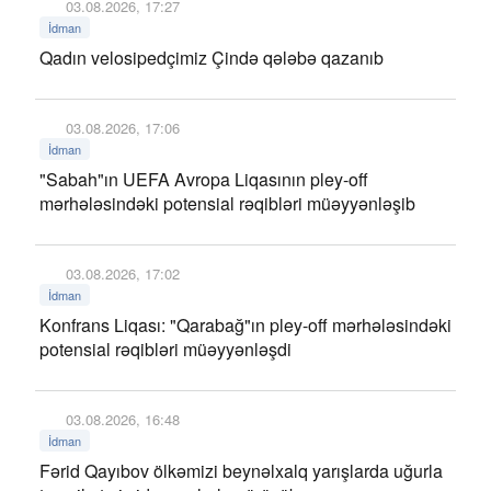
03.08.2026, 17:27
İdman
Qadın velosipedçimiz Çində qələbə qazanıb
03.08.2026, 17:06
İdman
"Sabah"ın UEFA Avropa Liqasının pley-off
mərhələsindəki potensial rəqibləri müəyyənləşib
03.08.2026, 17:02
İdman
Konfrans Liqası: "Qarabağ"ın pley-off mərhələsindəki
potensial rəqibləri müəyyənləşdi
03.08.2026, 16:48
İdman
Fərid Qayıbov ölkəmizi beynəlxalq yarışlarda uğurla