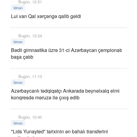
Bugün, 12:51
İdman
Lui van Qal xərçəngə qalib gəldi
Bugün, 12:24
İdman
Bədii gimnastika üzrə 31-ci Azərbaycan çempionatı
başa çatıb
Bugün, 11:13
İdman
Azərbaycanlı tədqiqatçı Ankarada beynəlxalq elmi
konqresdə məruzə ilə çıxış edib
Bugün, 10:40
İdman
"Lids Yunayted" tarixinin ən bahalı transferini