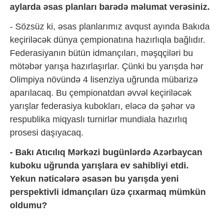
aylarda əsas planları barədə məlumat verəsiniz.
- Sözsüz ki, əsas planlarımız avqust ayında Bakıda
keçiriləcək dünya çempionatına hazırlıqla bağlıdır.
Federasiyanın bütün idmançıları, məşqçiləri bu
mötəbər yarışa hazırlaşırlar. Çünki bu yarışda hər
Olimpiya növündə 4 lisenziya uğrunda mübarizə
aparılacaq. Bu çempionatdan əvvəl keçiriləcək
yarışlar federasiya kubokları, eləcə də şəhər və
respublika miqyaslı turnirlər mundiala hazırlıq
prosesi daşıyacaq.
- Bakı Atıcılıq Mərkəzi bugünlərdə Azərbaycan
kuboku uğrunda yarışlara ev sahibliyi etdi.
Yekun nəticələrə əsasən bu yarışda yeni
perspektivli idmançıları üzə çıxarmaq mümkün
oldumu?