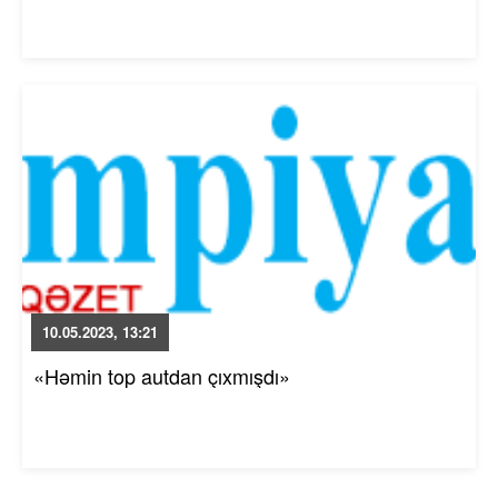
10.05.2023, 13:21
«Həmin top autdan çıxmışdı»