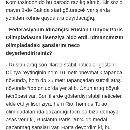
Komitəsindən də bu barədə razılıq alınıb. Bir sözlə,
mayın 8-də Bakıda start götürəcək yarışlarda
yenidən köhnə qaydalara qayıdacağıq.
- Federasiyanın idmançısı Ruslan Lunyov Paris
Olimpiadasına lisenziya əldə etdi. İdmançımızın
olimpiadadakı şanslarını necə
dəyərləndirirsiniz?
- Ruslan artıq son illərdə stabil nəticələr göstərir.
Dünya reytinqinin həm 10 metr pnevmatik tapança
növündə, həm də 25 metr tapançadan sürətli atəş
növündə "top onluq”da yer alıb. Onun artıq böyük
təcrübəsi var. Son illərdə göstərdiyi stabil nəticələr,
əldə etdiyi lisenziya, həm Rio, həm də Tokio
olimpiadalarında qazandığı təcrübə bizə deməyə
əsas verir ki, Ruslanın Paris-2024-də medal
qazanmaq şansları var. Hətta deyərdim ki, bu