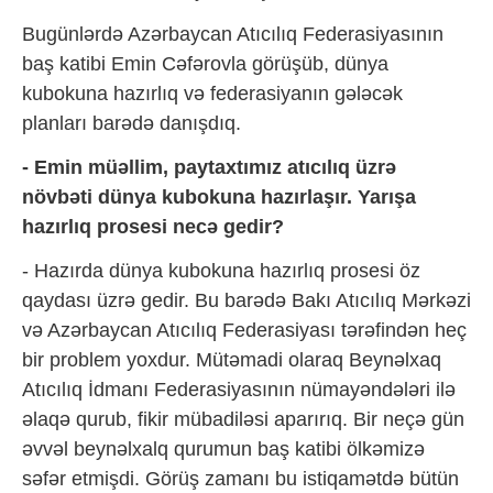
Bugünlərdə Azərbaycan Atıcılıq Federasiyasının
baş katibi Emin Cəfərovla görüşüb, dünya
kubokuna hazırlıq və federasiyanın gələcək
planları barədə danışdıq.
- Emin müəllim, paytaxtımız atıcılıq üzrə
növbəti dünya kubokuna hazırlaşır. Yarışa
hazırlıq prosesi necə gedir?
- Hazırda dünya kubokuna hazırlıq prosesi öz
qaydası üzrə gedir. Bu barədə Bakı Atıcılıq Mərkəzi
və Azərbaycan Atıcılıq Federasiyası tərəfindən heç
bir problem yoxdur. Mütəmadi olaraq Beynəlxaq
Atıcılıq İdmanı Federasiyasının nümayəndələri ilə
əlaqə qurub, fikir mübadiləsi aparırıq. Bir neçə gün
əvvəl beynəlxalq qurumun baş katibi ölkəmizə
səfər etmişdi. Görüş zamanı bu istiqamətdə bütün