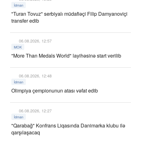
İdman
"Turan Tovuz" serbiyalı müdafiəçi Filip Damyanoviçi
transfer edib
06.08.2026, 12:57
MOK
"More Than Medals World" layihəsinə start verilib
06.08.2026, 12:48
İdman
Olimpiya çempionunun atası vəfat edib
06.08.2026, 12:27
İdman
"Qarabağ" Konfrans Liqasında Danimarka klubu ilə
qarşılaşacaq