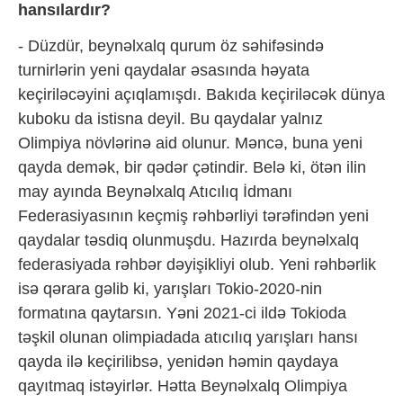
hansılardır?
- Düzdür, beynəlxalq qurum öz səhifəsində
turnirlərin yeni qaydalar əsasında həyata
keçiriləcəyini açıqlamışdı. Bakıda keçiriləcək dünya
kuboku da istisna deyil. Bu qaydalar yalnız
Olimpiya növlərinə aid olunur. Məncə, buna yeni
qayda demək, bir qədər çətindir. Belə ki, ötən ilin
may ayında Beynəlxalq Atıcılıq İdmanı
Federasiyasının keçmiş rəhbərliyi tərəfindən yeni
qaydalar təsdiq olunmuşdu. Hazırda beynəlxalq
federasiyada rəhbər dəyişikliyi olub. Yeni rəhbərlik
isə qərara gəlib ki, yarışları Tokio-2020-nin
formatına qaytarsın. Yəni 2021-ci ildə Tokioda
təşkil olunan olimpiadada atıcılıq yarışları hansı
qayda ilə keçirilibsə, yenidən həmin qaydaya
qayıtmaq istəyirlər. Hətta Beynəlxalq Olimpiya