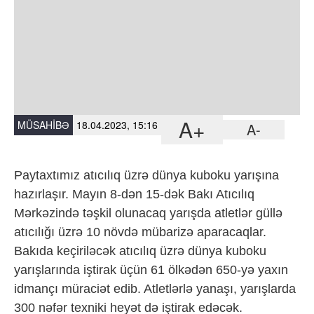
A+
MÜSAHIBƏ
18.04.2023, 15:16
A-
Paytaxtımız atıcılıq üzrə dünya kuboku yarışına
hazırlaşır. Mayın 8-dən 15-dək Bakı Atıcılıq
Mərkəzində təşkil olunacaq yarışda atletlər güllə
atıcılığı üzrə 10 növdə mübarizə aparacaqlar.
Bakıda keçiriləcək atıcılıq üzrə dünya kuboku
yarışlarında iştirak üçün 61 ölkədən 650-yə yaxın
idmançı müraciət edib. Atletlərlə yanaşı, yarışlarda
300 nəfər texniki heyət də iştirak edəcək.