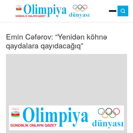
ANA SƏHIFƏ
Emin Cəfərov: “Yenidən köhnə
MOK
OLIMPIYA OYUNLARI
qaydalara qayıdacağıq”
ÇAP VERSIYASI
TV
GÜNDƏM
İDMAN
OLIMPIYA HƏRƏKATI
MƏDƏNIYYƏT
MÜSAHIBƏ
FOTO
VIDEO
DIGƏR