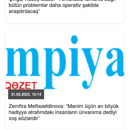
bütün problemlər daha operativ şəkildə
araşdırılacaq”
31.05.2023, 10:14
Zemfira Meftaxetdinova: “Mənim üçün ən böyük
hədiyyə ətrafımdakı insanların ünvanıma dediyi
xoş sözlərdir”