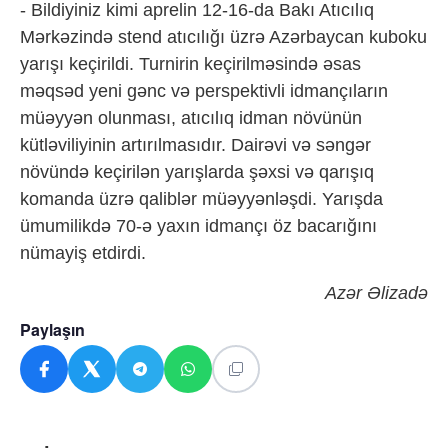
- Bildiyiniz kimi aprelin 12-16-da Bakı Atıcılıq
Mərkəzində stend atıcılığı üzrə Azərbaycan kuboku
yarışı keçirildi. Turnirin keçirilməsində əsas
məqsəd yeni gənc və perspektivli idmançıların
müəyyən olunması, atıcılıq idman növünün
kütləviliyinin artırılmasıdır. Dairəvi və səngər
növündə keçirilən yarışlarda şəxsi və qarışıq
komanda üzrə qaliblər müəyyənləşdi. Yarışda
ümumilikdə 70-ə yaxın idmançı öz bacarığını
nümayiş etdirdi.
Azər Əlizadə
Paylaşın