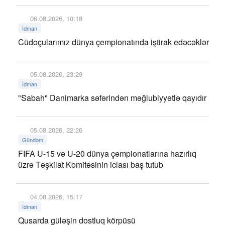
06.08.2026, 10:18
İdman
Cüdoçularımız dünya çempionatında iştirak edəcəklər
05.08.2026, 23:29
İdman
"Sabah" Danimarka səfərindən məğlubiyyətlə qayıdır
05.08.2026, 22:26
Gündəm
FIFA U-15 və U-20 dünya çempionatlarına hazırlıq
üzrə Təşkilat Komitəsinin iclası baş tutub
04.08.2026, 15:17
İdman
Qusarda güləşin dostluq körpüsü