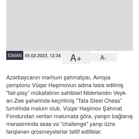
A+
İDMAN
05.02.2023, 12:34
A-
Azərbaycanın mərhum şahmatçısı, Avropa
çempionu Vüqar Həşimovun adına təsis edilmiş
"fair-play” mükafatının sahibləri Niderlandın Veyk-
an-Zee şəhərində keçirilmiş "Tata Steel Chess”
turnirində məlum olub. Vüqar Həşimov Şahmat
Fondundan verilən məlumata görə, yarışın bağlanış
mərasimində əsas və "challenge" yarışı üzrə
fərqlənən qrosmeysterlər təltif ediliblər.