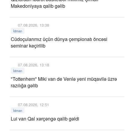
Makedoniyaya qalib gəlib
07.08.2026, 13:38
İdman
Cüdoçularımız üçün dünya çempionatı öncəsi
seminar keçirilib
07.08.2026, 13:18
İdman
"Tottenhem" Miki van de Venlə yeni müqavilə üzrə
razılığa gəlib
07.08.2026, 12:51
İdman
Lui van Qal xərçəngə qalib gəldi