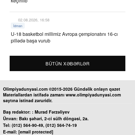
keçirilib
02.08.2026, 16:58
İdman
U-18 basketbol millimiz Avropa çempionatını 16-cı
pillədə başa vurub
BÜTÜN XƏBƏRLƏR
Olimpiyadunyasi.com ©2015-2026 Gündəlik onlayn qəzet
Materiallardan istifadə zamanı www.olimpiyadunyasi.com
saytına istinad zəruridir.
Baş redaktor: :
Murad Fərzəliyev
Ünvan:
Bakı şəhəri, 2-ci sülh döngəsi, 2a.
Tel:
(012) 564-90-49, (012) 564-74-19
E-mail:
[email protected]