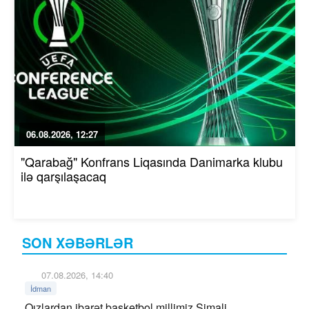
06.08.2026, 12:27
"Qarabağ" Konfrans Liqasında Danimarka klubu
ilə qarşılaşacaq
SON XƏBƏRLƏR
07.08.2026, 14:40
İdman
Qızlardan ibarət basketbol millimiz Şimali