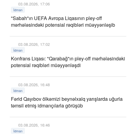
03.08.2026, 17:06
İdman
"Sabah"ın UEFA Avropa Liqasının pley-off
mərhələsindəki potensial rəqibləri müəyyənləşib
03.08.2026, 17:02
İdman
Konfrans Liqası: "Qarabağ"ın pley-off mərhələsindəki
potensial rəqibləri müəyyənləşdi
03.08.2026, 16:48
İdman
Fərid Qayıbov ölkəmizi beynəlxalq yarışlarda uğurla
təmsil etmiş idmançılarla görüşüb
03.08.2026, 16:46
İdman