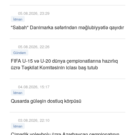
05.08.2026, 23:29
İdman
"Sabah" Danimarka səfərindən məğlubiyyətlə qayıdır
05.08.2026, 22:26
Gündəm
FIFA U-15 və U-20 dünya çempionatlarına hazırlıq
üzrə Təşkilat Komitəsinin iclası baş tutub
04.08.2026, 15:17
İdman
Qusarda güləşin dostluq körpüsü
03.08.2026, 22:10
İdman
Çimərlik voleybolu üzrə Azərbaycan çempionatının