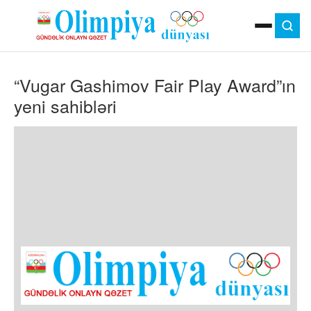
ANA SƏHIFƏ
“Vugar Gashimov Fair Play Award”ın
MOK
OLIMPIYA OYUNLARI
yeni sahibləri
ÇAP VERSIYASI
TV
GÜNDƏM
İDMAN
OLIMPIYA HƏRƏKATI
MƏDƏNIYYƏT
MÜSAHIBƏ
FOTO
VIDEO
DIGƏR