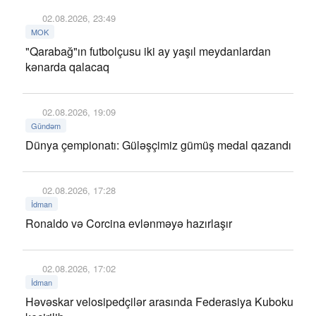
02.08.2026, 23:49
MOK
"Qarabağ"ın futbolçusu iki ay yaşıl meydanlardan
kənarda qalacaq
02.08.2026, 19:09
Gündəm
Dünya çempionatı: Güləşçimiz gümüş medal qazandı
02.08.2026, 17:28
İdman
Ronaldo və Corcina evlənməyə hazırlaşır
02.08.2026, 17:02
İdman
Həvəskar velosipedçilər arasında Federasiya Kuboku