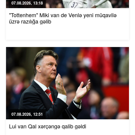
07.08.2026, 13:18
"Tottenhem" Miki van de Venlə yeni müqavilə
üzrə razılığa gəlib
07.08.2026, 12:51
Lui van Qal xərçəngə qalib gəldi