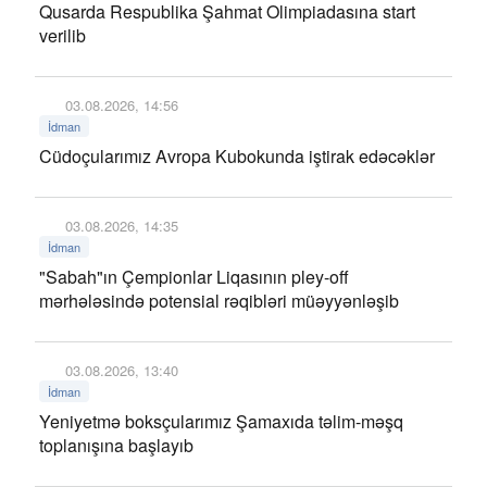
Qusarda Respublika Şahmat Olimpiadasına start
verilib
03.08.2026, 14:56
İdman
Cüdoçularımız Avropa Kubokunda iştirak edəcəklər
03.08.2026, 14:35
İdman
"Sabah"ın Çempionlar Liqasının pley-off
mərhələsində potensial rəqibləri müəyyənləşib
03.08.2026, 13:40
İdman
Yeniyetmə boksçularımız Şamaxıda təlim-məşq
toplanışına başlayıb