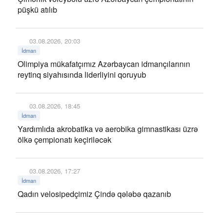
püşkü atılıb
03.08.2026, 20:03
İdman
Olimpiya mükafatçımız Azərbaycan idmançılarının
reytinq siyahısında liderliyini qoruyub
03.08.2026, 18:45
İdman
Yardımlıda akrobatika və aerobika gimnastikası üzrə
ölkə çempionatı keçiriləcək
03.08.2026, 17:27
İdman
Qadın velosipedçimiz Çində qələbə qazanıb