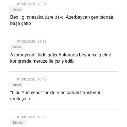
07.08.2026, 12:24
İdman
Bədii gimnastika üzrə 31-ci Azərbaycan çempionatı
başa çatıb
07.08.2026, 11:13
İdman
Azərbaycanlı tədqiqatçı Ankarada beynəlxalq elmi
konqresdə məruzə ilə çıxış edib
07.08.2026, 10:40
İdman
"Lids Yunayted" tarixinin ən bahalı transferini
reallaşdırdı
07.08.2026, 10:28
Gündəm