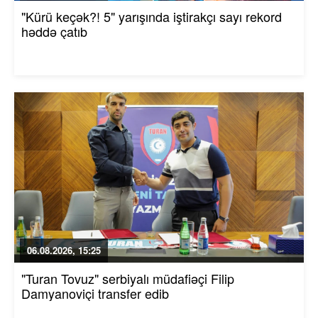
"Kürü keçək?! 5" yarışında iştirakçı sayı rekord
həddə çatıb
06.08.2026, 15:25
"Turan Tovuz" serbiyalı müdafiəçi Filip
Damyanoviçi transfer edib