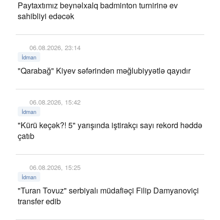
Paytaxtımız beynəlxalq badminton turnirinə ev
sahibliyi edəcək
06.08.2026, 23:14
İdman
"Qarabağ" Kiyev səfərindən məğlubiyyətlə qayıdır
06.08.2026, 15:42
İdman
"Kürü keçək?! 5" yarışında iştirakçı sayı rekord həddə
çatıb
06.08.2026, 15:25
İdman
"Turan Tovuz" serbiyalı müdafiəçi Filip Damyanoviçi
transfer edib