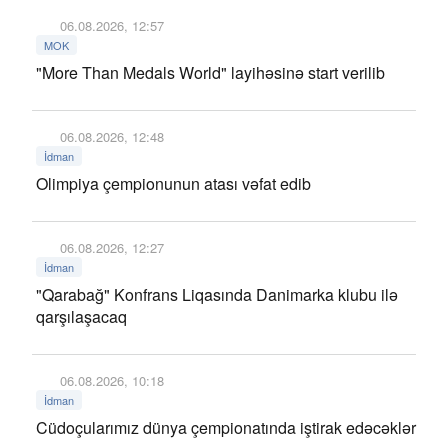
06.08.2026, 12:57
MOK
"More Than Medals World" layihəsinə start verilib
06.08.2026, 12:48
İdman
Olimpiya çempionunun atası vəfat edib
06.08.2026, 12:27
İdman
"Qarabağ" Konfrans Liqasında Danimarka klubu ilə
qarşılaşacaq
06.08.2026, 10:18
İdman
Cüdoçularımız dünya çempionatında iştirak edəcəklər