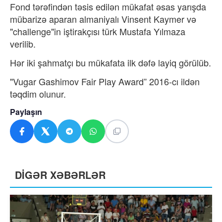
Fond tərəfindən təsis edilən mükafat əsas yarışda
mübarizə aparan almaniyalı Vinsent Kaymer və
"challenge"in iştirakçısı türk Mustafa Yılmaza
verilib.
Hər iki şahmatçı bu mükafata ilk dəfə layiq görülüb.
"Vugar Gashimov Fair Play Award” 2016-cı ildən
təqdim olunur.
Paylaşın
DİGƏR XƏBƏRLƏR