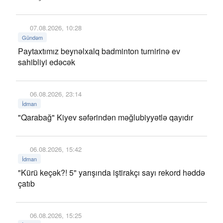
07.08.2026, 10:28
Gündəm
Paytaxtımız beynəlxalq badminton turnirinə ev
sahibliyi edəcək
06.08.2026, 23:14
İdman
"Qarabağ" Kiyev səfərindən məğlubiyyətlə qayıdır
06.08.2026, 15:42
İdman
"Kürü keçək?! 5" yarışında iştirakçı sayı rekord həddə
çatıb
06.08.2026, 15:25