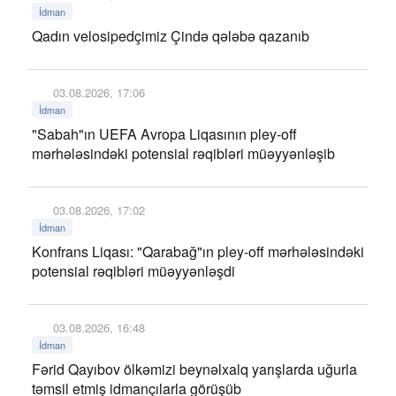
İdman
Qadın velosipedçimiz Çində qələbə qazanıb
03.08.2026, 17:06
İdman
"Sabah"ın UEFA Avropa Liqasının pley-off
mərhələsindəki potensial rəqibləri müəyyənləşib
03.08.2026, 17:02
İdman
Konfrans Liqası: "Qarabağ"ın pley-off mərhələsindəki
potensial rəqibləri müəyyənləşdi
03.08.2026, 16:48
İdman
Fərid Qayıbov ölkəmizi beynəlxalq yarışlarda uğurla
təmsil etmiş idmançılarla görüşüb