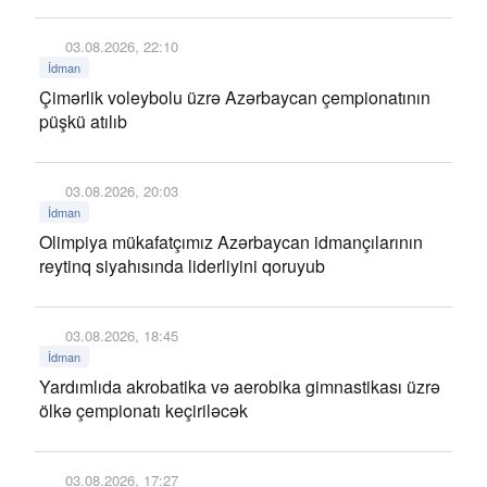
03.08.2026, 22:10
İdman
Çimərlik voleybolu üzrə Azərbaycan çempionatının
püşkü atılıb
03.08.2026, 20:03
İdman
Olimpiya mükafatçımız Azərbaycan idmançılarının
reytinq siyahısında liderliyini qoruyub
03.08.2026, 18:45
İdman
Yardımlıda akrobatika və aerobika gimnastikası üzrə
ölkə çempionatı keçiriləcək
03.08.2026, 17:27