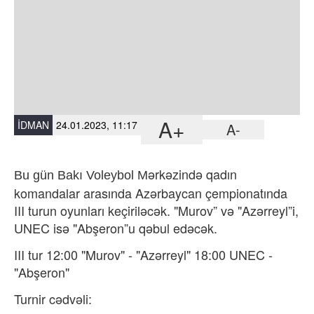
A+
İDMAN
24.01.2023, 11:17
A-
ərkəzində qad
ın
Bu gün Bakı Voleybol M
komandalar arasında Az
ərbaycan çempionat
ında
III turun oyunları keçiril
əcək. "Murov” və "Azərreyl”i,
UNEC isə "Abşeron”u qəbul edəcək.
III tur 12:00 "Murov" - "Azərreyl" 18:00 UNEC -
"Abşeron"
Turnir cədvəli: