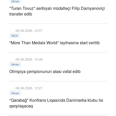
İdman
"Turan Tovuz" serbiyalı müdafiəçi Filip Damyanoviçi
transfer edib
06.08.2026, 12:57
MOK
"More Than Medals World" layihəsinə start verilib
06.08.2026, 12:48
İdman
Olimpiya çempionunun atası vəfat edib
06.08.2026, 12:27
İdman
"Qarabağ" Konfrans Liqasında Danimarka klubu ilə
qarşılaşacaq