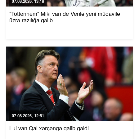
07.08.2026, 13:18
"Tottenhem" Miki van de Venlə yeni müqavilə
üzrə razılığa gəlib
07.08.2026, 12:51
Lui van Qal xərçəngə qalib gəldi