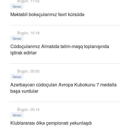
Bugün, 11:02
İdman
Məktəbli boksçularımız fəxri kürsüdə
Bugün, 10:18
İdman
Cüdoçularımız Almatıda təlim-məşq toplanışında
iştirak edirlər
Bugün, 00:55
İdman
Azərbaycan cüdoçuları Avropa Kubokunu 7 medalla
başa vurdular
Bugün, 00:14
İdman
Klublararası ölkə çempionatı yekunlaşdı