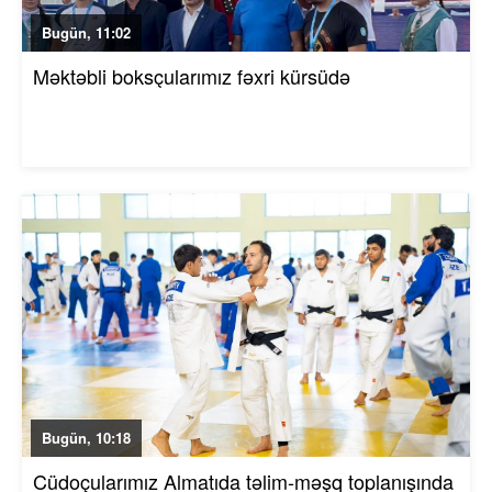
Bugün, 11:02
Məktəbli boksçularımız fəxri kürsüdə
Bugün, 10:18
Cüdoçularımız Almatıda təlim-məşq toplanışında