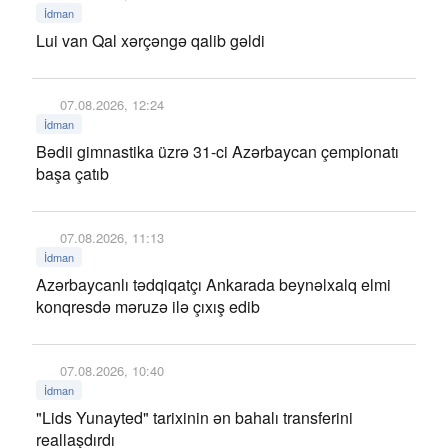
İdman
Lui van Qal xərçəngə qalib gəldi
07.08.2026, 12:24
İdman
Bədii gimnastika üzrə 31-ci Azərbaycan çempionatı
başa çatıb
07.08.2026, 11:13
İdman
Azərbaycanlı tədqiqatçı Ankarada beynəlxalq elmi
konqresdə məruzə ilə çıxış edib
07.08.2026, 10:40
İdman
"Lids Yunayted" tarixinin ən bahalı transferini
reallaşdırdı