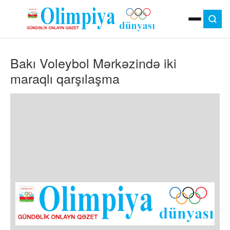
ANA SƏHIFƏ
Bakı Voleybol Mərkəzində iki
MOK
OLIMPIYA OYUNLARI
maraqlı qarşılaşma
ÇAP VERSIYASI
TV
GÜNDƏM
İDMAN
OLIMPIYA HƏRƏKATI
MƏDƏNIYYƏT
MÜSAHIBƏ
FOTO
VIDEO
DIGƏR