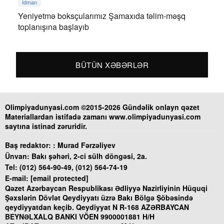
İdman
Yeniyetmə boksçularımız Şamaxıda təlim-məşq
toplanışına başlayıb
BÜTÜN XƏBƏRLƏR
Olimpiyadunyasi.com ©2015-2026 Gündəlik onlayn qəzet
Materiallardan istifadə zamanı www.olimpiyadunyasi.com
saytına istinad zəruridir.
Baş redaktor: :
Murad Fərzəliyev
Ünvan:
Bakı şəhəri, 2-ci sülh döngəsi, 2a.
Tel:
(012) 564-90-49, (012) 564-74-19
E-mail:
[email protected]
Qəzet Azərbaycan Respublikası Ədliyyə Nazirliyinin Hüquqi
Şəxslərin Dövlət Qeydiyyatı üzrə Bakı Bölgə Şöbəsində
qeydiyyatdan keçib. Qeydiyyat N R-168 AZƏRBAYCAN
BEYNƏLXALQ BANKI VÖEN 9900001881 H/H