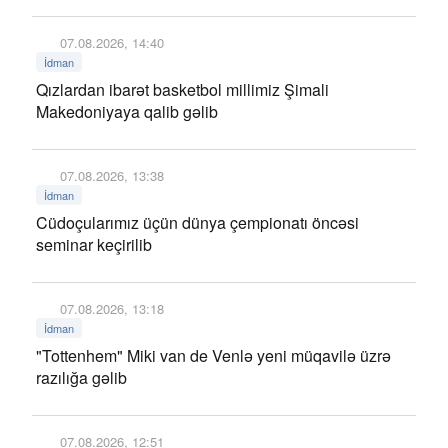
07.08.2026, 14:40
İdman
Qızlardan ibarət basketbol millimiz Şimali
Makedoniyaya qalib gəlib
07.08.2026, 13:38
İdman
Cüdoçularımız üçün dünya çempionatı öncəsi
seminar keçirilib
07.08.2026, 13:18
İdman
"Tottenhem" Miki van de Venlə yeni müqavilə üzrə
razılığa gəlib
07.08.2026, 12:51