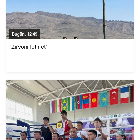
Bugün, 12:49
"Zirvəni fəth et"