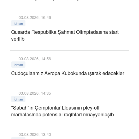
03.08.2026, 16:46
İdman
Qusarda Respublika Şahmat Olimpiadasına start
verilib
03.08.2026, 14:56
İdman
Cüdoçularımız Avropa Kubokunda iştirak edəcəklər
03.08.2026, 14:35
İdman
"Sabah"ın Çempionlar Liqasının pley-off
mərhələsində potensial rəqibləri müəyyənləşib
03.08.2026, 13:40