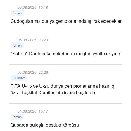
06.08.2026, 10:18
İdman
Cüdoçularımız dünya çempionatında iştirak edəcəklər
05.08.2026, 23:29
İdman
"Sabah" Danimarka səfərindən məğlubiyyətlə qayıdır
05.08.2026, 22:26
Gündəm
FIFA U-15 və U-20 dünya çempionatlarına hazırlıq
üzrə Təşkilat Komitəsinin iclası baş tutub
04.08.2026, 15:17
İdman
Qusarda güləşin dostluq körpüsü