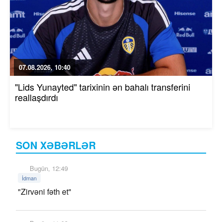
07.08.2026, 10:40
"Lids Yunayted" tarixinin ən bahalı transferini
reallaşdırdı
SON XƏBƏRLƏR
Bugün, 12:49
İdman
"Zirvəni fəth et"