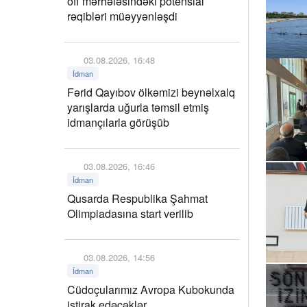
off mərhələsindəki potensial
rəqibləri müəyyənləşdi
03.08.2026, 16:48
İdman
Fərid Qayıbov ölkəmizi beynəlxalq
yarışlarda uğurla təmsil etmiş
idmançılarla görüşüb
03.08.2026, 16:46
İdman
Qusarda Respublika Şahmat
Olimpiadasına start verilib
03.08.2026, 14:56
İdman
Cüdoçularımız Avropa Kubokunda
iştirak edəcəklər