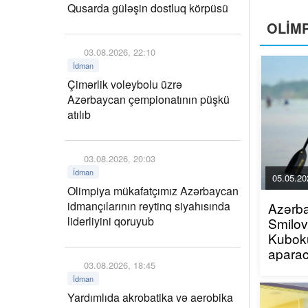
Qusarda güləşin dostluq körpüsü
OLIMP
03.08.2026, 22:10
İdman
Çimərlik voleybolu üzrə
Azərbaycan çempionatının püşkü
atılıb
03.08.2026, 20:03
İdman
05.05.20
Olimpiya mükafatçımız Azərbaycan
idmançılarının reytinq siyahısında
Azərba
liderliyini qoruyub
Smilo
Kubok
apara
03.08.2026, 18:45
İdman
Yardımlıda akrobatika və aerobika