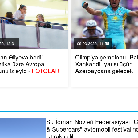
26, 12:31
09.03.2026, 11:55
an Əliyeva bədii
Olimpiya çempionu "Bak
tika üzrə Avropa
Xankəndi" yarışı üçün
kubokunu izləyib -
FOTOLAR
Azərbaycana gələcək
Su İdman Növləri Federasiyası “C
& Supercars” avtomobil festivalın
iştirak edib