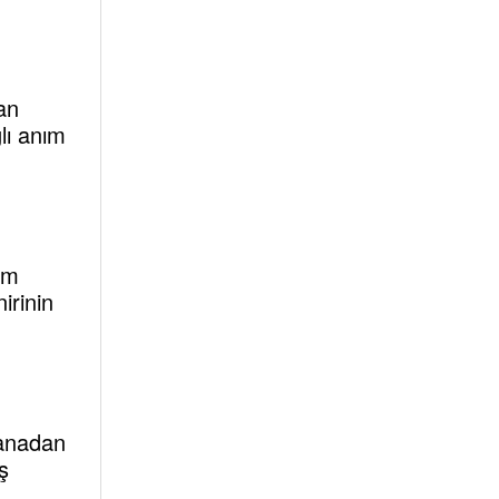
an
lı anım
um
irinin
 anadan
ş