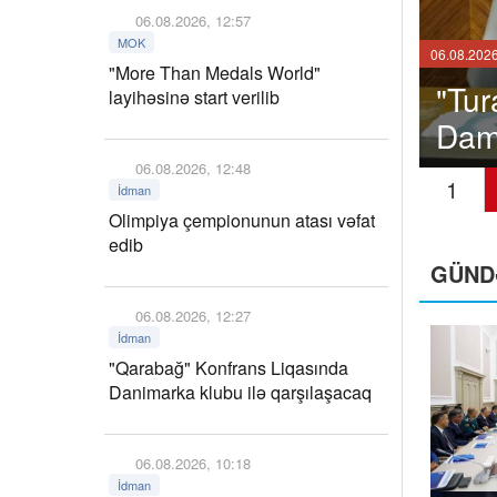
06.08.2026, 12:57
MOK
06.08.2026
"More Than Medals World"
rbiyalı müdafiəçi Filip
"Mor
layihəsinə start verilib
nsfer edib
veril
06.08.2026, 12:48
1
İdman
Olimpiya çempionunun atası vəfat
edib
GÜND
06.08.2026, 12:27
İdman
"Qarabağ" Konfrans Liqasında
Danimarka klubu ilə qarşılaşacaq
06.08.2026, 10:18
İdman