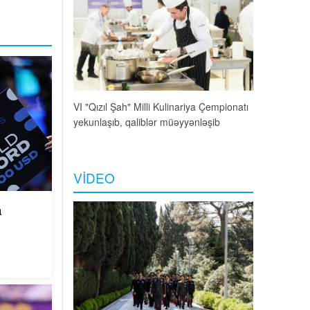
riya Çempionatı
"Ölümün verdiyi həyat" bədii filminin qala
yənləşib
gecəsi keçirilib -
FOTOLAR
VIDEO
a