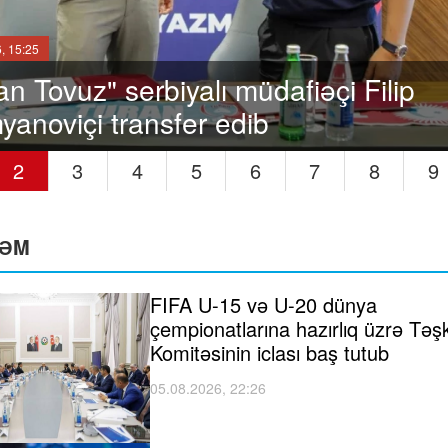
, 12:57
e Than Medals World" layihəsinə st
ib
2
3
4
5
6
7
8
9
ƏM
FIFA U-15 və U-20 dünya
çempionatlarına hazırlıq üzrə Təşk
Komitəsinin iclası baş tutub
05.08.2026, 22:26