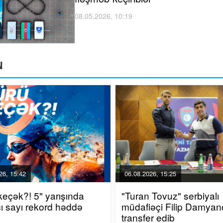
08.05.2026, 10:19
N
26, 15:42
06.08.2026, 15:25
keçək?! 5" yarışında
"Turan Tovuz" serbiyalı
kçı sayı rekord həddə
müdafiəçi Filip Damyano
transfer edib