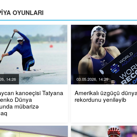
IYA OYUNLARI
Polad Bülbüloğlu: Heydər Əliyev həmişə
VI "Qızıl Şah" Milli Kulina
Azərbaycanın gənc mədəniyyət
yekunlaşıb, qaliblər müəy
xadimlərini dəstəkləyirdi
26, 14:26
03.05.2026, 14:29
ycan kanoeçisi Tatyana
Amerikalı üzgüçü düny
venko Dünya
rekordunu yeniləyib
unda mübarizə
caq