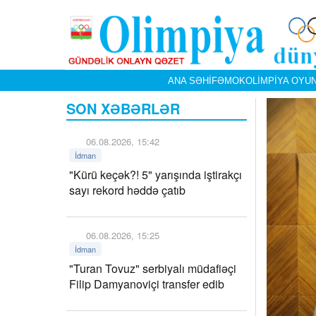
ANA SƏHIFƏ
MOK
OLIMPIYA OYUN
SON XƏBƏRLƏR
06.08.2026, 15:42
İdman
"Kürü keçək?! 5" yarışında iştirakçı
sayı rekord həddə çatıb
06.08.2026, 15:25
İdman
"Turan Tovuz" serbiyalı müdafiəçi
Filip Damyanoviçi transfer edib