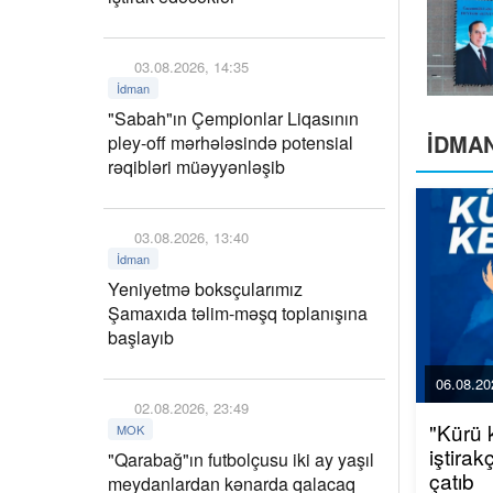
03.08.2026, 14:35
İdman
"Sabah"ın Çempionlar Liqasının
İDMA
pley-off mərhələsində potensial
rəqibləri müəyyənləşib
03.08.2026, 13:40
İdman
Yeniyetmə boksçularımız
Şamaxıda təlim-məşq toplanışına
başlayıb
06.08.20
02.08.2026, 23:49
"Kürü 
MOK
iştira
"Qarabağ"ın futbolçusu iki ay yaşıl
çatıb
meydanlardan kənarda qalacaq