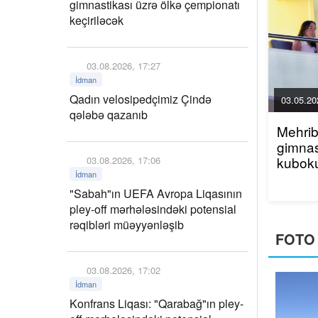
gimnastikası üzrə ölkə çempionatı
keçiriləcək
03.08.2026, 17:27
İdman
Qadın velosipedçimiz Çində
03.05.20
qələbə qazanıb
Mehrib
gimnas
03.08.2026, 17:06
İdman
"Sabah"ın UEFA Avropa Liqasının
pley-off mərhələsindəki potensial
rəqibləri müəyyənləşib
FOTO
03.08.2026, 17:02
İdman
Konfrans Liqası: "Qarabağ"ın pley-