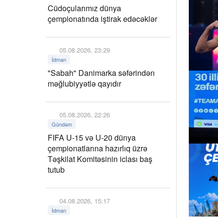
Cüdoçularımız dünya
çempionatında iştirak edəcəklər
05.08.2026, 23:29
İdman
"Sabah" Danimarka səfərindən
məğlubiyyətlə qayıdır
05.08.2026, 22:26
Gündəm
FIFA U-15 və U-20 dünya
çempionatlarına hazırlıq üzrə
Təşkilat Komitəsinin iclası baş
tutub
04.08.2026, 15:17
İdman