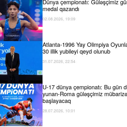
Dünya çempionatı: Güləşçimiz g
medal qazandı
02.08.2026, 19:09
Atlanta-1996 Yay Olimpiya Oyunla
30 illik yubileyi qeyd olunub
31.07.2026, 22:54
U-17 dünya çempionatı: Bu gün 
yunan-Roma güləşçimiz mübariz
başlayacaq
28.07.2026, 10:01