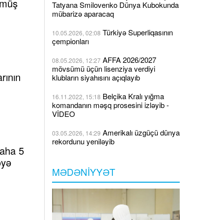
ümüş
Tatyana Smilovenko Dünya Kubokunda
mübarizə aparacaq
Türkiyə Superliqasının
10.05.2026, 02:08
çempionları
AFFA 2026/2027
08.05.2026, 12:27
mövsümü üçün lisenziya verdiyi
rının
klubların siyahısını açıqlayıb
Belçika Kralı yığma
16.11.2022, 15:18
komandanın məşq prosesini izləyib -
VİDEO
Amerikalı üzgüçü dünya
03.05.2026, 14:29
rekordunu yeniləyib
daha 5
əyə
MƏDƏNIYYƏT