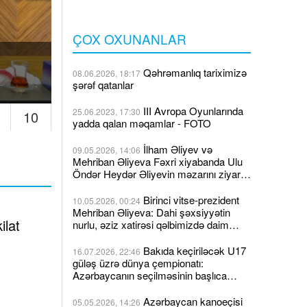
görüb
06.08.2026, 12:27
ÇOX OXUNANLAR
art
"Qarabağ" Konfrans Liqası
Qəhrəmanlıq tariximizə
08.06.2026, 18:17
klubu ilə qarşılaşacaq
şərəf qatanlar
III Avropa Oyunlarında
25.06.2023, 17:30
10
yadda qalan məqamlar - FOTO
İlham Əliyev və
09.05.2026, 14:06
Mehriban Əliyeva Fəxri xiyabanda Ulu
Öndər Heydər Əliyevin məzarını ziyarət
ediblər
Birinci vitse-prezident
10.05.2026, 00:24
Mehriban Əliyeva: Dahi şəxsiyyətin
ilat
nurlu, əziz xatirəsi qəlbimizdə daim
yaşayacaqdır
Bakıda keçiriləcək U17
16.07.2026, 22:46
güləş üzrə dünya çempionatı:
Azərbaycanın seçilməsinin başlıca
səbəbləri
Azərbaycan kanoeçisi
05.05.2026, 14:26