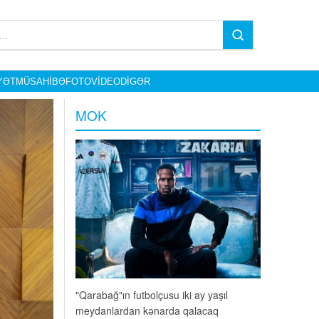
YƏT
MÜSAHIBƏ
FOTO
VIDEO
DIGƏR
MOK
 ay yaşıl
Atlanta-1996 Yay Olimpiya Oyunlarının
alacaq
30 illiyinə həsr olunmuş kitab işıq üzü