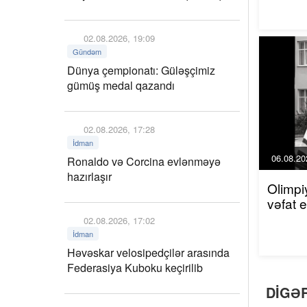
02.08.2026, 19:09
Gündəm
Dünya çempionatı: Güləşçimiz
gümüş medal qazandı
02.08.2026, 17:28
İdman
06.08.20
Ronaldo və Corcina evlənməyə
hazırlaşır
Olimpi
vəfat 
02.08.2026, 17:02
İdman
Həvəskar velosipedçilər arasında
Federasiya Kuboku keçirilib
DIGƏ