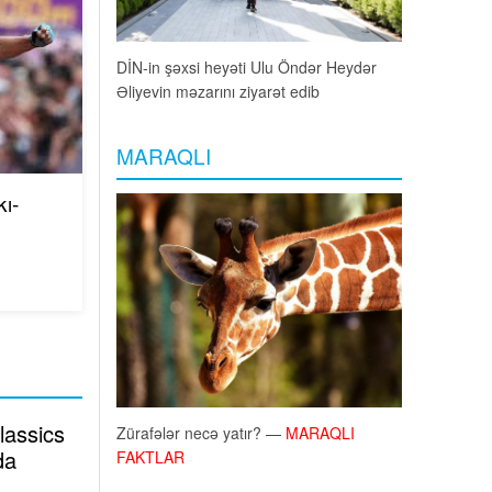
DİN-in şəxsi heyəti Ulu Öndər Heydər
Əliyevin məzarını ziyarət edib
MARAQLI
ı-
lassics
İnsan gecə yatmasa nə olar? - Maraqlı
da
fakt
FAKTLAR