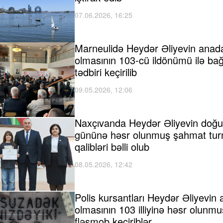
07.06.2026, 16:25
Marneulidə Heydər Əliyevin anad
olmasının 103-cü ildönümü ilə bağ
tədbiri keçirilib
09.05.2026, 12:06
Naxçıvanda Heydər Əliyevin doğ
gününə həsr olunmuş şahmat turn
qalibləri bəlli olub
08.05.2026, 12:42
Polis kursantları Heydər Əliyevin
olmasının 103 illiyinə həsr olunmu
fləşmob keçiriblər