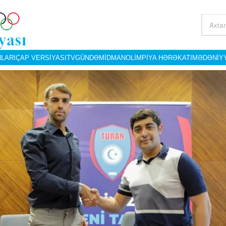
LARI
ÇAP VERSIYASI
TV
GÜNDƏM
İDMAN
OLIMPIYA HƏRƏKATI
MƏDƏNIY
"More Than Medals World" layihəsinə
"Qarabağ"ın futbolçusu iki
start verilib
meydanlardan kənarda q