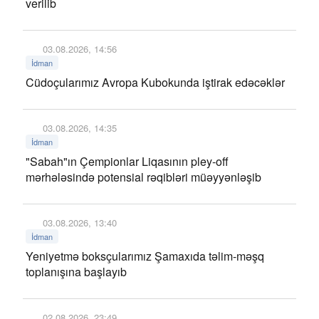
verilib
03.08.2026, 14:56
İdman
Cüdoçularımız Avropa Kubokunda iştirak edəcəklər
03.08.2026, 14:35
İdman
"Sabah"ın Çempionlar Liqasının pley-off
mərhələsində potensial rəqibləri müəyyənləşib
03.08.2026, 13:40
İdman
Yeniyetmə boksçularımız Şamaxıda təlim-məşq
toplanışına başlayıb
02.08.2026, 23:49