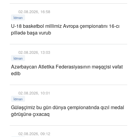
02.08.2026, 16:58
İdman
U-18 basketbol millimiz Avropa çempionatını 16-cı
pillədə başa vurub
02.08.2026, 13:03
İdman
Azərbaycan Atletika Federasiyasının məşqçisi vəfat
edib
02.08.2026, 10:01
İdman
Güləşçimiz bu gün dünya çempionatında qızıl medal
görüşünə çıxacaq
02.08.2026, 09:12