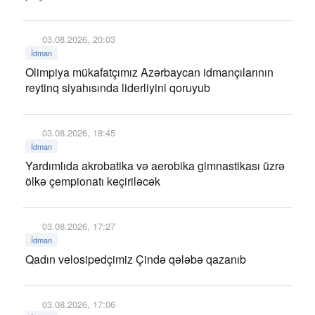
03.08.2026, 20:03
İdman
Olimpiya mükafatçımız Azərbaycan idmançılarının
reytinq siyahısında liderliyini qoruyub
03.08.2026, 18:45
İdman
Yardımlıda akrobatika və aerobika gimnastikası üzrə
ölkə çempionatı keçiriləcək
03.08.2026, 17:27
İdman
Qadın velosipedçimiz Çində qələbə qazanıb
03.08.2026, 17:06