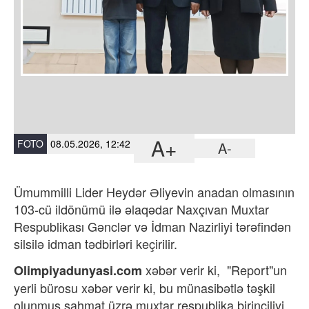
A+
FOTO
08.05.2026, 12:42
A-
Ümummilli Lider Heydər Əliyevin anadan olmasının
103-cü ildönümü ilə əlaqədar Naxçıvan Muxtar
Respublikası Gənclər və İdman Nazirliyi tərəfindən
silsilə idman tədbirləri keçirilir.
xəbər verir ki,
"Report"un
Olimpiyadunyasi.com
yerli bürosu xəbər verir ki, bu münasibətlə təşkil
olunmuş şahmat üzrə muxtar respublika birinciliyi