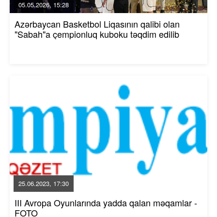
05.05.2026, 15:28
Azərbaycan Basketbol Liqasının qalibi olan
"Sabah"a çempionluq kuboku təqdim edilib
25.06.2023, 17:30
III Avropa Oyunlarında yadda qalan məqamlar -
FOTO