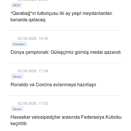
MOK
"Qarabağ"ın futbolçusu iki ay yaşıl meydanlardan
kənarda qalacaq
02.08.2026, 19:09
Gündəm
Dünya çempionatı: Güləşçimiz gümüş medal qazandı
02.08.2026, 17:28
İdman
Ronaldo və Corcina evlənməyə hazırlaşır
02.08.2026, 17:02
İdman
Həvəskar velosipedçilər arasında Federasiya Kuboku
keçirilib