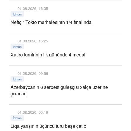
01.08.2026, 16:35
İdman
Neftçi" Tokio mərhələsinin 1/4 finalında
01.08.2026, 15:25
İdman
Xatirə turnirinin ilk günündə 4 medal
01.08.2026, 09:56
İdman
Azərbaycanın 6 sərbəst güləşçisi xalça üzərinə
çıxacaq
01.08.2026, 00:19
İdman
Liqa yarışının üçüncü turu başa çatıb