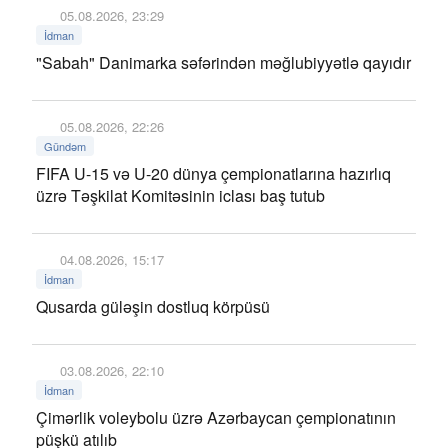
05.08.2026, 23:29
İdman
"Sabah" Danimarka səfərindən məğlubiyyətlə qayıdır
05.08.2026, 22:26
Gündəm
FIFA U-15 və U-20 dünya çempionatlarına hazırlıq
üzrə Təşkilat Komitəsinin iclası baş tutub
04.08.2026, 15:17
İdman
Qusarda güləşin dostluq körpüsü
03.08.2026, 22:10
İdman
Çimərlik voleybolu üzrə Azərbaycan çempionatının
püşkü atılıb