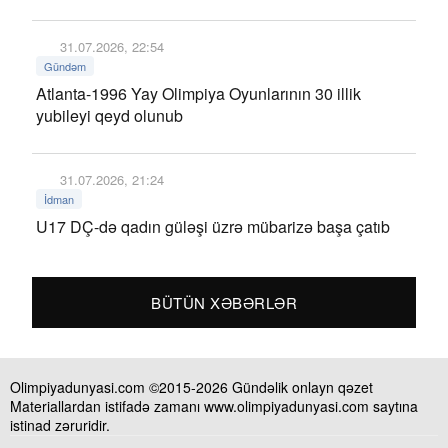
31.07.2026, 22:54
Gündəm
Atlanta-1996 Yay Olimpiya Oyunlarının 30 illik
yubileyi qeyd olunub
31.07.2026, 21:24
İdman
U17 DÇ-də qadın güləşi üzrə mübarizə başa çatıb
BÜTÜN XƏBƏRLƏR
Olimpiyadunyasi.com ©2015-2026 Gündəlik onlayn qəzet
Materiallardan istifadə zamanı www.olimpiyadunyasi.com saytına
istinad zəruridir.