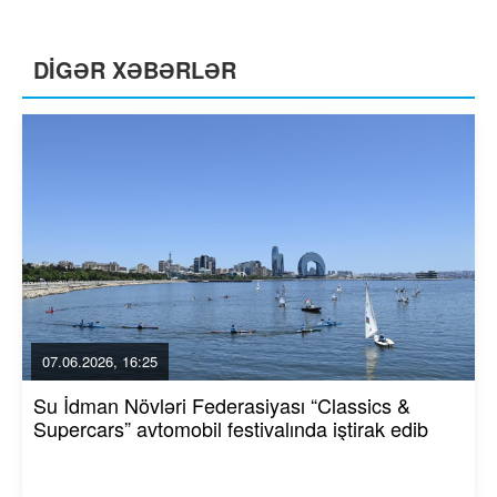
DİGƏR XƏBƏRLƏR
07.06.2026, 16:25
Su İdman Növləri Federasiyası “Classics &
Supercars” avtomobil festivalında iştirak edib