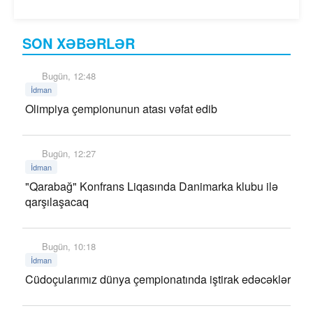
SON XƏBƏRLƏR
Bugün, 12:48
İdman
Olimpiya çempionunun atası vəfat edib
Bugün, 12:27
İdman
"Qarabağ" Konfrans Liqasında Danimarka klubu ilə
qarşılaşacaq
Bugün, 10:18
İdman
Cüdoçularımız dünya çempionatında iştirak edəcəklər