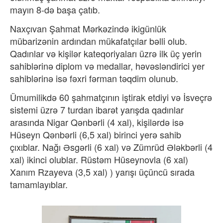
mayın 8-də başa çatıb.
Naxçıvan Şahmat Mərkəzində ikigünlük
mübarizənin ardından mükafatçılar bəlli olub.
Qadınlar və kişilər kateqoriyaları üzrə ilk üç yerin
sahiblərinə diplom və medallar, həvəsləndirici yer
sahiblərinə isə fəxri fərman təqdim olunub.
Ümumilikdə 60 şahmatçının iştirak etdiyi və İsveçrə
sistemi üzrə 7 turdan ibarət yarışda qadınlar
arasında Nigar Qənbərli (4 xal), kişilərdə isə
Hüseyn Qənbərli (6,5 xal) birinci yerə sahib
çıxıblar. Nağı Əsgərli (6 xal) və Zümrüd Ələkbərli (4
xal) ikinci olublar. Rüstəm Hüseynovla (6 xal)
Xanım Rzayeva (3,5 xal) ) yarışı üçüncü sırada
tamamlayıblar.