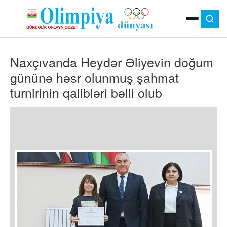
ANA SƏHIFƏ
Naxçıvanda Heydər Əliyevin doğum
MOK
OLIMPIYA OYUNLARI
gününə həsr olunmuş şahmat
ÇAP VERSIYASI
turnirinin qalibləri bəlli olub
TV
GÜNDƏM
İDMAN
OLIMPIYA HƏRƏKATI
MƏDƏNIYYƏT
MÜSAHIBƏ
FOTO
VIDEO
DIGƏR