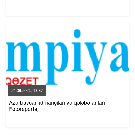
24.06.2023, 13:37
Azərbaycan idmançıları və qələbə anları -
Fotoreportaj