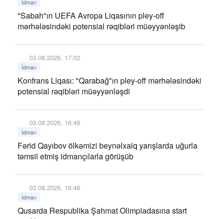
İdman
"Sabah"ın UEFA Avropa Liqasının pley-off
mərhələsindəki potensial rəqibləri müəyyənləşib
03.08.2026, 17:02
İdman
Konfrans Liqası: "Qarabağ"ın pley-off mərhələsindəki
potensial rəqibləri müəyyənləşdi
03.08.2026, 16:48
İdman
Fərid Qayıbov ölkəmizi beynəlxalq yarışlarda uğurla
təmsil etmiş idmançılarla görüşüb
03.08.2026, 16:46
İdman
Qusarda Respublika Şahmat Olimpiadasına start