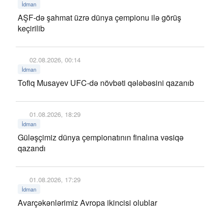
İdman
AŞF-də şahmat üzrə dünya çempionu ilə görüş
keçirilib
02.08.2026, 00:14
İdman
Tofiq Musayev UFC-də növbəti qələbəsini qazanıb
01.08.2026, 18:29
İdman
Güləşçimiz dünya çempionatının finalına vəsiqə
qazandı
01.08.2026, 17:29
İdman
Avarçəkənlərimiz Avropa ikincisi olublar