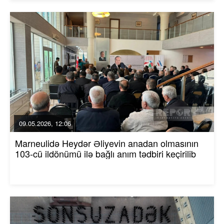
09.05.2026, 12:06
Marneulidə Heydər Əliyevin anadan olmasının
103-cü ildönümü ilə bağlı anım tədbiri keçirilib