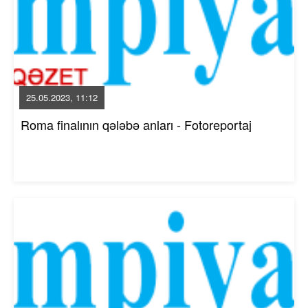
25.05.2023, 11:12
Roma finalının qələbə anları - Fotoreportaj