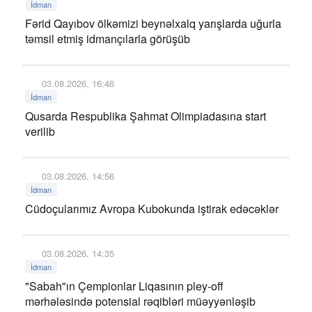
İdman
Fərid Qayıbov ölkəmizi beynəlxalq yarışlarda uğurla
təmsil etmiş idmançılarla görüşüb
03.08.2026, 16:46
İdman
Qusarda Respublika Şahmat Olimpiadasına start
verilib
03.08.2026, 14:56
İdman
Cüdoçularımız Avropa Kubokunda iştirak edəcəklər
03.08.2026, 14:35
İdman
"Sabah"ın Çempionlar Liqasının pley-off
mərhələsində potensial rəqibləri müəyyənləşib