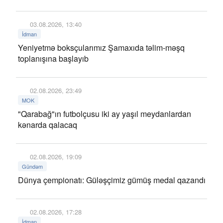
03.08.2026, 13:40
İdman
Yeniyetmə boksçularımız Şamaxıda təlim-məşq
toplanışına başlayıb
02.08.2026, 23:49
MOK
"Qarabağ"ın futbolçusu iki ay yaşıl meydanlardan
kənarda qalacaq
02.08.2026, 19:09
Gündəm
Dünya çempionatı: Güləşçimiz gümüş medal qazandı
02.08.2026, 17:28
İdman