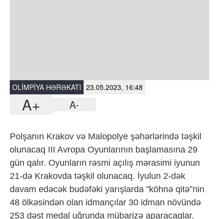
OLIMPIYA HƏRƏKATI
23.05.2023, 16:48
A+
A-
Polşanın Krakov və Malopolye şəhərlərində təşkil
olunacaq III Avropa Oyunlarının başlamasına 29
gün qalır. Oyunların rəsmi açılış mərasimi iyunun
21-də Krakovda təşkil olunacaq. İyulun 2-dək
davam edəcək budəfəki yarışlarda "köhnə qitə”nin
48 ölkəsindən olan idmançılar 30 idman növündə
253 dəst medal uğrunda mübarizə aparacaqlar.