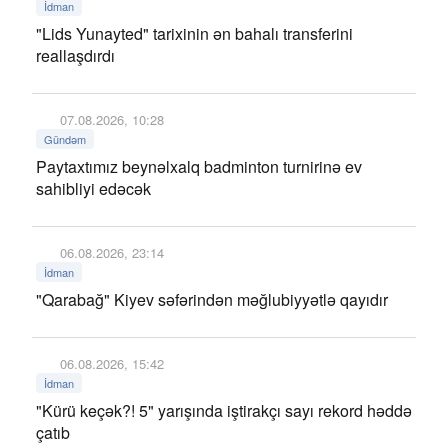
İdman
"Lids Yunayted" tarixinin ən bahalı transferini
reallaşdırdı
07.08.2026, 10:28
Gündəm
Paytaxtımız beynəlxalq badminton turnirinə ev
sahibliyi edəcək
06.08.2026, 23:14
İdman
"Qarabağ" Kiyev səfərindən məğlubiyyətlə qayıdır
06.08.2026, 15:42
İdman
"Kürü keçək?! 5" yarışında iştirakçı sayı rekord həddə
çatıb