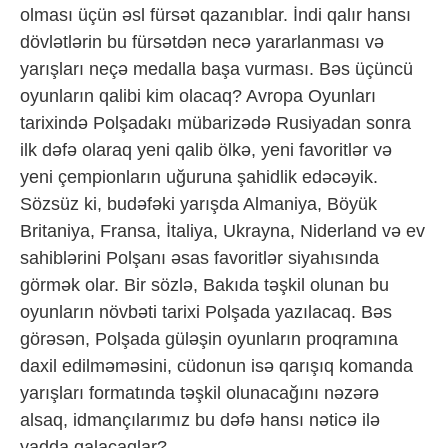
olması üçün əsl fürsət qazanıblar. İndi qalır hansı
dövlətlərin bu fürsətdən necə yararlanması və
yarışları neçə medalla başa vurması. Bəs üçüncü
oyunların qalibi kim olacaq? Avropa Oyunları
tarixində Polşadakı mübarizədə Rusiyadan sonra
ilk dəfə olaraq yeni qalib ölkə, yeni favoritlər və
yeni çempionların uğuruna şahidlik edəcəyik.
Sözsüz ki, budəfəki yarışda Almaniya, Böyük
Britaniya, Fransa, İtaliya, Ukrayna, Niderland və ev
sahiblərini Polşanı əsas favoritlər siyahısında
görmək olar. Bir sözlə, Bakıda təşkil olunan bu
oyunların növbəti tarixi Polşada yazılacaq. Bəs
görəsən, Polşada güləşin oyunların proqramına
daxil edilməməsini, cüdonun isə qarışıq komanda
yarışları formatında təşkil olunacağını nəzərə
alsaq, idmançılarımız bu dəfə hansı nəticə ilə
yadda qalacaqlar?