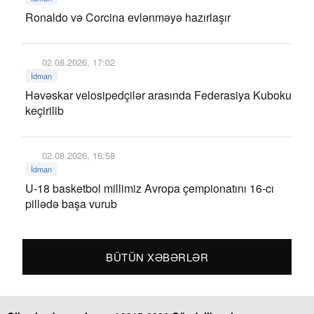
Ronaldo və Corcina evlənməyə hazırlaşır
02.08.2026, 17:02
İdman
Həvəskar velosipedçilər arasında Federasiya Kuboku
keçirilib
02.08.2026, 16:58
İdman
U-18 basketbol millimiz Avropa çempionatını 16-cı
pillədə başa vurub
BÜTÜN XƏBƏRLƏR