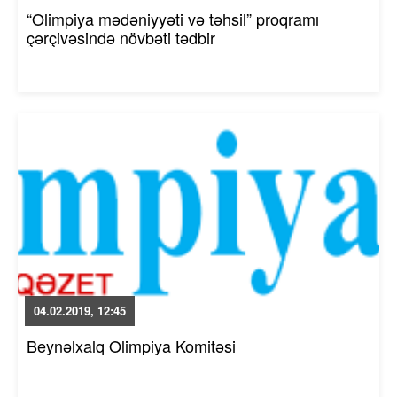
“Olimpiya mədəniyyəti və təhsil” proqramı
çərçivəsində növbəti tədbir
04.02.2019, 12:45
Beynəlxalq Olimpiya Komitəsi