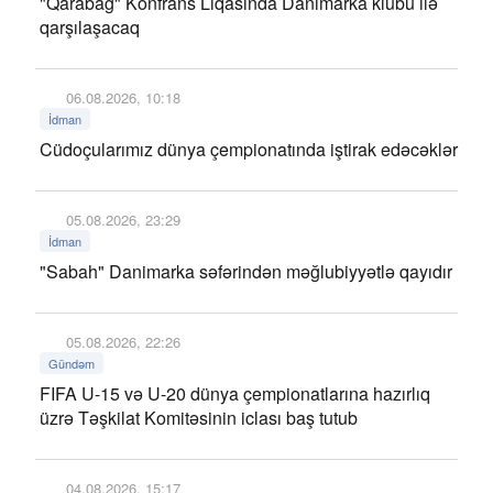
"Qarabağ" Konfrans Liqasında Danimarka klubu ilə
qarşılaşacaq
06.08.2026, 10:18
İdman
Cüdoçularımız dünya çempionatında iştirak edəcəklər
05.08.2026, 23:29
İdman
"Sabah" Danimarka səfərindən məğlubiyyətlə qayıdır
05.08.2026, 22:26
Gündəm
FIFA U-15 və U-20 dünya çempionatlarına hazırlıq
üzrə Təşkilat Komitəsinin iclası baş tutub
04.08.2026, 15:17