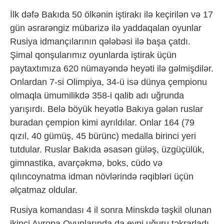
İlk dəfə Bakıda 50 ölkənin iştirakı ilə keçirilən və 17
gün əsrarəngiz mübarizə ilə yaddaqalan oyunlar
Rusiya idmançılarının qələbəsi ilə başa çatdı.
Şimal qonşularımız oyunlarda iştirak üçün
paytaxtımıza 620 nümayəndə heyəti ilə gəlmişdilər.
Onlardan 7-si Olimpiya, 34-ü isə dünya çempionu
olmaqla ümumilikdə 358-i qalib adı uğrunda
yarışırdı. Belə böyük heyətlə Bakıya gələn ruslar
buradan çempion kimi ayrıldılar. Onlar 164 (79
qızıl, 40 gümüş, 45 bürünc) medalla birinci yeri
tutdular. Ruslar Bakıda əsasən güləş, üzgüçülük,
gimnastika, avarçəkmə, boks, cüdo və
qılıncoynatma idman növlərində rəqibləri üçün
əlçatmaz oldular.
Rusiya komandası 4 il sonra Minskdə təşkil olunan
ikinci Avropa Oyunlarında da eyni uğuru təkrarladı.