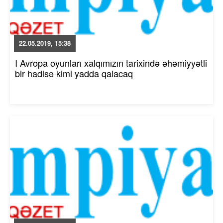
22.05.2019, 15:38
I Avropa oyunları xalqımızın tarixində əhəmiyyətli
bir hadisə kimi yadda qalacaq