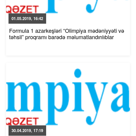
01.05.2019, 16:42
Formula 1 azarkeşləri “Olimpiya mədəniyyəti və
təhsil” proqramı barədə məlumatlandırılıblar
30.04.2019, 17:19