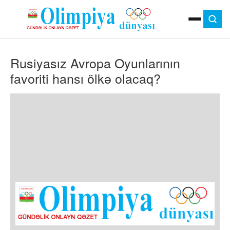
ANA SƏHIFƏ
Rusiyasız Avropa Oyunlarının
MOK
OLIMPIYA OYUNLARI
favoriti hansı ölkə olacaq?
ÇAP VERSIYASI
TV
GÜNDƏM
İDMAN
OLIMPIYA HƏRƏKATI
MƏDƏNIYYƏT
MÜSAHIBƏ
FOTO
VIDEO
DIGƏR