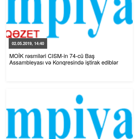
02.05.2019, 14:40
MOİK rəsmiləri CISM-in 74-cü Baş
Assambleyası və Konqresində iştirak ediblər