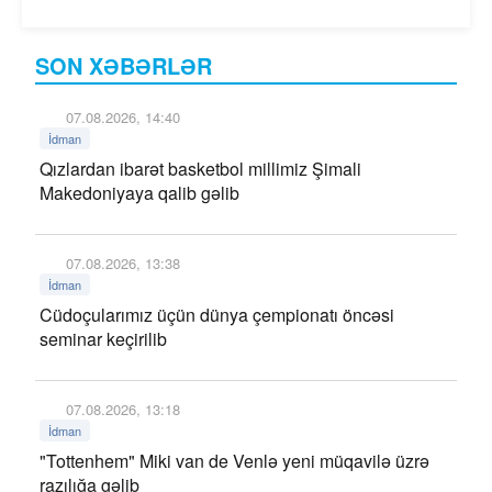
SON XƏBƏRLƏR
07.08.2026, 14:40
İdman
Qızlardan ibarət basketbol millimiz Şimali
Makedoniyaya qalib gəlib
07.08.2026, 13:38
İdman
Cüdoçularımız üçün dünya çempionatı öncəsi
seminar keçirilib
07.08.2026, 13:18
İdman
"Tottenhem" Miki van de Venlə yeni müqavilə üzrə
razılığa gəlib