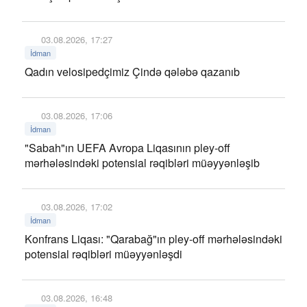
03.08.2026, 17:27
İdman
Qadın velosipedçimiz Çində qələbə qazanıb
03.08.2026, 17:06
İdman
"Sabah"ın UEFA Avropa Liqasının pley-off
mərhələsindəki potensial rəqibləri müəyyənləşib
03.08.2026, 17:02
İdman
Konfrans Liqası: "Qarabağ"ın pley-off mərhələsindəki
potensial rəqibləri müəyyənləşdi
03.08.2026, 16:48