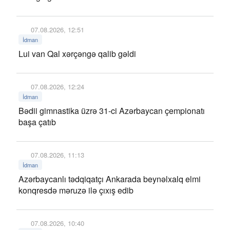
07.08.2026, 12:51
İdman
Lui van Qal xərçəngə qalib gəldi
07.08.2026, 12:24
İdman
Bədii gimnastika üzrə 31-ci Azərbaycan çempionatı
başa çatıb
07.08.2026, 11:13
İdman
Azərbaycanlı tədqiqatçı Ankarada beynəlxalq elmi
konqresdə məruzə ilə çıxış edib
07.08.2026, 10:40