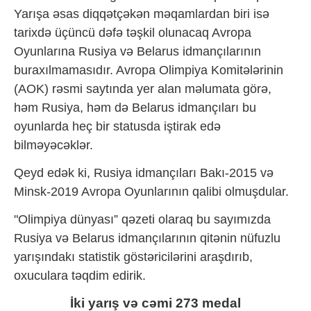
Yarışa əsas diqqətçəkən məqamlardan biri isə
tarixdə üçüncü dəfə təşkil olunacaq Avropa
Oyunlarına Rusiya və Belarus idmançılarının
buraxılmamasıdır. Avropa Olimpiya Komitələrinin
(AOK) rəsmi saytında yer alan məlumata görə,
həm Rusiya, həm də Belarus idmançıları bu
oyunlarda heç bir statusda iştirak edə
bilməyəcəklər.
Qeyd edək ki, Rusiya idmançıları Bakı-2015 və
Minsk-2019 Avropa Oyunlarının qalibi olmuşdular.
"Olimpiya dünyası” qəzeti olaraq bu sayımızda
Rusiya və Belarus idmançılarının qitənin nüfuzlu
yarışındakı statistik göstəricilərini araşdırıb,
oxuculara təqdim edirik.
İki yarış və cəmi 273 medal