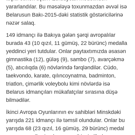
yararlandılar. Bu məsələyə toxunmazdan əvvəl isə
Belarusun Bakı-2015-dəki statistik göstəricilərinə
nəzər salaq.
149 idmançı ilə Bakıya gələn şərqi avropalılar
burada 43 (10 qızıl, 11 gümüş, 22 bürünc) medalla
yeddinci yeri tutdular. Onlar paytaxtımızda əsasən
gimnastika (12), güləş (9), sambo (7), avarçəkmə
(5), atıcılıqda (6) növlərində fərqləndilər. Cüdo,
taekvondo, karate, qılıncoynatma, badminton,
triatlon, çimərlik voleybolu kimi növlərdə isə
Belarus idmançıları mükafatçılar sırasına düşə
bilmədilər.
İkinci Avropa Oyunlarının ev sahibləri Minskdəki
yarışda 221 idmançı ilə təmsil olundular. Onlar bu
yarışda 68 (23 qızıl, 16 gümüş, 29 bürünc) medal