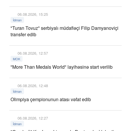
06.08.2026, 15:25
İdman
"Turan Tovuz" serbiyalı müdafiəçi Filip Damyanoviçi
transfer edib
06.08.2026, 12:57
MOK
"More Than Medals World" layihəsinə start verilib
06.08.2026, 12:48
İdman
Olimpiya çempionunun atası vəfat edib
06.08.2026, 12:27
İdman