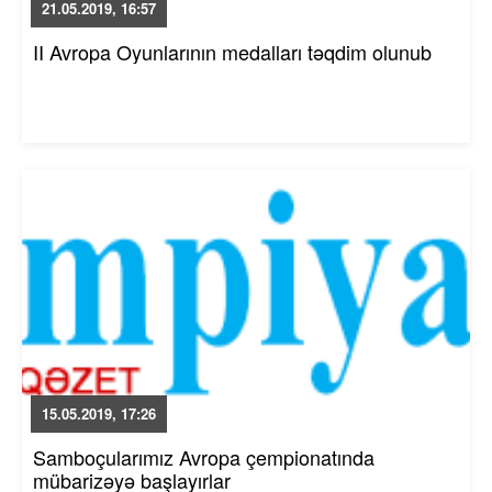
21.05.2019, 16:57
II Avropa Oyunlarının medalları təqdim olunub
15.05.2019, 17:26
Samboçularımız Avropa çempionatında
mübarizəyə başlayırlar