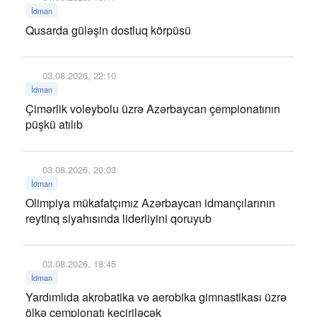
İdman
Qusarda güləşin dostluq körpüsü
03.08.2026, 22:10
İdman
Çimərlik voleybolu üzrə Azərbaycan çempionatının
püşkü atılıb
03.08.2026, 20:03
İdman
Olimpiya mükafatçımız Azərbaycan idmançılarının
reytinq siyahısında liderliyini qoruyub
03.08.2026, 18:45
İdman
Yardımlıda akrobatika və aerobika gimnastikası üzrə
ölkə çempionatı keçiriləcək