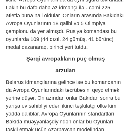
Lakin bu dəfə daha az idmançı ilə - cəmi 225
atletlə buna nail oldular. Onların arasında Bakıdakı
Avropa Oyunlarının 18 qalibi və 5 Olimpiya
çempionu da yer almışdı. Rusiya komandası bu
oyunlarda 109 (44 qızıl, 24 gümüş, 41 bürünc)
medal qazanaraq, birinci yeri tutdu.
Şərqi avropalıların puç olmuş
arzuları
Belarus idmançılarına gəlincə isə bu komandanın
da Avropa Oyunlarındakı təcrübəsini qeyd etmək
yerinə düşər. Ən azından onlar Bakıdan sonra bu
yarışa ev sahibliyi edən ikinci təşkilatçı ölkə kimi
yadda qalıblar. Avropa Oyunlarının standartları
Bakıda müəyyənləşdiyindən onlar bu Oyunları
təşkil etmək üçün Azərbaycan modelindən