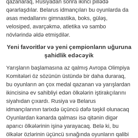
qazanaraq, Rusiyadan sonra ikinci pillədə
qərarlaşdılar. Belarus idmançıları bu oyunlarda da
əsas medallarını gimnastika, boks, güləş,
velosiped, avarçəkmə, atletika və sambo
növlərində əldə etmişdilər.
Yeni favoritlər və yeni çempionların uğuruna
şahidlik edəcəyik
Yarışların başlamasına az qalmış Avropa Olimpiya
Komitələri öz sözünün üstündə bir daha duraraq,
bu oyunların ən çox medal qazanan və yarışlardan
ikincisinə ev sahibliyi edən ölkələrin iştirakçılarını
siyahıdan çıxardı. Rusiya və Belarus
idmançılarının tarixdə üçüncü dəfə təşkil olunacaq
Oyunlardan kənarda qalması isə qitənin digər
aparıcı ölkələrinin işinə yarayacaq. Belə ki, bu
ölkələr özlərinin üçüncü sınağında oyunların qalibi