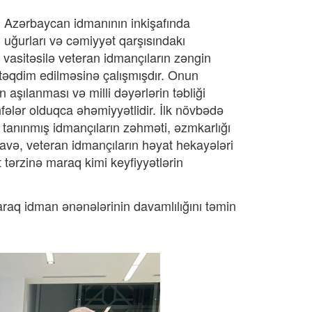
 Azərbaycan idmanının inkişafında
 uğurları və cəmiyyət qarşısındakı
vasitəsilə veteran idmançıların zəngin
təqdim edilməsinə çalışmışdır. Onun
 aşılanması və milli dəyərlərin təbliği
ələr olduqca əhəmiyyətlidir. İlk növbədə
tanınmış idmançıların zəhməti, əzmkarlığı
avə, veteran idmançıların həyat hekayələri
 tərzinə maraq kimi keyfiyyətlərin
aq idman ənənələrinin davamlılığını təmin