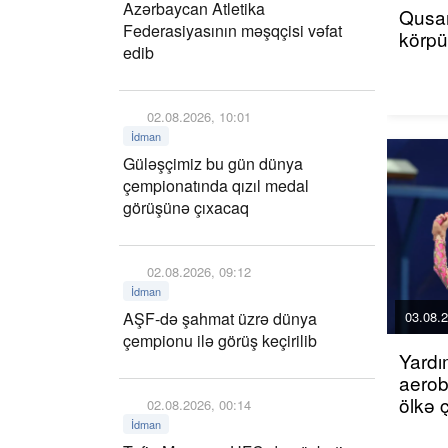
Azərbaycan Atletika
Qusar
Federasiyasının məşqçisi vəfat
körp
edib
02.08.2026, 10:01
İdman
Güləşçimiz bu gün dünya
çempionatında qızıl medal
görüşünə çıxacaq
02.08.2026, 09:12
İdman
AŞF-də şahmat üzrə dünya
03.08.2
çempionu ilə görüş keçirilib
Yardı
aerob
ölkə 
02.08.2026, 00:14
İdman