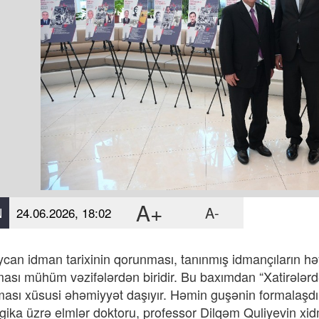
A+
A-
N
24.06.2026, 18:02
can idman tarixinin qorunması, tanınmış idmançıların həya
lması mühüm vəzifələrdən biridir. Bu baxımdan “Xatirələr
ması xüsusi əhəmiyyət daşıyır. Həmin guşənin formalaşdı
ika üzrə elmlər doktoru, professor Dilqəm Quliyevin xidm