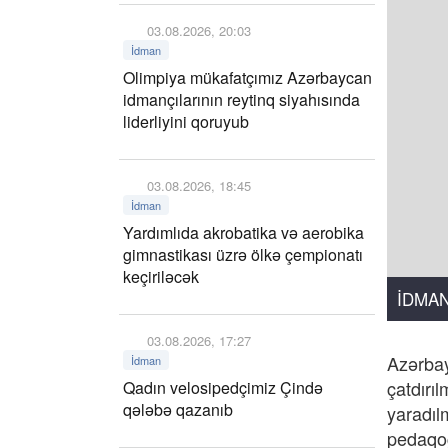
03.08.2026, 20:03
İdman
Olimpiya mükafatçımız Azərbaycan
idmançılarının reytinq siyahısında
liderliyini qoruyub
03.08.2026, 18:45
İdman
Yardımlıda akrobatika və aerobika
gimnastikası üzrə ölkə çempionatı
keçiriləcək
İDMA
03.08.2026, 17:27
Azərbay
İdman
çatdırı
Qadın velosipedçimiz Çində
qələbə qazanıb
yaradıl
pedaqog