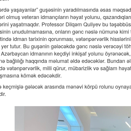
lərdə yaşayanlar” guşəsinin yaradılmasında əsas məqsəd
əri olmuş veteran idmançıların həyat yolunu, qazandıqları
ərini yaşatmaqdır. Professor Dilqəm Quliyev bu təşəbbüs 
sinin unudulmamasına, onların gənc nəslə nümunə kimi 
tində idman tarixinin qorunması, vətənpərvərlik hisslərinin
er tutur. Bu guşənin gələcəkdə gənc nəslə verəcəyi töhf
 Azərbaycan idmanının keçdiyi inkişaf yolunu öyrənəcək, 
nə bağlılığı haqqında məlumat əldə edəcəklər. Bundan əl
də vətənpərvərlik, milli qürur, mübarizlik və sağlam həyat
aşmasına kömək edəcəkdir.
 keçmişlə gələcək arasında mənəvi körpü rolunu oynayar
ir.