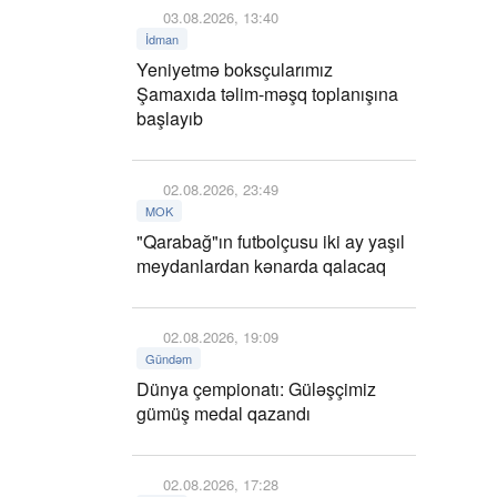
03.08.2026, 13:40
İdman
Yeniyetmə boksçularımız
Şamaxıda təlim-məşq toplanışına
başlayıb
02.08.2026, 23:49
MOK
"Qarabağ"ın futbolçusu iki ay yaşıl
meydanlardan kənarda qalacaq
02.08.2026, 19:09
Gündəm
Dünya çempionatı: Güləşçimiz
gümüş medal qazandı
02.08.2026, 17:28