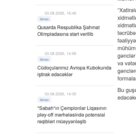
“Xatirə
03.08.2026, 16:46
xidmətl
İdman
xidmətl
Qusarda Respublika Şahmat
təcrübə
Olimpiadasına start verilib
fəaliyyə
mühüm y
03.08.2026, 14:56
gənclər
İdman
və vətə
Cüdoçularımız Avropa Kubokunda
gənclər
iştirak edəcəklər
formal
Bu guşə
03.08.2026, 14:35
edəcəkd
İdman
"Sabah"ın Çempionlar Liqasının
pley-off mərhələsində potensial
rəqibləri müəyyənləşib