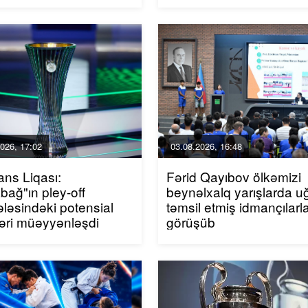
026, 17:02
03.08.2026, 16:48
ans Liqası:
Fərid Qayıbov ölkəmizi
bağ"ın pley-off
beynəlxalq yarışlarda u
ləsindəki potensial
təmsil etmiş idmançılarl
ləri müəyyənləşdi
görüşüb