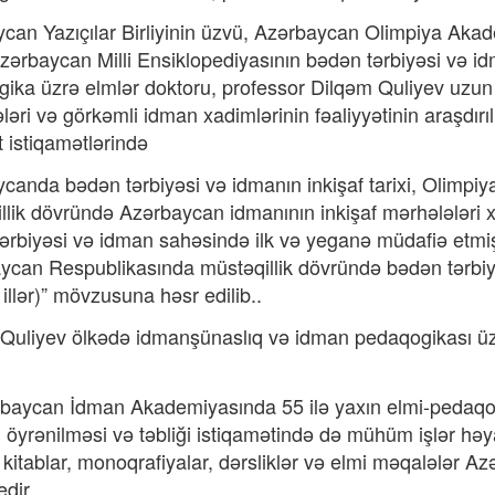
can Yazıçılar Birliyinin üzvü, Azərbaycan Olimpiya Aka
Azərbaycan Milli Ensiklopediyasının bədən tərbiyəsi və idm
ika üzrə elmlər doktoru, professor Dilqəm Quliyev uzun i
ləri və görkəmli idman xadimlərinin fəaliyyətinin araşdı
t istiqamətlərində
canda bədən tərbiyəsi və idmanın inkişaf tarixi, Olimpiya
llik dövründə Azərbaycan idmanının inkişaf mərhələləri 
ərbiyəsi və idman sahəsində ilk və yeganə müdafiə etmiş
ycan Respublikasında müstəqillik dövründə bədən tərbiyəs
 illər)” mövzusuna həsr edilib..
Quliyev ölkədə idmanşünaslıq və idman pedaqogikası üzrə
baycan İdman Akademiyasında 55 ilə yaxın elmi-pedaqoji
in öyrənilməsi və təbliği istiqamətində də mühüm işlər həy
, kitablar, monoqrafiyalar, dərsliklər və elmi məqalələr
edir.