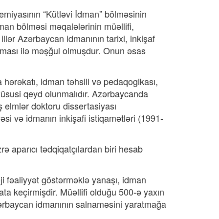
demiyasının “Kütləvi İdman” bölməsinin
an bölməsi məqalələrinin müəllifi,
llər Azərbaycan idmanının tarixi, inkişaf
rılması ilə məşğul olmuşdur. Onun əsas
 hərəkatı, idman təhsili və pedaqogikası,
xüsusi qeyd olunmalıdır. Azərbaycanda
 elmlər doktoru dissertasiyası
i və idmanın inkişafi istiqamətləri (1991-
 aparıcı tədqiqatçılardan biri hesab
 fəaliyyət göstərməklə yanaşı, idman
ata keçirmişdir. Müəllifi olduğu 500-ə yaxın
 Azərbaycan idmanının salnaməsini yaratmağa