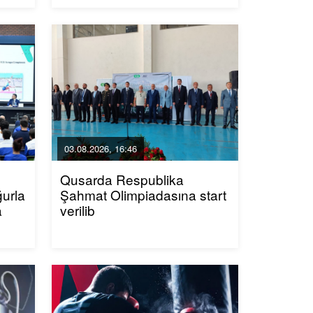
03.08.2026, 16:46
Qusarda Respublika
ğurla
Şahmat Olimpiadasına start
a
verilib