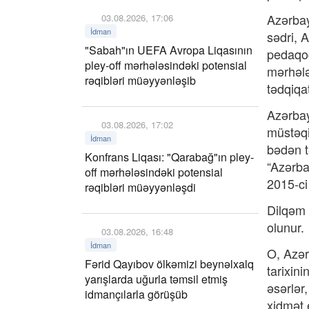
Azərbay
03.08.2026, 17:06
İdman
sədri, 
"Sabah"ın UEFA Avropa Liqasının
pedaqog
pley-off mərhələsindəki potensial
mərhələ
rəqibləri müəyyənləşib
tədqiqa
Azərbay
03.08.2026, 17:02
müstəqi
İdman
bədən t
Konfrans Liqası: "Qarabağ"ın pley-
“Azərba
off mərhələsindəki potensial
2015-ci
rəqibləri müəyyənləşdi
Dilqəm 
olunur.
03.08.2026, 16:48
İdman
O, Azər
Fərid Qayıbov ölkəmizi beynəlxalq
tarixin
yarışlarda uğurla təmsil etmiş
əsərlər
idmançılarla görüşüb
xidmət 