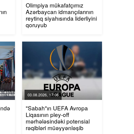
Olimpiya mükafatçımız
nın
Azərbaycan idmançılarının
reytinq siyahısında liderliyini
qoruyub
03.08.2026, 17:06
ində
"Sabah"ın UEFA Avropa
Liqasının pley-off
mərhələsindəki potensial
rəqibləri müəyyənləşib