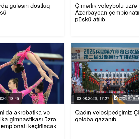
da güləşin dostluq
Çimərlik voleybolu üzrə
üsü
Azərbaycan çempionatı
püşkü atılıb
026, 18:45
03.08.2026, 17:27
mlıda akrobatika və
Qadın velosipedçimiz Ç
ika gimnastikası üzrə
qələbə qazanıb
çempionatı keçiriləcək