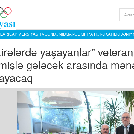
LARI
ÇAP VERSIYASI
TV
GÜNDƏM
İDMAN
OLIMPIYA HƏRƏKATI
MƏDƏNIY
tirələrdə yaşayanlar” veteran
mişlə gələcək arasında mənə
ayacaq