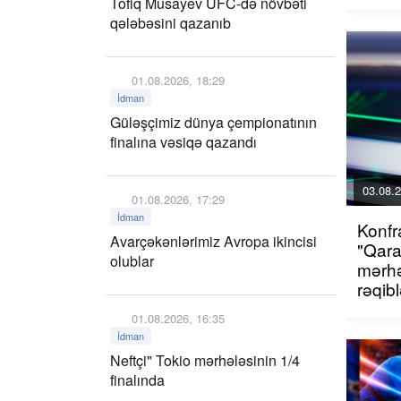
Tofiq Musayev UFC-də növbəti
qələbəsini qazanıb
01.08.2026, 18:29
İdman
Güləşçimiz dünya çempionatının
finalına vəsiqə qazandı
03.08.2
01.08.2026, 17:29
İdman
Konfr
Avarçəkənlərimiz Avropa ikincisi
"Qara
olublar
mərhə
rəqib
01.08.2026, 16:35
İdman
Neftçi" Tokio mərhələsinin 1/4
finalında