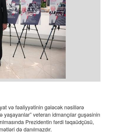
t və fəaliyyətinin gələcək nəsillərə
də yaşayanlar” veteran idmançılar guşəsinin
rılmasında Prezidentin fərdi təqaüdçüsü,
ətləri də danılmazdır.