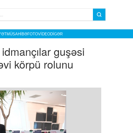
YƏT
MÜSAHIBƏ
FOTO
VIDEO
DIGƏR
 idmançılar guşəsi
vi körpü rolunu