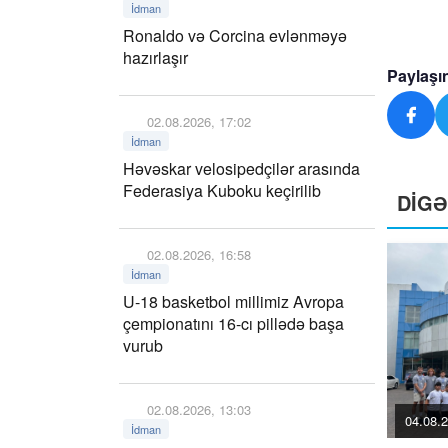
İdman
Ronaldo və Corcina evlənməyə
hazırlaşır
Paylaşı
02.08.2026, 17:02
İdman
Həvəskar velosipedçilər arasında
Federasiya Kuboku keçirilib
DİG
02.08.2026, 16:58
İdman
U-18 basketbol millimiz Avropa
çempionatını 16-cı pillədə başa
vurub
02.08.2026, 13:03
04.08.2
İdman