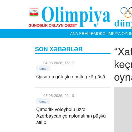
ANA SƏHIFƏ
MOK
OLIMPIYA OYUN
“Xa
SON XƏBƏRLƏR
keç
04.08.2026, 15:17
İdman
oyn
Qusarda güləşin dostluq körpüsü
03.08.2026, 22:10
İdman
Çimərlik voleybolu üzrə
Azərbaycan çempionatının püşkü
atılıb