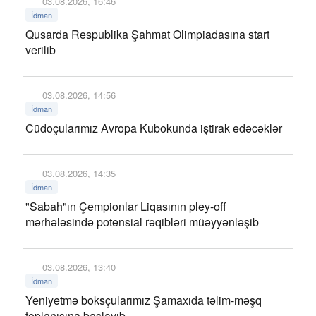
03.08.2026, 16:46
İdman
Qusarda Respublika Şahmat Olimpiadasına start
verilib
03.08.2026, 14:56
İdman
Cüdoçularımız Avropa Kubokunda iştirak edəcəklər
03.08.2026, 14:35
İdman
"Sabah"ın Çempionlar Liqasının pley-off
mərhələsində potensial rəqibləri müəyyənləşib
03.08.2026, 13:40
İdman
Yeniyetmə boksçularımız Şamaxıda təlim-məşq
toplanışına başlayıb