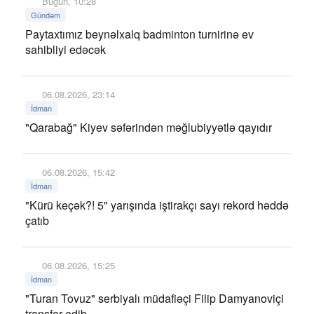
Bugün, 10:28
Gündəm
Paytaxtımız beynəlxalq badminton turnirinə ev
sahibliyi edəcək
06.08.2026, 23:14
İdman
"Qarabağ" Kiyev səfərindən məğlubiyyətlə qayıdır
06.08.2026, 15:42
İdman
"Kürü keçək?! 5" yarışında iştirakçı sayı rekord həddə
çatıb
06.08.2026, 15:25
İdman
"Turan Tovuz" serbiyalı müdafiəçi Filip Damyanoviçi
transfer edib