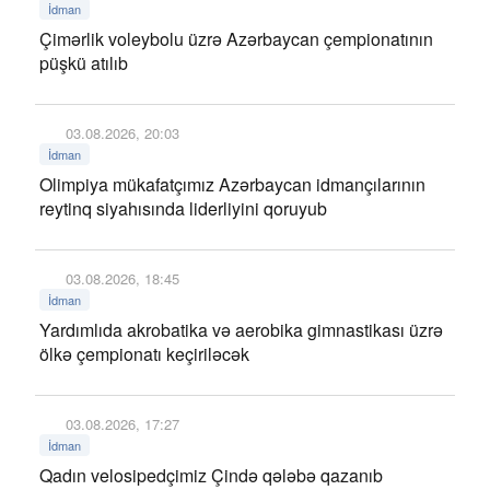
İdman
Çimərlik voleybolu üzrə Azərbaycan çempionatının
püşkü atılıb
03.08.2026, 20:03
İdman
Olimpiya mükafatçımız Azərbaycan idmançılarının
reytinq siyahısında liderliyini qoruyub
03.08.2026, 18:45
İdman
Yardımlıda akrobatika və aerobika gimnastikası üzrə
ölkə çempionatı keçiriləcək
03.08.2026, 17:27
İdman
Qadın velosipedçimiz Çində qələbə qazanıb