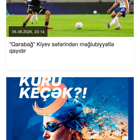
06.08.2026, 23:14
"Qarabağ" Kiyev səfərindən məğlubiyyətlə
qayıdır