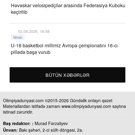
Həvəskar velosipedçilər arasında Federasiya Kuboku
keçirilib
02.08.2026, 16:58
İdman
U-18 basketbol millimiz Avropa çempionatını 16-cı
pillədə başa vurub
BÜTÜN XƏBƏRLƏR
Olimpiyadunyasi.com ©2015-2026 Gündəlik onlayn qəzet
Materiallardan istifadə zamanı www.olimpiyadunyasi.com saytına
istinad zəruridir.
Baş redaktor: :
Murad Fərzəliyev
Ünvan:
Bakı şəhəri, 2-ci sülh döngəsi, 2a.