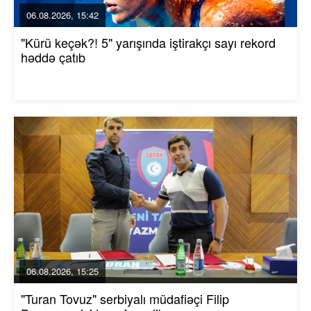
06.08.2026, 15:42
"Kürü keçək?! 5" yarışında iştirakçı sayı rekord
həddə çatıb
06.08.2026, 15:25
"Turan Tovuz" serbiyalı müdafiəçi Filip