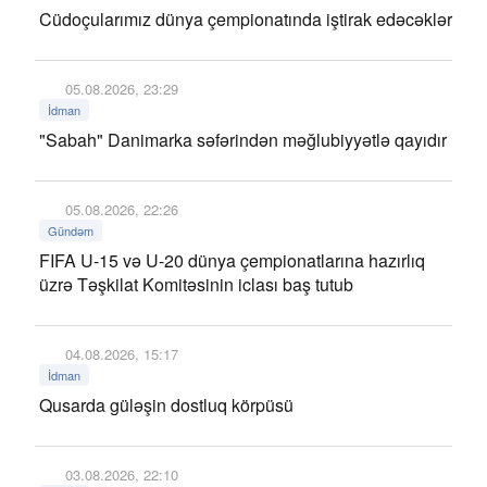
Cüdoçularımız dünya çempionatında iştirak edəcəklər
05.08.2026, 23:29
İdman
"Sabah" Danimarka səfərindən məğlubiyyətlə qayıdır
05.08.2026, 22:26
Gündəm
FIFA U-15 və U-20 dünya çempionatlarına hazırlıq
üzrə Təşkilat Komitəsinin iclası baş tutub
04.08.2026, 15:17
İdman
Qusarda güləşin dostluq körpüsü
03.08.2026, 22:10