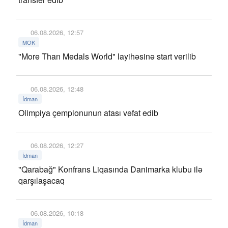
06.08.2026, 12:57
MOK
"More Than Medals World" layihəsinə start verilib
06.08.2026, 12:48
İdman
Olimpiya çempionunun atası vəfat edib
06.08.2026, 12:27
İdman
"Qarabağ" Konfrans Liqasında Danimarka klubu ilə
qarşılaşacaq
06.08.2026, 10:18
İdman