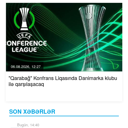
06.08.2026, 12:27
"Qarabağ" Konfrans Liqasında Danimarka klubu
ilə qarşılaşacaq
SON XƏBƏRLƏR
Bugün, 14:40