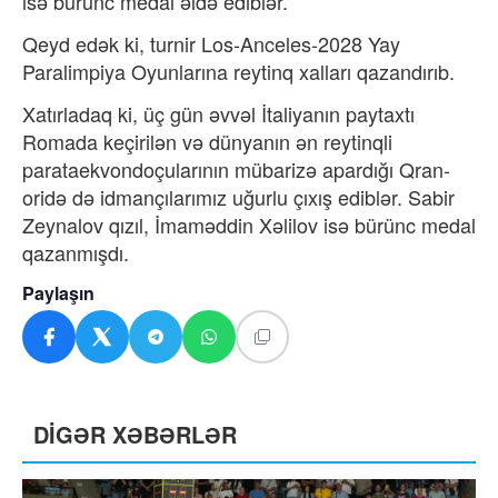
isə bürünc medal əldə ediblər.
Qeyd edək ki, turnir Los-Anceles-2028 Yay
Paralimpiya Oyunlarına reytinq xalları qazandırıb.
Xatırladaq ki, üç gün əvvəl İtaliyanın paytaxtı
Romada keçirilən və dünyanın ən reytinqli
parataekvondoçularının mübarizə apardığı Qran-
oridə də idmançılarımız uğurlu çıxış ediblər. Sabir
Zeynalov qızıl, İmaməddin Xəlilov isə bürünc medal
qazanmışdı.
Paylaşın
DİGƏR XƏBƏRLƏR