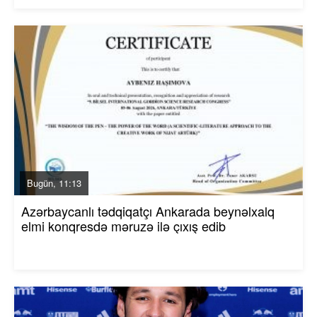
Bugün, 11:13
Azərbaycanlı tədqiqatçı Ankarada beynəlxalq
elmi konqresdə məruzə ilə çıxış edib