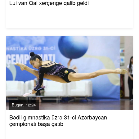
Lui van Qal xərçəngə qalib gəldi
Bugün, 12:24
Bədii gimnastika üzrə 31-ci Azərbaycan
çempionatı başa çatıb