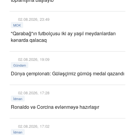
02.08.2026, 23:49
MOK
"Qarabağ"ın futbolçusu iki ay yaşıl meydanlardan
kənarda qalacaq
02.08.2026, 19:09
Gündəm
Dünya çempionatı: Güləşçimiz gümüş medal qazandı
02.08.2026, 17:28
İdman
Ronaldo və Corcina evlənməyə hazırlaşır
02.08.2026, 17:02
İdman