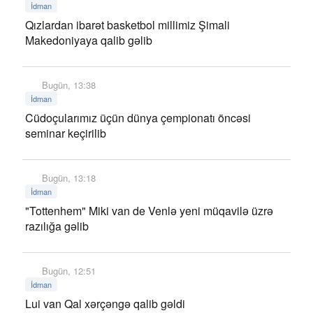
İdman
Qızlardan ibarət basketbol millimiz Şimali
Makedoniyaya qalib gəlib
Bugün, 13:38
İdman
Cüdoçularımız üçün dünya çempionatı öncəsi
seminar keçirilib
Bugün, 13:18
İdman
"Tottenhem" Miki van de Venlə yeni müqavilə üzrə
razılığa gəlib
Bugün, 12:51
İdman
Lui van Qal xərçəngə qalib gəldi