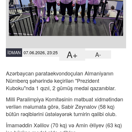
A+
İDMAN
07.06.2026, 23:25
A-
Azərbaycan parataekvondoçuları Almaniyanın
Nürnberq şəhərində keçirilən "Prezident
Kuboku"nda 1 qızıl, 2 gümüş medal qazanıblar.
Milli Paralimpiya Komitəsinin mətbuat xidmətindən
verilən məlumata görə, Sabir Zeynalov (58 kq)
bütün rəqiblərini üstələyərək turnirin qalibi olub.
İmaməddin Xəlilov (70 kq) və Amin Əliyev (63 kq)