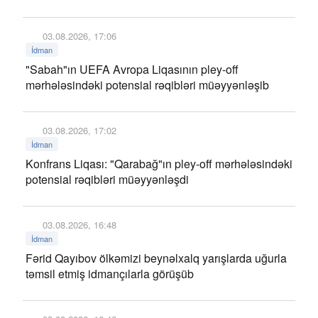
03.08.2026, 17:06
İdman
"Sabah"ın UEFA Avropa Liqasının pley-off
mərhələsindəki potensial rəqibləri müəyyənləşib
03.08.2026, 17:02
İdman
Konfrans Liqası: "Qarabağ"ın pley-off mərhələsindəki
potensial rəqibləri müəyyənləşdi
03.08.2026, 16:48
İdman
Fərid Qayıbov ölkəmizi beynəlxalq yarışlarda uğurla
təmsil etmiş idmançılarla görüşüb