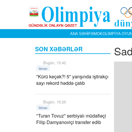
ANA SƏHIFƏ
MOK
OLIMPIYA OYUN
Sad
SON XƏBƏRLƏR
Bugün, 15:42
İdman
"Kürü keçək?! 5" yarışında iştirakçı
sayı rekord həddə çatıb
Bugün, 15:25
İdman
"Turan Tovuz" serbiyalı müdafiəçi
Filip Damyanoviçi transfer edib