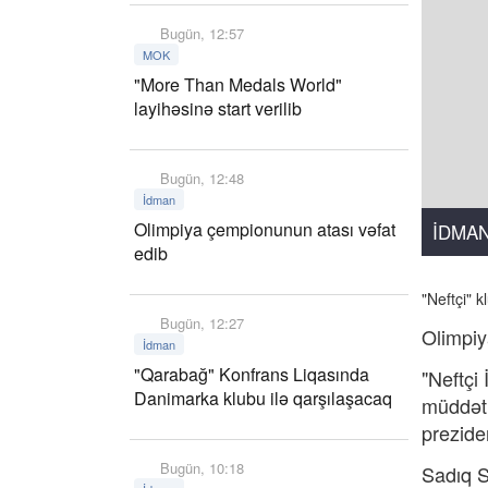
Bugün, 12:57
MOK
"More Than Medals World"
layihəsinə start verilib
Bugün, 12:48
İdman
Olimpiya çempionunun atası vəfat
İDMA
edib
"Neftçi" 
Bugün, 12:27
Olimpiy
İdman
"Qarabağ" Konfrans Liqasında
"Neftçi
Danimarka klubu ilə qarşılaşacaq
müddət 
prezide
Bugün, 10:18
Sadıq S