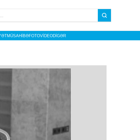
YƏT
MÜSAHIBƏ
FOTO
VIDEO
DIGƏR