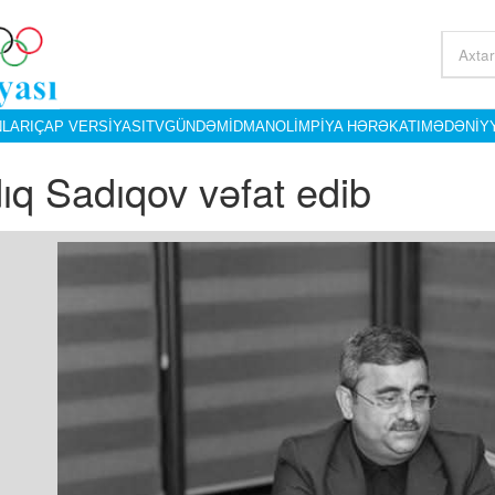
LARI
ÇAP VERSIYASI
TV
GÜNDƏM
İDMAN
OLIMPIYA HƏRƏKATI
MƏDƏNIY
ıq Sadıqov vəfat edib