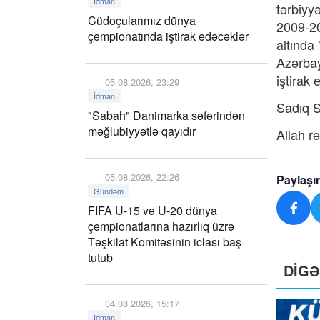
İdman
tərbiyy
Cüdoçularımız dünya
2009-20
çempionatında iştirak edəcəklər
altında
Azərbay
iştirak 
05.08.2026, 23:29
İdman
Sadıq S
"Sabah" Danimarka səfərindən
məğlubiyyətlə qayıdır
Allah r
05.08.2026, 22:26
Paylaşı
Gündəm
FIFA U-15 və U-20 dünya
çempionatlarına hazırlıq üzrə
Təşkilat Komitəsinin iclası baş
tutub
DİG
04.08.2026, 15:17
İdman