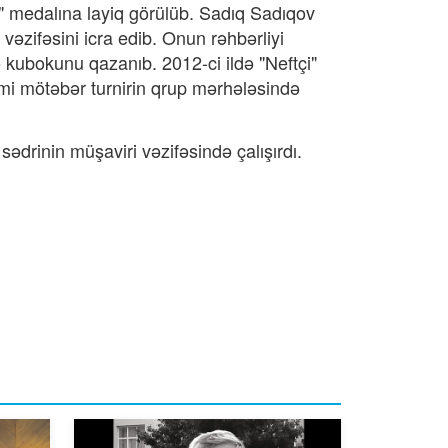
qi" medalına layiq görülüb. Sadıq Sadıqov
vəzifəsini icra edib. Onun rəhbərliyi
 kubokunu qazanıb. 2012-ci ildə "Neftçi"
imi mötəbər turnirin qrup mərhələsində
drinin müşaviri vəzifəsində çalışırdı.