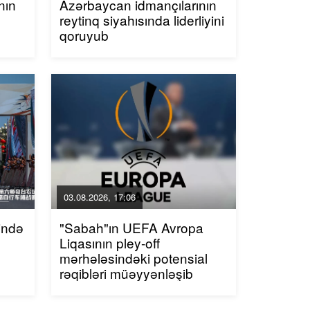
nın
Azərbaycan idmançılarının
reytinq siyahısında liderliyini
qoruyub
03.08.2026, 17:06
ində
"Sabah"ın UEFA Avropa
Liqasının pley-off
mərhələsindəki potensial
rəqibləri müəyyənləşib