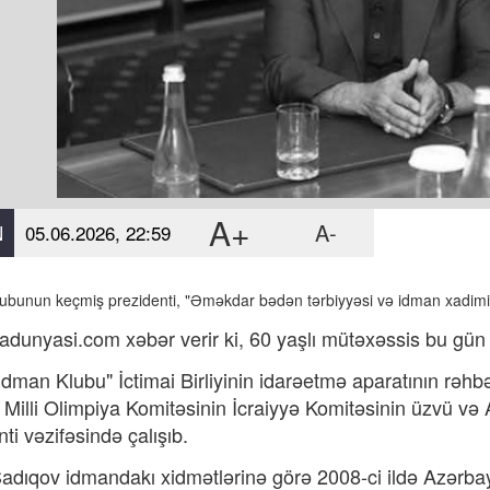
A+
A-
N
05.06.2026, 22:59
klubunun keçmiş prezidenti, "Əməkdar bədən tərbiyyəsi və idman xadimi
adunyasi.com xəbər verir ki, 60 yaşlı mütəxəssis bu gün
 İdman Klubu" İctimai Birliyinin idarəetmə aparatının rəhb
Milli Olimpiya Komitəsinin İcraiyyə Komitəsinin üzvü və
nti vəzifəsində çalışıb.
adıqov idmandakı xidmətlərinə görə 2008-ci ildə Azərb