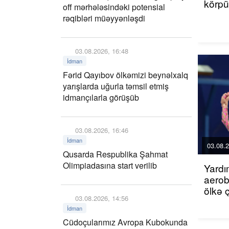
körp
off mərhələsindəki potensial
rəqibləri müəyyənləşdi
03.08.2026, 16:48
İdman
Fərid Qayıbov ölkəmizi beynəlxalq
yarışlarda uğurla təmsil etmiş
idmançılarla görüşüb
03.08.2026, 16:46
İdman
03.08.2
Qusarda Respublika Şahmat
Olimpiadasına start verilib
Yardı
aerob
ölkə 
03.08.2026, 14:56
İdman
Cüdoçularımız Avropa Kubokunda