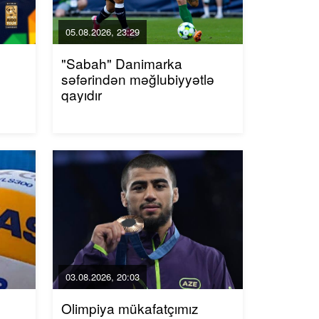
05.08.2026, 23:29
"Sabah" Danimarka
səfərindən məğlubiyyətlə
qayıdır
03.08.2026, 20:03
Olimpiya mükafatçımız