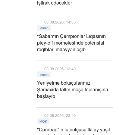
iştirak edəcəklər
03.08.2026, 14:35
İdman
"Sabah"ın Çempionlar Liqasının
pley-off mərhələsində potensial
rəqibləri müəyyənləşib
03.08.2026, 13:40
İdman
Yeniyetmə boksçularımız
Şamaxıda təlim-məşq toplanışına
başlayıb
02.08.2026, 23:49
MOK
"Qarabağ"ın futbolçusu iki ay yaşıl