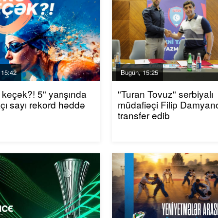
 15:42
Bugün, 15:25
 keçək?! 5" yarışında
"Turan Tovuz" serbiyalı
akçı sayı rekord həddə
müdafiəçi Filip Damyano
transfer edib