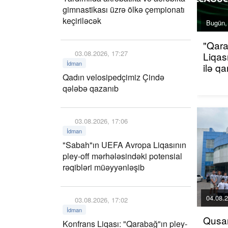
gimnastikası üzrə ölkə çempionatı
keçiriləcək
Bugün,
"Qara
03.08.2026, 17:27
Liqas
İdman
ilə q
Qadın velosipedçimiz Çində
qələbə qazanıb
03.08.2026, 17:06
İdman
"Sabah"ın UEFA Avropa Liqasının
pley-off mərhələsindəki potensial
rəqibləri müəyyənləşib
04.08.2
03.08.2026, 17:02
İdman
Qusar
Konfrans Liqası: "Qarabağ"ın pley-