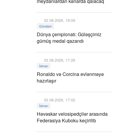
meydanlardan kənarda qalacaq
02.08.2026, 19:09
Gündəm
Dünya çempionatı: Güləşçimiz
gümüş medal qazandı
02.08.2026, 17:28
İdman
Ronaldo və Corcina evlənməyə
hazırlaşır
02.08.2026, 17:02
İdman
Həvəskar velosipedçilər arasında
Federasiya Kuboku keçirilib