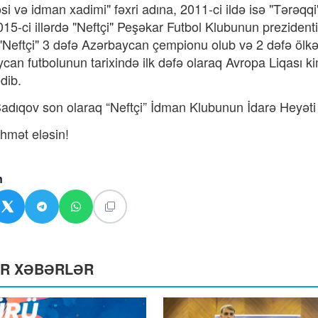
əsi və idman xadimi" fəxri adına, 2011-ci ildə isə "Tərəq
15-ci illərdə "Neftçi" Peşəkar Futbol Klubunun prezidenti 
 "Neftçi" 3 dəfə Azərbaycan çempionu olub və 2 dəfə ölkə
can futbolunun tarixində ilk dəfə olaraq Avropa Liqası k
edib.
adıqov son olaraq “Neftçi” İdman Klubunun İdarə Heyəti sə
əhmət eləsin!
n
ƏR XƏBƏRLƏR