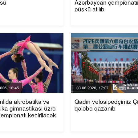
üsü
Azərbaycan çempionatı
püşkü atılıb
026, 18:45
03.08.2026, 17:27
mlıda akrobatika və
Qadın velosipedçimiz Ç
ika gimnastikası üzrə
qələbə qazanıb
çempionatı keçiriləcək