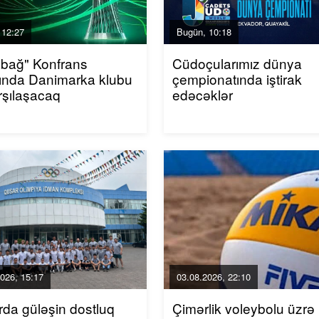
 12:27
Bugün, 10:18
bağ" Konfrans
Cüdoçularımız dünya
ında Danimarka klubu
çempionatında iştirak
arşılaşacaq
edəcəklər
026, 15:17
03.08.2026, 22:10
da güləşin dostluq
Çimərlik voleybolu üzrə