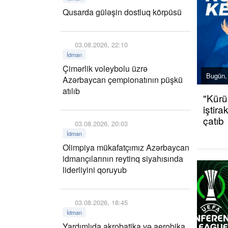
Qusarda güləşin dostluq körpüsü
03.08.2026, 22:10
İdman
Çimərlik voleybolu üzrə
Bugün,
Azərbaycan çempionatının püşkü
atılıb
"Kürü
iştir
çatıb
03.08.2026, 20:03
İdman
Olimpiya mükafatçımız Azərbaycan
idmançılarının reytinq siyahısında
liderliyini qoruyub
03.08.2026, 18:45
İdman
Yardımlıda akrobatika və aerobika