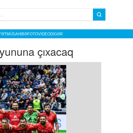
YƏT
MÜSAHIBƏ
FOTO
VIDEO
DIGƏR
 oyununa çıxacaq