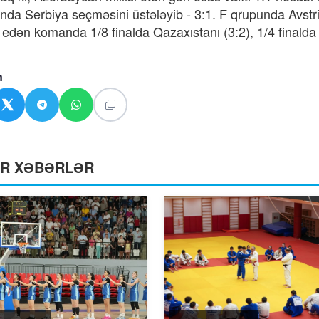
ında Serbiya seçməsini üstələyib - 3:1. F qrupunda Avstriy
edən komanda 1/8 finalda Qazaxıstanı (3:2), 1/4 finalda 
n
ƏR XƏBƏRLƏR