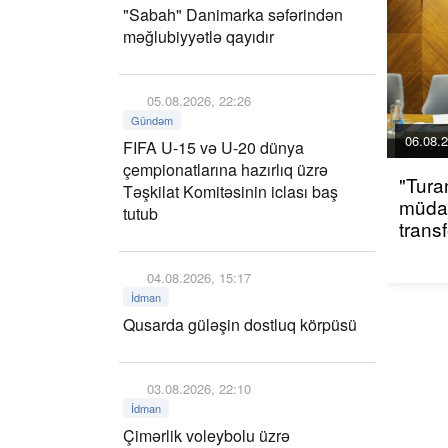
"Sabah" Danimarka səfərindən
məğlubiyyətlə qayıdır
05.08.2026, 22:26
Gündəm
06.08.2
FIFA U-15 və U-20 dünya
çempionatlarına hazırlıq üzrə
"Tura
Təşkilat Komitəsinin iclası baş
müdaf
tutub
trans
04.08.2026, 15:17
İdman
Qusarda güləşin dostluq körpüsü
03.08.2026, 22:10
İdman
Çimərlik voleybolu üzrə