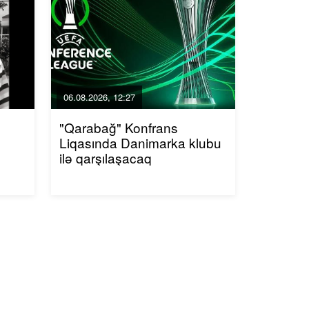
06.08.2026, 12:27
"Qarabağ" Konfrans
Liqasında Danimarka klubu
ilə qarşılaşacaq