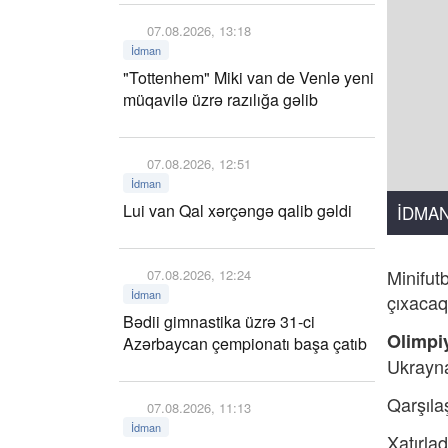
07.08.2026, 13:18
İdman
"Tottenhem" Miki van de Venlə yeni
müqavilə üzrə razılığa gəlib
07.08.2026, 12:51
İdman
Lui van Qal xərçəngə qalib gəldi
İDMA
Minifut
07.08.2026, 12:24
İdman
çıxacaq
Bədii gimnastika üzrə 31-ci
Olimpi
Azərbaycan çempionatı başa çatıb
Ukrayna
Qarşıla
07.08.2026, 11:13
İdman
Xatırla