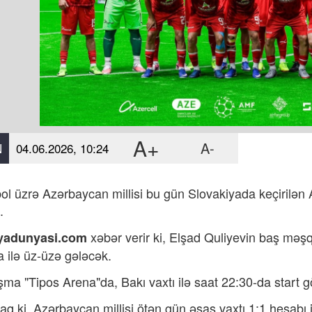
A+
A-
N
04.06.2026, 10:24
bol üzrə Azərbaycan millisi bu gün Slovakiyada keçirilə
.
xəbər verir ki,
Elşad Quliyevin baş məşqç
yadunyasi.com
 ilə üz-üzə gələcək.
şma "Tipos Arena"da, Bakı vaxtı ilə saat 22:30-da start g
daq ki, Azərbaycan millisi ötən gün əsas vaxtı 1:1 hesabı 