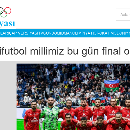
LARI
ÇAP VERSIYASI
TV
GÜNDƏM
İDMAN
OLIMPIYA HƏRƏKATI
MƏDƏNIY
ifutbol millimiz bu gün final