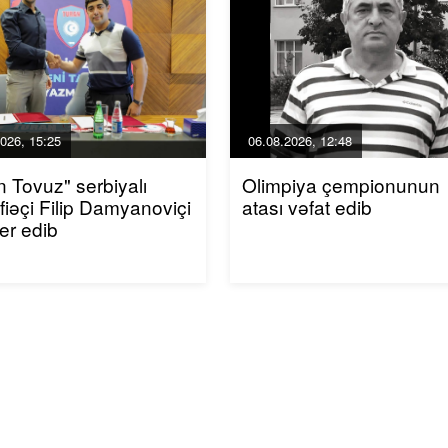
026, 15:25
06.08.2026, 12:48
n Tovuz" serbiyalı
Olimpiya çempionunun
iəçi Filip Damyanoviçi
atası vəfat edib
fer edib