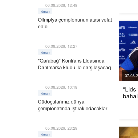
06.08.2026, 12:48
İdman
Olimpiya çempionunun atası vəfat
edib
06.08.2026, 12:27
İdman
"Qarabağ" Konfrans Liqasında
Danimarka klubu ilə qarşılaşacaq
07.08.2
06.08.2026, 10:18
"Lids
İdman
bahalı
Cüdoçularımız dünya
çempionatında iştirak edəcəklər
05.08.2026, 23:29
İdman