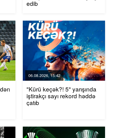
edib
06.08.2026, 15:42
ndən
"Kürü keçək?! 5" yarışında
iştirakçı sayı rekord həddə
çatıb