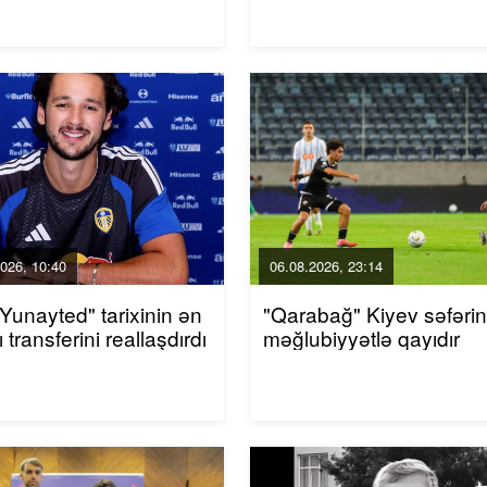
026, 10:40
06.08.2026, 23:14
 Yunayted" tarixinin ən
"Qarabağ" Kiyev səfəri
 transferini reallaşdırdı
məğlubiyyətlə qayıdır