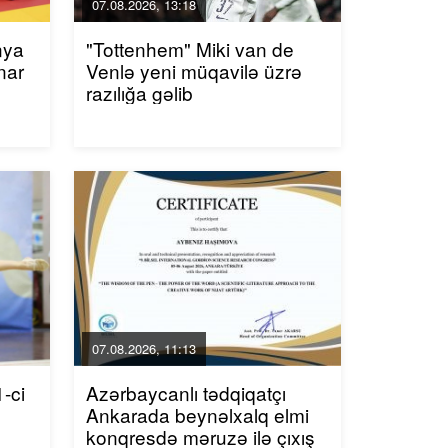
07.08.2026, 13:18
nya
"Tottenhem" Miki van de
nar
Venlə yeni müqavilə üzrə
razılığa gəlib
07.08.2026, 11:13
-ci
Azərbaycanlı tədqiqatçı
Ankarada beynəlxalq elmi
konqresdə məruzə ilə çıxış