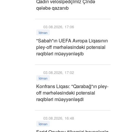
Qadın velosipedçimiz Çində
qələbə qazanıb
03.08.2026, 17:06
İdman
"Sabah"ın UEFA Avropa Liqasının
pley-off mərhələsindəki potensial
rəqibləri müəyyənləşib
03.08.2026, 17:02
İdman
Konfrans Liqası: "Qarabağ"ın pley-
off mərhələsindəki potensial
rəqibləri müəyyənləşdi
03.08.2026, 16:48
İdman
Fərid Qayıbov ölkəmizi beynəlxalq