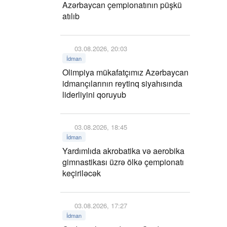
Azərbaycan çempionatının püşkü
atılıb
03.08.2026, 20:03
İdman
Olimpiya mükafatçımız Azərbaycan
idmançılarının reytinq siyahısında
liderliyini qoruyub
03.08.2026, 18:45
İdman
Yardımlıda akrobatika və aerobika
gimnastikası üzrə ölkə çempionatı
keçiriləcək
03.08.2026, 17:27
İdman