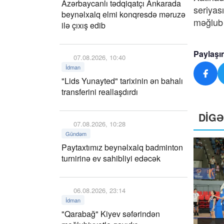
Azərbaycanlı tədqiqatçı Ankarada
seriyas
beynəlxalq elmi konqresdə məruzə
məğlub 
ilə çıxış edib
Paylaşı
07.08.2026, 10:40
İdman
"Lids Yunayted" tarixinin ən bahalı
transferini reallaşdırdı
DİG
07.08.2026, 10:28
Gündəm
Paytaxtımız beynəlxalq badminton
turnirinə ev sahibliyi edəcək
06.08.2026, 23:14
İdman
"Qarabağ" Kiyev səfərindən