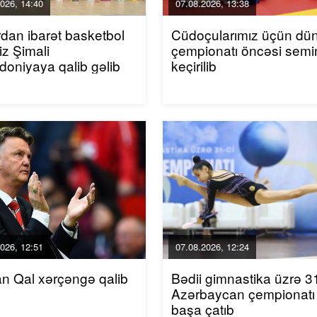
026, 14:40
07.08.2026, 13:38
rdan ibarət basketbol
Cüdoçularımız üçün dü
iz Şimali
çempionatı öncəsi semi
oniyaya qalib gəlib
keçirilib
026, 12:51
07.08.2026, 12:24
an Qal xərçəngə qalib
Bədii gimnastika üzrə 31
Azərbaycan çempionatı
başa çatıb