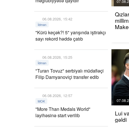
məğlubiyyətlə qayıdır
07.08.2
Qızla
06.08.2026, 15:42
millim
İdman
Maked
"Kürü keçək?! 5" yarışında iştirakçı
sayı rekord həddə çatıb
06.08.2026, 15:25
İdman
"Turan Tovuz" serbiyalı müdafiəçi
Filip Damyanoviçi transfer edib
06.08.2026, 12:57
07.08.2
MOK
"More Than Medals World"
Lui v
layihəsinə start verilib
gəldi