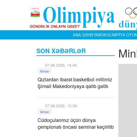
ANA SƏHIFƏ
MOK
OLIMPIYA OYUN
Min
SON XƏBƏRLƏR
07.08.2026, 14:40
İdman
Qızlardan ibarət basketbol millimiz
Şimali Makedoniyaya qalib gəlib
07.08.2026, 13:38
İdman
Cüdoçularımız üçün dünya
çempionatı öncəsi seminar keçirilib