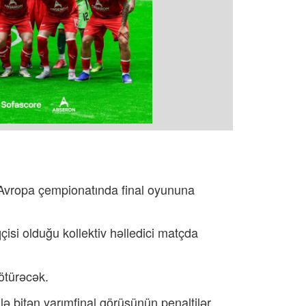
n Avropa çempionatında final oyununa
isi olduğu kollektiv həlledici matçda
ötürəcək.
ilə bitən yarımfinal görüşünün penaltilər