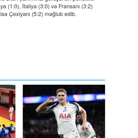
a (1:0), İtaliya (3:0) və Fransanı (3:2)
isə Çexiyanı (5:2) məğlub edib.