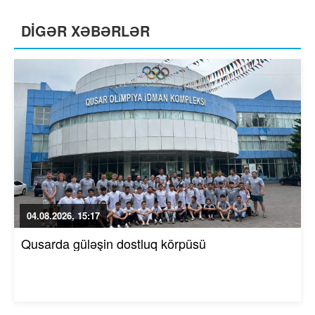
DİGƏR XƏBƏRLƏR
04.08.2026, 15:17
Qusarda güləşin dostluq körpüsü