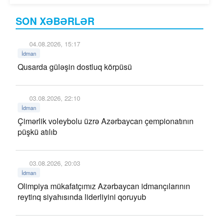
SON XƏBƏRLƏR
04.08.2026, 15:17
İdman
Qusarda güləşin dostluq körpüsü
03.08.2026, 22:10
İdman
Çimərlik voleybolu üzrə Azərbaycan çempionatının
püşkü atılıb
03.08.2026, 20:03
İdman
Olimpiya mükafatçımız Azərbaycan idmançılarının
reytinq siyahısında liderliyini qoruyub