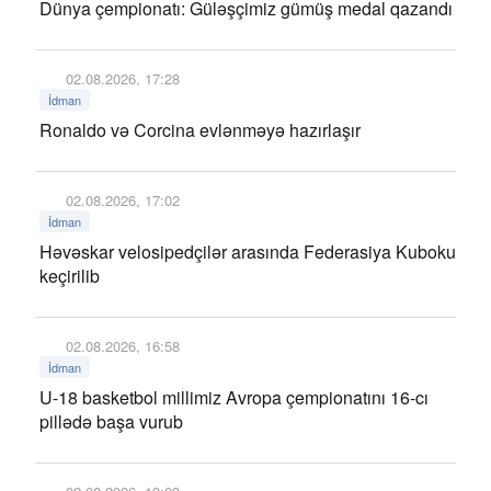
Dünya çempionatı: Güləşçimiz gümüş medal qazandı
02.08.2026, 17:28
İdman
Ronaldo və Corcina evlənməyə hazırlaşır
02.08.2026, 17:02
İdman
Həvəskar velosipedçilər arasında Federasiya Kuboku
keçirilib
02.08.2026, 16:58
İdman
U-18 basketbol millimiz Avropa çempionatını 16-cı
pillədə başa vurub