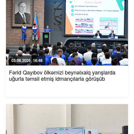
03.08.2026, 16:48
Fərid Qayıbov ölkəmizi beynəlxalq yarışlarda
uğurla təmsil etmiş idmançılarla görüşüb