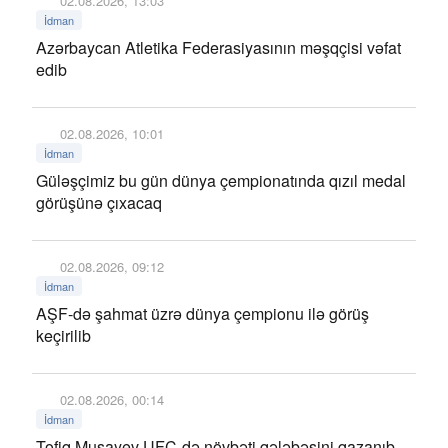
02.08.2026, 13:03
İdman
Azərbaycan Atletika Federasiyasının məşqçisi vəfat
edib
02.08.2026, 10:01
İdman
Güləşçimiz bu gün dünya çempionatında qızıl medal
görüşünə çıxacaq
02.08.2026, 09:12
İdman
AŞF-də şahmat üzrə dünya çempionu ilə görüş
keçirilib
02.08.2026, 00:14
İdman
Tofiq Musayev UFC-də növbəti qələbəsini qazanıb