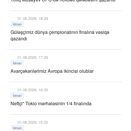
01.08.2026, 18:29
İdman
Güləşçimiz dünya çempionatının finalına vəsiqə
qazandı
01.08.2026, 17:29
İdman
Avarçəkənlərimiz Avropa ikincisi olublar
01.08.2026, 16:35
İdman
Neftçi" Tokio mərhələsinin 1/4 finalında
01.08.2026, 15:25
İdman