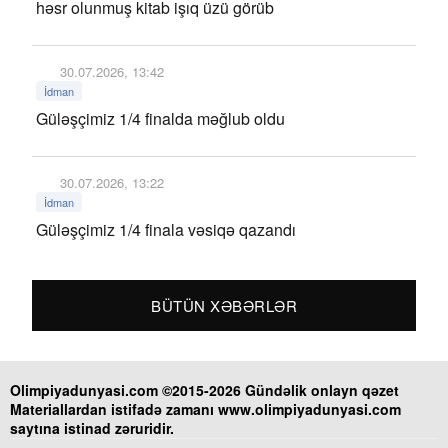
həsr olunmuş kitab işıq üzü görüb
30.07.2026, 13:42
İdman
Güləşçimiz 1/4 finalda məğlub oldu
30.07.2026, 13:22
İdman
Güləşçimiz 1/4 finala vəsiqə qazandı
BÜTÜN XƏBƏRLƏR
Olimpiyadunyasi.com ©2015-2026 Gündəlik onlayn qəzet
Materiallardan istifadə zamanı www.olimpiyadunyasi.com
saytına istinad zəruridir.