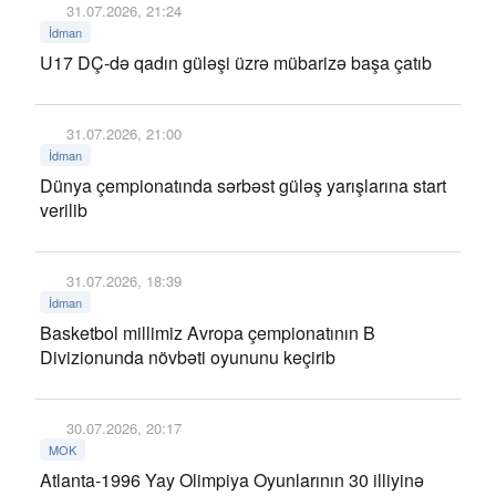
31.07.2026, 21:24
İdman
U17 DÇ-də qadın güləşi üzrə mübarizə başa çatıb
31.07.2026, 21:00
İdman
Dünya çempionatında sərbəst güləş yarışlarına start
verilib
31.07.2026, 18:39
İdman
Basketbol millimiz Avropa çempionatının B
Divizionunda növbəti oyununu keçirib
30.07.2026, 20:17
MOK
Atlanta-1996 Yay Olimpiya Oyunlarının 30 illiyinə