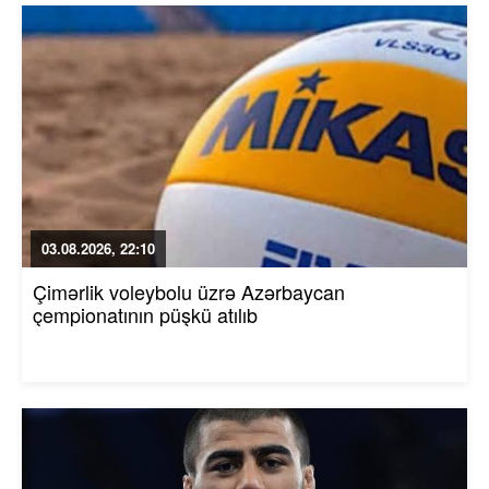
03.08.2026, 22:10
Çimərlik voleybolu üzrə Azərbaycan
çempionatının püşkü atılıb