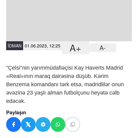
A+
İDMAN
01.06.2023, 12:25
A-
"Çelsi”nin yarımmüdafiəçisi Kay Haverts Madrid
«Real»ının maraq dairəsinə düşüb. Kərim
Benzema komandanı tərk etsə, madridlilər onun
əvəzinə 23 yaşlı alman futbolçunu heyətə cəlb
edəcək.
Paylaşın