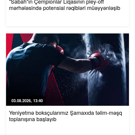
"Sabah"ın Çempionlar Liqasının pley-off
mərhələsində potensial rəqibləri müəyyənləşib
03.08.2026, 13:40
Yeniyetmə boksçularımız Şamaxıda təlim-məşq
toplanışına başlayıb