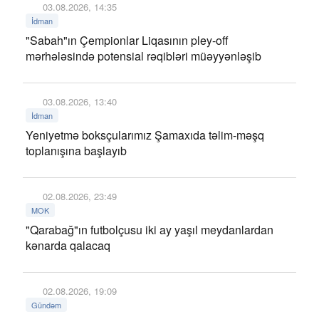
03.08.2026, 14:35
İdman
"Sabah"ın Çempionlar Liqasının pley-off
mərhələsində potensial rəqibləri müəyyənləşib
03.08.2026, 13:40
İdman
Yeniyetmə boksçularımız Şamaxıda təlim-məşq
toplanışına başlayıb
02.08.2026, 23:49
MOK
"Qarabağ"ın futbolçusu iki ay yaşıl meydanlardan
kənarda qalacaq
02.08.2026, 19:09
Gündəm