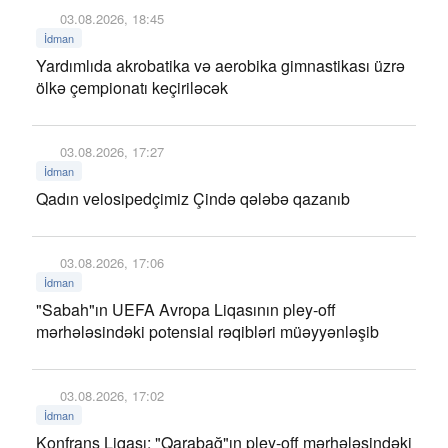
03.08.2026, 18:45
İdman
Yardımlıda akrobatika və aerobika gimnastikası üzrə
ölkə çempionatı keçiriləcək
03.08.2026, 17:27
İdman
Qadın velosipedçimiz Çində qələbə qazanıb
03.08.2026, 17:06
İdman
"Sabah"ın UEFA Avropa Liqasının pley-off
mərhələsindəki potensial rəqibləri müəyyənləşib
03.08.2026, 17:02
İdman
Konfrans Liqası: "Qarabağ"ın pley-off mərhələsindəki