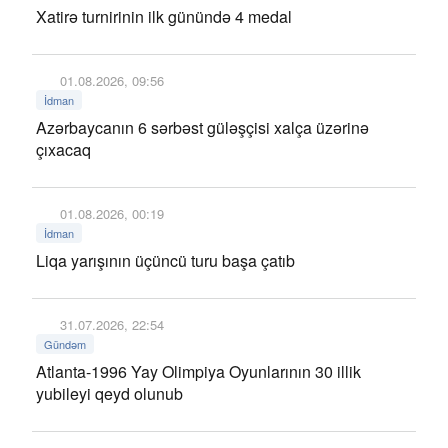
Xatirə turnirinin ilk günündə 4 medal
01.08.2026, 09:56
İdman
Azərbaycanın 6 sərbəst güləşçisi xalça üzərinə
çıxacaq
01.08.2026, 00:19
İdman
Liqa yarışının üçüncü turu başa çatıb
31.07.2026, 22:54
Gündəm
Atlanta-1996 Yay Olimpiya Oyunlarının 30 illik
yubileyi qeyd olunub