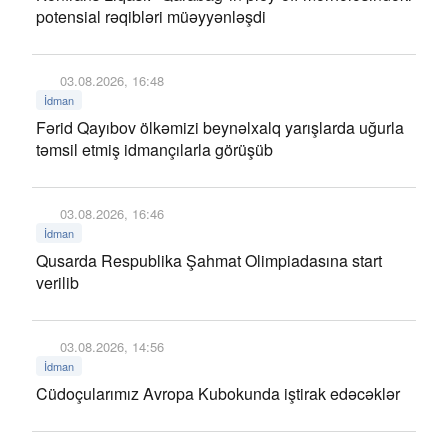
potensial rəqibləri müəyyənləşdi
03.08.2026, 16:48
İdman
Fərid Qayıbov ölkəmizi beynəlxalq yarışlarda uğurla
təmsil etmiş idmançılarla görüşüb
03.08.2026, 16:46
İdman
Qusarda Respublika Şahmat Olimpiadasına start
verilib
03.08.2026, 14:56
İdman
Cüdoçularımız Avropa Kubokunda iştirak edəcəklər