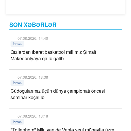
SON XƏBƏRLƏR
07.08.2026, 14:40
İdman
Qızlardan ibarət basketbol millimiz Şimali
Makedoniyaya qalib gəlib
07.08.2026, 13:38
İdman
Cüdoçularımız üçün dünya çempionatı öncəsi
seminar keçirilib
07.08.2026, 13:18
İdman
"Tottenhem" Miki van de Venlə yeni müqavilə üzrə