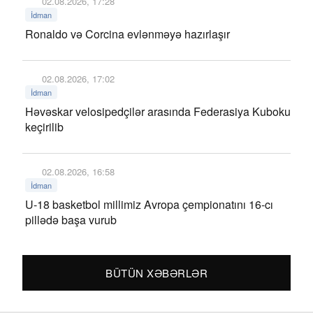
02.08.2026, 17:28
İdman
Ronaldo və Corcina evlənməyə hazırlaşır
02.08.2026, 17:02
İdman
Həvəskar velosipedçilər arasında Federasiya Kuboku
keçirilib
02.08.2026, 16:58
İdman
U-18 basketbol millimiz Avropa çempionatını 16-cı
pillədə başa vurub
BÜTÜN XƏBƏRLƏR