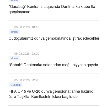
"Qarabağ" Konfrans Liqasında Danimarka klubu ilə
qarşılaşacaq
06.08.2026, 10:18
İdman
Cüdoçularımız dünya çempionatında iştirak edəcəklər
05.08.2026, 23:29
İdman
"Sabah" Danimarka səfərindən məğlubiyyətlə qayıdır
05.08.2026, 22:26
Gündəm
FIFA U-15 və U-20 dünya çempionatlarına hazırlıq
üzrə Təşkilat Komitəsinin iclası baş tutub