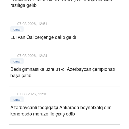
razılığa gəlib
07.08.2026, 12:51
İdman
Lui van Qal xərçəngə qalib gəldi
07.08.2026, 12:24
İdman
Bədii gimnastika üzrə 31-ci Azərbaycan çempionatı
başa çatıb
07.08.2026, 11:13
İdman
Azərbaycanlı tədqiqatçı Ankarada beynəlxalq elmi
konqresdə məruzə ilə çıxış edib