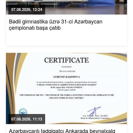
07.08.2026, 12:24
Bədii gimnastika üzrə 31-ci Azərbaycan
çempionatı başa çatıb
07.08.2026, 11:13
Azərbaycanlı tədqiqatçı Ankarada beynəlxalq