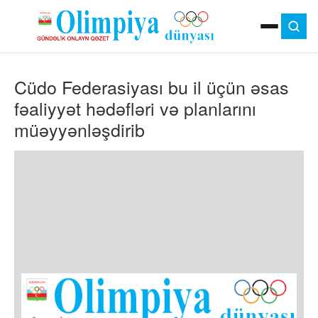
ANA SƏHIFƏ
Cüdo Federasiyası bu il üçün əsas
MOK
OLIMPIYA OYUNLARI
fəaliyyət hədəfləri və planlarını
ÇAP VERSIYASI
müəyyənləşdirib
TV
GÜNDƏM
İDMAN
OLIMPIYA HƏRƏKATI
MƏDƏNIYYƏT
MÜSAHIBƏ
FOTO
VIDEO
DIGƏR