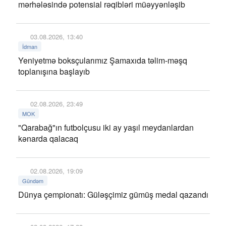
mərhələsində potensial rəqibləri müəyyənləşib
03.08.2026, 13:40
İdman
Yeniyetmə boksçularımız Şamaxıda təlim-məşq
toplanışına başlayıb
02.08.2026, 23:49
MOK
"Qarabağ"ın futbolçusu iki ay yaşıl meydanlardan
kənarda qalacaq
02.08.2026, 19:09
Gündəm
Dünya çempionatı: Güləşçimiz gümüş medal qazandı