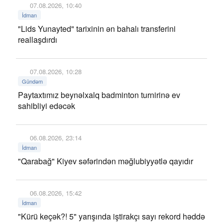
07.08.2026, 10:40
İdman
"Lids Yunayted" tarixinin ən bahalı transferini
reallaşdırdı
07.08.2026, 10:28
Gündəm
Paytaxtımız beynəlxalq badminton turnirinə ev
sahibliyi edəcək
06.08.2026, 23:14
İdman
"Qarabağ" Kiyev səfərindən məğlubiyyətlə qayıdır
06.08.2026, 15:42
İdman
"Kürü keçək?! 5" yarışında iştirakçı sayı rekord həddə