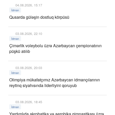
04.08.2026, 15:17
İdman
Qusarda güləşin dostluq körpüsü
03.08.2026, 22:10
İdman
Çimərlik voleybolu üzrə Azərbaycan çempionatının
püşkü atılıb
03.08.2026, 20:03
İdman
Olimpiya mükafatçımız Azərbaycan idmançılarının
reytinq siyahısında liderliyini qoruyub
03.08.2026, 18:45
İdman
Yardımlıda akrobatika və aerobika gimnastikası üzrə