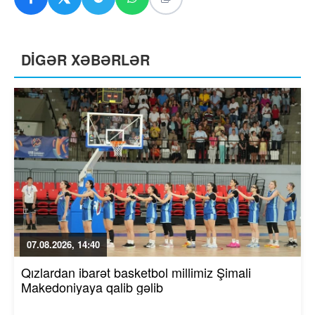
DİGƏR XƏBƏRLƏR
07.08.2026, 14:40
Qızlardan ibarət basketbol millimiz Şimali
Makedoniyaya qalib gəlib