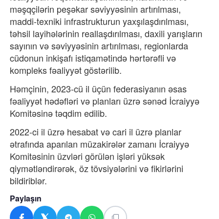
məşqçilərin peşəkar səviyyəsinin artırılması,
maddi-texniki infrastrukturun yaxşılaşdırılması,
təhsil layihələrinin reallaşdırılması, daxili yarışların
sayının və səviyyəsinin artırılması, regionlarda
cüdonun inkişafı istiqamətində hərtərəfli və
kompleks fəaliyyət göstərilib.
Həmçinin, 2023-cü il üçün federasiyanın əsas
fəaliyyət hədəfləri və planları üzrə sənəd İcraiyyə
Komitəsinə təqdim edilib.
2022-ci il üzrə hesabat və cari il üzrə planlar
ətrafında aparılan müzakirələr zamanı İcraiyyə
Komitəsinin üzvləri görülən işləri yüksək
qiymətləndirərək, öz tövsiyələrini və fikirlərini
bildiriblər.
Paylaşın