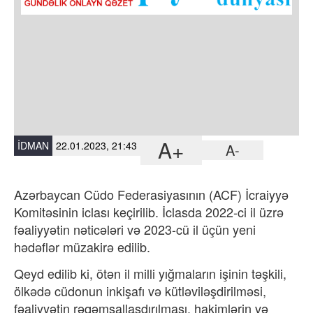
A+
İDMAN
22.01.2023, 21:43
A-
Azərbaycan Cüdo Federasiyasının (ACF) İcraiyyə
Komitəsinin iclası keçirilib. İclasda 2022-ci il üzrə
fəaliyyətin nəticələri və 2023-cü il üçün yeni
hədəflər müzakirə edilib.
Qeyd edilib ki, ötən il milli yığmaların işinin təşkili,
ölkədə cüdonun inkişafı və kütləviləşdirilməsi,
fəaliyyətin rəqəmsallaşdırılması, hakimlərin və