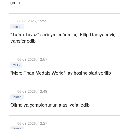
çatıb
06.08.2026, 15:25
İdman
"Turan Tovuz" serbiyalı müdafiəçi Filip Damyanoviçi
transfer edib
06.08.2026, 12:57
MOK
"More Than Medals World" layihəsinə start verilib
06.08.2026, 12:48
İdman
Olimpiya çempionunun atası vəfat edib
06.08.2026, 12:27
İdman