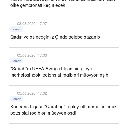
ölkə çempionatı keçiriləcək
03.08.2026, 17:27
İdman
Qadın velosipedçimiz Çində qələbə qazanıb
03.08.2026, 17:06
İdman
"Sabah"ın UEFA Avropa Liqasının pley-off
mərhələsindəki potensial rəqibləri müəyyənləşib
03.08.2026, 17:02
İdman
Konfrans Liqası: "Qarabağ"ın pley-off mərhələsindəki
potensial rəqibləri müəyyənləşdi