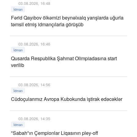
03.08.2026, 16:48
İdman
Fərid Qayıbov ölkəmizi beynəlxalq yarışlarda uğurla
təmsil etmiş idmançılarla görüşüb
03.08.2026, 16:46
İdman
Qusarda Respublika Şahmat Olimpiadasına start
verilib
03.08.2026, 14:56
İdman
Cüdoçularımız Avropa Kubokunda iştirak edəcəklər
03.08.2026, 14:35
İdman
"Sabah"ın Çempionlar Liqasının pley-off