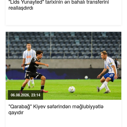
"Lids Yunayted" tarixinin ən bahalı transferini
reallaşdırdı
06.08.2026, 23:14
"Qarabağ" Kiyev səfərindən məğlubiyyətlə
qayıdır