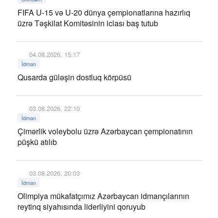
FIFA U-15 və U-20 dünya çempionatlarına hazırlıq
üzrə Təşkilat Komitəsinin iclası baş tutub
04.08.2026, 15:17
İdman
Qusarda güləşin dostluq körpüsü
03.08.2026, 22:10
İdman
Çimərlik voleybolu üzrə Azərbaycan çempionatının
püşkü atılıb
03.08.2026, 20:03
İdman
Olimpiya mükafatçımız Azərbaycan idmançılarının
reytinq siyahısında liderliyini qoruyub