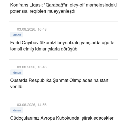
Konfrans Liqası: "Qarabağ"ın pley-off mərhələsindəki
potensial rəqibləri müəyyənləşdi
03.08.2026, 16:48
İdman
Fərid Qayıbov ölkəmizi beynəlxalq yarışlarda uğurla
təmsil etmiş idmançılarla görüşüb
03.08.2026, 16:46
İdman
Qusarda Respublika Şahmat Olimpiadasına start
verilib
03.08.2026, 14:56
İdman
Cüdoçularımız Avropa Kubokunda iştirak edəcəklər