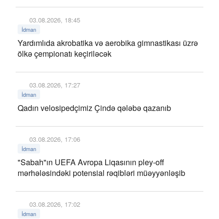
03.08.2026, 18:45
İdman
Yardımlıda akrobatika və aerobika gimnastikası üzrə
ölkə çempionatı keçiriləcək
03.08.2026, 17:27
İdman
Qadın velosipedçimiz Çində qələbə qazanıb
03.08.2026, 17:06
İdman
"Sabah"ın UEFA Avropa Liqasının pley-off
mərhələsindəki potensial rəqibləri müəyyənləşib
03.08.2026, 17:02
İdman