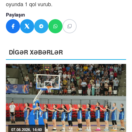
oyunda 1 qol vurub.
Paylaşın
DİGƏR XƏBƏRLƏR
07.08.2026, 14:40