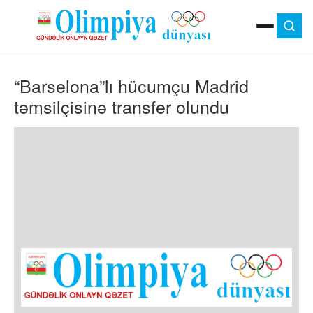
ANA SƏHIFƏ
“Barselona”lı hücumçu Madrid
MOK
OLIMPIYA OYUNLARI
təmsilçisinə transfer olundu
ÇAP VERSIYASI
TV
GÜNDƏM
İDMAN
OLIMPIYA HƏRƏKATI
MƏDƏNIYYƏT
MÜSAHIBƏ
FOTO
VIDEO
DIGƏR