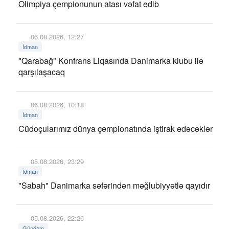
Olimpiya çempionunun atası vəfat edib
06.08.2026, 12:27
İdman
"Qarabağ" Konfrans Liqasında Danimarka klubu ilə
qarşılaşacaq
06.08.2026, 10:18
İdman
Cüdoçularımız dünya çempionatında iştirak edəcəklər
05.08.2026, 23:29
İdman
"Sabah" Danimarka səfərindən məğlubiyyətlə qayıdır
05.08.2026, 22:26
Gündəm