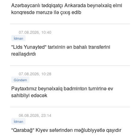
Azərbaycanlı tədqiqatçı Ankarada beynəlxalq elmi
konqresdə məruzə ilə çıxış edib
07.08.2026, 10:40
İdman
"Lids Yunayted" tarixinin ən bahalı transferini
reallaşdırdı
07.08.2026, 10:28
Gündəm
Paytaxtımız beynəlxalq badminton turnirinə ev
sahibliyi edəcək
06.08.2026, 23:14
İdman
"Qarabağ" Kiyev səfərindən məğlubiyyətlə qayıdır