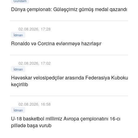
Gündəm
Dünya çempionatı: Güləşçimiz gümüş medal qazandı
02.08.2026, 17:28
İdman
Ronaldo və Corcina evlənməyə hazırlaşır
02.08.2026, 17:02
İdman
Həvəskar velosipedçilər arasında Federasiya Kuboku
keçirilib
02.08.2026, 16:58
İdman
U-18 basketbol millimiz Avropa çempionatını 16-cı
pillədə başa vurub