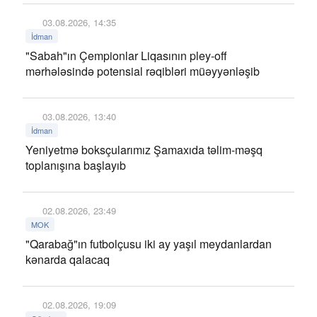
03.08.2026, 14:35
İdman
"Sabah"ın Çempionlar Liqasının pley-off
mərhələsində potensial rəqibləri müəyyənləşib
03.08.2026, 13:40
İdman
Yeniyetmə boksçularımız Şamaxıda təlim-məşq
toplanışına başlayıb
02.08.2026, 23:49
MOK
"Qarabağ"ın futbolçusu iki ay yaşıl meydanlardan
kənarda qalacaq
02.08.2026, 19:09