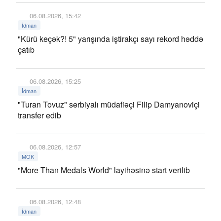
06.08.2026, 15:42
İdman
"Kürü keçək?! 5" yarışında iştirakçı sayı rekord həddə
çatıb
06.08.2026, 15:25
İdman
"Turan Tovuz" serbiyalı müdafiəçi Filip Damyanoviçi
transfer edib
06.08.2026, 12:57
MOK
"More Than Medals World" layihəsinə start verilib
06.08.2026, 12:48
İdman