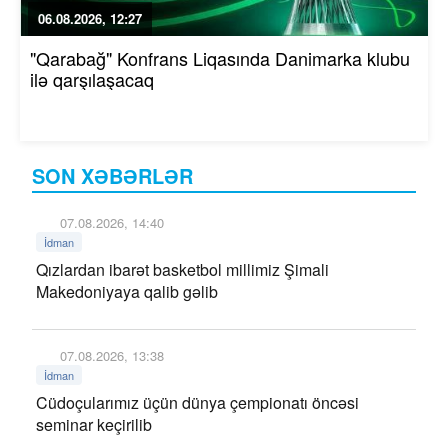
06.08.2026, 12:27
"Qarabağ" Konfrans Liqasında Danimarka klubu
ilə qarşılaşacaq
SON XƏBƏRLƏR
07.08.2026, 14:40
İdman
Qızlardan ibarət basketbol millimiz Şimali
Makedoniyaya qalib gəlib
07.08.2026, 13:38
İdman
Cüdoçularımız üçün dünya çempionatı öncəsi
seminar keçirilib