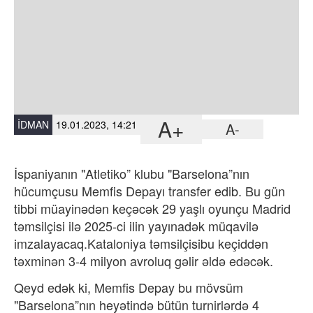
A+
İDMAN
19.01.2023, 14:21
A-
İspaniyanın "Atletiko” klubu "Barselona”nın
hücumçusu Memfis Depayı transfer edib. Bu gün
tibbi müayinədən keçəcək 29 yaşlı oyunçu Madrid
təmsilçisi ilə 2025-ci ilin yayınadək müqavilə
imzalayacaq.
Kataloniya təmsilçisi
bu keçiddən
təxminən 3-4 milyon avroluq gəlir əldə edəcək.
Qeyd edək ki, Memfis Depay bu mövsüm
"Barselona”nın heyətində bütün turnirlərdə 4