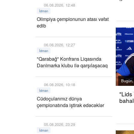
06.08.2026, 12:48
İdman
Olimpiya çempionunun atası vəfat
edib
06.08.2026, 12:27
İdman
"Qarabağ" Konfrans Liqasında
Danimarka klubu ilə qarşılaşacaq
Bugün,
06.08.2026, 10:18
İdman
"Lids
Cüdoçularımız dünya
bahalı
çempionatında iştirak edəcəklər
05.08.2026, 23:29
İdman