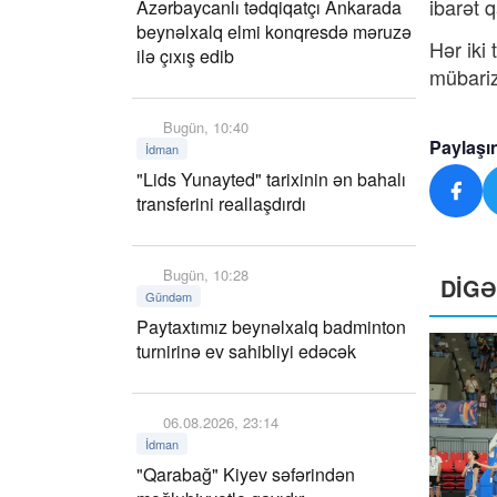
ibarət q
Azərbaycanlı tədqiqatçı Ankarada
beynəlxalq elmi konqresdə məruzə
Hər iki
ilə çıxış edib
mübariz
Bugün, 10:40
Paylaşı
İdman
"Lids Yunayted" tarixinin ən bahalı
transferini reallaşdırdı
Bugün, 10:28
DİG
Gündəm
Paytaxtımız beynəlxalq badminton
turnirinə ev sahibliyi edəcək
06.08.2026, 23:14
İdman
"Qarabağ" Kiyev səfərindən