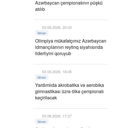
Azərbaycan çempionatının püşkü
atılıb
03.08.2026, 20:03
İdman
Olimpiya mükafatçımız Azərbaycan
idmançılarının reytinq siyahısında
liderliyini qoruyub
03.08.2026, 18:45
İdman
Yardımlıda akrobatika və aerobika
gimnastikası üzrə ölkə çempionatı
keçiriləcək
03.08.2026, 17:27
İdman