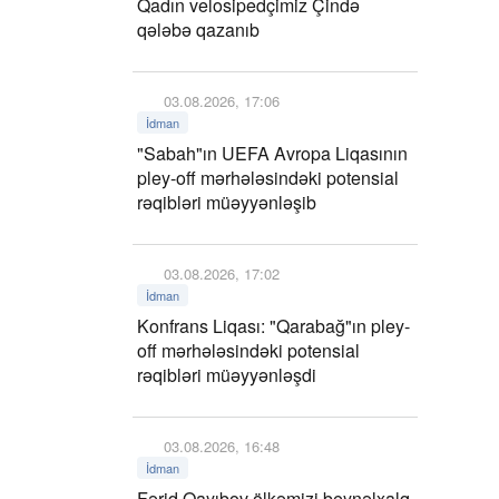
Qadın velosipedçimiz Çində
qələbə qazanıb
03.08.2026, 17:06
İdman
"Sabah"ın UEFA Avropa Liqasının
pley-off mərhələsindəki potensial
rəqibləri müəyyənləşib
03.08.2026, 17:02
İdman
Konfrans Liqası: "Qarabağ"ın pley-
off mərhələsindəki potensial
rəqibləri müəyyənləşdi
03.08.2026, 16:48
İdman
Fərid Qayıbov ölkəmizi beynəlxalq