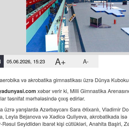
A+
A-
N
05.06.2026, 15:23
aerobika və akrobatika gimnastikası üzrə Dünya Kuboku ya
xəbər verir ki,
Milli Gimnastika Arenasınd
yadunyasi.com
ar təsnifat mərhələsində çıxış edirlər.
a üzrə yarışlarda Azərbaycanı Sara Əlixanlı, Vladimir 
, Leyla Bejanova və Xədicə Quliyeva, akrobatikada is
-Rəsul Seyidlidən ibarət kişi cütlükləri, Anahita Başiri