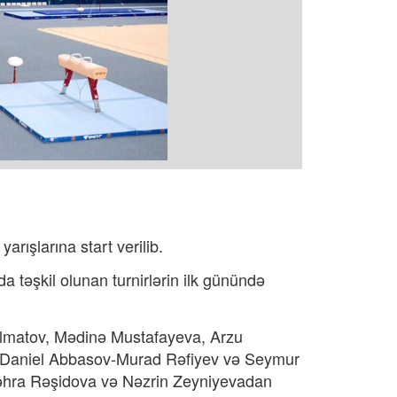
rışlarına start verilib.
a təşkil olunan turnirlərin ilk günündə
Dolmatov, Mədinə Mustafayeva, Arzu
ə Daniel Abbasov-Murad Rəfiyev və Seymur
, Zəhra Rəşidova və Nəzrin Zeyniyevadan