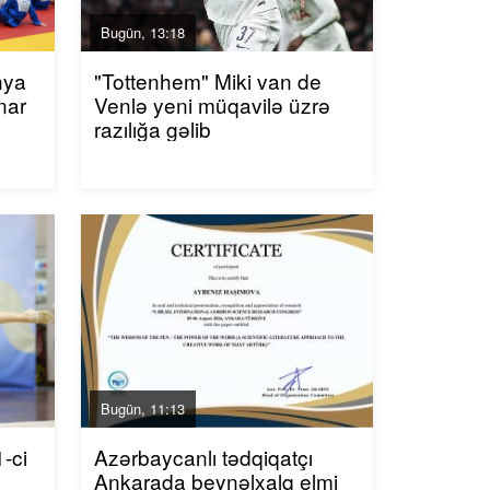
Bugün, 13:18
nya
"Tottenhem" Miki van de
nar
Venlə yeni müqavilə üzrə
razılığa gəlib
Bugün, 11:13
-ci
Azərbaycanlı tədqiqatçı
Ankarada beynəlxalq elmi