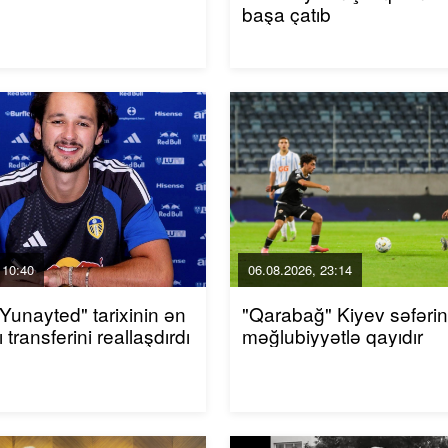
başa çatıb
 10:40
06.08.2026, 23:14
 Yunayted" tarixinin ən
"Qarabağ" Kiyev səfəri
 transferini reallaşdırdı
məğlubiyyətlə qayıdır