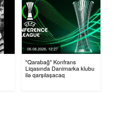
06.08.2026, 12:27
"Qarabağ" Konfrans
Liqasında Danimarka klubu
ilə qarşılaşacaq