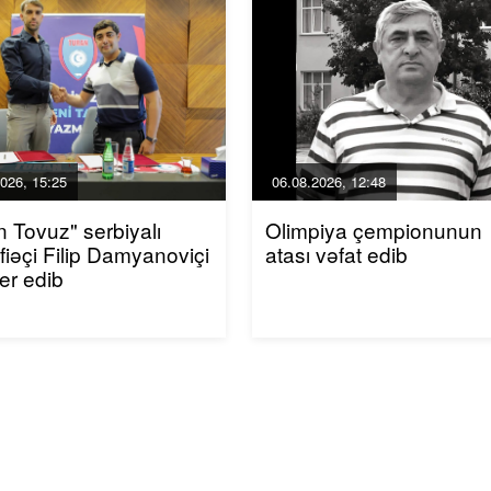
026, 15:25
06.08.2026, 12:48
n Tovuz" serbiyalı
Olimpiya çempionunun
iəçi Filip Damyanoviçi
atası vəfat edib
fer edib