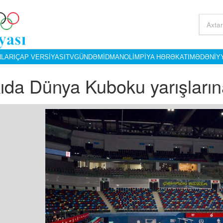
LARI
ÇAP VERSIYASI
TV
GÜNDƏM
İDMAN
OLIMPIYA HƏRƏKATI
MƏDƏNIY
ıda Dünya Kuboku yarışlarına 