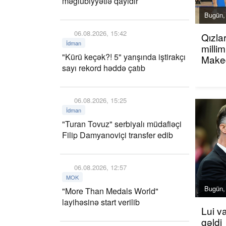
məğlubiyyətlə qayıdır
Bugün,
06.08.2026, 15:42
Qızla
İdman
millim
"Kürü keçək?! 5" yarışında iştirakçı
Maked
sayı rekord həddə çatıb
06.08.2026, 15:25
İdman
"Turan Tovuz" serbiyalı müdafiəçi
Filip Damyanoviçi transfer edib
06.08.2026, 12:57
MOK
Bugün,
"More Than Medals World"
layihəsinə start verilib
Lui v
gəldi