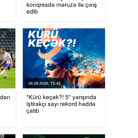
konqresdə məruzə ilə çıxış
edib
06.08.2026, 15:42
ndən
"Kürü keçək?! 5" yarışında
iştirakçı sayı rekord həddə
çatıb