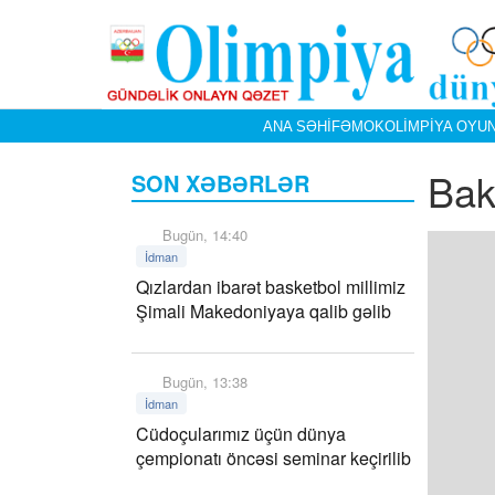
ANA SƏHIFƏ
MOK
OLIMPIYA OYUN
Bak
SON XƏBƏRLƏR
Bugün, 14:40
İdman
Qızlardan ibarət basketbol millimiz
Şimali Makedoniyaya qalib gəlib
Bugün, 13:38
İdman
Cüdoçularımız üçün dünya
çempionatı öncəsi seminar keçirilib