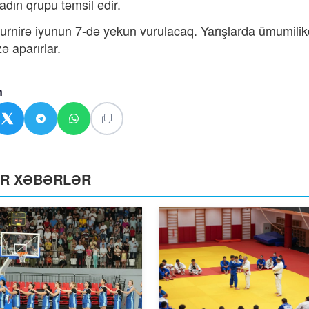
adın qrupu təmsil edir.
 turnirə iyunun 7-də yekun vurulacaq. Yarışlarda ümumili
ə aparırlar.
n
ƏR XƏBƏRLƏR