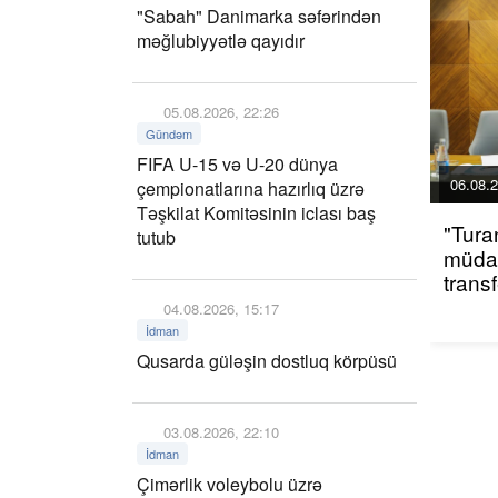
"Sabah" Danimarka səfərindən
məğlubiyyətlə qayıdır
05.08.2026, 22:26
Gündəm
FIFA U-15 və U-20 dünya
06.08.2
çempionatlarına hazırlıq üzrə
Təşkilat Komitəsinin iclası baş
"Tura
tutub
müdaf
trans
04.08.2026, 15:17
İdman
Qusarda güləşin dostluq körpüsü
03.08.2026, 22:10
İdman
Çimərlik voleybolu üzrə