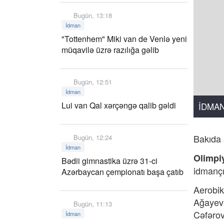
Bugün, 13:18
İdman
"Tottenhem" Miki van de Venlə yeni
müqavilə üzrə razılığa gəlib
Bugün, 12:51
İdman
Lui van Qal xərçəngə qalib gəldi
İDMA
Bakıda 
Bugün, 12:24
İdman
Olimpi
Bədii gimnastika üzrə 31-ci
idmançıl
Azərbaycan çempionatı başa çatıb
Aerobik
Ağayeva
Bugün, 11:13
Cəfərov
İdman