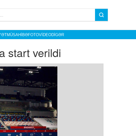
YƏT
MÜSAHIBƏ
FOTO
VIDEO
DIGƏR
start verildi