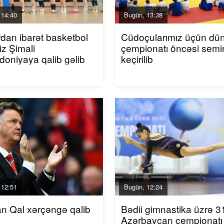
 14:40
Bugün, 13:38
rdan ibarət basketbol
Cüdoçularımız üçün dü
iz Şimali
çempionatı öncəsi semi
oniyaya qalib gəlib
keçirilib
 12:51
Bugün, 12:24
an Qal xərçəngə qalib
Bədii gimnastika üzrə 31
Azərbaycan çempionatı