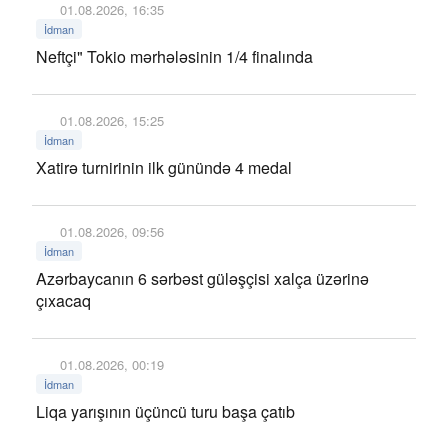
01.08.2026, 16:35
İdman
Neftçi" Tokio mərhələsinin 1/4 finalında
01.08.2026, 15:25
İdman
Xatirə turnirinin ilk günündə 4 medal
01.08.2026, 09:56
İdman
Azərbaycanın 6 sərbəst güləşçisi xalça üzərinə
çıxacaq
01.08.2026, 00:19
İdman
Liqa yarışının üçüncü turu başa çatıb