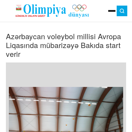
ANA SƏHIFƏ
Azərbaycan voleybol millisi Avropa
MOK
OLIMPIYA OYUNLARI
Liqasında mübarizəyə Bakıda start
ÇAP VERSIYASI
verir
TV
GÜNDƏM
İDMAN
OLIMPIYA HƏRƏKATI
MƏDƏNIYYƏT
MÜSAHIBƏ
FOTO
VIDEO
DIGƏR