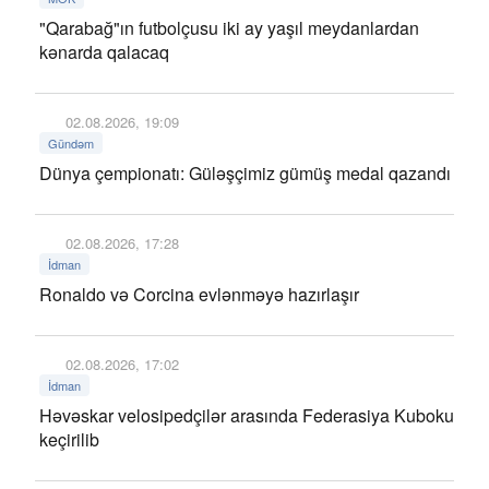
"Qarabağ"ın futbolçusu iki ay yaşıl meydanlardan
kənarda qalacaq
02.08.2026, 19:09
Gündəm
Dünya çempionatı: Güləşçimiz gümüş medal qazandı
02.08.2026, 17:28
İdman
Ronaldo və Corcina evlənməyə hazırlaşır
02.08.2026, 17:02
İdman
Həvəskar velosipedçilər arasında Federasiya Kuboku
keçirilib