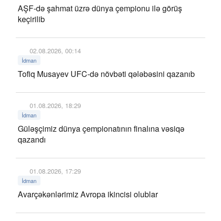
AŞF-də şahmat üzrə dünya çempionu ilə görüş
keçirilib
02.08.2026, 00:14
İdman
Tofiq Musayev UFC-də növbəti qələbəsini qazanıb
01.08.2026, 18:29
İdman
Güləşçimiz dünya çempionatının finalına vəsiqə
qazandı
01.08.2026, 17:29
İdman
Avarçəkənlərimiz Avropa ikincisi olublar