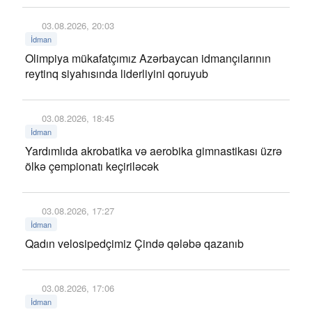
03.08.2026, 20:03
İdman
Olimpiya mükafatçımız Azərbaycan idmançılarının
reytinq siyahısında liderliyini qoruyub
03.08.2026, 18:45
İdman
Yardımlıda akrobatika və aerobika gimnastikası üzrə
ölkə çempionatı keçiriləcək
03.08.2026, 17:27
İdman
Qadın velosipedçimiz Çində qələbə qazanıb
03.08.2026, 17:06
İdman