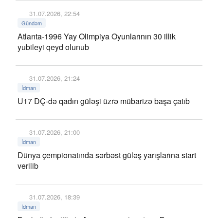
31.07.2026, 22:54
Gündəm
Atlanta-1996 Yay Olimpiya Oyunlarının 30 illik
yubileyi qeyd olunub
31.07.2026, 21:24
İdman
U17 DÇ-də qadın güləşi üzrə mübarizə başa çatıb
31.07.2026, 21:00
İdman
Dünya çempionatında sərbəst güləş yarışlarına start
verilib
31.07.2026, 18:39
İdman