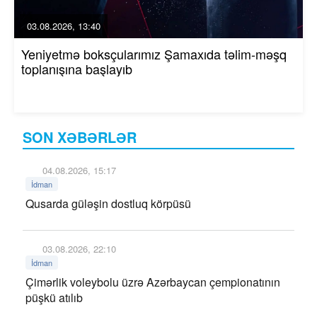
03.08.2026, 13:40
Yeniyetmə boksçularımız Şamaxıda təlim-məşq
toplanışına başlayıb
SON XƏBƏRLƏR
04.08.2026, 15:17
İdman
Qusarda güləşin dostluq körpüsü
03.08.2026, 22:10
İdman
Çimərlik voleybolu üzrə Azərbaycan çempionatının
püşkü atılıb