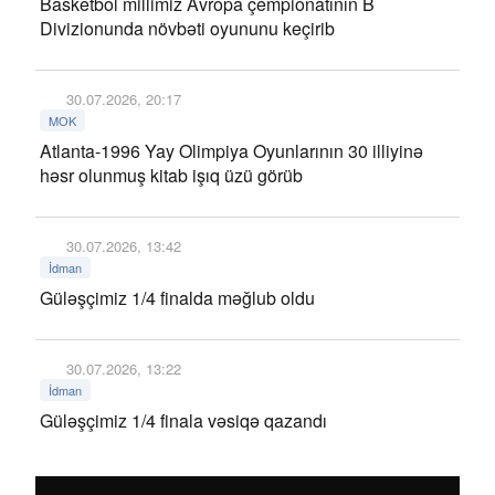
Basketbol millimiz Avropa çempionatının B
Divizionunda növbəti oyununu keçirib
30.07.2026, 20:17
MOK
Atlanta-1996 Yay Olimpiya Oyunlarının 30 illiyinə
həsr olunmuş kitab işıq üzü görüb
30.07.2026, 13:42
İdman
Güləşçimiz 1/4 finalda məğlub oldu
30.07.2026, 13:22
İdman
Güləşçimiz 1/4 finala vəsiqə qazandı