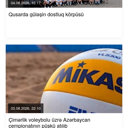
04.08.2026, 15:17
Qusarda güləşin dostluq körpüsü
03.08.2026, 22:10
Çimərlik voleybolu üzrə Azərbaycan
çempionatının püşkü atılıb