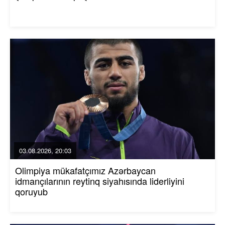
03.08.2026, 20:03
Olimpiya mükafatçımız Azərbaycan
idmançılarının reytinq siyahısında liderliyini
qoruyub