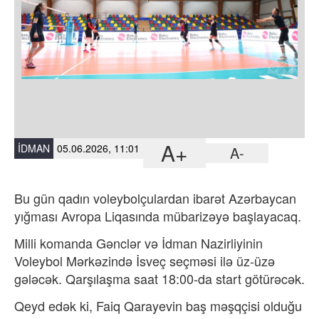
A+
İDMAN
05.06.2026, 11:01
A-
Bu gün qadın voleybolçulardan ibarət Azərbaycan
yığması Avropa Liqasında mübarizəyə başlayacaq.
Milli komanda Gənclər və İdman Nazirliyinin
Voleybol Mərkəzində İsveç seçməsi ilə üz-üzə
gələcək. Qarşılaşma saat 18:00-da start götürəcək.
Qeyd edək ki, Faiq Qarayevin baş məşqçisi olduğu