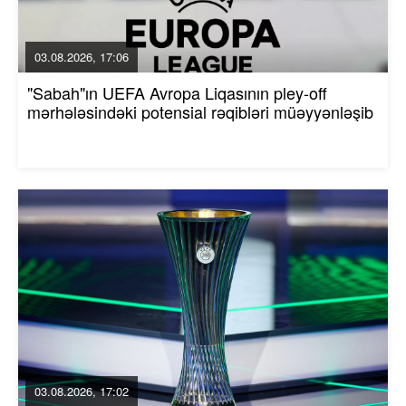
03.08.2026, 17:06
"Sabah"ın UEFA Avropa Liqasının pley-off
mərhələsindəki potensial rəqibləri müəyyənləşib
03.08.2026, 17:02