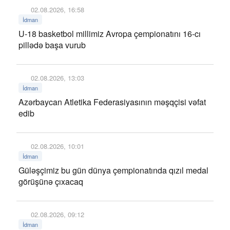
02.08.2026, 16:58
İdman
U-18 basketbol millimiz Avropa çempionatını 16-cı
pillədə başa vurub
02.08.2026, 13:03
İdman
Azərbaycan Atletika Federasiyasının məşqçisi vəfat
edib
02.08.2026, 10:01
İdman
Güləşçimiz bu gün dünya çempionatında qızıl medal
görüşünə çıxacaq
02.08.2026, 09:12
İdman