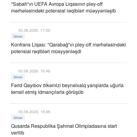
"Sabah"ın UEFA Avropa Liqasının pley-off
mərhələsindəki potensial rəqibləri müəyyənləşib
03.08.2026, 17:02
İdman
Konfrans Liqası: "Qarabağ"ın pley-off mərhələsindəki
potensial rəqibləri müəyyənləşdi
03.08.2026, 16:48
İdman
Fərid Qayıbov ölkəmizi beynəlxalq yarışlarda uğurla
təmsil etmiş idmançılarla görüşüb
03.08.2026, 16:46
İdman
Qusarda Respublika Şahmat Olimpiadasına start
verilib