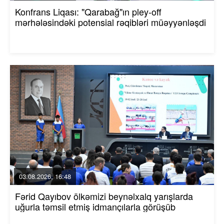
Konfrans Liqası: "Qarabağ"ın pley-off
mərhələsindəki potensial rəqibləri müəyyənləşdi
03.08.2026, 16:48
Fərid Qayıbov ölkəmizi beynəlxalq yarışlarda
uğurla təmsil etmiş idmançılarla görüşüb