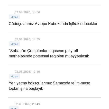
03.08.2026, 14:56
İdman
Cüdoçularımız Avropa Kubokunda iştirak edəcəklər
03.08.2026, 14:35
İdman
"Sabah"ın Çempionlar Liqasının pley-off
mərhələsində potensial rəqibləri müəyyənləşib
03.08.2026, 13:40
İdman
Yeniyetmə boksçularımız Şamaxıda təlim-məşq
toplanışına başlayıb
02.08.2026, 23:49
MOK