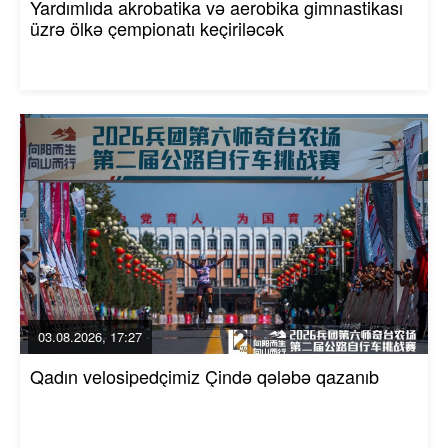
Yardımlıda akrobatika və aerobika gimnastikası
üzrə ölkə çempionatı keçiriləcək
03.08.2026, 17:27
Qadın velosipedçimiz Çində qələbə qazanıb