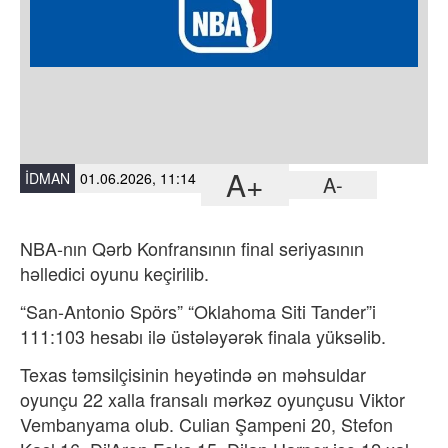
A+
İDMAN
01.06.2026, 11:14
A-
NBA-nın Qərb Konfransının final seriyasının
həlledici oyunu keçirilib.
“San-Antonio Spörs” “Oklahoma Siti Tander”i
111:103 hesabı ilə üstələyərək finala yüksəlib.
Texas təmsilçisinin heyətində ən məhsuldar
oyunçu 22 xalla fransalı mərkəz oyunçusu Viktor
Vembanyama olub. Culian Şampeni 20, Stefon