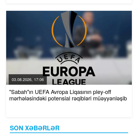
03.08.2026, 17:06
"Sabah"ın UEFA Avropa Liqasının pley-off
mərhələsindəki potensial rəqibləri müəyyənləşib
SON XƏBƏRLƏR