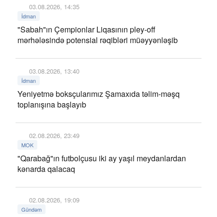
03.08.2026, 14:35
İdman
"Sabah"ın Çempionlar Liqasının pley-off
mərhələsində potensial rəqibləri müəyyənləşib
03.08.2026, 13:40
İdman
Yeniyetmə boksçularımız Şamaxıda təlim-məşq
toplanışına başlayıb
02.08.2026, 23:49
MOK
"Qarabağ"ın futbolçusu iki ay yaşıl meydanlardan
kənarda qalacaq
02.08.2026, 19:09
Gündəm