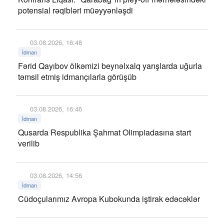
potensial rəqibləri müəyyənləşdi
03.08.2026, 16:48
İdman
Fərid Qayıbov ölkəmizi beynəlxalq yarışlarda uğurla
təmsil etmiş idmançılarla görüşüb
03.08.2026, 16:46
İdman
Qusarda Respublika Şahmat Olimpiadasına start
verilib
03.08.2026, 14:56
İdman
Cüdoçularımız Avropa Kubokunda iştirak edəcəklər