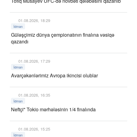
Tofiq Musayev UFC-də növbəti qələbəsini qazanıb
01.08.2026, 18:29
İdman
Güləşçimiz dünya çempionatının finalına vəsiqə
qazandı
01.08.2026, 17:29
İdman
Avarçəkənlərimiz Avropa ikincisi olublar
01.08.2026, 16:35
İdman
Neftçi" Tokio mərhələsinin 1/4 finalında
01.08.2026, 15:25
İdman