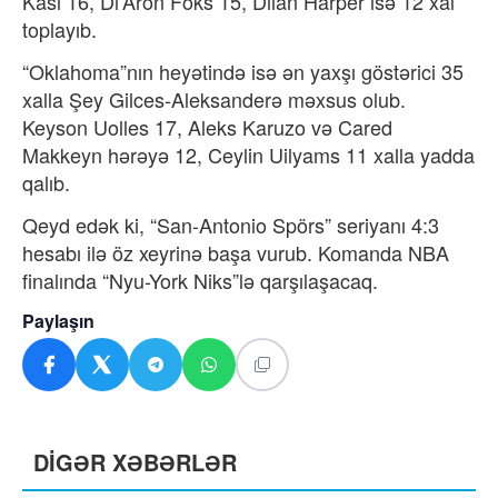
Kasl 16, Di'Aron Foks 15, Dilan Harper isə 12 xal
toplayıb.
“Oklahoma”nın heyətində isə ən yaxşı göstərici 35
xalla Şey Gilces-Aleksanderə məxsus olub.
Keyson Uolles 17, Aleks Karuzo və Cared
Makkeyn hərəyə 12, Ceylin Uilyams 11 xalla yadda
qalıb.
Qeyd edək ki, “San-Antonio Spörs” seriyanı 4:3
hesabı ilə öz xeyrinə başa vurub. Komanda NBA
finalında “Nyu-York Niks”lə qarşılaşacaq.
Paylaşın
DİGƏR XƏBƏRLƏR