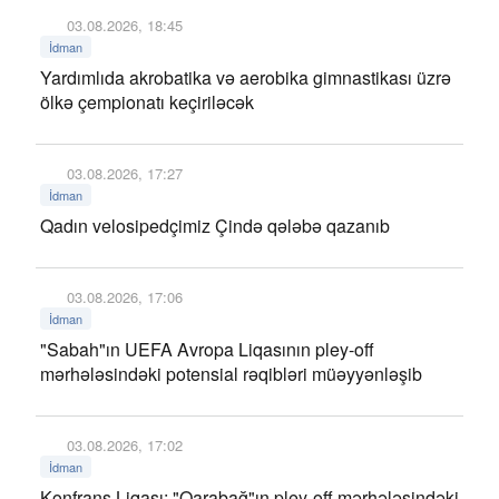
03.08.2026, 18:45
İdman
Yardımlıda akrobatika və aerobika gimnastikası üzrə
ölkə çempionatı keçiriləcək
03.08.2026, 17:27
İdman
Qadın velosipedçimiz Çində qələbə qazanıb
03.08.2026, 17:06
İdman
"Sabah"ın UEFA Avropa Liqasının pley-off
mərhələsindəki potensial rəqibləri müəyyənləşib
03.08.2026, 17:02
İdman
Konfrans Liqası: "Qarabağ"ın pley-off mərhələsindəki