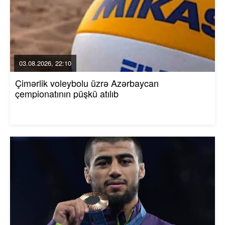
03.08.2026, 22:10
Çimərlik voleybolu üzrə Azərbaycan
çempionatının püşkü atılıb