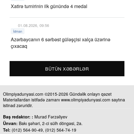
Xatirə turnirinin ilk günündə 4 medal
01.08.2026, 09:56
İdman
Azərbaycanın 6 sərbəst güləşçisi xalça üzərinə
çıxacaq
BÜTÜN XƏBƏRLƏR
Olimpiyadunyasi.com ©2015-2026 Gündəlik onlayn qəzet
Materiallardan istifadə zamanı www.olimpiyadunyasi.com saytına
istinad zəruridir.
Baş redaktor: :
Murad Fərzəliyev
Ünvan:
Bakı şəhəri, 2-ci sülh döngəsi, 2a.
Tel:
(012) 564-90-49, (012) 564-74-19