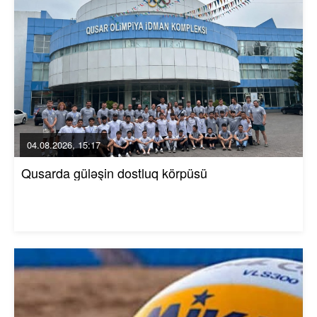
04.08.2026, 15:17
Qusarda güləşin dostluq körpüsü