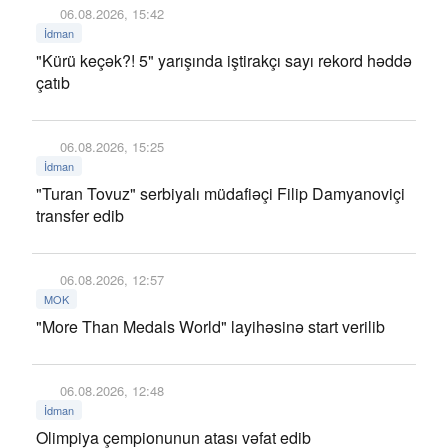
06.08.2026, 15:42
İdman
"Kürü keçək?! 5" yarışında iştirakçı sayı rekord həddə
çatıb
06.08.2026, 15:25
İdman
"Turan Tovuz" serbiyalı müdafiəçi Filip Damyanoviçi
transfer edib
06.08.2026, 12:57
MOK
"More Than Medals World" layihəsinə start verilib
06.08.2026, 12:48
İdman
Olimpiya çempionunun atası vəfat edib