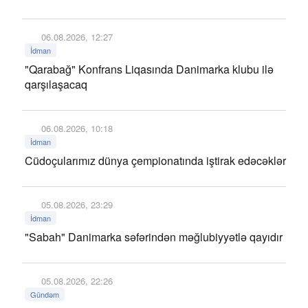
06.08.2026, 12:27
İdman
"Qarabağ" Konfrans Liqasında Danimarka klubu ilə
qarşılaşacaq
06.08.2026, 10:18
İdman
Cüdoçularımız dünya çempionatında iştirak edəcəklər
05.08.2026, 23:29
İdman
"Sabah" Danimarka səfərindən məğlubiyyətlə qayıdır
05.08.2026, 22:26
Gündəm