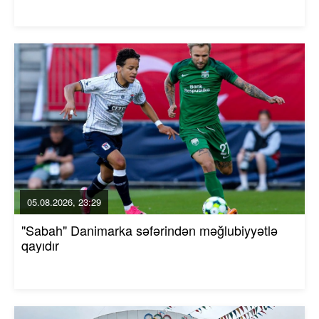
05.08.2026, 23:29
"Sabah" Danimarka səfərindən məğlubiyyətlə
qayıdır