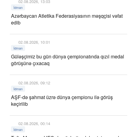
02.08.2026, 13:03
İdman
Azərbaycan Atletika Federasiyasının məşqçisi vəfat
edib
02.08.2026, 10:01
İdman
Güləşçimiz bu gün dünya çempionatında qızıl medal
görüşünə çıxacaq
02.08.2026, 09:12
İdman
AŞF-də şahmat üzrə dünya çempionu ilə görüş
keçirilib
02.08.2026, 00:14
İdman