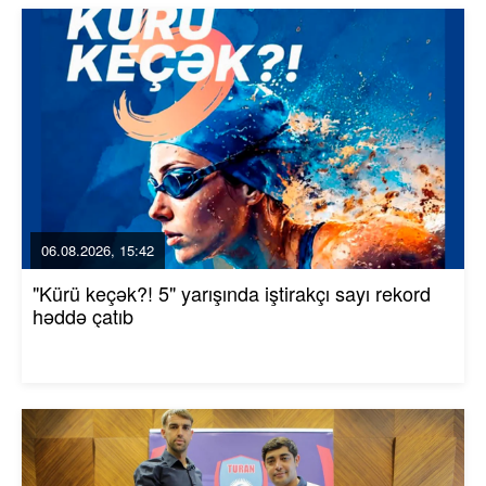
06.08.2026, 15:42
"Kürü keçək?! 5" yarışında iştirakçı sayı rekord
həddə çatıb