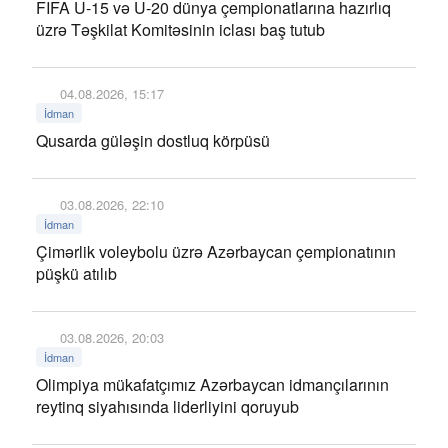
FIFA U-15 və U-20 dünya çempionatlarına hazırlıq
üzrə Təşkilat Komitəsinin iclası baş tutub
04.08.2026, 15:17
İdman
Qusarda güləşin dostluq körpüsü
03.08.2026, 22:10
İdman
Çimərlik voleybolu üzrə Azərbaycan çempionatının
püşkü atılıb
03.08.2026, 20:03
İdman
Olimpiya mükafatçımız Azərbaycan idmançılarının
reytinq siyahısında liderliyini qoruyub