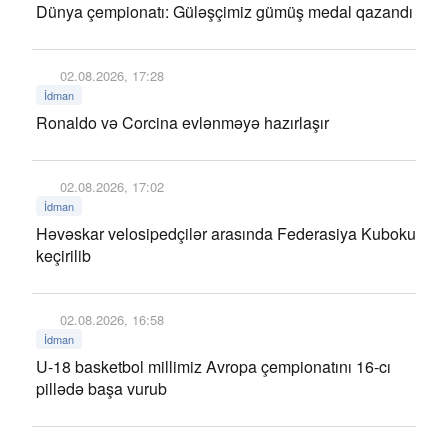
Dünya çempionatı: Güləşçimiz gümüş medal qazandı
02.08.2026, 17:28
İdman
Ronaldo və Corcina evlənməyə hazırlaşır
02.08.2026, 17:02
İdman
Həvəskar velosipedçilər arasında Federasiya Kuboku
keçirilib
02.08.2026, 16:58
İdman
U-18 basketbol millimiz Avropa çempionatını 16-cı
pillədə başa vurub