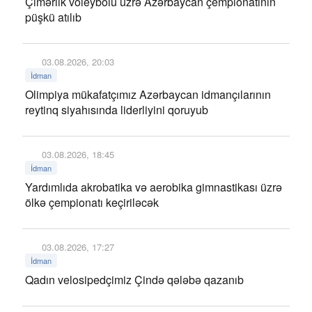
Çimərlik voleybolu üzrə Azərbaycan çempionatının
püşkü atılıb
03.08.2026, 20:03
İdman
Olimpiya mükafatçımız Azərbaycan idmançılarının
reytinq siyahısında liderliyini qoruyub
03.08.2026, 18:45
İdman
Yardımlıda akrobatika və aerobika gimnastikası üzrə
ölkə çempionatı keçiriləcək
03.08.2026, 17:27
İdman
Qadın velosipedçimiz Çində qələbə qazanıb