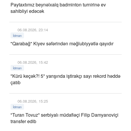
Paytaxtımız beynəlxalq badminton turnirinə ev
sahibliyi edəcək
06.08.2026, 23:14
İdman
"Qarabağ" Kiyev səfərindən məğlubiyyətlə qayıdır
06.08.2026, 15:42
İdman
"Kürü keçək?! 5" yarışında iştirakçı sayı rekord həddə
çatıb
06.08.2026, 15:25
İdman
"Turan Tovuz" serbiyalı müdafiəçi Filip Damyanoviçi
transfer edib