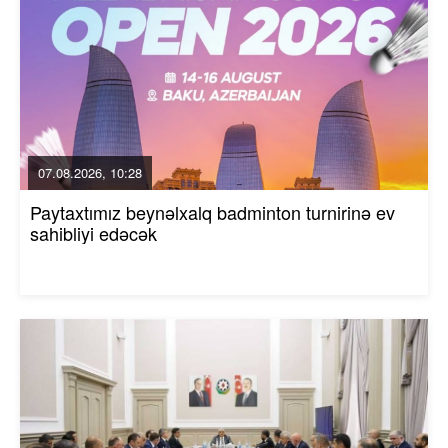
07.08.2026, 10:28
Paytaxtımız beynəlxalq badminton turnirinə ev
sahibliyi edəcək