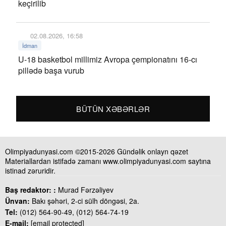
keçirilib
02.08.2026, 16:58
İdman
U-18 basketbol millimiz Avropa çempionatını 16-cı
pillədə başa vurub
BÜTÜN XƏBƏRLƏR
Olimpiyadunyasi.com ©2015-2026 Gündəlik onlayn qəzet
Materiallardan istifadə zamanı www.olimpiyadunyasi.com saytına
istinad zəruridir.
Baş redaktor: :
Murad Fərzəliyev
Ünvan:
Bakı şəhəri, 2-ci sülh döngəsi, 2a.
Tel:
(012) 564-90-49, (012) 564-74-19
E-mail:
[email protected]