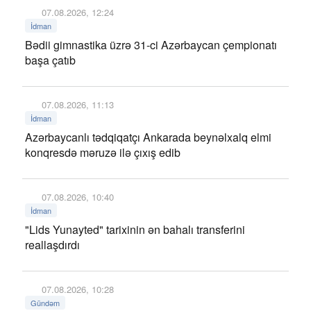
07.08.2026, 12:24
İdman
Bədii gimnastika üzrə 31-ci Azərbaycan çempionatı
başa çatıb
07.08.2026, 11:13
İdman
Azərbaycanlı tədqiqatçı Ankarada beynəlxalq elmi
konqresdə məruzə ilə çıxış edib
07.08.2026, 10:40
İdman
"Lids Yunayted" tarixinin ən bahalı transferini
reallaşdırdı
07.08.2026, 10:28
Gündəm