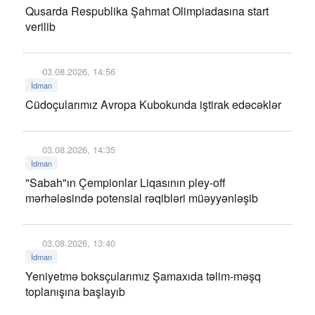
Qusarda Respublika Şahmat Olimpiadasına start
verilib
03.08.2026, 14:56
İdman
Cüdoçularımız Avropa Kubokunda iştirak edəcəklər
03.08.2026, 14:35
İdman
"Sabah"ın Çempionlar Liqasının pley-off
mərhələsində potensial rəqibləri müəyyənləşib
03.08.2026, 13:40
İdman
Yeniyetmə boksçularımız Şamaxıda təlim-məşq
toplanışına başlayıb