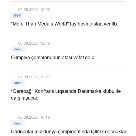
06.08.2026, 12:57
MOK
"More Than Medals World" layihəsinə start verilib
06.08.2026, 12:48
İdman
Olimpiya çempionunun atası vəfat edib
06.08.2026, 12:27
İdman
"Qarabağ" Konfrans Liqasında Danimarka klubu ilə
qarşılaşacaq
06.08.2026, 10:18
İdman
Cüdoçularımız dünya çempionatında iştirak edəcəklər