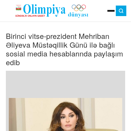
ANA SƏHIFƏ
Birinci vitse-prezident Mehriban
MOK
OLIMPIYA OYUNLARI
Əliyeva Müstəqillik Günü ilə bağlı
ÇAP VERSIYASI
sosial media hesablarında paylaşım
TV
edib
GÜNDƏM
İDMAN
OLIMPIYA HƏRƏKATI
MƏDƏNIYYƏT
MÜSAHIBƏ
FOTO
VIDEO
DIGƏR