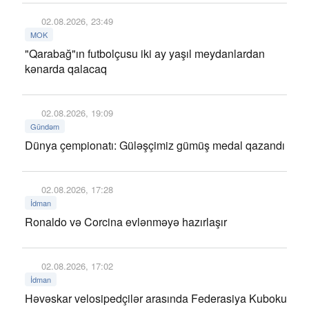
02.08.2026, 23:49
MOK
"Qarabağ"ın futbolçusu iki ay yaşıl meydanlardan
kənarda qalacaq
02.08.2026, 19:09
Gündəm
Dünya çempionatı: Güləşçimiz gümüş medal qazandı
02.08.2026, 17:28
İdman
Ronaldo və Corcina evlənməyə hazırlaşır
02.08.2026, 17:02
İdman
Həvəskar velosipedçilər arasında Federasiya Kuboku