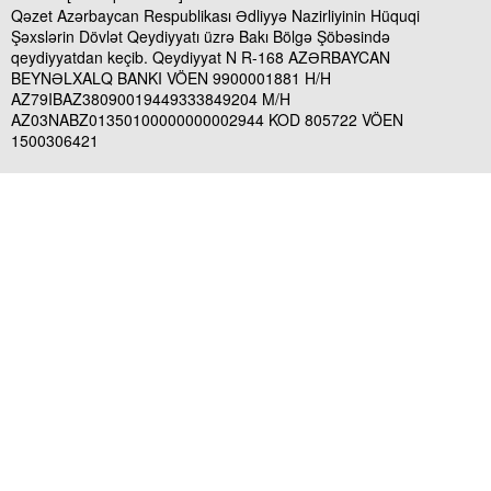
Qəzet Azərbaycan Respublikası Ədliyyə Nazirliyinin Hüquqi
Şəxslərin Dövlət Qeydiyyatı üzrə Bakı Bölgə Şöbəsində
qeydiyyatdan keçib. Qeydiyyat N R-168 AZƏRBAYCAN
BEYNƏLXALQ BANKI VÖEN 9900001881 H/H
AZ79IBAZ38090019449333849204 M/H
AZ03NABZ01350100000000002944 KOD 805722 VÖEN
1500306421