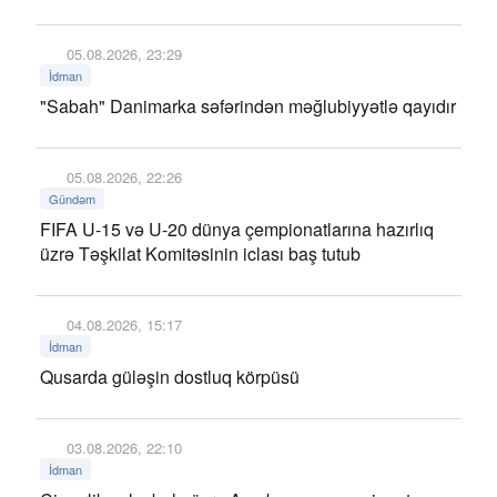
05.08.2026, 23:29
İdman
"Sabah" Danimarka səfərindən məğlubiyyətlə qayıdır
05.08.2026, 22:26
Gündəm
FIFA U-15 və U-20 dünya çempionatlarına hazırlıq
üzrə Təşkilat Komitəsinin iclası baş tutub
04.08.2026, 15:17
İdman
Qusarda güləşin dostluq körpüsü
03.08.2026, 22:10
İdman