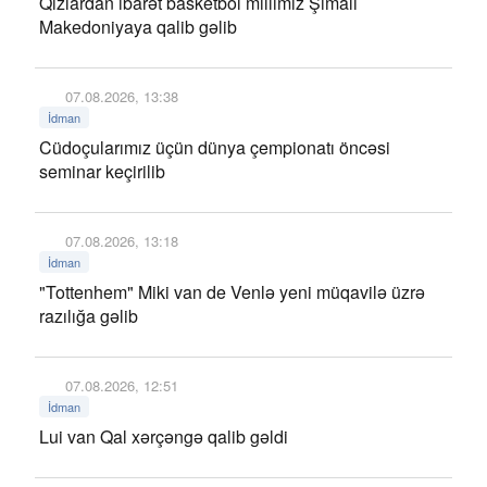
Qızlardan ibarət basketbol millimiz Şimali
Makedoniyaya qalib gəlib
07.08.2026, 13:38
İdman
Cüdoçularımız üçün dünya çempionatı öncəsi
seminar keçirilib
07.08.2026, 13:18
İdman
"Tottenhem" Miki van de Venlə yeni müqavilə üzrə
razılığa gəlib
07.08.2026, 12:51
İdman
Lui van Qal xərçəngə qalib gəldi