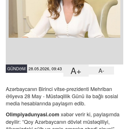
A+
GÜNDƏM
28.05.2026, 09:43
A-
Azərbaycanın Birinci vitse-prezidenti Mehriban
Əliyeva 28 May - Müstəqillik Günü ilə bağlı sosial
media hesablarında paylaşım edib.
xəbər verir ki,
paylaşımda
Olimpiyadunyasi.com
deyilir: “Qoy Azərbaycanın dövlət müstəqilliyi,
ölkəmizdəki sülh və əmin-amanlıq əbədi olsun!”.