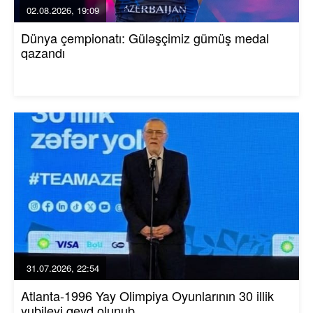
02.08.2026, 19:09
Dünya çempionatı: Güləşçimiz gümüş medal
qazandı
31.07.2026, 22:54
Atlanta-1996 Yay Olimpiya Oyunlarının 30 illik
yubileyi qeyd olunub