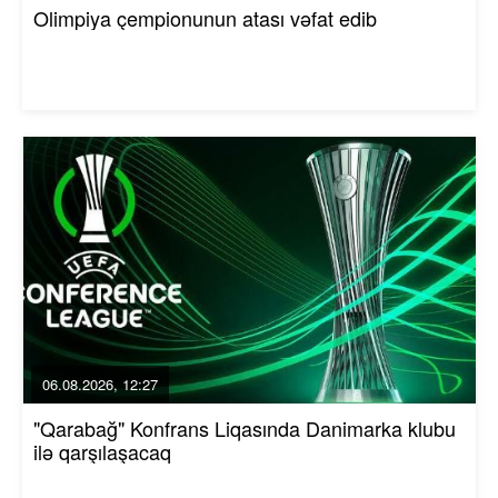
Olimpiya çempionunun atası vəfat edib
06.08.2026, 12:27
"Qarabağ" Konfrans Liqasında Danimarka klubu
ilə qarşılaşacaq