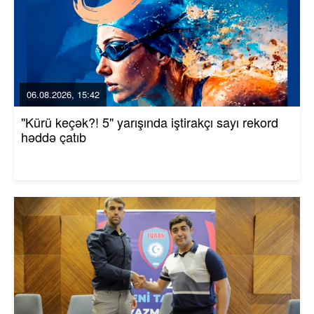
06.08.2026, 15:42
"Kürü keçək?! 5" yarışında iştirakçı sayı rekord
həddə çatıb