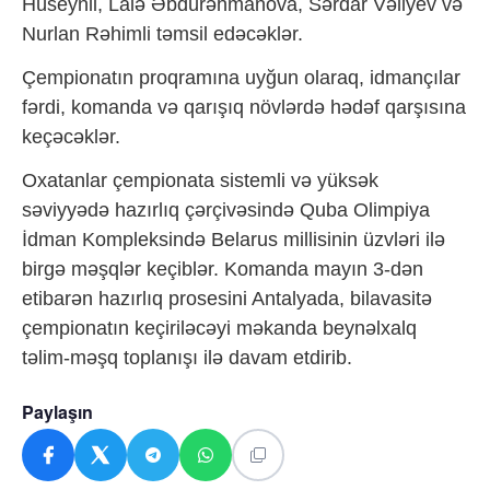
Hüseynli, Lalə Əbdürəhmanova, Sərdar Vəliyev və
Nurlan Rəhimli təmsil edəcəklər.
Çempionatın proqramına uyğun olaraq, idmançılar
fərdi, komanda və qarışıq növlərdə hədəf qarşısına
keçəcəklər.
Oxatanlar çempionata sistemli və yüksək
səviyyədə hazırlıq çərçivəsində Quba Olimpiya
İdman Kompleksində Belarus millisinin üzvləri ilə
birgə məşqlər keçiblər. Komanda mayın 3-dən
etibarən hazırlıq prosesini Antalyada, bilavasitə
çempionatın keçiriləcəyi məkanda beynəlxalq
təlim-məşq toplanışı ilə davam etdirib.
Paylaşın