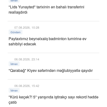
İdman
"Lids Yunayted" tarixinin ən bahalı transferini
reallaşdırdı
07.08.2026, 10:28
Gündəm
Paytaxtımız beynəlxalq badminton turnirinə ev
sahibliyi edəcək
06.08.2026, 23:14
İdman
"Qarabağ" Kiyev səfərindən məğlubiyyətlə qayıdır
06.08.2026, 15:42
İdman
"Kürü keçək?! 5" yarışında iştirakçı sayı rekord həddə
çatıb