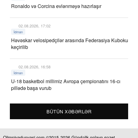
Ronaldo və Corcina evlənməyə hazırlaşır
02.08.2026, 17:02
İdman
Həvəskar velosipedçilər arasında Federasiya Kuboku
keçirilib
02.08.2026, 16:58
İdman
U-18 basketbol millimiz Avropa çempionatını 16-cı
pillədə başa vurub
BÜTÜN XƏBƏRLƏR
Olimpiyadunyasi.com ©2015-2026 Gündəlik onlayn qəzet