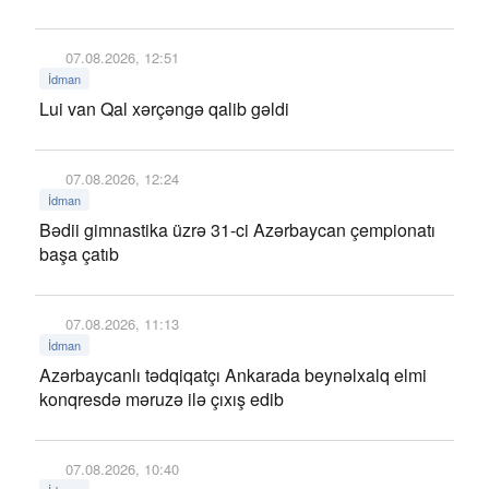
07.08.2026, 12:51
İdman
Lui van Qal xərçəngə qalib gəldi
07.08.2026, 12:24
İdman
Bədii gimnastika üzrə 31-ci Azərbaycan çempionatı
başa çatıb
07.08.2026, 11:13
İdman
Azərbaycanlı tədqiqatçı Ankarada beynəlxalq elmi
konqresdə məruzə ilə çıxış edib
07.08.2026, 10:40