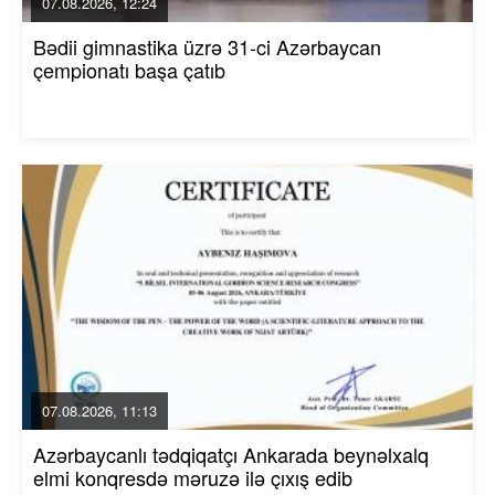
07.08.2026, 12:24
Bədii gimnastika üzrə 31-ci Azərbaycan
çempionatı başa çatıb
07.08.2026, 11:13
Azərbaycanlı tədqiqatçı Ankarada beynəlxalq
elmi konqresdə məruzə ilə çıxış edib