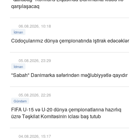
qarşılaşacaq
06.08.2026, 10:18
İdman
Cüdoçularımız dünya çempionatında iştirak edəcəklər
05.08.2026, 23:29
İdman
"Sabah" Danimarka səfərindən məğlubiyyətlə qayıdır
05.08.2026, 22:26
Gündəm
FIFA U-15 və U-20 dünya çempionatlarına hazırlıq
üzrə Təşkilat Komitəsinin iclası baş tutub
04.08.2026, 15:17