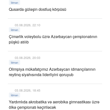
İdman
Qusarda güləşin dostluq körpüsü
03.08.2026, 22:10
İdman
Çimərlik voleybolu üzrə Azərbaycan çempionatının
püşkü atılıb
03.08.2026, 20:03
İdman
Olimpiya mükafatçımız Azərbaycan idmançılarının
reytinq siyahısında liderliyini qoruyub
03.08.2026, 18:45
İdman
Yardımlıda akrobatika və aerobika gimnastikası üzrə
ölkə çempionatı keçiriləcək