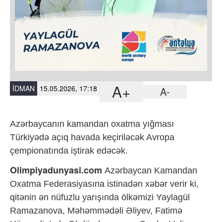
A+
İDMAN
15.05.2026, 17:18
A-
Azərbaycanın kamandan oxatma yığması
Türkiyədə açıq havada keçiriləcək Avropa
çempionatında iştirak edəcək.
Olimpiyadunyasi.com
Azərbaycan Kamandan
Oxatma Federasiyasına istinadən xəbər verir ki,
qitənin ən nüfuzlu yarışında ölkəmizi Yaylagül
Ramazanova, Məhəmmədəli Əliyev, Fatimə