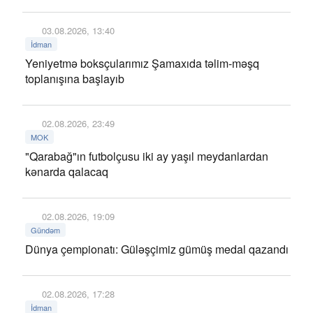
03.08.2026, 13:40
İdman
Yeniyetmə boksçularımız Şamaxıda təlim-məşq
toplanışına başlayıb
02.08.2026, 23:49
MOK
"Qarabağ"ın futbolçusu iki ay yaşıl meydanlardan
kənarda qalacaq
02.08.2026, 19:09
Gündəm
Dünya çempionatı: Güləşçimiz gümüş medal qazandı
02.08.2026, 17:28
İdman