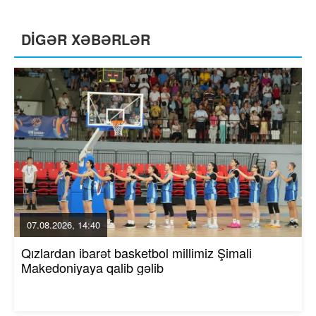
DİGƏR XƏBƏRLƏR
07.08.2026, 14:40
Qızlardan ibarət basketbol millimiz Şimali
Makedoniyaya qalib gəlib