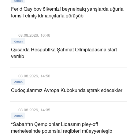
İdman
Fərid Qayıbov ölkəmizi beynəlxalq yarışlarda uğurla
təmsil etmiş idmançılarla görüşüb
03.08.2026, 16:46
İdman
Qusarda Respublika Şahmat Olimpiadasına start
verilib
03.08.2026, 14:56
İdman
Cüdoçularımız Avropa Kubokunda iştirak edəcəklər
03.08.2026, 14:35
İdman
"Sabah"ın Çempionlar Liqasının pley-off
mərhələsində potensial rəqibləri müəyyənləşib