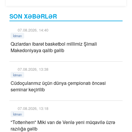
SON XƏBƏRLƏR
07.08.2026, 14:40
İdman
Qızlardan ibarət basketbol millimiz Şimali
Makedoniyaya qalib gəlib
07.08.2026, 13:38
İdman
Cüdoçularımız üçün dünya çempionatı öncəsi
seminar keçirilib
07.08.2026, 13:18
İdman
"Tottenhem" Miki van de Venlə yeni müqavilə üzrə
razılığa gəlib