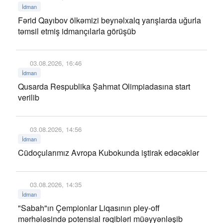
İdman
Fərid Qayıbov ölkəmizi beynəlxalq yarışlarda uğurla
təmsil etmiş idmançılarla görüşüb
03.08.2026, 16:46
İdman
Qusarda Respublika Şahmat Olimpiadasına start
verilib
03.08.2026, 14:56
İdman
Cüdoçularımız Avropa Kubokunda iştirak edəcəklər
03.08.2026, 14:35
İdman
"Sabah"ın Çempionlar Liqasının pley-off
mərhələsində potensial rəqibləri müəyyənləşib