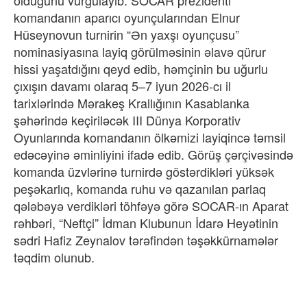
olduğunu vurğulayıb.
SOCAR prezidenti
komandanın aparıcı oyunçularından Elnur
Hüseynovun turnirin “Ən yaxşı oyunçusu”
nominasiyasına layiq görülməsinin əlavə qürur
hissi yaşatdığını qeyd edib, həmçinin bu uğurlu
çıxışın davamı olaraq 5–7 iyun 2026-cı il
tarixlərində Mərakeş Krallığının Kasablanka
şəhərində keçiriləcək III Dünya Korporativ
Oyunlarında komandanın ölkəmizi layiqincə təmsil
edəcəyinə əminliyini ifadə edib.
Görüş çərçivəsində
komanda üzvlərinə turnirdə göstərdikləri yüksək
peşəkarlıq, komanda ruhu və qazanılan parlaq
qələbəyə verdikləri töhfəyə görə SOCAR-ın Aparat
rəhbəri, “Neftçi” İdman Klubunun İdarə Heyətinin
sədri Hafiz Zeynalov tərəfindən təşəkkürnamələr
təqdim olunub.