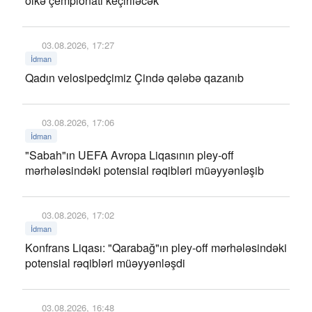
ölkə çempionatı keçiriləcək
03.08.2026, 17:27
İdman
Qadın velosipedçimiz Çində qələbə qazanıb
03.08.2026, 17:06
İdman
"Sabah"ın UEFA Avropa Liqasının pley-off
mərhələsindəki potensial rəqibləri müəyyənləşib
03.08.2026, 17:02
İdman
Konfrans Liqası: "Qarabağ"ın pley-off mərhələsindəki
potensial rəqibləri müəyyənləşdi
03.08.2026, 16:48