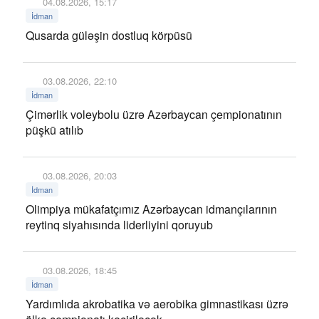
04.08.2026, 15:17
İdman
Qusarda güləşin dostluq körpüsü
03.08.2026, 22:10
İdman
Çimərlik voleybolu üzrə Azərbaycan çempionatının
püşkü atılıb
03.08.2026, 20:03
İdman
Olimpiya mükafatçımız Azərbaycan idmançılarının
reytinq siyahısında liderliyini qoruyub
03.08.2026, 18:45
İdman
Yardımlıda akrobatika və aerobika gimnastikası üzrə