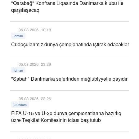
"Qarabağ" Konfrans Liqasında Danimarka klubu ilə
qarşılaşacaq
06.08.2026, 10:18
İdman
Cüdoçularımız dünya çempionatında iştirak edəcəklər
05.08.2026, 23:29
İdman
"Sabah" Danimarka səfərindən məğlubiyyətlə qayıdır
05.08.2026, 22:26
Gündəm
FIFA U-15 və U-20 dünya çempionatlarına hazırlıq
üzrə Təşkilat Komitəsinin iclası baş tutub