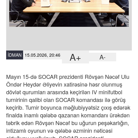
A+
İDMAN
15.05.2026, 20:46
A-
Mayın 15-də SOCAR prezidenti Rövşən Nəcəf Ulu
Öndər Heydər Əliyevin xatirəsinə həsr olunmuş
dövlət qurumları arasında keçirilən IV minifutbol
turnirinin qalibi olan SOCAR komandası ilə görüş
keçirib.
Turnir boyunca məğlubiyyətsiz çıxış edərək
finalda inamlı qələbə qazanan komandanı ürəkdən
təbrik edən Rövşən Nəcəf bu uğurun peşəkarlığın,
intizamlı oyunun və qələbə əzminin nəticəsi