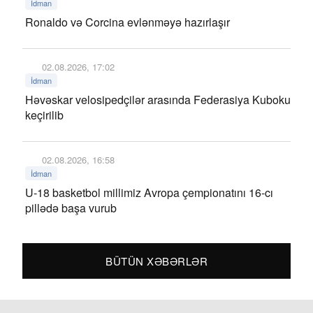
İdman
Ronaldo və Corcina evlənməyə hazırlaşır
02.08.2026, 17:02
İdman
Həvəskar velosipedçilər arasında Federasiya Kuboku
keçirilib
02.08.2026, 16:58
İdman
U-18 basketbol millimiz Avropa çempionatını 16-cı
pillədə başa vurub
BÜTÜN XƏBƏRLƏR