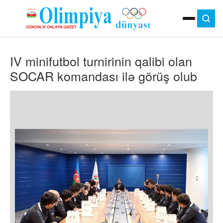
ANA SƏHIFƏ
IV minifutbol turnirinin qalibi olan
MOK
OLIMPIYA OYUNLARI
SOCAR komandası ilə görüş olub
ÇAP VERSIYASI
TV
GÜNDƏM
İDMAN
OLIMPIYA HƏRƏKATI
MƏDƏNIYYƏT
MÜSAHIBƏ
FOTO
VIDEO
DIGƏR