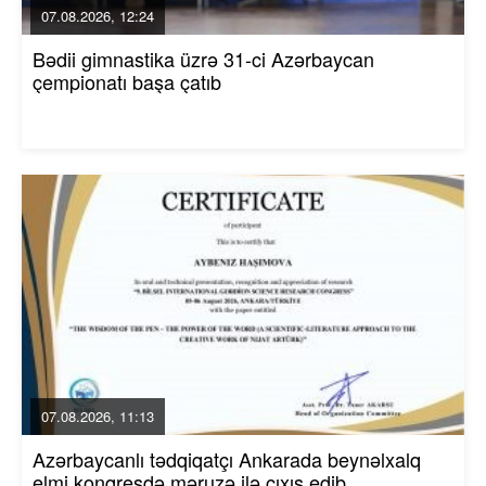
07.08.2026, 12:24
Bədii gimnastika üzrə 31-ci Azərbaycan
çempionatı başa çatıb
07.08.2026, 11:13
Azərbaycanlı tədqiqatçı Ankarada beynəlxalq
elmi konqresdə məruzə ilə çıxış edib