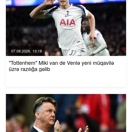
07.08.2026, 13:18
"Tottenhem" Miki van de Venlə yeni müqavilə
üzrə razılığa gəlib