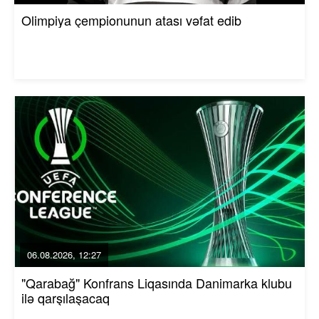
Olimpiya çempionunun atası vəfat edib
06.08.2026, 12:27
"Qarabağ" Konfrans Liqasında Danimarka klubu
ilə qarşılaşacaq