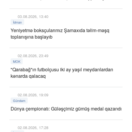
03.08.2026, 13:40
İdman
Yeniyetmə boksçularımız Şamaxıda təlim-məşq
toplanışına başlayıb
02.08.2026, 23:49
MOK
"Qarabağ"ın futbolçusu iki ay yaşıl meydanlardan
kənarda qalacaq
02.08.2026, 19:09
Gündəm
Dünya çempionatı: Güləşçimiz gümüş medal qazandı
02.08.2026, 17:28