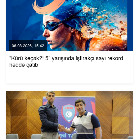
06.08.2026, 15:42
"Kürü keçək?! 5" yarışında iştirakçı sayı rekord
həddə çatıb