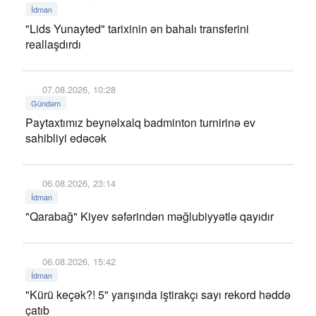
İdman
"Lids Yunayted" tarixinin ən bahalı transferini
reallaşdırdı
07.08.2026, 10:28
Gündəm
Paytaxtımız beynəlxalq badminton turnirinə ev
sahibliyi edəcək
06.08.2026, 23:14
İdman
"Qarabağ" Kiyev səfərindən məğlubiyyətlə qayıdır
06.08.2026, 15:42
İdman
"Kürü keçək?! 5" yarışında iştirakçı sayı rekord həddə
çatıb