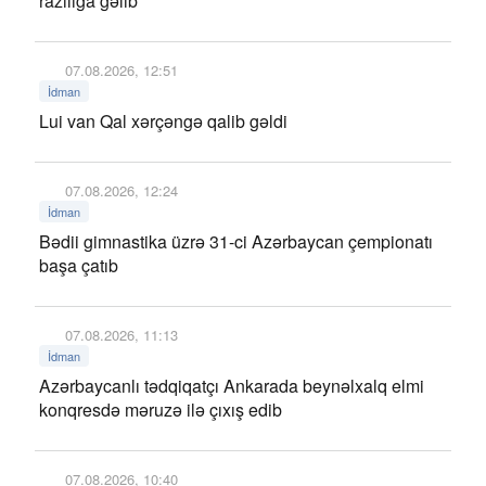
razılığa gəlib
07.08.2026, 12:51
İdman
Lui van Qal xərçəngə qalib gəldi
07.08.2026, 12:24
İdman
Bədii gimnastika üzrə 31-ci Azərbaycan çempionatı
başa çatıb
07.08.2026, 11:13
İdman
Azərbaycanlı tədqiqatçı Ankarada beynəlxalq elmi
konqresdə məruzə ilə çıxış edib
07.08.2026, 10:40