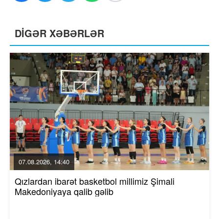
DİGƏR XƏBƏRLƏR
07.08.2026, 14:40
Qızlardan ibarət basketbol millimiz Şimali
Makedoniyaya qalib gəlib