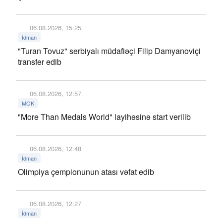
06.08.2026, 15:25
İdman
"Turan Tovuz" serbiyalı müdafiəçi Filip Damyanoviçi
transfer edib
06.08.2026, 12:57
MOK
"More Than Medals World" layihəsinə start verilib
06.08.2026, 12:48
İdman
Olimpiya çempionunun atası vəfat edib
06.08.2026, 12:27
İdman