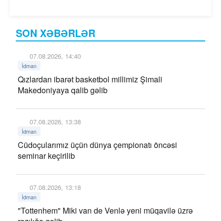
SON XƏBƏRLƏR
07.08.2026, 14:40
İdman
Qızlardan ibarət basketbol millimiz Şimali
Makedoniyaya qalib gəlib
07.08.2026, 13:38
İdman
Cüdoçularımız üçün dünya çempionatı öncəsi
seminar keçirilib
07.08.2026, 13:18
İdman
"Tottenhem" Miki van de Venlə yeni müqavilə üzrə