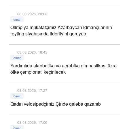
03.08.2026, 20:03
İdman
Olimpiya mükafatçımız Azərbaycan idmançılarının
reytinq siyahısında liderliyini qoruyub
03.08.2026, 18:45
İdman
Yardımlıda akrobatika və aerobika gimnastikası üzrə
ölkə çempionatı keçiriləcək
03.08.2026, 17:27
İdman
Qadın velosipedçimiz Çində qələbə qazanıb
03.08.2026, 17:06
İdman