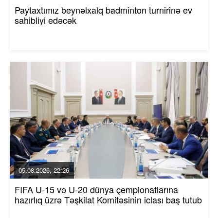
Paytaxtımız beynəlxalq badminton turnirinə ev
sahibliyi edəcək
05.08.2026, 22:26
FIFA U-15 və U-20 dünya çempionatlarına
hazırlıq üzrə Təşkilat Komitəsinin iclası baş tutub