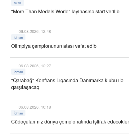
MOK
"More Than Medals World" layihəsinə start verilib
06.08.2026, 12:48
İdman
Olimpiya çempionunun atası vəfat edib
06.08.2026, 12:27
İdman
"Qarabağ" Konfrans Liqasında Danimarka klubu ilə
qarşılaşacaq
06.08.2026, 10:18
İdman
Cüdoçularımız dünya çempionatında iştirak edəcəklər