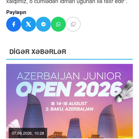
xalqımız, o cümlədən idman uğurları ilə fəxr edir".
Paylaşın
DİGƏR XƏBƏRLƏR
07.08.2026, 10:28