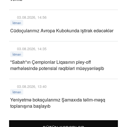
03.08.2026, 14:56
İdman
Cüdoçularımız Avropa Kubokunda iştirak edəcəklər
03.08.2026, 14:35
İdman
"Sabah"ın Çempionlar Liqasının pley-off
mərhələsində potensial rəqibləri müəyyənləşib
03.08.2026, 13:40
İdman
Yeniyetmə boksçularımız Şamaxıda təlim-məşq
toplanışına başlayıb