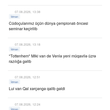
07.08.2026, 13:38
İdman
Cüdoçularımız üçün dünya çempionatı öncəsi
seminar keçirilib
07.08.2026, 13:18
İdman
"Tottenhem" Miki van de Venlə yeni müqavilə üzrə
razılığa gəlib
07.08.2026, 12:51
İdman
Lui van Qal xərçəngə qalib gəldi
07.08.2026, 12:24
İdman