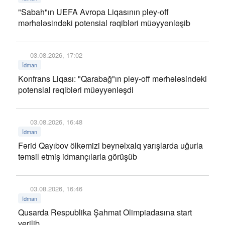
"Sabah"ın UEFA Avropa Liqasının pley-off
mərhələsindəki potensial rəqibləri müəyyənləşib
03.08.2026, 17:02
İdman
Konfrans Liqası: "Qarabağ"ın pley-off mərhələsindəki
potensial rəqibləri müəyyənləşdi
03.08.2026, 16:48
İdman
Fərid Qayıbov ölkəmizi beynəlxalq yarışlarda uğurla
təmsil etmiş idmançılarla görüşüb
03.08.2026, 16:46
İdman
Qusarda Respublika Şahmat Olimpiadasına start
verilib