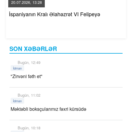
20.07.2026, 13:28
İspaniyanın Kralı Əlahəzrət VI Felipeyə
SON XƏBƏRLƏR
Bugün, 12:49
İdman
"Zirvəni fəth et"
Bugün, 11:02
İdman
Məktəbli boksçularımız fəxri kürsüdə
Bugün, 10:18