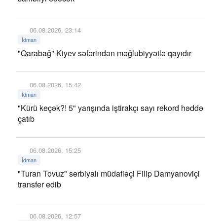
06.08.2026, 23:14
İdman
"Qarabağ" Kiyev səfərindən məğlubiyyətlə qayıdır
06.08.2026, 15:42
İdman
"Kürü keçək?! 5" yarışında iştirakçı sayı rekord həddə
çatıb
06.08.2026, 15:25
İdman
"Turan Tovuz" serbiyalı müdafiəçi Filip Damyanoviçi
transfer edib
06.08.2026, 12:57