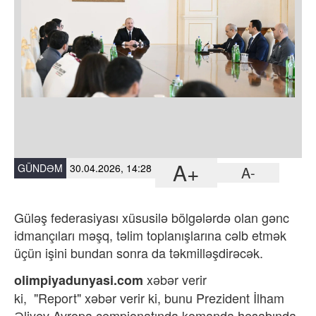
A+
GÜNDƏM
30.04.2026, 14:28
A-
Güləş federasiyası xüsusilə bölgələrdə olan gənc
idmançıları məşq, təlim toplanışlarına cəlb etmək
üçün işini bundan sonra da təkmilləşdirəcək.
xəbər verir
olimpiyadunyasi.com
ki,
"Report"
xəbər verir ki, bunu Prezident İlham
Əliyev Avropa çempionatında komanda hesabında