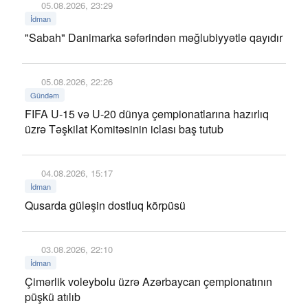
05.08.2026, 23:29
İdman
"Sabah" Danimarka səfərindən məğlubiyyətlə qayıdır
05.08.2026, 22:26
Gündəm
FIFA U-15 və U-20 dünya çempionatlarına hazırlıq
üzrə Təşkilat Komitəsinin iclası baş tutub
04.08.2026, 15:17
İdman
Qusarda güləşin dostluq körpüsü
03.08.2026, 22:10
İdman
Çimərlik voleybolu üzrə Azərbaycan çempionatının
püşkü atılıb