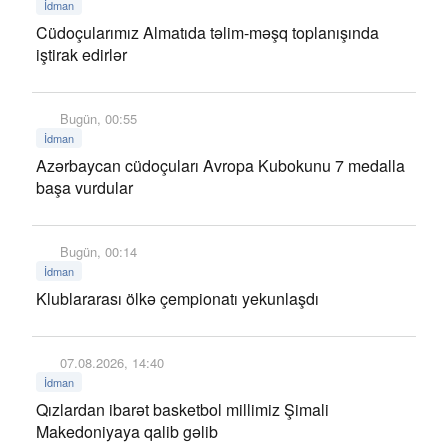
İdman
Cüdoçularımız Almatıda təlim-məşq toplanışında
iştirak edirlər
Bugün, 00:55
İdman
Azərbaycan cüdoçuları Avropa Kubokunu 7 medalla
başa vurdular
Bugün, 00:14
İdman
Klublararası ölkə çempionatı yekunlaşdı
07.08.2026, 14:40
İdman
Qızlardan ibarət basketbol millimiz Şimali
Makedoniyaya qalib gəlib