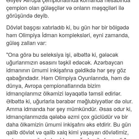
çempion olan güləşçilər və onların məşqçiləri ilə
görüşündə deyib.
Dövlət başçısı xatırladıb ki, bu gün hər bir bölgədə
həm Olimpiya İdman kompleksləri, eyni zamanda,
güləş zalları var:
"Ona görə bu seleksiya işi, əlbəttə ki, gələcək
uğurlarımızın əsasını təşkil edəcək. Azərbaycan
idmanının ümumi inkişafına gəldikdə hər şey göz
qabağındadır. Həm Olimpiya Oyunlarında, həm də
dünya, Avropa çempionatlarında bizim
idmançılarımız ölkəmizi ləyaqətlə təmsil edirlər.
Əlbəttə ki, uğurlarla bərabər məğlubiyyətlər də olur.
Amma idmanda hər şey mümkündür. Əsas odur ki,
idmançılarımızda qələbə əzmi çox güclüdür və bir
daha ölkəmizin ümumi inkişafını əks etdirir. Bu gün
qalib dövlət və qalib xalq kimi yaşayan dövlətimiz,