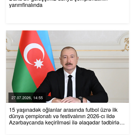
yarımfinalında
27.07.2026, 14:55
15 yaşınadək oğlanlar arasında futbol üzrə ilk
dünya çempionatı və festivalının 2026-cı ildə
Azərbaycanda keçirilməsi ilə əlaqədar tədbirlər
haqqında Azərbaycan Respublikası
Prezidentinin Sərəncamı