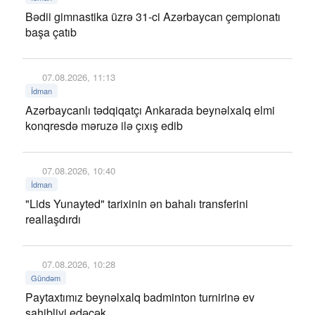
Bədii gimnastika üzrə 31-ci Azərbaycan çempionatı
başa çatıb
07.08.2026, 11:13
İdman
Azərbaycanlı tədqiqatçı Ankarada beynəlxalq elmi
konqresdə məruzə ilə çıxış edib
07.08.2026, 10:40
İdman
"Lids Yunayted" tarixinin ən bahalı transferini
reallaşdırdı
07.08.2026, 10:28
Gündəm
Paytaxtımız beynəlxalq badminton turnirinə ev
sahibliyi edəcək