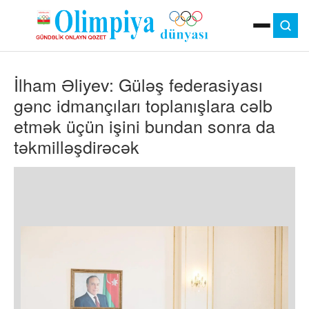
ANA SƏHIFƏ
İlham Əliyev: Güləş federasiyası
MOK
OLIMPIYA OYUNLARI
gənc idmançıları toplanışlara cəlb
ÇAP VERSIYASI
etmək üçün işini bundan sonra da
TV
təkmilləşdirəcək
GÜNDƏM
İDMAN
OLIMPIYA HƏRƏKATI
MƏDƏNIYYƏT
MÜSAHIBƏ
FOTO
VIDEO
DIGƏR