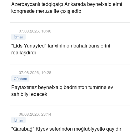
Azərbaycanlı tədqiqatçı Ankarada beynəlxalq elmi
konqresdə məruzə ilə çıxış edib
07.08.2026, 10:40
İdman
"Lids Yunayted" tarixinin ən bahalı transferini
reallaşdırdı
07.08.2026, 10:28
Gündəm
Paytaxtımız beynəlxalq badminton turnirinə ev
sahibliyi edəcək
06.08.2026, 23:14
İdman
"Qarabağ" Kiyev səfərindən məğlubiyyətlə qayıdır