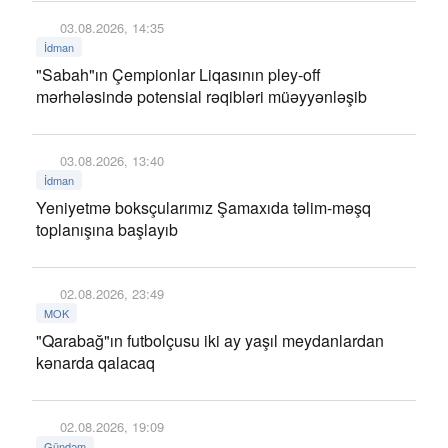
03.08.2026, 14:35
İdman
"Sabah"ın Çempionlar Liqasının pley-off
mərhələsində potensial rəqibləri müəyyənləşib
03.08.2026, 13:40
İdman
Yeniyetmə boksçularımız Şamaxıda təlim-məşq
toplanışına başlayıb
02.08.2026, 23:49
MOK
"Qarabağ"ın futbolçusu iki ay yaşıl meydanlardan
kənarda qalacaq
02.08.2026, 19:09
Gündəm