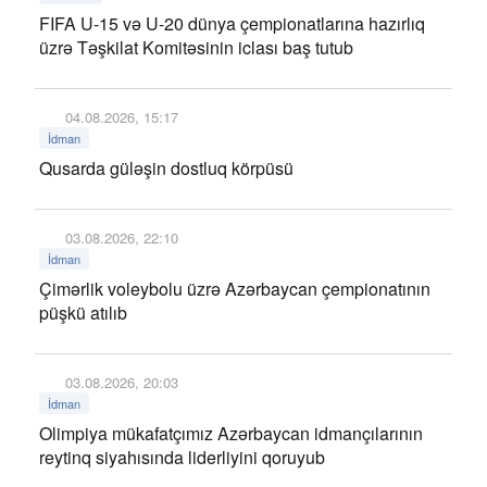
FIFA U-15 və U-20 dünya çempionatlarına hazırlıq
üzrə Təşkilat Komitəsinin iclası baş tutub
04.08.2026, 15:17
İdman
Qusarda güləşin dostluq körpüsü
03.08.2026, 22:10
İdman
Çimərlik voleybolu üzrə Azərbaycan çempionatının
püşkü atılıb
03.08.2026, 20:03
İdman
Olimpiya mükafatçımız Azərbaycan idmançılarının
reytinq siyahısında liderliyini qoruyub