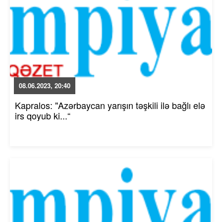
08.06.2023, 20:40
Kapralos: "Azərbaycan yarışın təşkili ilə bağlı elə
irs qoyub ki...“