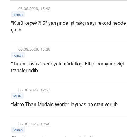
06.08.2026, 15:42
İdman
"Kürü keçək?! 5" yarışında iştirakçı sayı rekord həddə
çatıb
06.08.2026, 15:25
İdman
"Turan Tovuz" serbiyalı müdafiəçi Filip Damyanoviçi
transfer edib
06.08.2026, 12:57
MOK
"More Than Medals World" layihəsinə start verilib
06.08.2026, 12:48
İdman