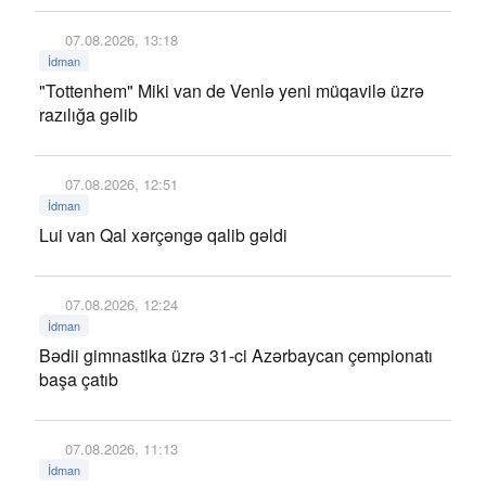
07.08.2026, 13:18
İdman
"Tottenhem" Miki van de Venlə yeni müqavilə üzrə
razılığa gəlib
07.08.2026, 12:51
İdman
Lui van Qal xərçəngə qalib gəldi
07.08.2026, 12:24
İdman
Bədii gimnastika üzrə 31-ci Azərbaycan çempionatı
başa çatıb
07.08.2026, 11:13
İdman