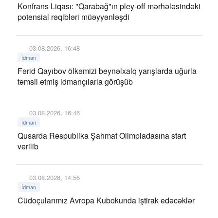
Konfrans Liqası: "Qarabağ"ın pley-off mərhələsindəki
potensial rəqibləri müəyyənləşdi
03.08.2026, 16:48
İdman
Fərid Qayıbov ölkəmizi beynəlxalq yarışlarda uğurla
təmsil etmiş idmançılarla görüşüb
03.08.2026, 16:46
İdman
Qusarda Respublika Şahmat Olimpiadasına start
verilib
03.08.2026, 14:56
İdman
Cüdoçularımız Avropa Kubokunda iştirak edəcəklər