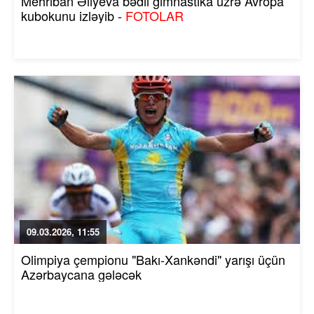
Mehriban Əliyeva bədii gimnastika üzrə Avropa
kubokunu izləyib -
FOTOLAR
09.03.2026, 11:55
Olimpiya çempionu "Bakı-Xankəndi" yarışı üçün
Azərbaycana gələcək