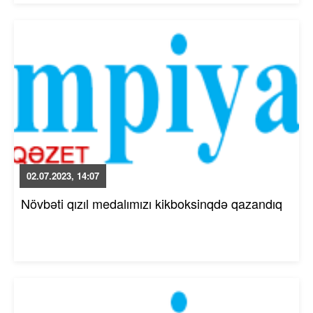
02.07.2023, 14:07
Növbəti qızıl medalımızı kikboksinqdə qazandıq