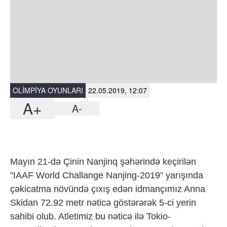
OLIMPIYA OYUNLARI
22.05.2019, 12:07
A+
A-
Mayın 21-də Çinin Nanjinq şəhərində keçirilən
"IAAF World Challange Nanjing-2019” yarışında
çəkicatma növündə çıxış edən idmançımız Anna
Skidan 72.92 metr nəticə göstərərək 5-ci yerin
sahibi olub. Atletimiz bu nəticə ilə Tokio-