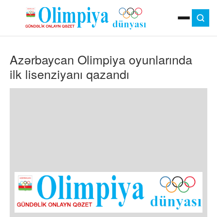
ANA SƏHIFƏ
Azərbaycan Olimpiya oyunlarında
MOK
OLIMPIYA OYUNLARI
ilk lisenziyanı qazandı
ÇAP VERSIYASI
TV
GÜNDƏM
İDMAN
OLIMPIYA HƏRƏKATI
MƏDƏNIYYƏT
MÜSAHIBƏ
FOTO
VIDEO
DIGƏR