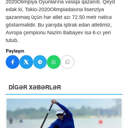
2020Olimpiya Oyunlarına vəsiqə qazanıb. Qeyd
edək ki, Tokio-2020Olimpiadasına lisenziya
qazanmaq üçün hər atlet azı 72.50 metr nəticə
göstərməlidir. Bu yarışda iştirak edən atletimiz,
Avropa çempionu Nazim Babayev isə 6-cı yeri
tutub.
Paylaşın
DİGƏR XƏBƏRLƏR