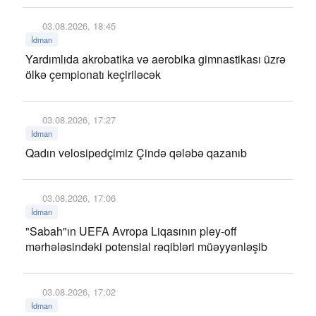
03.08.2026, 18:45
İdman
Yardımlıda akrobatika və aerobika gimnastikası üzrə
ölkə çempionatı keçiriləcək
03.08.2026, 17:27
İdman
Qadın velosipedçimiz Çində qələbə qazanıb
03.08.2026, 17:06
İdman
"Sabah"ın UEFA Avropa Liqasının pley-off
mərhələsindəki potensial rəqibləri müəyyənləşib
03.08.2026, 17:02
İdman