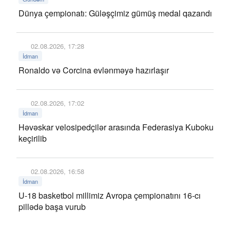
Dünya çempionatı: Güləşçimiz gümüş medal qazandı
02.08.2026, 17:28
İdman
Ronaldo və Corcina evlənməyə hazırlaşır
02.08.2026, 17:02
İdman
Həvəskar velosipedçilər arasında Federasiya Kuboku
keçirilib
02.08.2026, 16:58
İdman
U-18 basketbol millimiz Avropa çempionatını 16-cı
pillədə başa vurub