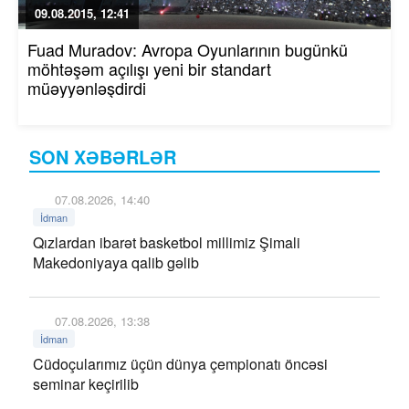
09.08.2015, 12:41
Fuad Muradov: Avropa Oyunlarının bugünkü
möhtəşəm açılışı yeni bir standart
müəyyənləşdirdi
SON XƏBƏRLƏR
07.08.2026, 14:40
İdman
Qızlardan ibarət basketbol millimiz Şimali
Makedoniyaya qalib gəlib
07.08.2026, 13:38
İdman
Cüdoçularımız üçün dünya çempionatı öncəsi
seminar keçirilib