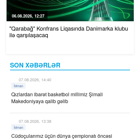
06.08.2026, 12:27
"Qarabağ" Konfrans Liqasında Danimarka klubu
ilə qarşılaşacaq
SON XƏBƏRLƏR
07.08.2026, 14:40
İdman
Qızlardan ibarət basketbol millimiz Şimali
Makedoniyaya qalib gəlib
07.08.2026, 13:38
İdman
Cüdoçularımız üçün dünya çempionatı öncəsi