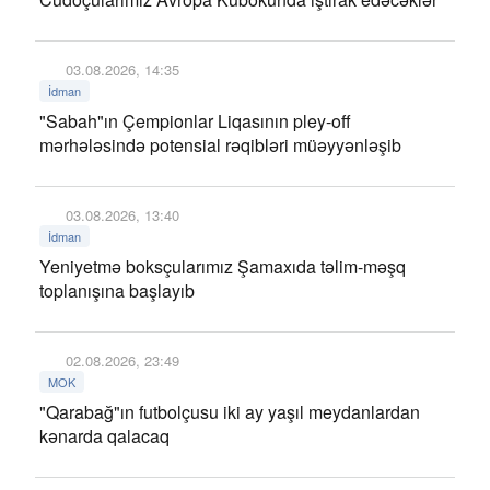
03.08.2026, 14:35
İdman
"Sabah"ın Çempionlar Liqasının pley-off
mərhələsində potensial rəqibləri müəyyənləşib
03.08.2026, 13:40
İdman
Yeniyetmə boksçularımız Şamaxıda təlim-məşq
toplanışına başlayıb
02.08.2026, 23:49
MOK
"Qarabağ"ın futbolçusu iki ay yaşıl meydanlardan
kənarda qalacaq