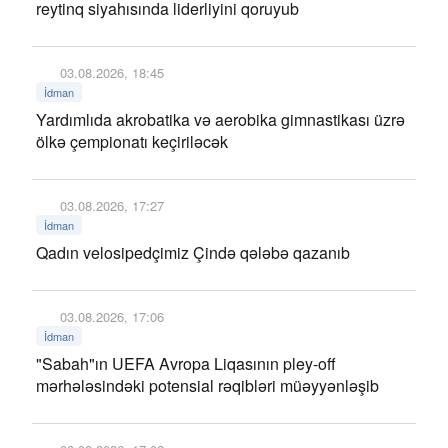
reytinq siyahısında liderliyini qoruyub
03.08.2026, 18:45
İdman
Yardımlıda akrobatika və aerobika gimnastikası üzrə
ölkə çempionatı keçiriləcək
03.08.2026, 17:27
İdman
Qadın velosipedçimiz Çində qələbə qazanıb
03.08.2026, 17:06
İdman
"Sabah"ın UEFA Avropa Liqasının pley-off
mərhələsindəki potensial rəqibləri müəyyənləşib