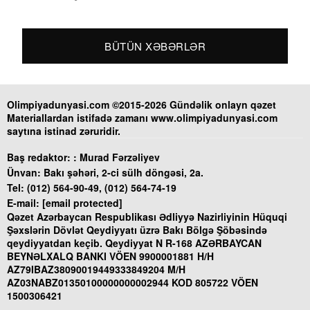
BÜTÜN XƏBƏRLƏR
Olimpiyadunyasi.com ©2015-2026 Gündəlik onlayn qəzet
Materiallardan istifadə zamanı www.olimpiyadunyasi.com
saytına istinad zəruridir.
Baş redaktor: :
Murad Fərzəliyev
Ünvan:
Bakı şəhəri, 2-ci sülh döngəsi, 2a.
Tel:
(012) 564-90-49, (012) 564-74-19
E-mail:
[email protected]
Qəzet Azərbaycan Respublikası Ədliyyə Nazirliyinin Hüquqi
Şəxslərin Dövlət Qeydiyyatı üzrə Bakı Bölgə Şöbəsində
qeydiyyatdan keçib. Qeydiyyat N R-168 AZƏRBAYCAN
BEYNƏLXALQ BANKI VÖEN 9900001881 H/H
AZ79IBAZ38090019449333849204 M/H
AZ03NABZ01350100000000002944 KOD 805722 VÖEN
1500306421