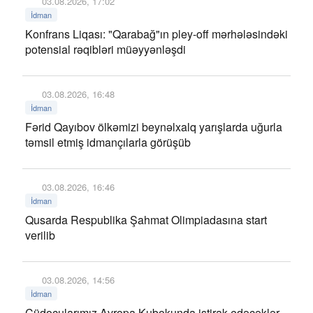
03.08.2026, 17:02
İdman
Konfrans Liqası: "Qarabağ"ın pley-off mərhələsindəki
potensial rəqibləri müəyyənləşdi
03.08.2026, 16:48
İdman
Fərid Qayıbov ölkəmizi beynəlxalq yarışlarda uğurla
təmsil etmiş idmançılarla görüşüb
03.08.2026, 16:46
İdman
Qusarda Respublika Şahmat Olimpiadasına start
verilib
03.08.2026, 14:56
İdman
Cüdoçularımız Avropa Kubokunda iştirak edəcəklər