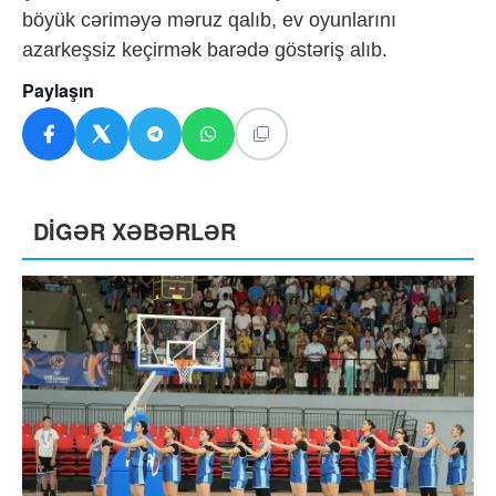
böyük cəriməyə məruz qalıb, ev oyunlarını
azarkeşsiz keçirmək barədə göstəriş alıb.
Paylaşın
DİGƏR XƏBƏRLƏR