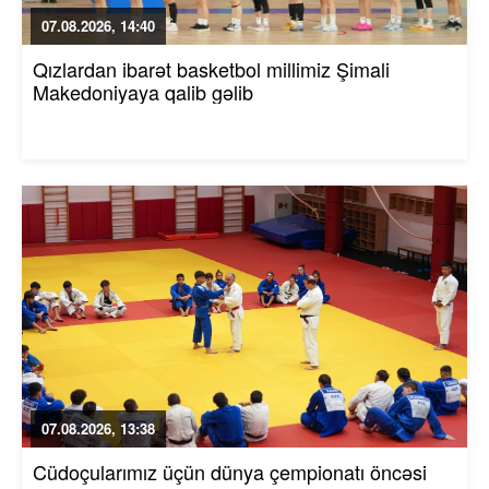
07.08.2026, 14:40
Qızlardan ibarət basketbol millimiz Şimali
Makedoniyaya qalib gəlib
07.08.2026, 13:38
Cüdoçularımız üçün dünya çempionatı öncəsi