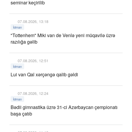
seminar keçirilib
07.08.2026, 13:18
İdman
"Tottenhem" Miki van de Venlə yeni müqavilə üzrə
razılığa gəlib
07.08.2026, 12:51
İdman
Lui van Qal xərçəngə qalib gəldi
07.08.2026, 12:24
İdman
Bədii gimnastika üzrə 31-ci Azərbaycan çempionatı
başa çatıb