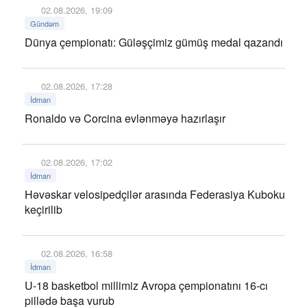
02.08.2026, 19:09
Gündəm
Dünya çempionatı: Güləşçimiz gümüş medal qazandı
02.08.2026, 17:28
İdman
Ronaldo və Corcina evlənməyə hazırlaşır
02.08.2026, 17:02
İdman
Həvəskar velosipedçilər arasında Federasiya Kuboku
keçirilib
02.08.2026, 16:58
İdman
U-18 basketbol millimiz Avropa çempionatını 16-cı
pillədə başa vurub