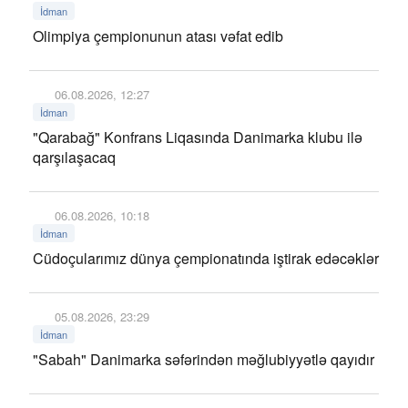
İdman
Olimpiya çempionunun atası vəfat edib
06.08.2026, 12:27
İdman
"Qarabağ" Konfrans Liqasında Danimarka klubu ilə
qarşılaşacaq
06.08.2026, 10:18
İdman
Cüdoçularımız dünya çempionatında iştirak edəcəklər
05.08.2026, 23:29
İdman
"Sabah" Danimarka səfərindən məğlubiyyətlə qayıdır