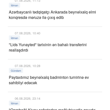
07.08.2026, 11:13
İdman
Azərbaycanlı tədqiqatçı Ankarada beynəlxalq elmi
konqresdə məruzə ilə çıxış edib
07.08.2026, 10:40
İdman
"Lids Yunayted" tarixinin ən bahalı transferini
reallaşdırdı
07.08.2026, 10:28
Gündəm
Paytaxtımız beynəlxalq badminton turnirinə ev
sahibliyi edəcək
06.08.2026, 23:14
İdman
"Qarabağ" Kiyev səfərindən məğlubiyyətlə qayıdır