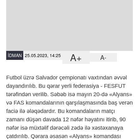
A+
İDMAN
25.05.2023, 14:25
A-
Futbol üzrə Salvador çempionatı vaxtından əvvəl
dayandırılıb. Bu qərar yerli federasiya - FESFUT
tərəfindən verilib. Səbəb isə mayın 20-də «Alyans»
və FAS komandalarının qarşılaşmasında baş verən
faciə ilə ələqədardır. Bu komandaların matçı
zamanı düşən davada 12 nəfər həyatını itirib, 90
nəfər isə müxtəlif dərəcəli zədə ilə xəstəxanaya
çatdırılıb. Qərara əsasən «Alyans» komandası