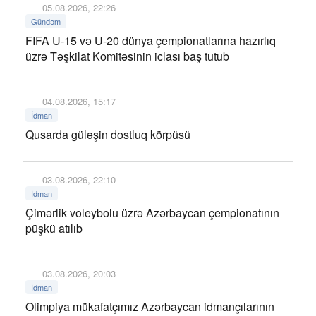
05.08.2026, 22:26
Gündəm
FIFA U-15 və U-20 dünya çempionatlarına hazırlıq
üzrə Təşkilat Komitəsinin iclası baş tutub
04.08.2026, 15:17
İdman
Qusarda güləşin dostluq körpüsü
03.08.2026, 22:10
İdman
Çimərlik voleybolu üzrə Azərbaycan çempionatının
püşkü atılıb
03.08.2026, 20:03
İdman
Olimpiya mükafatçımız Azərbaycan idmançılarının