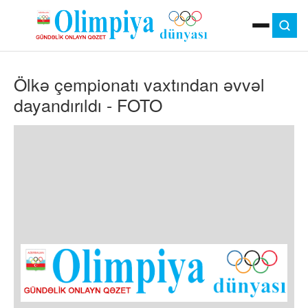
ANA SƏHIFƏ
Ölkə çempionatı vaxtından əvvəl
MOK
OLIMPIYA OYUNLARI
dayandırıldı - FOTO
ÇAP VERSIYASI
TV
GÜNDƏM
İDMAN
OLIMPIYA HƏRƏKATI
MƏDƏNIYYƏT
MÜSAHIBƏ
FOTO
VIDEO
DIGƏR