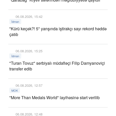
06.08.2026, 15:42
İdman
"Kürü keçək?! 5" yarışında iştirakçı sayı rekord həddə
çatıb
06.08.2026, 15:25
İdman
"Turan Tovuz" serbiyalı müdafiəçi Filip Damyanoviçi
transfer edib
06.08.2026, 12:57
MOK
"More Than Medals World" layihəsinə start verilib
06.08.2026, 12:48