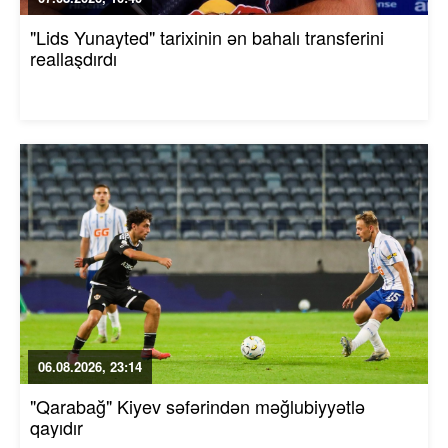
"Lids Yunayted" tarixinin ən bahalı transferini
reallaşdırdı
06.08.2026, 23:14
"Qarabağ" Kiyev səfərindən məğlubiyyətlə
qayıdır