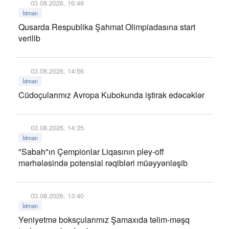
03.08.2026, 16:46
İdman
Qusarda Respublika Şahmat Olimpiadasına start
verilib
03.08.2026, 14:56
İdman
Cüdoçularımız Avropa Kubokunda iştirak edəcəklər
03.08.2026, 14:35
İdman
"Sabah"ın Çempionlar Liqasının pley-off
mərhələsində potensial rəqibləri müəyyənləşib
03.08.2026, 13:40
İdman
Yeniyetmə boksçularımız Şamaxıda təlim-məşq