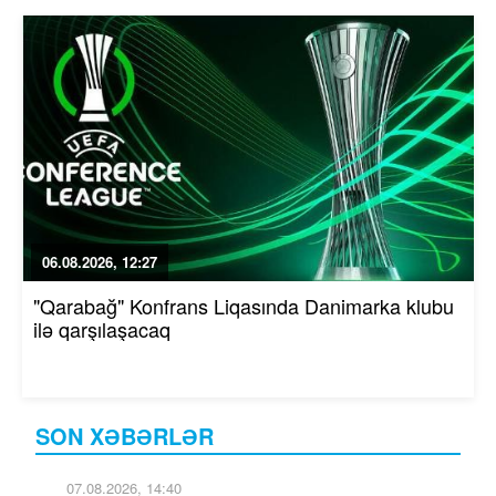
06.08.2026, 12:27
"Qarabağ" Konfrans Liqasında Danimarka klubu
ilə qarşılaşacaq
SON XƏBƏRLƏR
07.08.2026, 14:40