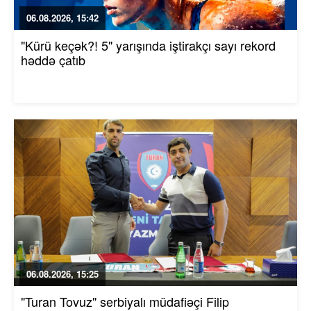
06.08.2026, 15:42
"Kürü keçək?! 5" yarışında iştirakçı sayı rekord
həddə çatıb
06.08.2026, 15:25
"Turan Tovuz" serbiyalı müdafiəçi Filip