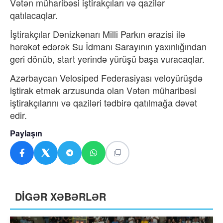
Vətən müharibəsi iştirakçıları və qazilər
qatılacaqlar.
İştirakçılar Dənizkənarı Milli Parkın ərazisi ilə
hərəkət edərək Su İdmanı Sarayının yaxınlığından
geri dönüb, start yerində yürüşü başa vuracaqlar.
Azərbaycan Velosiped Federasiyası veloyürüşdə
iştirak etmək arzusunda olan Vətən müharibəsi
iştirakçılarını və qaziləri tədbirə qatılmağa dəvət
edir.
Paylaşın
DİGƏR XƏBƏRLƏR