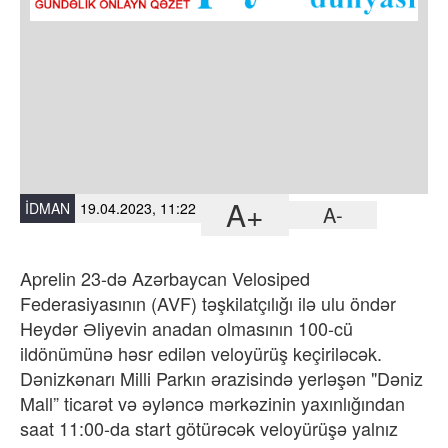
A+
İDMAN
19.04.2023, 11:22
A-
Aprelin 23-də Azərbaycan Velosiped
Federasiyasının (AVF) təşkilatçılığı ilə ulu öndər
Heydər Əliyevin anadan olmasının 100-cü
ildönümünə həsr edilən veloyürüş keçiriləcək.
Dənizkənarı Milli Parkın ərazisində yerləşən "Dəniz
Mall” ticarət və əyləncə mərkəzinin yaxınlığından
saat 11:00-da start götürəcək veloyürüşə yalnız