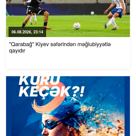
06.08.2026, 23:14
"Qarabağ" Kiyev səfərindən məğlubiyyətlə
qayıdır