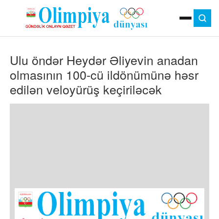
ANA SƏHIFƏ
Ulu öndər Heydər Əliyevin anadan
MOK
OLIMPIYA OYUNLARI
olmasının 100-cü ildönümünə həsr
ÇAP VERSIYASI
edilən veloyürüş keçiriləcək
TV
GÜNDƏM
İDMAN
OLIMPIYA HƏRƏKATI
MƏDƏNIYYƏT
MÜSAHIBƏ
FOTO
VIDEO
DIGƏR