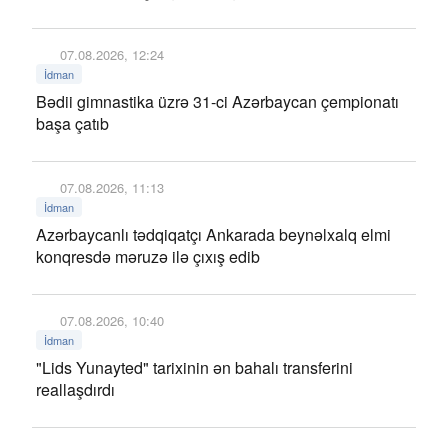
07.08.2026, 12:24
İdman
Bədii gimnastika üzrə 31-ci Azərbaycan çempionatı
başa çatıb
07.08.2026, 11:13
İdman
Azərbaycanlı tədqiqatçı Ankarada beynəlxalq elmi
konqresdə məruzə ilə çıxış edib
07.08.2026, 10:40
İdman
"Lids Yunayted" tarixinin ən bahalı transferini
reallaşdırdı