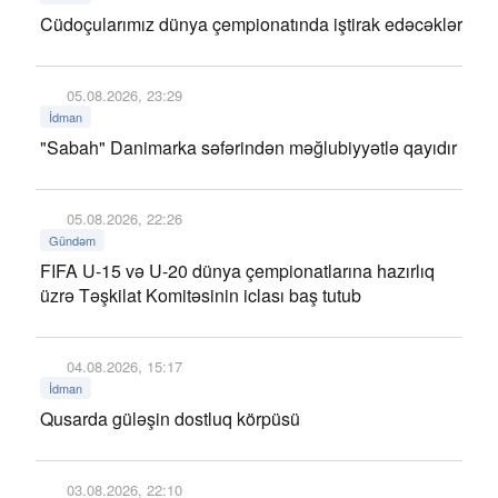
Cüdoçularımız dünya çempionatında iştirak edəcəklər
05.08.2026, 23:29
İdman
"Sabah" Danimarka səfərindən məğlubiyyətlə qayıdır
05.08.2026, 22:26
Gündəm
FIFA U-15 və U-20 dünya çempionatlarına hazırlıq
üzrə Təşkilat Komitəsinin iclası baş tutub
04.08.2026, 15:17
İdman
Qusarda güləşin dostluq körpüsü
03.08.2026, 22:10