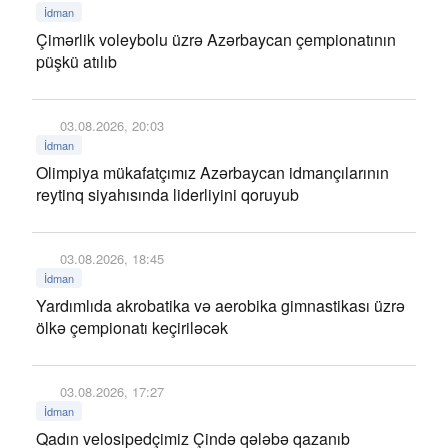
İdman
Çimərlik voleybolu üzrə Azərbaycan çempionatının
püşkü atılıb
03.08.2026, 20:03
İdman
Olimpiya mükafatçımız Azərbaycan idmançılarının
reytinq siyahısında liderliyini qoruyub
03.08.2026, 18:45
İdman
Yardımlıda akrobatika və aerobika gimnastikası üzrə
ölkə çempionatı keçiriləcək
03.08.2026, 17:27
İdman
Qadın velosipedçimiz Çində qələbə qazanıb