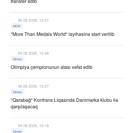
transfer edib
06.08.2026, 12:57
MOK
"More Than Medals World" layihəsinə start verilib
06.08.2026, 12:48
İdman
Olimpiya çempionunun atası vəfat edib
06.08.2026, 12:27
İdman
"Qarabağ" Konfrans Liqasında Danimarka klubu ilə
qarşılaşacaq
06.08.2026, 10:18
İdman