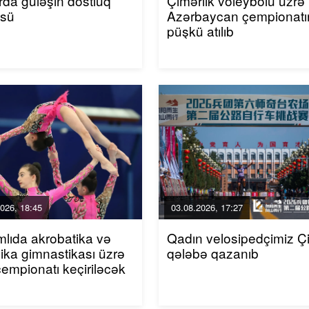
da güləşin dostluq
Çimərlik voleybolu üzrə
üsü
Azərbaycan çempionatı
püşkü atılıb
026, 18:45
03.08.2026, 17:27
mlıda akrobatika və
Qadın velosipedçimiz Ç
ika gimnastikası üzrə
qələbə qazanıb
çempionatı keçiriləcək