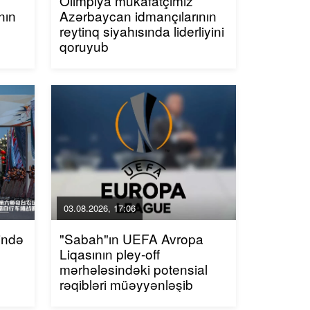
Olimpiya mükafatçımız
nın
Azərbaycan idmançılarının
reytinq siyahısında liderliyini
qoruyub
03.08.2026, 17:06
ində
"Sabah"ın UEFA Avropa
Liqasının pley-off
mərhələsindəki potensial
rəqibləri müəyyənləşib