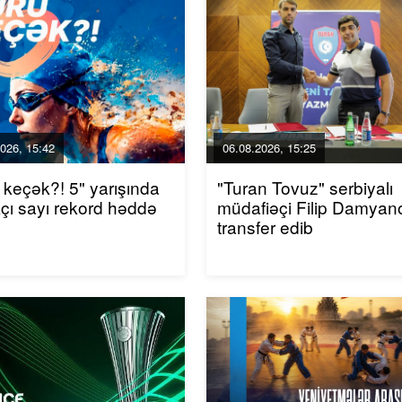
026, 15:42
06.08.2026, 15:25
 keçək?! 5" yarışında
"Turan Tovuz" serbiyalı
akçı sayı rekord həddə
müdafiəçi Filip Damyano
transfer edib