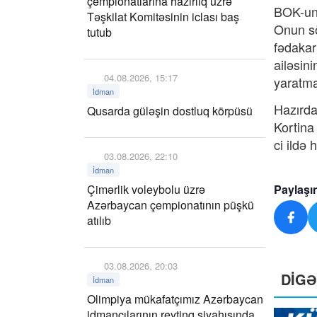
çempionatlarına hazırlıq üzrə
BOK-un 
Təşkilat Komitəsinin iclası baş
Onun sö
tutub
fədakar
ailəsin
04.08.2026, 15:17
yaratma
İdman
Hazırda
Qusarda güləşin dostluq körpüsü
Kortina
ci ildə 
03.08.2026, 22:10
İdman
Çimərlik voleybolu üzrə
Paylaşı
Azərbaycan çempionatının püşkü
atılıb
03.08.2026, 20:03
DİG
İdman
Olimpiya mükafatçımız Azərbaycan
idmançılarının reytinq siyahısında