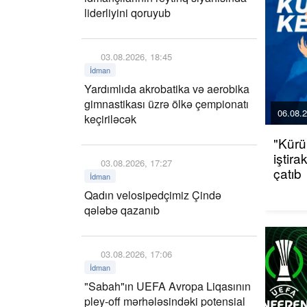
liderliyini qoruyub
03.08.2026, 18:45
İdman
Yardımlıda akrobatika və aerobika
gimnastikası üzrə ölkə çempionatı
06.08.2
keçiriləcək
"Kürü
iştir
03.08.2026, 17:27
çatıb
İdman
Qadın velosipedçimiz Çində
qələbə qazanıb
03.08.2026, 17:06
İdman
"Sabah"ın UEFA Avropa Liqasının
pley-off mərhələsindəki potensial