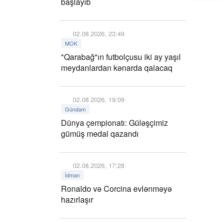
başlayıb
02.08.2026, 23:49
MOK
"Qarabağ"ın futbolçusu iki ay yaşıl
meydanlardan kənarda qalacaq
02.08.2026, 19:09
Gündəm
Dünya çempionatı: Güləşçimiz
gümüş medal qazandı
02.08.2026, 17:28
İdman
Ronaldo və Corcina evlənməyə
hazırlaşır