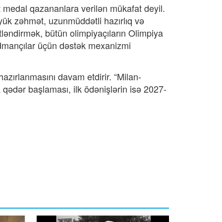
it medal qazananlara verilən mükafat deyil.
ük zəhmət, uzunmüddətli hazırlıq və
ləndirmək, bütün olimpiyaçıların Olimpiya
 idmançılar üçün dəstək mexanizmi
azırlanmasını davam etdirir. “Milan-
 qədər başlaması, ilk ödənişlərin isə 2027-