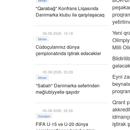
İdman
peşəkar
"Qarabağ" Konfrans Liqasında
proqram
Danimarka klubu ilə qarşılaşacaq
yetirilm
Yeni qr
06.08.2026, 10:18
Olimpiy
İdman
Milli Ol
Cüdoçularımız dünya
çempionatında iştirak edəcəklər
Bildiri
gələcək
05.08.2026, 23:29
Eyni za
İdman
beynəlx
"Sabah" Danimarka səfərindən
proqram
məğlubiyyətlə qayıdır
Qrant p
akkredi
05.08.2026, 22:26
idmançı
Gündəm
iştirak 
FIFA U-15 və U-20 dünya