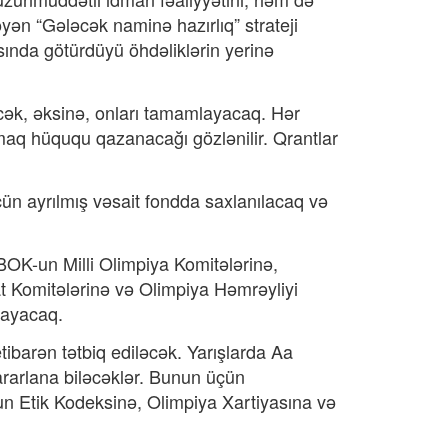
ən “Gələcək naminə hazırlıq” strateji
sında götürdüyü öhdəliklərin yerinə
ək, əksinə, onları tamamlayacaq. Hər
maq hüququ qazanacağı gözlənilir. Qrantlar
üçün ayrılmış vəsait fondda saxlanılacaq və
OK-un Milli Olimpiya Komitələrinə,
t Komitələrinə və Olimpiya Həmrəyliyi
mayacaq.
ibarən tətbiq ediləcək. Yarışlarda Aa
ararlana biləcəklər. Bunun üçün
n Etik Kodeksinə, Olimpiya Xartiyasına və