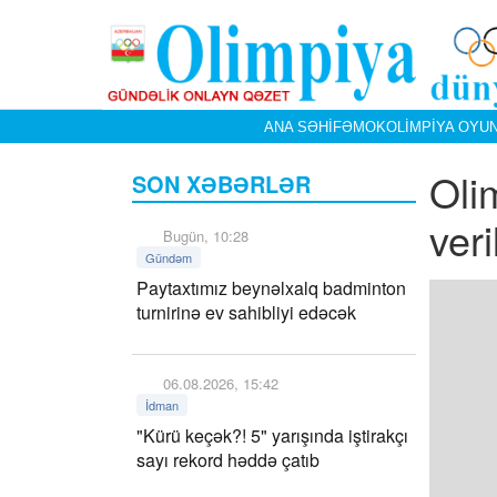
ANA SƏHIFƏ
MOK
OLIMPIYA OYUN
Olim
SON XƏBƏRLƏR
ver
Bugün, 10:28
Gündəm
Paytaxtımız beynəlxalq badminton
turnirinə ev sahibliyi edəcək
06.08.2026, 15:42
İdman
"Kürü keçək?! 5" yarışında iştirakçı
sayı rekord həddə çatıb