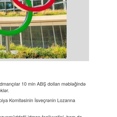
 idmançılar 10 min ABŞ dolları məbləğində
klər.
piya Komitəsinin İsveçrənin Lozanna
zunmüddətli idman fəaliyyətini, həm də