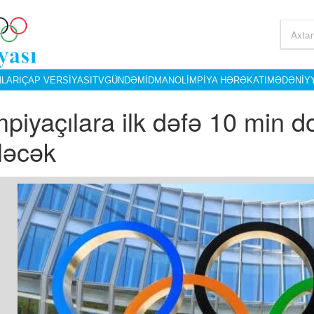
LARI
ÇAP VERSIYASI
TV
GÜNDƏM
İDMAN
OLIMPIYA HƏRƏKATI
MƏDƏNIY
piyaçılara ilk dəfə 10 min do
iləcək