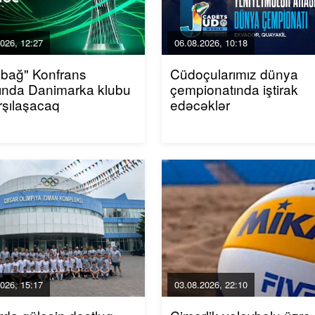
026, 12:27
06.08.2026, 10:18
bağ" Konfrans
Cüdoçularımız dünya
ında Danimarka klubu
çempionatında iştirak
arşılaşacaq
edəcəklər
026, 15:17
03.08.2026, 22:10