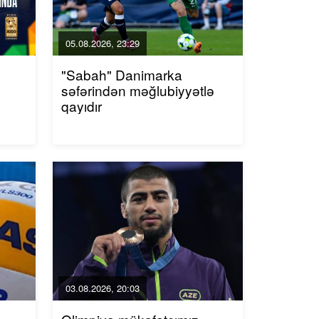
05.08.2026, 23:29
"Sabah" Danimarka
səfərindən məğlubiyyətlə
qayıdır
03.08.2026, 20:03