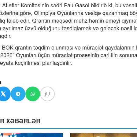
Atletlər Komitəsinin sədri Pau Gasol bildirib ki, bu vəsa
zlərinə görə, Olimpiya Oyunlarına vəsiqə qazanmaq böy
lıq tələb edir. Qrantın məqsədi məhz həmin əməyi qiymət
in ayrılmaz üzvü olduğunu təsdiqləmək və gələcək nəsil
qdır.
 BOK qrantın təqdim olunması və müraciət qaydalarının h
 2026” Oyunları üçün müraciət prosesinin cari ilin sonuna
həyata keçirilməsi planlaşdırılır.
n
ƏR XƏBƏRLƏR