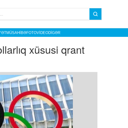
YƏT
MÜSAHIBƏ
FOTO
VIDEO
DIGƏR
llarlıq xüsusi qrant