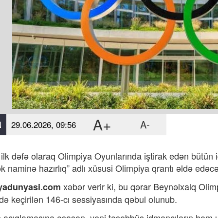
A+
A-
N
29.06.2026, 09:56
 ilk dəfə olaraq Olimpiya Oyunlarında iştirak edən bütün
k naminə hazırlıq” adlı xüsusi Olimpiya qrantı əldə edəcə
xəbər verir ki,
bu qərar Beynəlxalq Olim
yadunyasi.com
də keçirilən 146-cı sessiyasında qəbul olunub.
açıqlamasına əsasən, yeni təşəbbüs idmançıların həm u