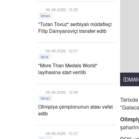
06.08.2026, 15:25
İdman
"Turan Tovuz" serbiyalı müdafiəçi
Filip Damyanoviçi transfer edib
06.08.2026, 12:57
MOK
"More Than Medals World"
layihəsinə start verilib
İDMA
06.08.2026, 12:48
Tarixdə
İdman
Olimpiya çempionunun atası vəfat
“Gələcə
edib
Olimpi
şəhərin
06.08.2026, 12:27
BOK-un 