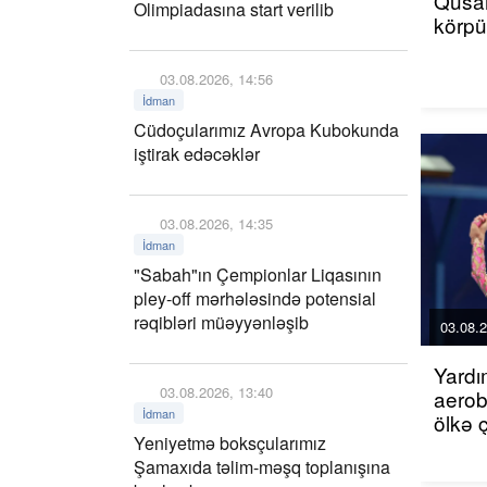
Qusar
Olimpiadasına start verilib
körp
03.08.2026, 14:56
İdman
Cüdoçularımız Avropa Kubokunda
iştirak edəcəklər
03.08.2026, 14:35
İdman
"Sabah"ın Çempionlar Liqasının
pley-off mərhələsində potensial
rəqibləri müəyyənləşib
03.08.2
Yardı
03.08.2026, 13:40
aerob
İdman
ölkə 
Yeniyetmə boksçularımız
Şamaxıda təlim-məşq toplanışına