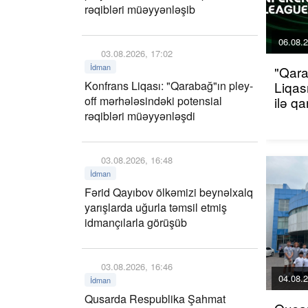
rəqibləri müəyyənləşib
06.08.2
03.08.2026, 17:02
İdman
"Qara
Konfrans Liqası: "Qarabağ"ın pley-
Liqas
off mərhələsindəki potensial
ilə q
rəqibləri müəyyənləşdi
03.08.2026, 16:48
İdman
Fərid Qayıbov ölkəmizi beynəlxalq
yarışlarda uğurla təmsil etmiş
idmançılarla görüşüb
03.08.2026, 16:46
04.08.2
İdman
Qusarda Respublika Şahmat