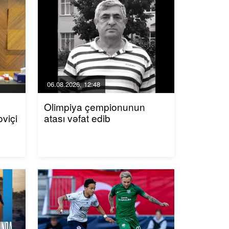
06.08.2026, 12:48
Olimpiya çempionunun
viçi
atası vəfat edib