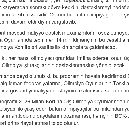
 karyeradan sonrakı dövrə keçidini dəstəkləməyi hədəfləy
ının tərkib hissəsidir. Qurum bununla olimpiyaçılar qarşı
əsini davam etdirdiyini vurğulayıb.
ant mövcud maliyyə dəstək mexanizmlərini əvəz etməyəc
a Oyunlarında təxminən 14 min idmançının bu vəsaiti al
impiya Komitələri vasitəsilə idmançılara çatdırılacaq.
lib ki, hər hansı olimpiyaçı qrantdan imtina edərsə, onun 
 Olimpiya iştirakçılarının dəstəklənməsinə yönəldiləcək.
manda qeyd olunub ki, bu proqramın həyata keçirilməsi B
alq idman federasiyalarına, Olimpiya Oyunlarının Təşkila
ına göstərdiyi maliyyə dəstəyinin azalmasına səbəb ol
roqramı 2026 Milan-Kortina Qış Olimpiya Oyunlarından et
tasiyası ilə çıxış edən bütün olimpiyaçılar bu imkandan y
ların antidopinq qaydalarını pozmaması, həmçinin BOK-u
şərtlərinə riayət etməsi tələb olunur.