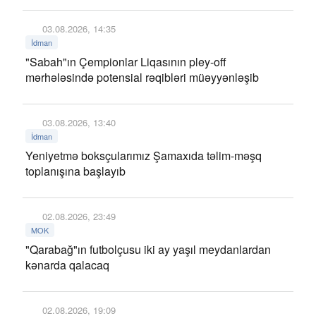
03.08.2026, 14:35
İdman
"Sabah"ın Çempionlar Liqasının pley-off
mərhələsində potensial rəqibləri müəyyənləşib
03.08.2026, 13:40
İdman
Yeniyetmə boksçularımız Şamaxıda təlim-məşq
toplanışına başlayıb
02.08.2026, 23:49
MOK
"Qarabağ"ın futbolçusu iki ay yaşıl meydanlardan
kənarda qalacaq
02.08.2026, 19:09