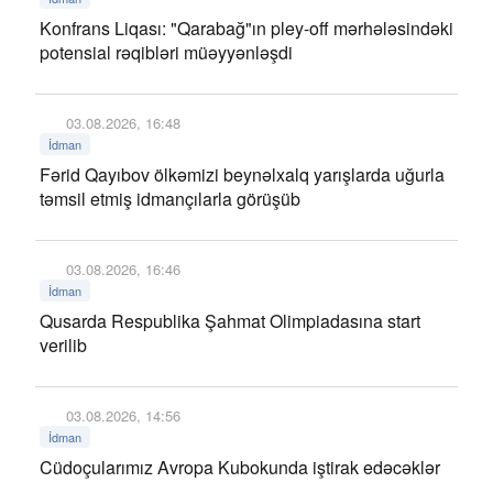
Konfrans Liqası: "Qarabağ"ın pley-off mərhələsindəki
potensial rəqibləri müəyyənləşdi
03.08.2026, 16:48
İdman
Fərid Qayıbov ölkəmizi beynəlxalq yarışlarda uğurla
təmsil etmiş idmançılarla görüşüb
03.08.2026, 16:46
İdman
Qusarda Respublika Şahmat Olimpiadasına start
verilib
03.08.2026, 14:56
İdman
Cüdoçularımız Avropa Kubokunda iştirak edəcəklər