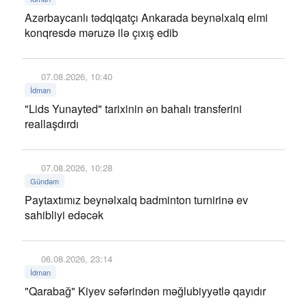
Azərbaycanlı tədqiqatçı Ankarada beynəlxalq elmi
konqresdə məruzə ilə çıxış edib
07.08.2026, 10:40
İdman
"Lids Yunayted" tarixinin ən bahalı transferini
reallaşdırdı
07.08.2026, 10:28
Gündəm
Paytaxtımız beynəlxalq badminton turnirinə ev
sahibliyi edəcək
06.08.2026, 23:14
İdman
"Qarabağ" Kiyev səfərindən məğlubiyyətlə qayıdır