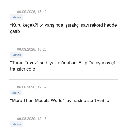
06.08.2026, 15:42
İdman
"Kürü keçək?! 5" yarışında iştirakçı sayı rekord həddə
çatıb
06.08.2026, 15:25
İdman
"Turan Tovuz" serbiyalı müdafiəçi Filip Damyanoviçi
transfer edib
06.08.2026, 12:57
MOK
"More Than Medals World" layihəsinə start verilib
06.08.2026, 12:48
İdman