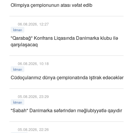
Olimpiya çempionunun atası vəfat edib
06.08.2026, 12:27
İdman
"Qarabağ" Konfrans Liqasında Danimarka klubu ilə
qarşılaşacaq
06.08.2026, 10:18
İdman
Cüdoçularımız dünya çempionatında iştirak edəcəklər
05.08.2026, 23:29
İdman
"Sabah" Danimarka səfərindən məğlubiyyətlə qayıdır
05.08.2026, 22:26