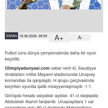
A+
İDMAN
16.06.2026, 08:50
A-
Futbol üzrə dünya çempionatında daha bir oyun
keçirilib.
xəbər verir ki,
Səudiyyə
Olimpiyadunyasi.com
Ərəbistanı millisi
Mayami stadionunda
Uruqvay
komandası ilə qarşılaşıb. H qrupu çərçivəsində
keçirilən oyunda qalib müəyyənləşməyib -1:1.
Görüşdə hesabı asiyalılar açıblar. 41-ci dəqiqədə
Abdulelah Alamri fərqlənib. Uruqvaylılara 1 xal
qazandıran qolu 80-ci dəqiqədə Maksimiliano