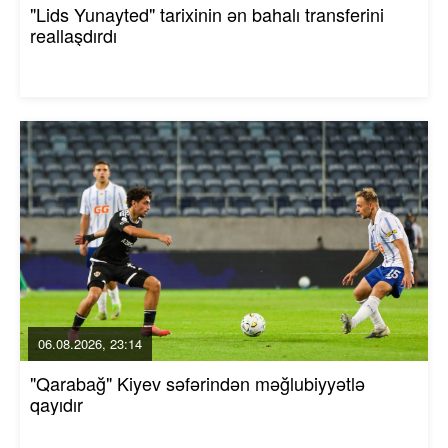
"Lids Yunayted" tarixinin ən bahalı transferini
reallaşdırdı
06.08.2026, 23:14
"Qarabağ" Kiyev səfərindən məğlubiyyətlə
qayıdır