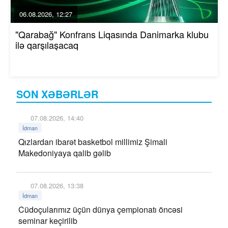
06.08.2026, 12:27
"Qarabağ" Konfrans Liqasında Danimarka klubu
ilə qarşılaşacaq
SON XƏBƏRLƏR
07.08.2026, 14:40
İdman
Qızlardan ibarət basketbol millimiz Şimali
Makedoniyaya qalib gəlib
07.08.2026, 13:38
İdman
Cüdoçularımız üçün dünya çempionatı öncəsi
seminar keçirilib