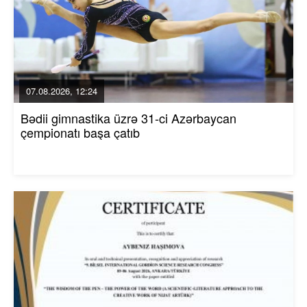
07.08.2026, 12:24
Bədii gimnastika üzrə 31-ci Azərbaycan
çempionatı başa çatıb