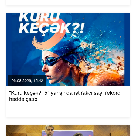
06.08.2026, 15:42
"Kürü keçək?! 5" yarışında iştirakçı sayı rekord
həddə çatıb