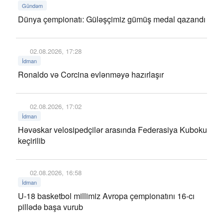
Gündəm
Dünya çempionatı: Güləşçimiz gümüş medal qazandı
02.08.2026, 17:28
İdman
Ronaldo və Corcina evlənməyə hazırlaşır
02.08.2026, 17:02
İdman
Həvəskar velosipedçilər arasında Federasiya Kuboku
keçirilib
02.08.2026, 16:58
İdman
U-18 basketbol millimiz Avropa çempionatını 16-cı
pillədə başa vurub