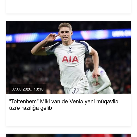
07.08.2026, 13:18
"Tottenhem" Miki van de Venlə yeni müqavilə
üzrə razılığa gəlib