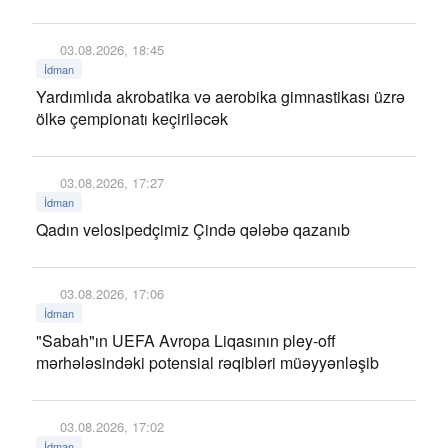
03.08.2026, 18:45
İdman
Yardımlıda akrobatika və aerobika gimnastikası üzrə
ölkə çempionatı keçiriləcək
03.08.2026, 17:27
İdman
Qadın velosipedçimiz Çində qələbə qazanıb
03.08.2026, 17:06
İdman
"Sabah"ın UEFA Avropa Liqasının pley-off
mərhələsindəki potensial rəqibləri müəyyənləşib
03.08.2026, 17:02
İdman