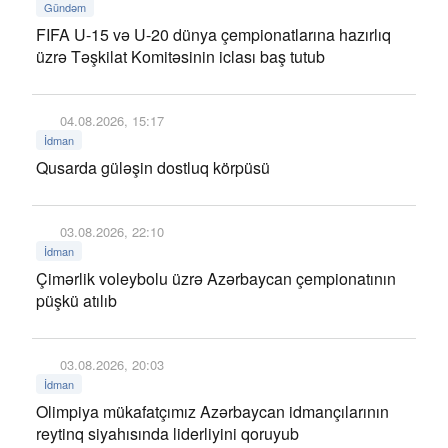
Gündəm
FIFA U-15 və U-20 dünya çempionatlarına hazırlıq
üzrə Təşkilat Komitəsinin iclası baş tutub
04.08.2026, 15:17
İdman
Qusarda güləşin dostluq körpüsü
03.08.2026, 22:10
İdman
Çimərlik voleybolu üzrə Azərbaycan çempionatının
püşkü atılıb
03.08.2026, 20:03
İdman
Olimpiya mükafatçımız Azərbaycan idmançılarının
reytinq siyahısında liderliyini qoruyub