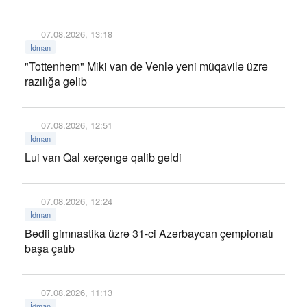
07.08.2026, 13:18
İdman
"Tottenhem" Miki van de Venlə yeni müqavilə üzrə
razılığa gəlib
07.08.2026, 12:51
İdman
Lui van Qal xərçəngə qalib gəldi
07.08.2026, 12:24
İdman
Bədii gimnastika üzrə 31-ci Azərbaycan çempionatı
başa çatıb
07.08.2026, 11:13
İdman