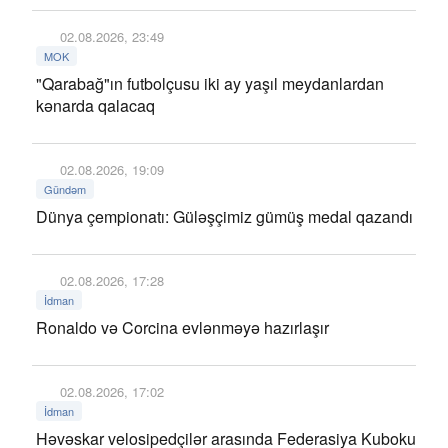
02.08.2026, 23:49
MOK
"Qarabağ"ın futbolçusu iki ay yaşıl meydanlardan
kənarda qalacaq
02.08.2026, 19:09
Gündəm
Dünya çempionatı: Güləşçimiz gümüş medal qazandı
02.08.2026, 17:28
İdman
Ronaldo və Corcina evlənməyə hazırlaşır
02.08.2026, 17:02
İdman
Həvəskar velosipedçilər arasında Federasiya Kuboku