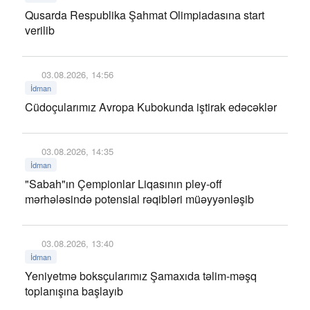
Qusarda Respublika Şahmat Olimpiadasına start
verilib
03.08.2026, 14:56
İdman
Cüdoçularımız Avropa Kubokunda iştirak edəcəklər
03.08.2026, 14:35
İdman
"Sabah"ın Çempionlar Liqasının pley-off
mərhələsində potensial rəqibləri müəyyənləşib
03.08.2026, 13:40
İdman
Yeniyetmə boksçularımız Şamaxıda təlim-məşq
toplanışına başlayıb