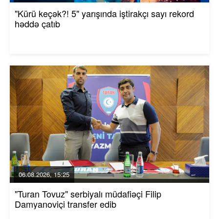
"Kürü keçək?! 5" yarışında iştirakçı sayı rekord
həddə çatıb
06.08.2026, 15:25
"Turan Tovuz" serbiyalı müdafiəçi Filip
Damyanoviçi transfer edib