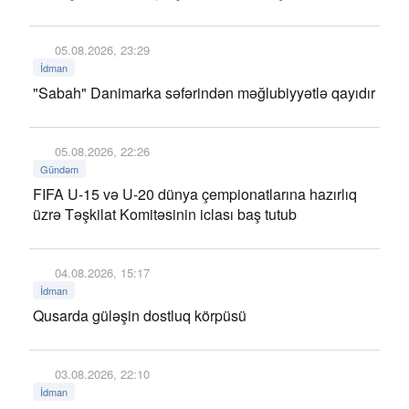
05.08.2026, 23:29
İdman
"Sabah" Danimarka səfərindən məğlubiyyətlə qayıdır
05.08.2026, 22:26
Gündəm
FIFA U-15 və U-20 dünya çempionatlarına hazırlıq
üzrə Təşkilat Komitəsinin iclası baş tutub
04.08.2026, 15:17
İdman
Qusarda güləşin dostluq körpüsü
03.08.2026, 22:10
İdman