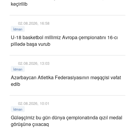
keçirilib
02.08.2026, 16:58
İdman
U-18 basketbol millimiz Avropa çempionatını 16-cı
pillədə başa vurub
02.08.2026, 13:03
İdman
Azərbaycan Atletika Federasiyasının məşqçisi vəfat
edib
02.08.2026, 10:01
İdman
Güləşçimiz bu gün dünya çempionatında qızıl medal
görüşünə çıxacaq