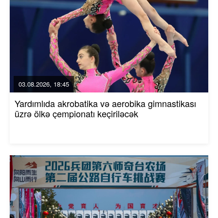
03.08.2026, 18:45
Yardımlıda akrobatika və aerobika gimnastikası
üzrə ölkə çempionatı keçiriləcək