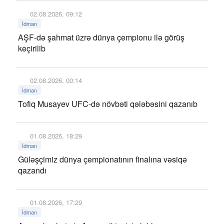
02.08.2026, 09:12
İdman
AŞF-də şahmat üzrə dünya çempionu ilə görüş
keçirilib
02.08.2026, 00:14
İdman
Tofiq Musayev UFC-də növbəti qələbəsini qazanıb
01.08.2026, 18:29
İdman
Güləşçimiz dünya çempionatının finalına vəsiqə
qazandı
01.08.2026, 17:29
İdman