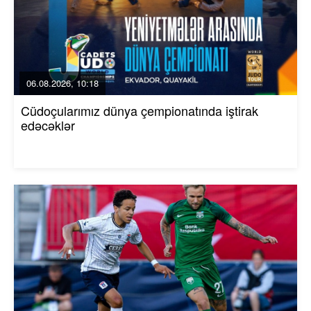
06.08.2026, 10:18
Cüdoçularımız dünya çempionatında iştirak
edəcəklər