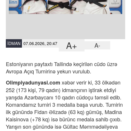
A+
İDMAN
07.06.2026, 20:47
A-
Estoniyanın paytaxtı Tallində keçirilən cüdo üzrə
Avropa Açıq Turnirinə yekun vurulub.
xəbər verir ki,
33 ölkədən
Olimpiyadunyasi.com
252 (173 kişi, 79 qadın) idmançının iştirak etdiyi
yarışda Azərbaycanı 10 qadın cüdoçu təmsil edib.
Komandamız turniri 3 medalla başa vurub. Turnirin
ilk günündə Fidan Əlizadə (63 kq) gümüş, Madina
Kaisinova (+78 kq) isə bürünc medala sahib çıxıb.
Yarışın son günündə isə Gültac Məmmədəliyeva