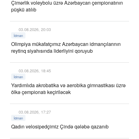
Çimərlik voleybolu üzrə Azərbaycan çempionatının
püşkü atılıb
03.08.2026, 20:03
İdman
Olimpiya mükafatçımız Azərbaycan idmançılarının
reytinq siyahısında liderliyini qoruyub
03.08.2026, 18:45
İdman
Yardımlıda akrobatika və aerobika gimnastikası üzrə
ölkə çempionatı keçiriləcək
03.08.2026, 17:27
İdman
Qadın velosipedçimiz Çində qələbə qazanıb