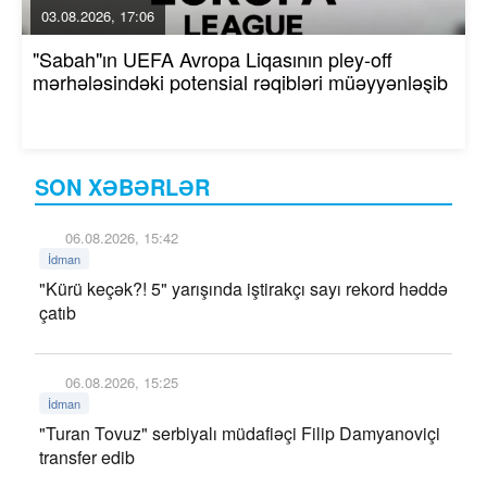
03.08.2026, 17:06
"Sabah"ın UEFA Avropa Liqasının pley-off
mərhələsindəki potensial rəqibləri müəyyənləşib
SON XƏBƏRLƏR
06.08.2026, 15:42
İdman
"Kürü keçək?! 5" yarışında iştirakçı sayı rekord həddə
çatıb
06.08.2026, 15:25
İdman
"Turan Tovuz" serbiyalı müdafiəçi Filip Damyanoviçi
transfer edib