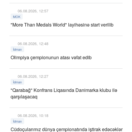
06.08.2026, 12:57
MOK
"More Than Medals World" layihəsinə start verilib
06.08.2026, 12:48
İdman
Olimpiya çempionunun atası vəfat edib
06.08.2026, 12:27
İdman
"Qarabağ" Konfrans Liqasında Danimarka klubu ilə
qarşılaşacaq
06.08.2026, 10:18
İdman
Cüdoçularımız dünya çempionatında iştirak edəcəklər