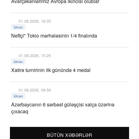
Avarçəkənlərimiz Avropa ikincisi olublar
01.08.2026, 16:35
İdman
Neftçi" Tokio mərhələsinin 1/4 finalında
01.08.2026, 15:25
İdman
Xatirə turnirinin ilk günündə 4 medal
01.08.2026, 09:56
İdman
Azərbaycanın 6 sərbəst güləşçisi xalça üzərinə
çıxacaq
BÜTÜN XƏBƏRLƏR