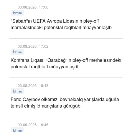
03.08.2026, 17:06
İdman
"Sabah"ın UEFA Avropa Liqasının pley-off
mərhələsindəki potensial rəqibləri müəyyənləşib
03.08.2026, 17:02
İdman
Konfrans Liqası: "Qarabağ"ın pley-off mərhələsindəki
potensial rəqibləri müəyyənləşdi
03.08.2026, 16:48
İdman
Fərid Qayıbov ölkəmizi beynəlxalq yarışlarda uğurla
təmsil etmiş idmançılarla görüşüb
03.08.2026, 16:46
İdman