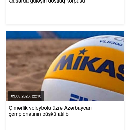
Qusarda güləşin dostluq körpüsü
03.08.2026, 22:10
Çimərlik voleybolu üzrə Azərbaycan
çempionatının püşkü atılıb