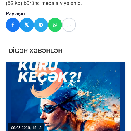
(52 kq) bürünc medala yiyələnib.
Paylaşın
DİGƏR XƏBƏRLƏR
06.08.2026, 15:42