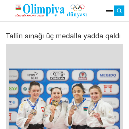
ANA SƏHIFƏ
Tallin sınağı üç medalla yadda qaldı
MOK
OLIMPIYA OYUNLARI
ÇAP VERSIYASI
TV
GÜNDƏM
İDMAN
OLIMPIYA HƏRƏKATI
MƏDƏNIYYƏT
MÜSAHIBƏ
FOTO
VIDEO
DIGƏR