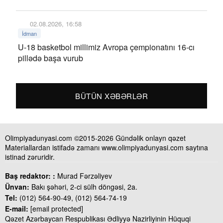
02.08.2026, 16:58
İdman
U-18 basketbol millimiz Avropa çempionatını 16-cı
pillədə başa vurub
BÜTÜN XƏBƏRLƏR
Olimpiyadunyasi.com ©2015-2026 Gündəlik onlayn qəzet
Materiallardan istifadə zamanı www.olimpiyadunyasi.com saytına
istinad zəruridir.
Baş redaktor: :
Murad Fərzəliyev
Ünvan:
Bakı şəhəri, 2-ci sülh döngəsi, 2a.
Tel:
(012) 564-90-49, (012) 564-74-19
E-mail:
[email protected]
Qəzet Azərbaycan Respublikası Ədliyyə Nazirliyinin Hüquqi