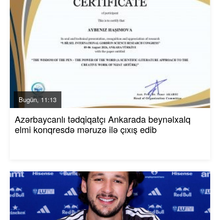
Bugün, 11:13
Azərbaycanlı tədqiqatçı Ankarada beynəlxalq
elmi konqresdə məruzə ilə çıxış edib