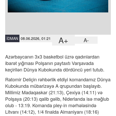
A+
İDMAN
08.06.2026, 01:21
A-
Azərbaycanın 3x3 basketbol üzrə qadınlardan
ibarət yığması Polşanın paytaxtı Varşavada
keçirilən Dünya Kubokunda dördüncü yeri tutub.
Ratomir Deliçin rəhbərlik etdiyi komandamız Dünya
Kubokunda mübarizəyə A qrupundan başlayıb.
Millimiz Madaqaskar (21:13), Çexiya (14:11) və
Polşaya (20:13) qalib gəlib, Niderlanda isə məğlub
olub - 13:19. Komanda pley-in mərhələsində
Litvanı (14:12), 1/4 finalda Almaniyanı (18:16)