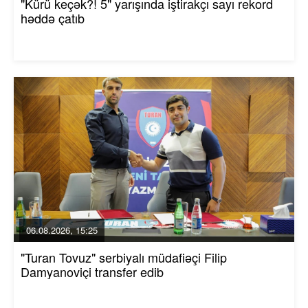
"Kürü keçək?! 5" yarışında iştirakçı sayı rekord
həddə çatıb
06.08.2026, 15:25
"Turan Tovuz" serbiyalı müdafiəçi Filip
Damyanoviçi transfer edib