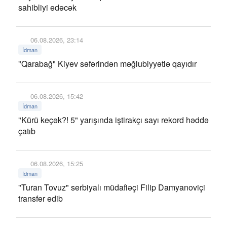
sahibliyi edəcək
06.08.2026, 23:14
İdman
"Qarabağ" Kiyev səfərindən məğlubiyyətlə qayıdır
06.08.2026, 15:42
İdman
"Kürü keçək?! 5" yarışında iştirakçı sayı rekord həddə
çatıb
06.08.2026, 15:25
İdman
"Turan Tovuz" serbiyalı müdafiəçi Filip Damyanoviçi
transfer edib