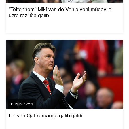
"Tottenhem" Miki van de Venlə yeni müqavilə
üzrə razılığa gəlib
Bugün, 12:51
Lui van Qal xərçəngə qalib gəldi