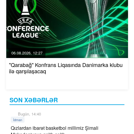
06.08.2026, 12:27
"Qarabağ" Konfrans Liqasında Danimarka klubu
ilə qarşılaşacaq
SON XƏBƏRLƏR
Bugün, 14:40
İdman
Qızlardan ibarət basketbol millimiz Şimali