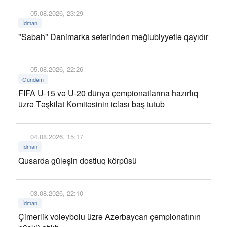
05.08.2026, 23:29
İdman
"Sabah" Danimarka səfərindən məğlubiyyətlə qayıdır
05.08.2026, 22:26
Gündəm
FIFA U-15 və U-20 dünya çempionatlarına hazırlıq
üzrə Təşkilat Komitəsinin iclası baş tutub
04.08.2026, 15:17
İdman
Qusarda güləşin dostluq körpüsü
03.08.2026, 22:10
İdman
Çimərlik voleybolu üzrə Azərbaycan çempionatının