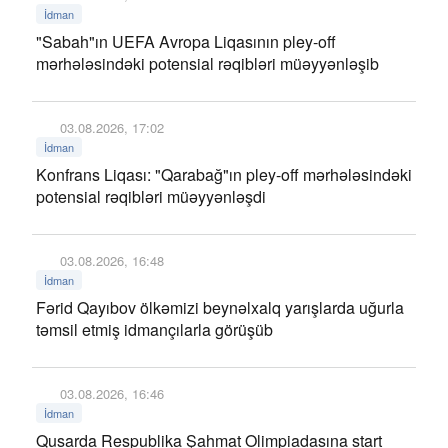
İdman
"Sabah"ın UEFA Avropa Liqasının pley-off
mərhələsindəki potensial rəqibləri müəyyənləşib
03.08.2026, 17:02
İdman
Konfrans Liqası: "Qarabağ"ın pley-off mərhələsindəki
potensial rəqibləri müəyyənləşdi
03.08.2026, 16:48
İdman
Fərid Qayıbov ölkəmizi beynəlxalq yarışlarda uğurla
təmsil etmiş idmançılarla görüşüb
03.08.2026, 16:46
İdman
Qusarda Respublika Şahmat Olimpiadasına start