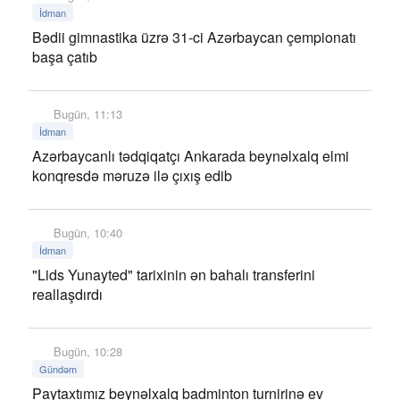
İdman
Bədii gimnastika üzrə 31-ci Azərbaycan çempionatı
başa çatıb
Bugün, 11:13
İdman
Azərbaycanlı tədqiqatçı Ankarada beynəlxalq elmi
konqresdə məruzə ilə çıxış edib
Bugün, 10:40
İdman
"Lids Yunayted" tarixinin ən bahalı transferini
reallaşdırdı
Bugün, 10:28
Gündəm
Paytaxtımız beynəlxalq badminton turnirinə ev