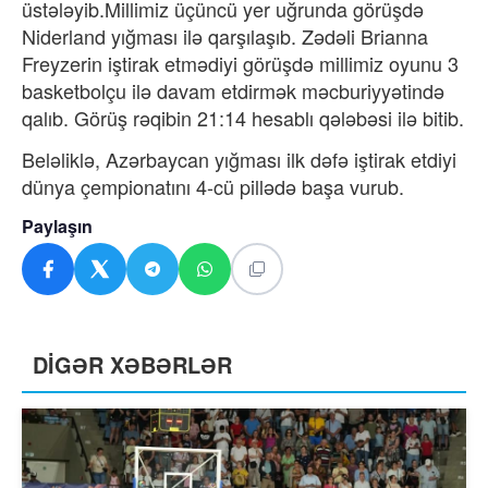
üstələyib.Millimiz üçüncü yer uğrunda görüşdə
Niderland yığması ilə qarşılaşıb. Zədəli Brianna
Freyzerin iştirak etmədiyi görüşdə millimiz oyunu 3
basketbolçu ilə davam etdirmək məcburiyyətində
qalıb. Görüş rəqibin 21:14 hesablı qələbəsi ilə bitib.
Beləliklə, Azərbaycan yığması ilk dəfə iştirak etdiyi
dünya çempionatını 4-cü pillədə başa vurub.
Paylaşın
DİGƏR XƏBƏRLƏR