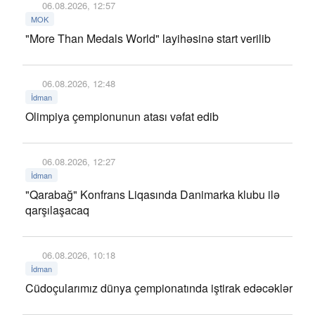
06.08.2026, 12:57
MOK
"More Than Medals World" layihəsinə start verilib
06.08.2026, 12:48
İdman
Olimpiya çempionunun atası vəfat edib
06.08.2026, 12:27
İdman
"Qarabağ" Konfrans Liqasında Danimarka klubu ilə
qarşılaşacaq
06.08.2026, 10:18
İdman
Cüdoçularımız dünya çempionatında iştirak edəcəklər