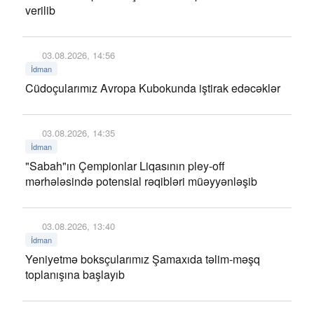
verilib
03.08.2026, 14:56
İdman
Cüdoçularımız Avropa Kubokunda iştirak edəcəklər
03.08.2026, 14:35
İdman
"Sabah"ın Çempionlar Liqasının pley-off
mərhələsində potensial rəqibləri müəyyənləşib
03.08.2026, 13:40
İdman
Yeniyetmə boksçularımız Şamaxıda təlim-məşq
toplanışına başlayıb