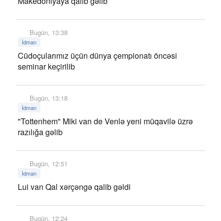
Makedoniyaya qalib gəlib
Bugün, 13:38
İdman
Cüdoçularımız üçün dünya çempionatı öncəsi
seminar keçirilib
Bugün, 13:18
İdman
"Tottenhem" Miki van de Venlə yeni müqavilə üzrə
razılığa gəlib
Bugün, 12:51
İdman
Lui van Qal xərçəngə qalib gəldi
Bugün, 12:24