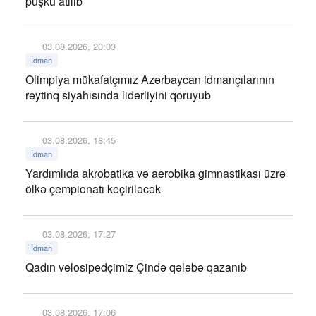
püşkü atılıb
03.08.2026, 20:03
İdman
Olimpiya mükafatçımız Azərbaycan idmançılarının
reytinq siyahısında liderliyini qoruyub
03.08.2026, 18:45
İdman
Yardımlıda akrobatika və aerobika gimnastikası üzrə
ölkə çempionatı keçiriləcək
03.08.2026, 17:27
İdman
Qadın velosipedçimiz Çində qələbə qazanıb
03.08.2026, 17:06