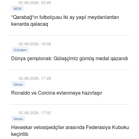
02.08.2026, 23:49
MOK
"Qarabağ"ın futbolçusu iki ay yaşıl meydanlardan
kənarda qalacaq
02.08.2026, 19:09
Gündəm
Dünya çempionatı: Güləşçimiz gümüş medal qazandı
02.08.2026, 17:28
İdman
Ronaldo və Corcina evlənməyə hazırlaşır
02.08.2026, 17:02
İdman
Həvəskar velosipedçilər arasında Federasiya Kuboku
keçirilib