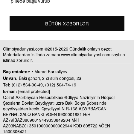
pillədə başa vurub
BÜTÜN XƏBƏRLƏR
Olimpiyadunyasi.com ©2015-2026 Gündəlik onlayn qəzet
Materiallardan istifadə zamanı www.olimpiyadunyasi.com saytına
istinad zəruridir.
Baş redaktor: :
Murad Fərzəliyev
Ünvan:
Bakı şəhəri, 2-ci sülh döngəsi, 2a.
Tel:
(012) 564-90-49, (012) 564-74-19
E-mail:
[email protected]
Qəzet Azərbaycan Respublikası Ədliyyə Nazirliyinin Hüquqi
Şəxslərin Dövlət Qeydiyyatı üzrə Bakı Bölgə Şöbəsində
qeydiyyatdan keçib. Qeydiyyat N R-168 AZƏRBAYCAN
BEYNƏLXALQ BANKI VÖEN 9900001881 H/H
AZ79IBAZ38090019449333849204 M/H
AZ03NABZ01350100000000002944 KOD 805722 VÖEN
1500306421