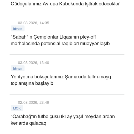
Cüdoçularımız Avropa Kubokunda iştirak edəcəklər
03.08.2026, 14:35
İdman
"Sabah"ın Çempionlar Liqasının pley-off
mərhələsində potensial rəqibləri müəyyənləşib
03.08.2026, 13:40
İdman
Yeniyetmə boksçularımız Şamaxıda təlim-məşq
toplanışına başlayıb
02.08.2026, 23:49
MOK
"Qarabağ"ın futbolçusu iki ay yaşıl meydanlardan
kənarda qalacaq