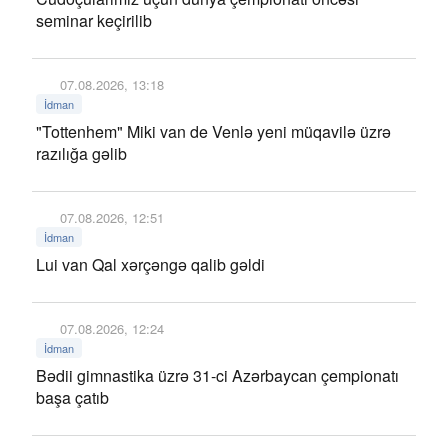
seminar keçirilib
07.08.2026, 13:18
İdman
"Tottenhem" Miki van de Venlə yeni müqavilə üzrə
razılığa gəlib
07.08.2026, 12:51
İdman
Lui van Qal xərçəngə qalib gəldi
07.08.2026, 12:24
İdman
Bədii gimnastika üzrə 31-ci Azərbaycan çempionatı
başa çatıb