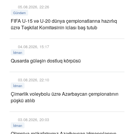
05.08.2026, 22:26
Gündəm
FIFA U-15 və U-20 dünya çempionatlarına hazırlıq
üzrə Təşkilat Komitəsinin iclası baş tutub
04.08.2026, 15:17
İdman
Qusarda güləşin dostluq körpüsü
03.08.2026, 22:10
İdman
Çimərlik voleybolu üzrə Azərbaycan çempionatının
püşkü atılıb
03.08.2026, 20:03
İdman
Olimpiya mükafatçımız Azərbaycan idmançılarının