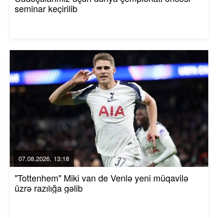
seminar keçirilib
07.08.2026, 13:18
"Tottenhem" Miki van de Venlə yeni müqavilə
üzrə razılığa gəlib