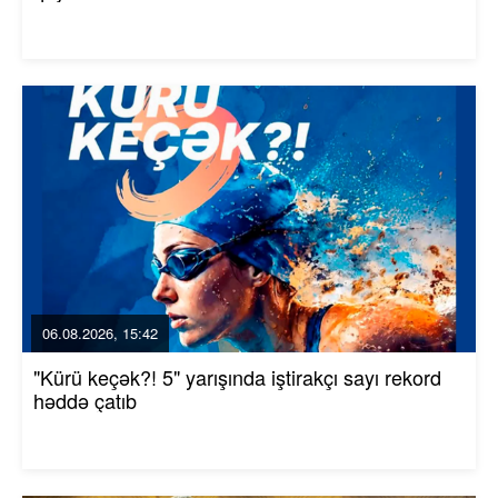
06.08.2026, 15:42
"Kürü keçək?! 5" yarışında iştirakçı sayı rekord
həddə çatıb