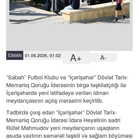
A+
İDMAN
01.06.2026, 01:02
A-
“Sabah” Futbol Klubu və “İçərişəhər” Dövlət Tarix-
Memarlıq Qoruğu İdarəsinin birgə təşkilatçılığı ilə
İçərişəhərdə yeni istifadəyə verilən idman
meydançasının açılış mərasimi keçirilib.
Tədbirdə çıxış edən “İçərişəhər” Dövlət Tarix-
Memarlıq Qoruğu İdarəsi İdarə Heyətinin sədri
Rüfət Mahmudov yeni meydançanın uşaqların
asudə vaxtının səmərəli təşkili və sağlam böyüməsi