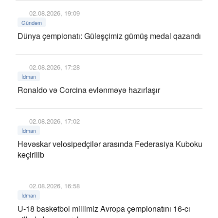
02.08.2026, 19:09
Gündəm
Dünya çempionatı: Güləşçimiz gümüş medal qazandı
02.08.2026, 17:28
İdman
Ronaldo və Corcina evlənməyə hazırlaşır
02.08.2026, 17:02
İdman
Həvəskar velosipedçilər arasında Federasiya Kuboku
keçirilib
02.08.2026, 16:58
İdman
U-18 basketbol millimiz Avropa çempionatını 16-cı