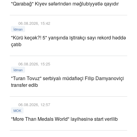
"Qarabağ" Kiyev səfərindən məğlubiyyətlə qayıdır
06.08.2026, 15:42
İdman
"Kürü keçək?! 5" yarışında iştirakçı sayı rekord həddə
çatıb
06.08.2026, 15:25
İdman
"Turan Tovuz" serbiyalı müdafiəçi Filip Damyanoviçi
transfer edib
06.08.2026, 12:57
MOK
"More Than Medals World" layihəsinə start verilib