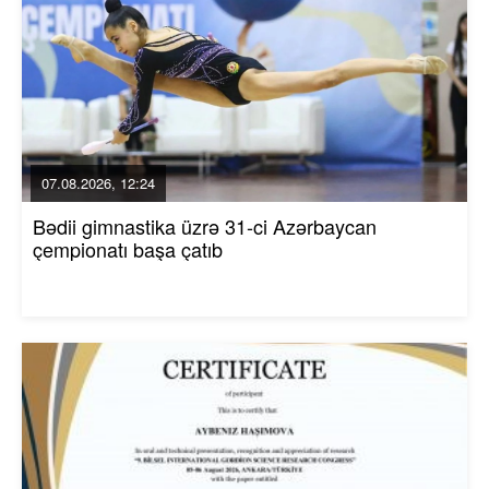
07.08.2026, 12:24
Bədii gimnastika üzrə 31-ci Azərbaycan
çempionatı başa çatıb