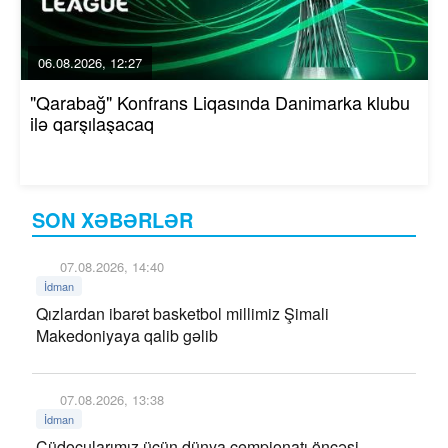
06.08.2026, 12:27
"Qarabağ" Konfrans Liqasında Danimarka klubu
ilə qarşılaşacaq
SON XƏBƏRLƏR
07.08.2026, 14:40
İdman
Qızlardan ibarət basketbol millimiz Şimali
Makedoniyaya qalib gəlib
07.08.2026, 13:38
İdman
Cüdoçularımız üçün dünya çempionatı öncəsi