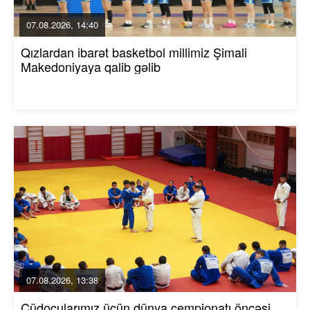
07.08.2026, 14:40
Qızlardan ibarət basketbol millimiz Şimali
Makedoniyaya qalib gəlib
07.08.2026, 13:38
Cüdoçularımız üçün dünya çempionatı öncəsi