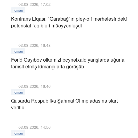
03.08.2026, 17:02
İdman
Konfrans Liqası: "Qarabağ"ın pley-off mərhələsindəki
potensial rəqibləri müəyyənləşdi
03.08.2026, 16:48
İdman
Fərid Qayıbov ölkəmizi beynəlxalq yarışlarda uğurla
təmsil etmiş idmançılarla görüşüb
03.08.2026, 16:46
İdman
Qusarda Respublika Şahmat Olimpiadasına start
verilib
03.08.2026, 14:56
İdman