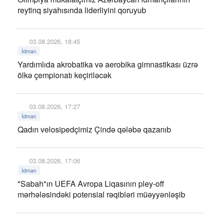
reytinq siyahısında liderliyini qoruyub
03.08.2026, 18:45
İdman
Yardımlıda akrobatika və aerobika gimnastikası üzrə
ölkə çempionatı keçiriləcək
03.08.2026, 17:27
İdman
Qadın velosipedçimiz Çində qələbə qazanıb
03.08.2026, 17:06
İdman
"Sabah"ın UEFA Avropa Liqasının pley-off
mərhələsindəki potensial rəqibləri müəyyənləşib