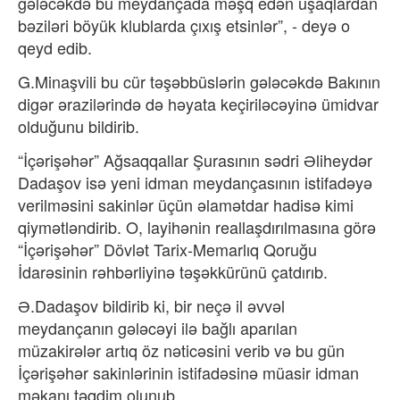
gələcəkdə bu meydançada məşq edən uşaqlardan
bəziləri böyük klublarda çıxış etsinlər”, - deyə o
qeyd edib.
G.Minaşvili bu cür təşəbbüslərin gələcəkdə Bakının
digər ərazilərində də həyata keçiriləcəyinə ümidvar
olduğunu bildirib.
“İçərişəhər” Ağsaqqallar Şurasının sədri Əliheydər
Dadaşov isə yeni idman meydançasının istifadəyə
verilməsini sakinlər üçün əlamətdar hadisə kimi
qiymətləndirib. O, layihənin reallaşdırılmasına görə
“İçərişəhər” Dövlət Tarix-Memarlıq Qoruğu
İdarəsinin rəhbərliyinə təşəkkürünü çatdırıb.
Ə.Dadaşov bildirib ki, bir neçə il əvvəl
meydançanın gələcəyi ilə bağlı aparılan
müzakirələr artıq öz nəticəsini verib və bu gün
İçərişəhər sakinlərinin istifadəsinə müasir idman
məkanı təqdim olunub.