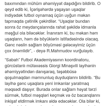
baxımından mühüm əhəmiyyət daşıdığını bildirib. O
qeyd edib ki, İçərişəhərdə yaşayan uşaqlar
indiyədək futbol oynamaq üçün uyğun məkan
tapmaqda çətinlik çəkirdilər. “Uşaqlar bundan
sonra öz meydançalarında rahat şəkildə idmanla
məşğul ola biləcəklər. İnanıram ki, bu məkan həm
uşaqların, həm də böyüklərin istifadəsində olacaq.
Gənc nəslin sağlam böyüməsi gələcəyimiz üçün
çox önəmlidir”, - deyə R.Mahmudov vurğulayıb.
“Sabah” Futbol Akademiyasının koordinatoru,
gürcüstanlı mütəxəssis Giorgi Minaşvili layihənin
əhəmiyyətindən danışaraq, təşəbbüsə
qoşulmaqdan məmnunluq duyduqlarını bildirib. “Bu
layihə gənc uşaqlara yeni imkanlar yaratmaq
məqsədi daşıyır. Burada onlar sağlam həyat tərzi
sürmək, futbol məşqləri keçmək və öz bacarıqlarını
inkişaf etdirmək imkanı əldə edəcəklər. Ola bilər ki,