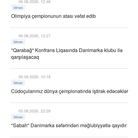
06.08.2026, 12:48
İdman
Olimpiya çempionunun atası vəfat edib
06.08.2026, 12:27
İdman
"Qarabağ" Konfrans Liqasında Danimarka klubu ilə
qarşılaşacaq
06.08.2026, 10:18
İdman
Cüdoçularımız dünya çempionatında iştirak edəcəklər
05.08.2026, 23:29
İdman
"Sabah" Danimarka səfərindən məğlubiyyətlə qayıdır