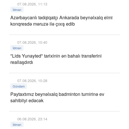
07.08.2026, 11:13
İdman
Azərbaycanlı tədqiqatçı Ankarada beynəlxalq elmi
konqresdə məruzə ilə çıxış edib
07.08.2026, 10:40
İdman
"Lids Yunayted" tarixinin ən bahalı transferini
reallaşdırdı
07.08.2026, 10:28
Gündəm
Paytaxtımız beynəlxalq badminton turnirinə ev
sahibliyi edəcək
06.08.2026, 23:14
İdman