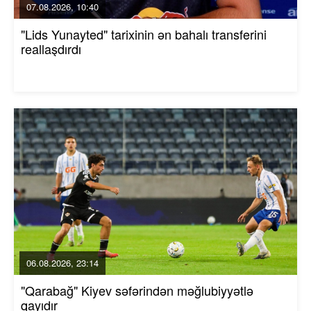
07.08.2026, 10:40
"Lids Yunayted" tarixinin ən bahalı transferini
reallaşdırdı
06.08.2026, 23:14
"Qarabağ" Kiyev səfərindən məğlubiyyətlə
qayıdır