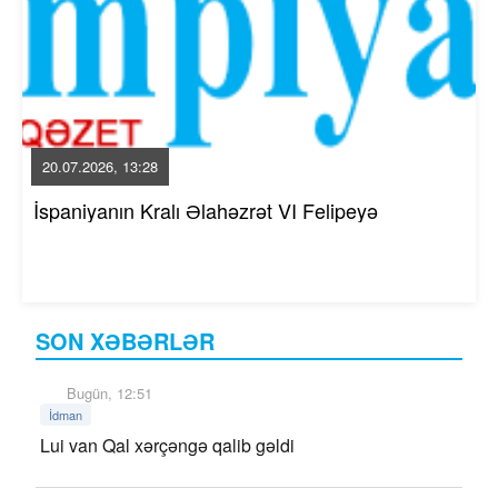
20.07.2026, 13:28
İspaniyanın Kralı Əlahəzrət VI Felipeyə
SON XƏBƏRLƏR
Bugün, 12:51
İdman
Lui van Qal xərçəngə qalib gəldi