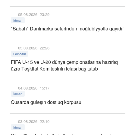
05.08.2026, 23:29
İdman
"Sabah" Danimarka səfərindən məğlubiyyətlə qayıdır
05.08.2026, 22:26
Gündəm
FIFA U-15 və U-20 dünya çempionatlarına hazırlıq
üzrə Təşkilat Komitəsinin iclası baş tutub
04.08.2026, 15:17
İdman
Qusarda güləşin dostluq körpüsü
03.08.2026, 22:10
İdman