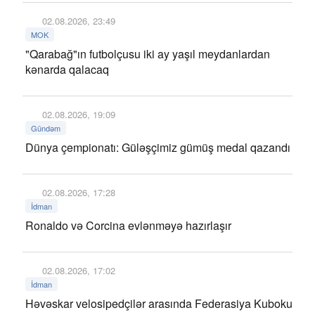
02.08.2026, 23:49
MOK
"Qarabağ"ın futbolçusu iki ay yaşıl meydanlardan
kənarda qalacaq
02.08.2026, 19:09
Gündəm
Dünya çempionatı: Güləşçimiz gümüş medal qazandı
02.08.2026, 17:28
İdman
Ronaldo və Corcina evlənməyə hazırlaşır
02.08.2026, 17:02
İdman
Həvəskar velosipedçilər arasında Federasiya Kuboku