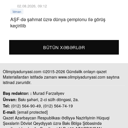
02.08.2026, 09:12
İdman
AŞF-də şahmat üzrə dünya çempionu ilə görüş
keçirilib
BÜTÜN XƏBƏRLƏR
Olimpiyadunyasi.com ©2015-2026 Gündəlik onlayn qəzet
Materiallardan istifadə zamanı www.olimpiyadunyasi.com saytına
istinad zəruridir.
Baş redaktor: :
Murad Fərzəliyev
Ünvan:
Bakı şəhəri, 2-ci sülh döngəsi, 2a.
Tel:
(012) 564-90-49, (012) 564-74-19
E-mail:
[email protected]
Qəzet Azərbaycan Respublikası Ədliyyə Nazirliyinin Hüquqi
Şəxslərin Dövlət Qeydiyyatı üzrə Bakı Bölgə Şöbəsində