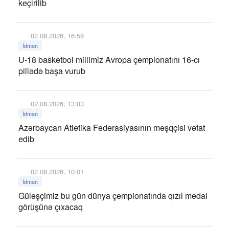
keçirilib
02.08.2026, 16:58
İdman
U-18 basketbol millimiz Avropa çempionatını 16-cı
pillədə başa vurub
02.08.2026, 13:03
İdman
Azərbaycan Atletika Federasiyasının məşqçisi vəfat
edib
02.08.2026, 10:01
İdman
Güləşçimiz bu gün dünya çempionatında qızıl medal
görüşünə çıxacaq