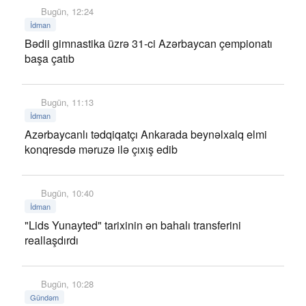
Bugün, 12:24
İdman
Bədii gimnastika üzrə 31-ci Azərbaycan çempionatı
başa çatıb
Bugün, 11:13
İdman
Azərbaycanlı tədqiqatçı Ankarada beynəlxalq elmi
konqresdə məruzə ilə çıxış edib
Bugün, 10:40
İdman
"Lids Yunayted" tarixinin ən bahalı transferini
reallaşdırdı
Bugün, 10:28
Gündəm