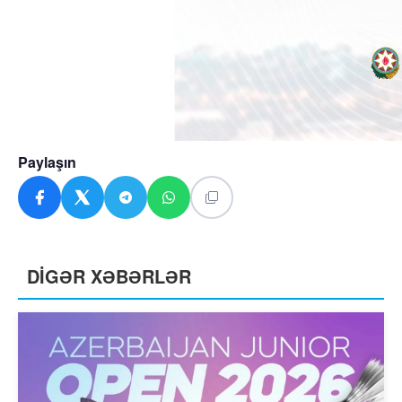
Paylaşın
DİGƏR XƏBƏRLƏR