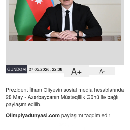
A+
GÜNDƏM
27.05.2026, 22:38
A-
Prezident İlham Əliyevin sosial media hesablarında
28 May - Azərbaycanın Müstəqillik Günü ilə bağlı
paylaşım edilib.
paylaşımı təqdim edir.
Olimpi
yadunyasi.com