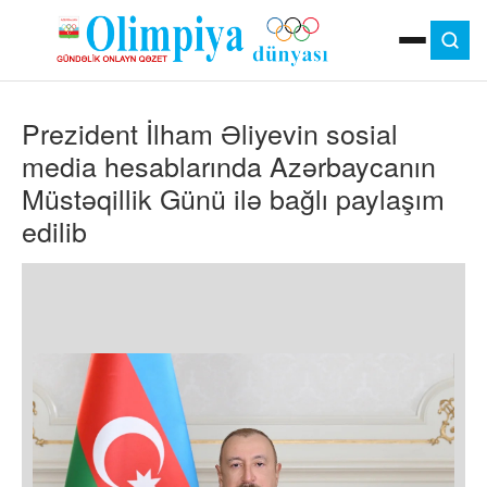
ANA SƏHIFƏ
Prezident İlham Əliyevin sosial
MOK
OLIMPIYA OYUNLARI
media hesablarında Azərbaycanın
ÇAP VERSIYASI
Müstəqillik Günü ilə bağlı paylaşım
TV
edilib
GÜNDƏM
İDMAN
OLIMPIYA HƏRƏKATI
MƏDƏNIYYƏT
MÜSAHIBƏ
FOTO
VIDEO
DIGƏR