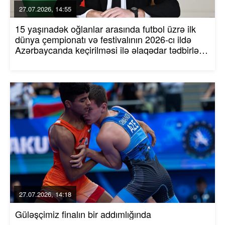
27.07.2026, 14:55
15 yaşınadək oğlanlar arasında futbol üzrə ilk
dünya çempionatı və festivalının 2026-cı ildə
Azərbaycanda keçirilməsi ilə əlaqədar tədbirlər
haqqında Azərbaycan Respublikası
Prezidentinin Sərəncamı
27.07.2026, 14:18
Güləşçimiz finalın bir addımlığında