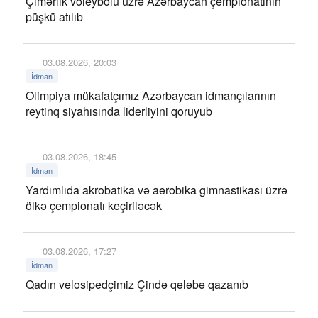
Çimərlik voleybolu üzrə Azərbaycan çempionatının
püşkü atılıb
03.08.2026, 20:03
İdman
Olimpiya mükafatçımız Azərbaycan idmançılarının
reytinq siyahısında liderliyini qoruyub
03.08.2026, 18:45
İdman
Yardımlıda akrobatika və aerobika gimnastikası üzrə
ölkə çempionatı keçiriləcək
03.08.2026, 17:27
İdman
Qadın velosipedçimiz Çində qələbə qazanıb