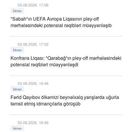
03.08.2026, 17:06
İdman
"Sabah"ın UEFA Avropa Liqasının pley-off
mərhələsindəki potensial rəqibləri müəyyənləşib
03.08.2026, 17:02
İdman
Konfrans Liqası: "Qarabağ"ın pley-off mərhələsindəki
potensial rəqibləri müəyyənləşdi
03.08.2026, 16:48
İdman
Fərid Qayıbov ölkəmizi beynəlxalq yarışlarda uğurla
təmsil etmiş idmançılarla görüşüb
03.08.2026, 16:46
İdman