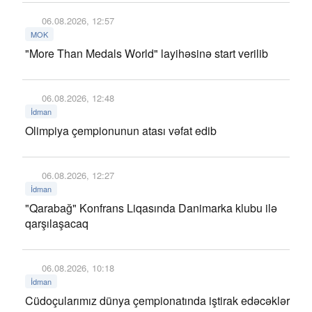
06.08.2026, 12:57
MOK
"More Than Medals World" layihəsinə start verilib
06.08.2026, 12:48
İdman
Olimpiya çempionunun atası vəfat edib
06.08.2026, 12:27
İdman
"Qarabağ" Konfrans Liqasında Danimarka klubu ilə
qarşılaşacaq
06.08.2026, 10:18
İdman
Cüdoçularımız dünya çempionatında iştirak edəcəklər