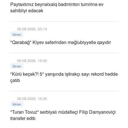
Paytaxtımız beynəlxalq badminton turnirinə ev
sahibliyi edəcək
06.08.2026, 23:14
İdman
"Qarabağ" Kiyev səfərindən məğlubiyyətlə qayıdır
06.08.2026, 15:42
İdman
"Kürü keçək?! 5" yarışında iştirakçı sayı rekord həddə
çatıb
06.08.2026, 15:25
İdman
"Turan Tovuz" serbiyalı müdafiəçi Filip Damyanoviçi
transfer edib