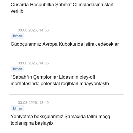
Qusarda Respublika Şahmat Olimpiadasına start
verilib
03.08.2026, 14:56
İdman
Cüdoçularımız Avropa Kubokunda iştirak edəcəklər
03.08.2026, 14:35
İdman
"Sabah"ın Çempionlar Liqasının pley-off
mərhələsində potensial rəqibləri müəyyənləşib
03.08.2026, 13:40
İdman
Yeniyetmə boksçularımız Şamaxıda təlim-məşq
toplanışına başlayıb