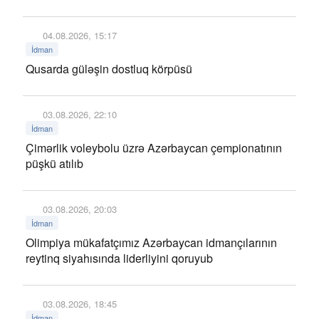
04.08.2026, 15:17
İdman
Qusarda güləşin dostluq körpüsü
03.08.2026, 22:10
İdman
Çimərlik voleybolu üzrə Azərbaycan çempionatının
püşkü atılıb
03.08.2026, 20:03
İdman
Olimpiya mükafatçımız Azərbaycan idmançılarının
reytinq siyahısında liderliyini qoruyub
03.08.2026, 18:45
İdman