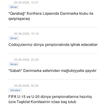
06.08.2026, 12:27
İdman
"Qarabağ" Konfrans Liqasında Danimarka klubu ilə
qarşılaşacaq
06.08.2026, 10:18
İdman
Cüdoçularımız dünya çempionatında iştirak edəcəklər
05.08.2026, 23:29
İdman
"Sabah" Danimarka səfərindən məğlubiyyətlə qayıdır
05.08.2026, 22:26
Gündəm
FIFA U-15 və U-20 dünya çempionatlarına hazırlıq
üzrə Təşkilat Komitəsinin iclası baş tutub