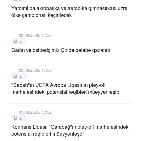
Yardımlıda akrobatika və aerobika gimnastikası üzrə
ölkə çempionatı keçiriləcək
03.08.2026, 17:27
İdman
Qadın velosipedçimiz Çində qələbə qazanıb
03.08.2026, 17:06
İdman
"Sabah"ın UEFA Avropa Liqasının pley-off
mərhələsindəki potensial rəqibləri müəyyənləşib
03.08.2026, 17:02
İdman
Konfrans Liqası: "Qarabağ"ın pley-off mərhələsindəki
potensial rəqibləri müəyyənləşdi