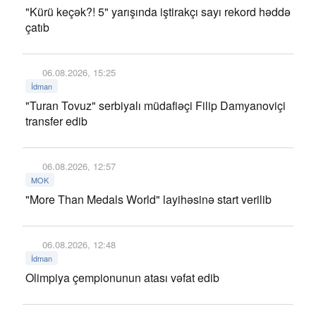
"Kürü keçək?! 5" yarışında iştirakçı sayı rekord həddə
çatıb
06.08.2026, 15:25
İdman
"Turan Tovuz" serbiyalı müdafiəçi Filip Damyanoviçi
transfer edib
06.08.2026, 12:57
MOK
"More Than Medals World" layihəsinə start verilib
06.08.2026, 12:48
İdman
Olimpiya çempionunun atası vəfat edib