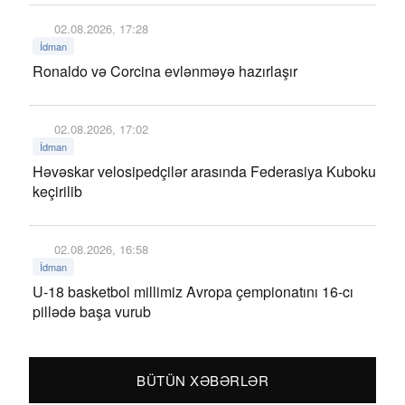
02.08.2026, 17:28
İdman
Ronaldo və Corcina evlənməyə hazırlaşır
02.08.2026, 17:02
İdman
Həvəskar velosipedçilər arasında Federasiya Kuboku
keçirilib
02.08.2026, 16:58
İdman
U-18 basketbol millimiz Avropa çempionatını 16-cı
pillədə başa vurub
BÜTÜN XƏBƏRLƏR