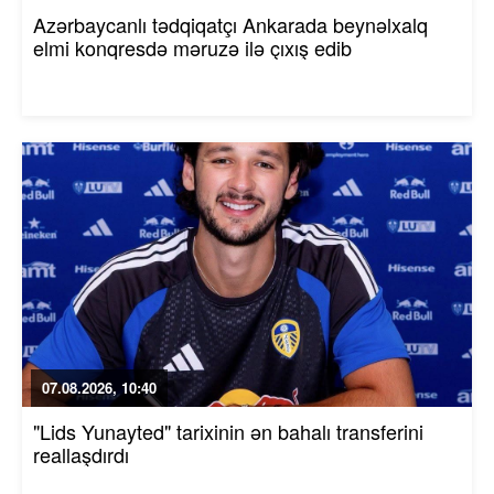
Azərbaycanlı tədqiqatçı Ankarada beynəlxalq
elmi konqresdə məruzə ilə çıxış edib
07.08.2026, 10:40
"Lids Yunayted" tarixinin ən bahalı transferini
reallaşdırdı