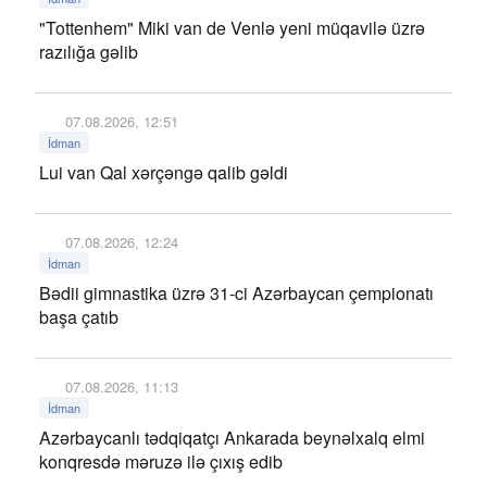
"Tottenhem" Miki van de Venlə yeni müqavilə üzrə
razılığa gəlib
07.08.2026, 12:51
İdman
Lui van Qal xərçəngə qalib gəldi
07.08.2026, 12:24
İdman
Bədii gimnastika üzrə 31-ci Azərbaycan çempionatı
başa çatıb
07.08.2026, 11:13
İdman
Azərbaycanlı tədqiqatçı Ankarada beynəlxalq elmi
konqresdə məruzə ilə çıxış edib