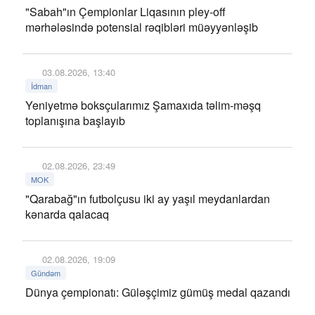
"Sabah"ın Çempionlar Liqasının pley-off
mərhələsində potensial rəqibləri müəyyənləşib
03.08.2026, 13:40
İdman
Yeniyetmə boksçularımız Şamaxıda təlim-məşq
toplanışına başlayıb
02.08.2026, 23:49
MOK
"Qarabağ"ın futbolçusu iki ay yaşıl meydanlardan
kənarda qalacaq
02.08.2026, 19:09
Gündəm
Dünya çempionatı: Güləşçimiz gümüş medal qazandı