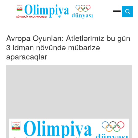
ANA SƏHIFƏ
Avropa Oyunları: Atletlərimiz bu gün
MOK
OLIMPIYA OYUNLARI
3 idman növündə mübarizə
ÇAP VERSIYASI
aparacaqlar
TV
GÜNDƏM
İDMAN
OLIMPIYA HƏRƏKATI
MƏDƏNIYYƏT
MÜSAHIBƏ
FOTO
VIDEO
DIGƏR