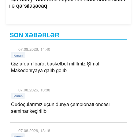
ilə qarşılaşacaq
SON XƏBƏRLƏR
07.08.2026, 14:40
İdman
Qızlardan ibarət basketbol millimiz Şimali
Makedoniyaya qalib gəlib
07.08.2026, 13:38
İdman
Cüdoçularımız üçün dünya çempionatı öncəsi
seminar keçirilib
07.08.2026, 13:18
İdman