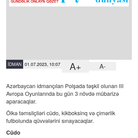
A+
İDMAN
01.07.2023, 10:07
A-
Azərbaycan idmançıları Polşada təşkil olunan III
Avropa Oyunlarında bu gün 3 növdə mübarizə
aparacaqlar.
Ölkə təmsilçiləri cüdo, kikboksinq və çimərlik
futbolunda qüvvələrini sınayacaqlar.
Cüdo