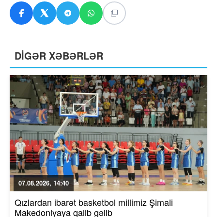
DİGƏR XƏBƏRLƏR
07.08.2026, 14:40
Qızlardan ibarət basketbol millimiz Şimali
Makedoniyaya qalib gəlib