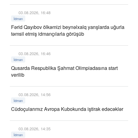
03.08.2026, 16:48
İdman
Fərid Qayıbov ölkəmizi beynəlxalq yarışlarda uğurla
təmsil etmiş idmançılarla görüşüb
03.08.2026, 16:46
İdman
Qusarda Respublika Şahmat Olimpiadasına start
verilib
03.08.2026, 14:56
İdman
Cüdoçularımız Avropa Kubokunda iştirak edəcəklər
03.08.2026, 14:35
İdman