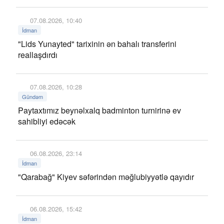
07.08.2026, 10:40
İdman
"Lids Yunayted" tarixinin ən bahalı transferini
reallaşdırdı
07.08.2026, 10:28
Gündəm
Paytaxtımız beynəlxalq badminton turnirinə ev
sahibliyi edəcək
06.08.2026, 23:14
İdman
"Qarabağ" Kiyev səfərindən məğlubiyyətlə qayıdır
06.08.2026, 15:42
İdman