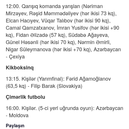
12:00. Qarışıq komanda yarışları (Nəriman
Mirzəyev, Rəşid Məmmədəliyev (hər ikisi 73 kq),
Elcan Hacıyev, Vüqar Talıbov (hər ikisi 90 kq),
Camal Qamzatxanov, İmran Yusifov (hər ikisi +90
kq), Fidan Əlizadə (57 kq), Südabə Ağayeva,
Günel Həsənli (hər ikisi 70 kq), Nərmin Əmirli,
Nigar Süleymanova (hər ikisi +70 kq), Azərbaycan
- Çexiya
Kikboksinq
13:15. Kişilər (Yarımfinal): Fərid Ağamoğlanov
(63,5 kq) - Filip Barak (Slovakiya)
Çimərlik futbolu
16:00. Kişilər. (5-ci yerl uğrunda oyun): Azərbaycan
- Moldova
Paylaşın