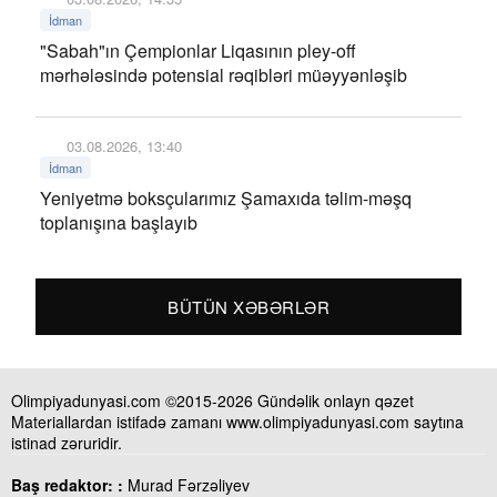
İdman
"Sabah"ın Çempionlar Liqasının pley-off
mərhələsində potensial rəqibləri müəyyənləşib
03.08.2026, 13:40
İdman
Yeniyetmə boksçularımız Şamaxıda təlim-məşq
toplanışına başlayıb
BÜTÜN XƏBƏRLƏR
Olimpiyadunyasi.com ©2015-2026 Gündəlik onlayn qəzet
Materiallardan istifadə zamanı www.olimpiyadunyasi.com saytına
istinad zəruridir.
Baş redaktor: :
Murad Fərzəliyev