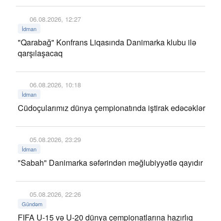
06.08.2026, 12:27
İdman
"Qarabağ" Konfrans Liqasında Danimarka klubu ilə
qarşılaşacaq
06.08.2026, 10:18
İdman
Cüdoçularımız dünya çempionatında iştirak edəcəklər
05.08.2026, 23:29
İdman
"Sabah" Danimarka səfərindən məğlubiyyətlə qayıdır
05.08.2026, 22:26
Gündəm
FIFA U-15 və U-20 dünya çempionatlarına hazırlıq