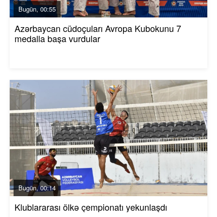
Bugün, 00:55
Azərbaycan cüdoçuları Avropa Kubokunu 7
medalla başa vurdular
Bugün, 00:14
Klublararası ölkə çempionatı yekunlaşdı