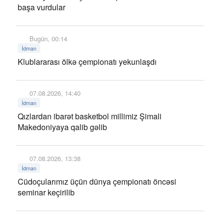
başa vurdular
Bugün, 00:14
İdman
Klublararası ölkə çempionatı yekunlaşdı
07.08.2026, 14:40
İdman
Qızlardan ibarət basketbol millimiz Şimali
Makedoniyaya qalib gəlib
07.08.2026, 13:38
İdman
Cüdoçularımız üçün dünya çempionatı öncəsi
seminar keçirilib