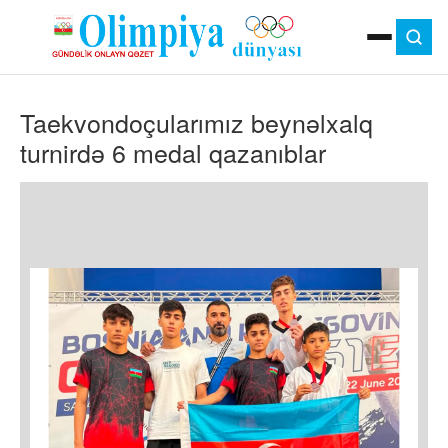
ANA SƏHIFƏ
Taekvondoçularımız beynəlxalq
MOK
OLIMPIYA OYUNLARI
turnirdə 6 medal qazanıblar
ÇAP VERSIYASI
TV
GÜNDƏM
İDMAN
OLIMPIYA HƏRƏKATI
MƏDƏNIYYƏT
MÜSAHIBƏ
FOTO
VIDEO
DIGƏR