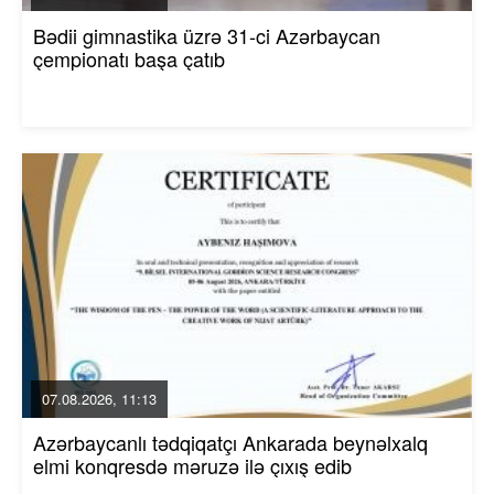
Bədii gimnastika üzrə 31-ci Azərbaycan
çempionatı başa çatıb
07.08.2026, 11:13
Azərbaycanlı tədqiqatçı Ankarada beynəlxalq
elmi konqresdə məruzə ilə çıxış edib