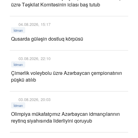
üzrə Təşkilat Komitəsinin iclası baş tutub
04.08.2026, 15:17
İdman
Qusarda güləşin dostluq körpüsü
03.08.2026, 22:10
İdman
Çimərlik voleybolu üzrə Azərbaycan çempionatının
püşkü atılıb
03.08.2026, 20:03
İdman
Olimpiya mükafatçımız Azərbaycan idmançılarının
reytinq siyahısında liderliyini qoruyub