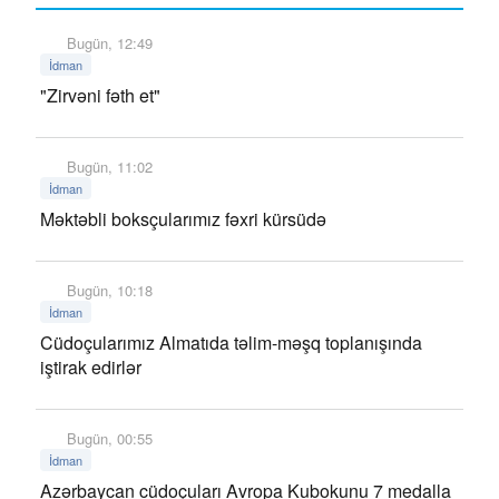
Bugün, 12:49
İdman
"Zirvəni fəth et"
Bugün, 11:02
İdman
Məktəbli boksçularımız fəxri kürsüdə
Bugün, 10:18
İdman
Cüdoçularımız Almatıda təlim-məşq toplanışında
iştirak edirlər
Bugün, 00:55
İdman
Azərbaycan cüdoçuları Avropa Kubokunu 7 medalla