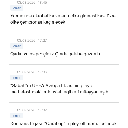
03.08.2026, 18:45
İdman
Yardımlıda akrobatika və aerobika gimnastikası üzrə
ölkə çempionatı keçiriləcək
03.08.2026, 17:27
İdman
Qadın velosipedçimiz Çində qələbə qazanıb
03.08.2026, 17:06
İdman
"Sabah"ın UEFA Avropa Liqasının pley-off
mərhələsindəki potensial rəqibləri müəyyənləşib
03.08.2026, 17:02
İdman
Konfrans Liqası: "Qarabağ"ın pley-off mərhələsindəki