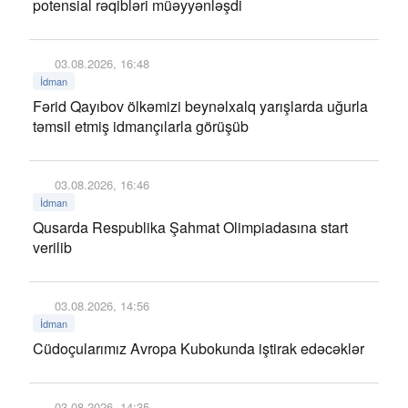
potensial rəqibləri müəyyənləşdi
03.08.2026, 16:48
İdman
Fərid Qayıbov ölkəmizi beynəlxalq yarışlarda uğurla
təmsil etmiş idmançılarla görüşüb
03.08.2026, 16:46
İdman
Qusarda Respublika Şahmat Olimpiadasına start
verilib
03.08.2026, 14:56
İdman
Cüdoçularımız Avropa Kubokunda iştirak edəcəklər
03.08.2026, 14:35