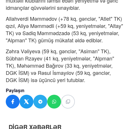
müxtəlif klublarını təmsil edən yeniyetmə və gənc
idmançılar qüvvələrini sınayıblar.
Allahverdi Məmmədov (+78 kq, gənclər, "Atlet" TK)
qızıl, Aliyə Məmmədli (+59 kq, yeniyetmələr, "Altay"
TK) və Sadiq Məmmədzadə (53 kq, yeniyetmələr,
"Alpman" TK) gümüş mükafat əldə ediblər.
Zəhra Vəliyeva (59 kq, gənclər, "Asiman" TK),
Sübhan Rzayev (41 kq, yeniyetmələr, "Alpman"
TK), Məhəmməd Bağırov (33 kq, yeniyetmələr,
DGK İSM) və Rəsul İsmayılov (59 kq, gənclər,
DGK İSM) isə üçüncü yeri tutublar.
Paylaşın
DİGƏR XƏBƏRLƏR