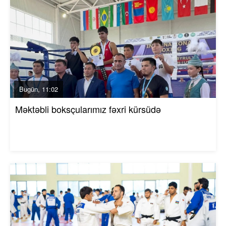
Bugün, 11:02
Məktəbli boksçularımız fəxri kürsüdə