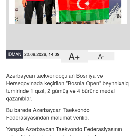
A+
İDMAN
22.06.2026, 14:39
A-
Azərbaycan taekvondoçuları Bosniya və
Herseqovinada keçirilən "Bosnia Open" beynəlxalq
turnirində 1 qızıl, 2 gümüş və 4 bürünc medal
qazanıblar.
Bu barədə
Azərbaycan Taekvondo
Federasiyasından məlumat verilib.
Yarışda Azərbaycan Taekvondo Federasiyasının