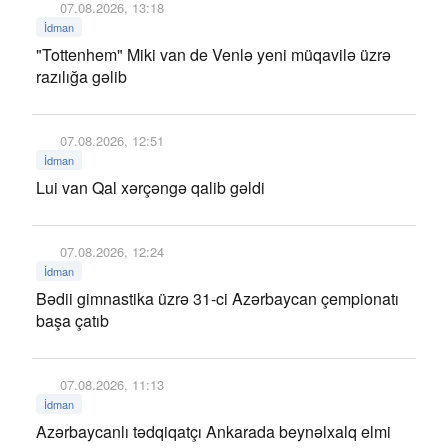
07.08.2026, 13:18
İdman
"Tottenhem" Miki van de Venlə yeni müqavilə üzrə
razılığa gəlib
07.08.2026, 12:51
İdman
Lui van Qal xərçəngə qalib gəldi
07.08.2026, 12:24
İdman
Bədii gimnastika üzrə 31-ci Azərbaycan çempionatı
başa çatıb
07.08.2026, 11:13
İdman
Azərbaycanlı tədqiqatçı Ankarada beynəlxalq elmi