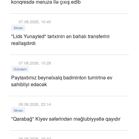
konqresdə məruzə ilə çıxış edib
07.08.2026, 10:40
İdman
"Lids Yunayted" tarixinin ən bahalı transferini
reallaşdırdı
07.08.2026, 10:28
Gündəm
Paytaxtımız beynəlxalq badminton turnirinə ev
sahibliyi edəcək
06.08.2026, 23:14
İdman
"Qarabağ" Kiyev səfərindən məğlubiyyətlə qayıdır
06.08.2026, 15:42