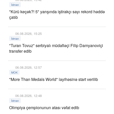
İdman
"Kürü keçək?! 5" yarışında iştirakçı sayı rekord həddə
çatıb
06.08.2026, 15:25
İdman
"Turan Tovuz" serbiyalı müdafiəçi Filip Damyanoviçi
transfer edib
06.08.2026, 12:57
MOK
"More Than Medals World" layihəsinə start verilib
06.08.2026, 12:48
İdman
Olimpiya çempionunun atası vəfat edib