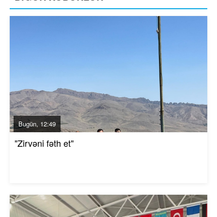
Bugün, 12:49
"Zirvəni fəth et"