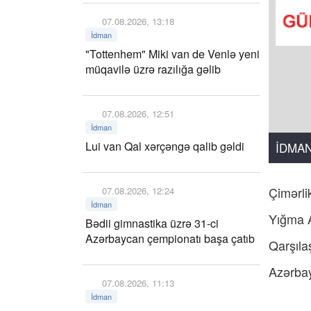
07.08.2026, 13:18
İdman
"Tottenhem" Miki van de Venlə yeni
müqavilə üzrə razılığa gəlib
07.08.2026, 12:51
İdman
Lui van Qal xərçəngə qalib gəldi
İDMA
Çimərli
07.08.2026, 12:24
İdman
Yığma A
Bədii gimnastika üzrə 31-ci
Azərbaycan çempionatı başa çatıb
Qarşıla
Azərbay
07.08.2026, 11:13
İdman