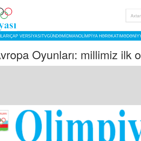
LARI
ÇAP VERSIYASI
TV
GÜNDƏM
İDMAN
OLIMPIYA HƏRƏKATI
MƏDƏNIY
 Avropa Oyunları: millimiz il