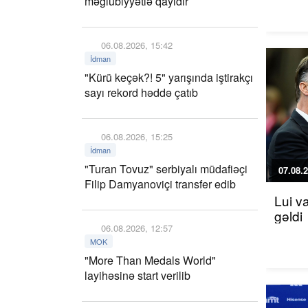
məğlubiyyətlə qayıdır
06.08.2026, 15:42
İdman
"Kürü keçək?! 5" yarışında iştirakçı
sayı rekord həddə çatıb
06.08.2026, 15:25
İdman
"Turan Tovuz" serbiyalı müdafiəçi
07.08.2
Filip Damyanoviçi transfer edib
Lui v
gəldi
06.08.2026, 12:57
MOK
"More Than Medals World"
layihəsinə start verilib