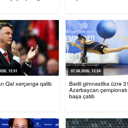
026, 12:51
07.08.2026, 12:24
an Qal xərçəngə qalib
Bədii gimnastika üzrə 31
Azərbaycan çempionatı
başa çatıb