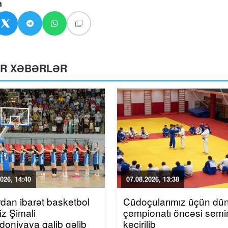
n
ƏR XƏBƏRLƏR
026, 14:40
07.08.2026, 13:38
rdan ibarət basketbol
Cüdoçularımız üçün dü
iz Şimali
çempionatı öncəsi semi
oniyaya qalib gəlib
keçirilib