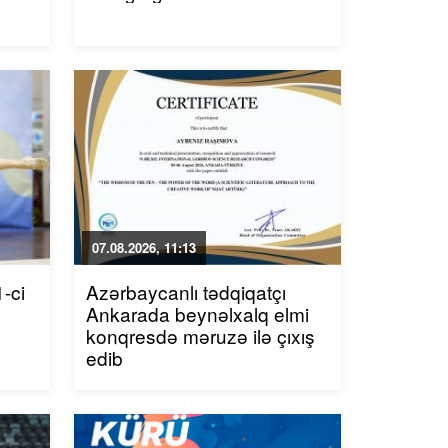
07.08.2026, 11:13
-ci
Azərbaycanlı tədqiqatçı
Ankarada beynəlxalq elmi
konqresdə məruzə ilə çıxış
edib