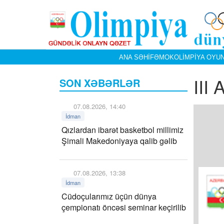
ANA SƏHIFƏ
MOK
OLIMPIYA OYUN
III
SON XƏBƏRLƏR
07.08.2026, 14:40
İdman
Qızlardan ibarət basketbol millimiz
Şimali Makedoniyaya qalib gəlib
07.08.2026, 13:38
İdman
Cüdoçularımız üçün dünya
çempionatı öncəsi seminar keçirilib