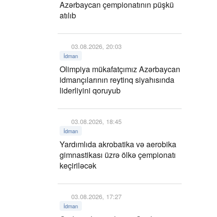
Azərbaycan çempionatının püşkü
atılıb
03.08.2026, 20:03
İdman
Olimpiya mükafatçımız Azərbaycan
idmançılarının reytinq siyahısında
liderliyini qoruyub
03.08.2026, 18:45
İdman
Yardımlıda akrobatika və aerobika
gimnastikası üzrə ölkə çempionatı
keçiriləcək
03.08.2026, 17:27
İdman