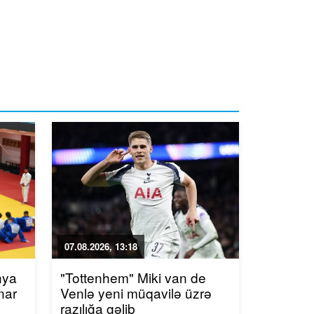
07.08.2026, 13:18
nya
"Tottenhem" Miki van de
nar
Venlə yeni müqavilə üzrə
razılığa gəlib