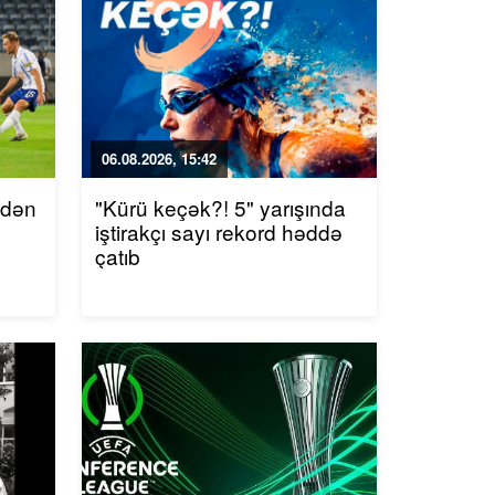
06.08.2026, 15:42
ndən
"Kürü keçək?! 5" yarışında
iştirakçı sayı rekord həddə
çatıb