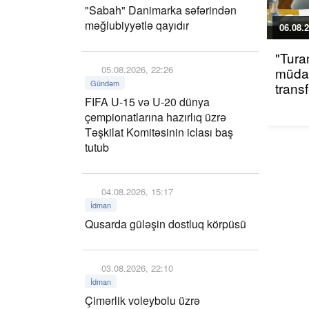
"Sabah" Danimarka səfərindən
məğlubiyyətlə qayıdır
06.08.2
"Tura
05.08.2026, 22:26
müdaf
Gündəm
trans
FIFA U-15 və U-20 dünya
çempionatlarına hazırlıq üzrə
Təşkilat Komitəsinin iclası baş
tutub
04.08.2026, 15:17
İdman
Qusarda güləşin dostluq körpüsü
03.08.2026, 22:10
İdman
Çimərlik voleybolu üzrə