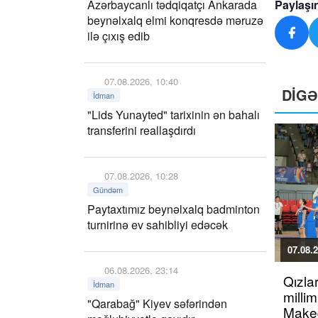
Azərbaycanlı tədqiqatçı Ankarada
Paylaşı
beynəlxalq elmi konqresdə məruzə
ilə çıxış edib
07.08.2026, 10:40
DİG
İdman
"Lids Yunayted" tarixinin ən bahalı
transferini reallaşdırdı
07.08.2026, 10:28
Gündəm
Paytaxtımız beynəlxalq badminton
turnirinə ev sahibliyi edəcək
07.08.2
06.08.2026, 23:14
Qızla
İdman
millim
"Qarabağ" Kiyev səfərindən
Maked