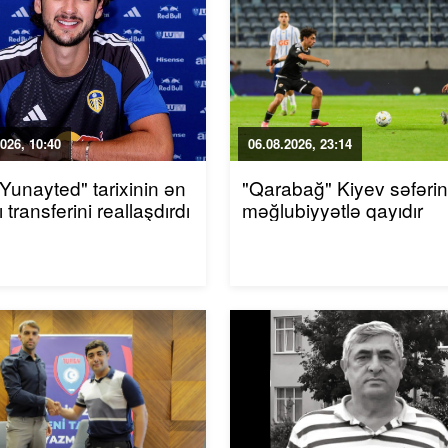
026, 10:40
06.08.2026, 23:14
 Yunayted" tarixinin ən
"Qarabağ" Kiyev səfəri
 transferini reallaşdırdı
məğlubiyyətlə qayıdır