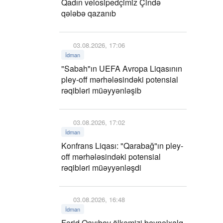
Qadın velosipedçimiz Çində
qələbə qazanıb
03.08.2026, 17:06
İdman
"Sabah"ın UEFA Avropa Liqasının
pley-off mərhələsindəki potensial
rəqibləri müəyyənləşib
03.08.2026, 17:02
İdman
Konfrans Liqası: "Qarabağ"ın pley-
off mərhələsindəki potensial
rəqibləri müəyyənləşdi
03.08.2026, 16:48
İdman
Fərid Qayıbov ölkəmizi beynəlxalq