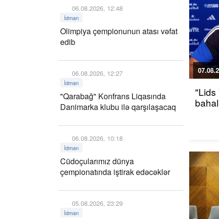
06.08.2026, 12:48
İdman
Olimpiya çempionunun atası vəfat
edib
07.08.2
06.08.2026, 12:27
İdman
"Lids
"Qarabağ" Konfrans Liqasında
bahalı
Danimarka klubu ilə qarşılaşacaq
06.08.2026, 10:18
İdman
Cüdoçularımız dünya
çempionatında iştirak edəcəklər
05.08.2026, 23:29
İdman