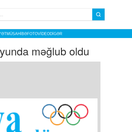
YƏT
MÜSAHIBƏ
FOTO
VIDEO
DIGƏR
k oyunda məğlub oldu