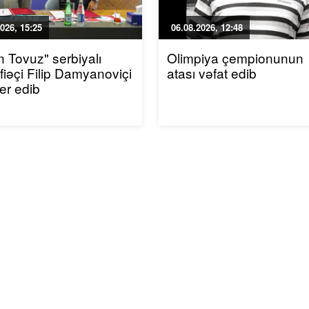
026, 15:25
06.08.2026, 12:48
n Tovuz" serbiyalı
Olimpiya çempionunun
iəçi Filip Damyanoviçi
atası vəfat edib
fer edib