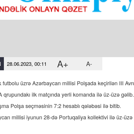
A+
A-
N
28.06.2023, 00:11
k futbolu üzrə Azərbaycan millisi Polşada keçirilən III A
 qrupundakı ilk matçında yerli komanda ilə üz-üzə gəlib.
şma Polşa seçməsinin 7:2 hesablı qələbəsi ilə bitib.
can millisi iyunun 28-də Portuqaliya kollektivi ilə üz-üzə