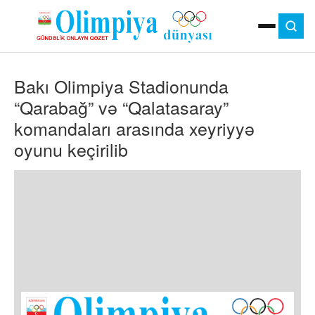
ANA SƏHIFƏ
Bakı Olimpiya Stadionunda
MOK
OLIMPIYA OYUNLARI
“Qarabağ” və “Qalatasaray”
ÇAP VERSIYASI
komandaları arasında xeyriyyə
TV
oyunu keçirilib
GÜNDƏM
İDMAN
OLIMPIYA HƏRƏKATI
MƏDƏNIYYƏT
MÜSAHIBƏ
FOTO
VIDEO
DIGƏR