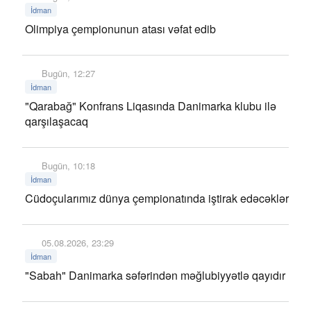
İdman
Olimpiya çempionunun atası vəfat edib
Bugün, 12:27
İdman
"Qarabağ" Konfrans Liqasında Danimarka klubu ilə
qarşılaşacaq
Bugün, 10:18
İdman
Cüdoçularımız dünya çempionatında iştirak edəcəklər
05.08.2026, 23:29
İdman
"Sabah" Danimarka səfərindən məğlubiyyətlə qayıdır