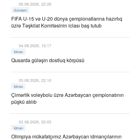
05.08.2026, 22:26
Gündəm
FIFA U-15 və U-20 dünya çempionatlarına hazırlıq
üzrə Təşkilat Komitəsinin iclası baş tutub
04.08.2026, 15:17
İdman
Qusarda güləşin dostluq körpüsü
03.08.2026, 22:10
İdman
Çimərlik voleybolu üzrə Azərbaycan çempionatının
püşkü atılıb
03.08.2026, 20:03
İdman
Olimpiya mükafatçımız Azərbaycan idmançılarının