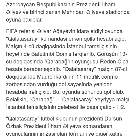
Azərbaycan Respublikasının Prezidenti İlham
Əliyev və birinci xanım Mehriban Əliyeva stadionda
oyuna baxıblar.
FIFA referisi Əliyar Ağayevin idarə etdiyi oyunda
"Qalatasaray” komandası erkən qolla hesabı açıb.
Matçın 4-cü dəqiqəsində İstanbul təmsilçisinin
heyətində Bafetimbi Qomis fərqlənib. Görüşün 19-
cu dəqiqəsində "Qarabağ”ın oyunçusu Redon Cica
hesabı bərabərləşdirib. "Qalatasaray” matçın 87-ci
dəqiqəsində Mauro İkardinin 11 metrlik cərimə
zərbəsindən vurduğu qol sayəsində yenidən
hesabda irəli çıxıb. Bu, oyunda sonuncu qol olub.
Beləliklə, "Qarabağ” – "Qalatasaray” xeyriyyə matçı
İstanbul təmsilçisinin qələbəsi ilə başa çatıb - 1:2.
"Qalatasaray” futbol klubunun prezidenti Dursun
Özbək Prezident İlham Əliyevə komandanın
oyunçularının imzası olan formanı və digər xatirə