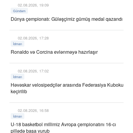
02.08.2026, 19:09
Gündəm
Dünya çempionatı: Güləşçimiz gümüş medal qazandı
02.08.2026, 17:28
İdman
Ronaldo və Corcina evlənməyə hazırlaşır
02.08.2026, 17:02
İdman
Həvəskar velosipedçilər arasında Federasiya Kuboku
keçirilib
02.08.2026, 16:58
İdman
U-18 basketbol millimiz Avropa çempionatını 16-cı
pillədə başa vurub