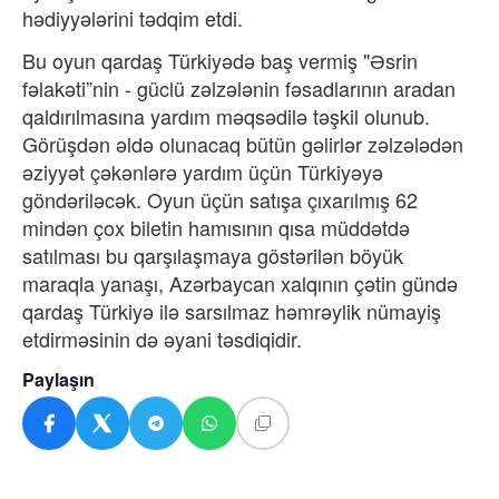
hədiyyələrini tədqim etdi.
Bu oyun qardaş Türkiyədə baş vermiş "Əsrin
fəlakəti”nin - güclü zəlzələnin fəsadlarının aradan
qaldırılmasına yardım məqsədilə təşkil olunub.
Görüşdən əldə olunacaq bütün gəlirlər zəlzələdən
əziyyət çəkənlərə yardım üçün Türkiyəyə
göndəriləcək. Oyun üçün satışa çıxarılmış 62
mindən çox biletin hamısının qısa müddətdə
satılması bu qarşılaşmaya göstərilən böyük
maraqla yanaşı, Azərbaycan xalqının çətin gündə
qardaş Türkiyə ilə sarsılmaz həmrəylik nümayiş
etdirməsinin də əyani təsdiqidir.
Paylaşın