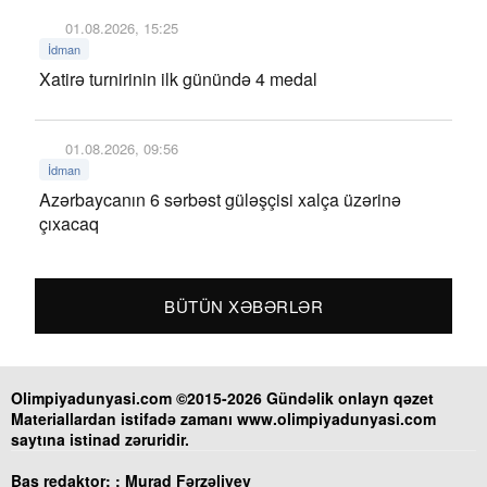
01.08.2026, 15:25
İdman
Xatirə turnirinin ilk günündə 4 medal
01.08.2026, 09:56
İdman
Azərbaycanın 6 sərbəst güləşçisi xalça üzərinə
çıxacaq
BÜTÜN XƏBƏRLƏR
Olimpiyadunyasi.com ©2015-2026 Gündəlik onlayn qəzet
Materiallardan istifadə zamanı www.olimpiyadunyasi.com
saytına istinad zəruridir.
Baş redaktor: :
Murad Fərzəliyev