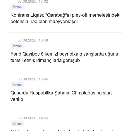
03.08.2026, 17:02
İdman
Konfrans Liqası: "Qarabağ"ın pley-off mərhələsindəki
potensial rəqibləri müəyyənləşdi
03.08.2026, 16:48
İdman
Fərid Qayıbov ölkəmizi beynəlxalq yarışlarda uğurla
təmsil etmiş idmançılarla görüşüb
03.08.2026, 16:46
İdman
Qusarda Respublika Şahmat Olimpiadasına start
verilib
03.08.2026, 14:56
İdman