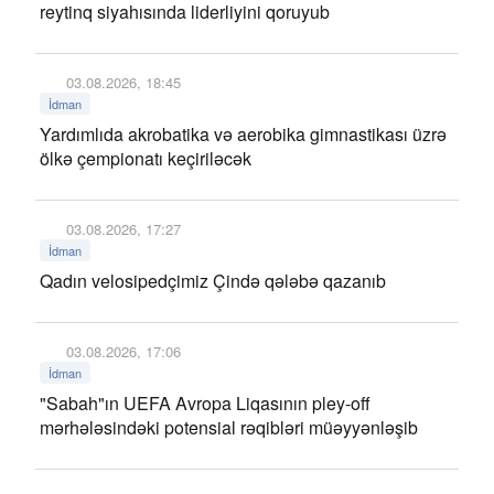
reytinq siyahısında liderliyini qoruyub
03.08.2026, 18:45
İdman
Yardımlıda akrobatika və aerobika gimnastikası üzrə
ölkə çempionatı keçiriləcək
03.08.2026, 17:27
İdman
Qadın velosipedçimiz Çində qələbə qazanıb
03.08.2026, 17:06
İdman
"Sabah"ın UEFA Avropa Liqasının pley-off
mərhələsindəki potensial rəqibləri müəyyənləşib