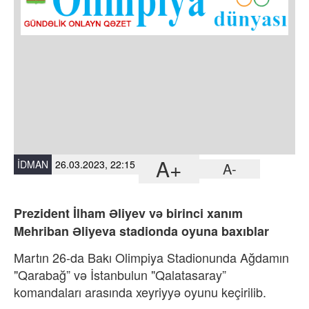
A+
İDMAN
26.03.2023, 22:15
A-
Prezident İlham Əliyev və birinci xanım
Mehriban Əliyeva stadionda oyuna baxıblar
Martın 26-da Bakı Olimpiya Stadionunda Ağdamın
"Qarabağ” və İstanbulun "Qalatasaray”
komandaları arasında xeyriyyə oyunu keçirilib.