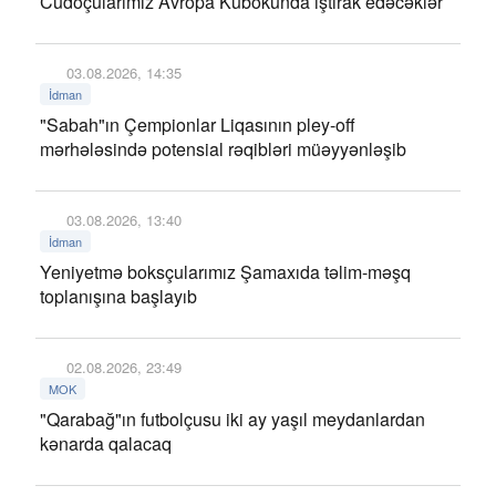
Cüdoçularımız Avropa Kubokunda iştirak edəcəklər
03.08.2026, 14:35
İdman
"Sabah"ın Çempionlar Liqasının pley-off
mərhələsində potensial rəqibləri müəyyənləşib
03.08.2026, 13:40
İdman
Yeniyetmə boksçularımız Şamaxıda təlim-məşq
toplanışına başlayıb
02.08.2026, 23:49
MOK
"Qarabağ"ın futbolçusu iki ay yaşıl meydanlardan
kənarda qalacaq