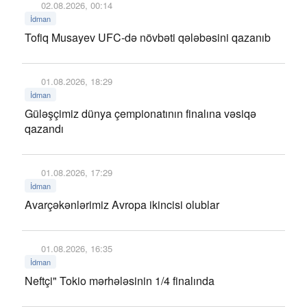
02.08.2026, 00:14
İdman
Tofiq Musayev UFC-də növbəti qələbəsini qazanıb
01.08.2026, 18:29
İdman
Güləşçimiz dünya çempionatının finalına vəsiqə
qazandı
01.08.2026, 17:29
İdman
Avarçəkənlərimiz Avropa ikincisi olublar
01.08.2026, 16:35
İdman
Neftçi" Tokio mərhələsinin 1/4 finalında