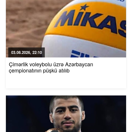
03.08.2026, 22:10
Çimərlik voleybolu üzrə Azərbaycan
çempionatının püşkü atılıb