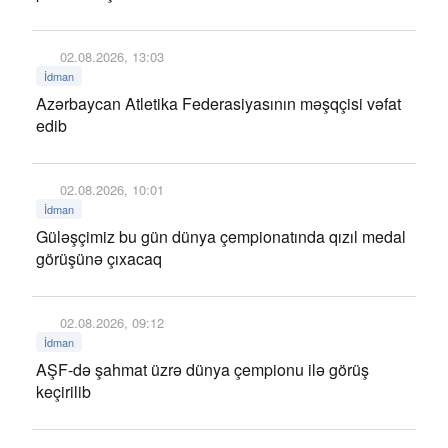
02.08.2026, 13:03
İdman
Azərbaycan Atletika Federasiyasının məşqçisi vəfat
edib
02.08.2026, 10:01
İdman
Güləşçimiz bu gün dünya çempionatında qızıl medal
görüşünə çıxacaq
02.08.2026, 09:12
İdman
AŞF-də şahmat üzrə dünya çempionu ilə görüş
keçirilib