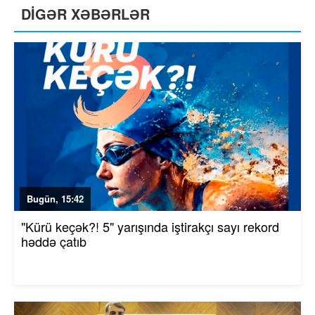
DİGƏR XƏBƏRLƏR
Bugün, 15:42
"Kürü keçək?! 5" yarışında iştirakçı sayı rekord
həddə çatıb