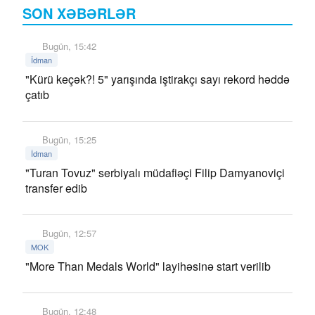
SON XƏBƏRLƏR
Bugün, 15:42
İdman
"Kürü keçək?! 5" yarışında iştirakçı sayı rekord həddə
çatıb
Bugün, 15:25
İdman
"Turan Tovuz" serbiyalı müdafiəçi Filip Damyanoviçi
transfer edib
Bugün, 12:57
MOK
"More Than Medals World" layihəsinə start verilib
Bugün, 12:48