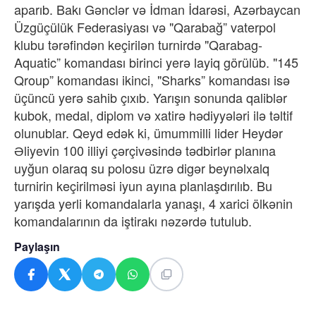
aparıb. Bakı Gənclər və İdman İdarəsi, Azərbaycan
Üzgüçülük Federasiyası və "Qarabağ” vaterpol
klubu tərəfindən keçirilən turnirdə "Qarabag-
Aquatic” komandası birinci yerə layiq görülüb. "145
Qroup” komandası ikinci, "Sharks” komandası isə
üçüncü yerə sahib çıxıb. Yarışın sonunda qaliblər
kubok, medal, diplom və xatirə hədiyyələri ilə təltif
olunublar. Qeyd edək ki, ümummilli lider Heydər
Əliyevin 100 illiyi çərçivəsində tədbirlər planına
uyğun olaraq su polosu üzrə digər beynəlxalq
turnirin keçirilməsi iyun ayına planlaşdırılıb. Bu
yarışda yerli komandalarla yanaşı, 4 xarici ölkənin
komandalarının da iştirakı nəzərdə tutulub.
Paylaşın