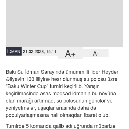
A+
İDMAN
21.02.2023, 15:11
A-
Bakı Su İdman Sarayında ümummilli lider Heydər
Əliyevin 100 illiyinə həsr olunmuş su polosu üzrə
"Baku Winter Cup” turniri keçirilib. Yarışın
keçirilməsində əsas məqsəd idmanın bu növünə
olan marağı artırmaq, su polosunun gənclər və
yeniyetmələr, uşaqlar arasında daha da
populyarlaşmasına nail olmaqdan ibarət olub.
Turnirdə 5 komanda qalib adı uğrunda mübarizə