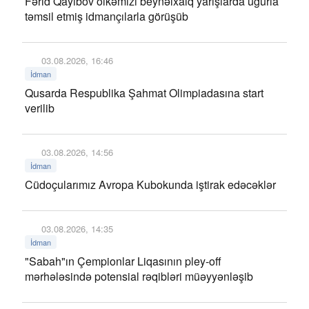
Fərid Qayıbov ölkəmizi beynəlxalq yarışlarda uğurla
təmsil etmiş idmançılarla görüşüb
03.08.2026, 16:46
İdman
Qusarda Respublika Şahmat Olimpiadasına start
verilib
03.08.2026, 14:56
İdman
Cüdoçularımız Avropa Kubokunda iştirak edəcəklər
03.08.2026, 14:35
İdman
"Sabah"ın Çempionlar Liqasının pley-off
mərhələsində potensial rəqibləri müəyyənləşib