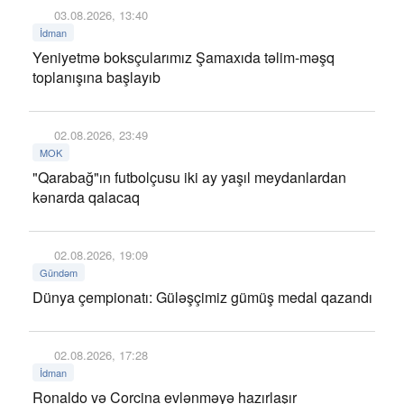
03.08.2026, 13:40
İdman
Yeniyetmə boksçularımız Şamaxıda təlim-məşq
toplanışına başlayıb
02.08.2026, 23:49
MOK
"Qarabağ"ın futbolçusu iki ay yaşıl meydanlardan
kənarda qalacaq
02.08.2026, 19:09
Gündəm
Dünya çempionatı: Güləşçimiz gümüş medal qazandı
02.08.2026, 17:28
İdman
Ronaldo və Corcina evlənməyə hazırlaşır