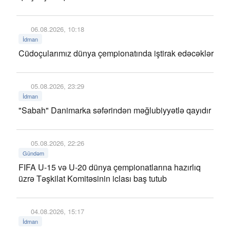
06.08.2026, 10:18
İdman
Cüdoçularımız dünya çempionatında iştirak edəcəklər
05.08.2026, 23:29
İdman
"Sabah" Danimarka səfərindən məğlubiyyətlə qayıdır
05.08.2026, 22:26
Gündəm
FIFA U-15 və U-20 dünya çempionatlarına hazırlıq
üzrə Təşkilat Komitəsinin iclası baş tutub
04.08.2026, 15:17
İdman