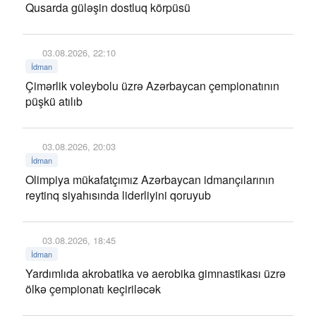
Qusarda güləşin dostluq körpüsü
03.08.2026, 22:10
İdman
Çimərlik voleybolu üzrə Azərbaycan çempionatının
püşkü atılıb
03.08.2026, 20:03
İdman
Olimpiya mükafatçımız Azərbaycan idmançılarının
reytinq siyahısında liderliyini qoruyub
03.08.2026, 18:45
İdman
Yardımlıda akrobatika və aerobika gimnastikası üzrə
ölkə çempionatı keçiriləcək