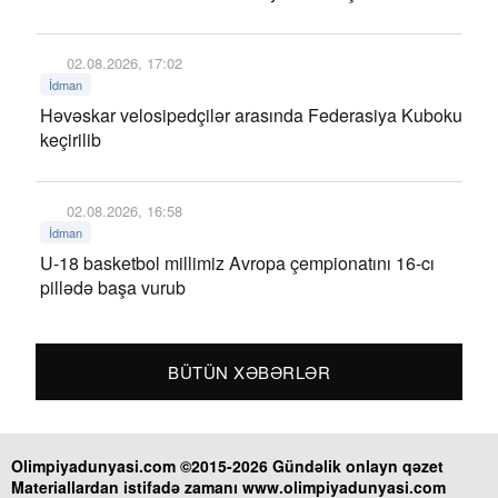
02.08.2026, 17:02
İdman
Həvəskar velosipedçilər arasında Federasiya Kuboku
keçirilib
02.08.2026, 16:58
İdman
U-18 basketbol millimiz Avropa çempionatını 16-cı
pillədə başa vurub
BÜTÜN XƏBƏRLƏR
Olimpiyadunyasi.com ©2015-2026 Gündəlik onlayn qəzet
Materiallardan istifadə zamanı www.olimpiyadunyasi.com