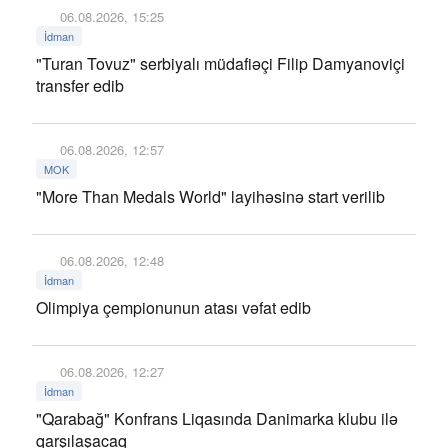
06.08.2026, 15:25
İdman
"Turan Tovuz" serbiyalı müdafiəçi Filip Damyanoviçi
transfer edib
06.08.2026, 12:57
MOK
"More Than Medals World" layihəsinə start verilib
06.08.2026, 12:48
İdman
Olimpiya çempionunun atası vəfat edib
06.08.2026, 12:27
İdman
"Qarabağ" Konfrans Liqasında Danimarka klubu ilə
qarşılaşacaq