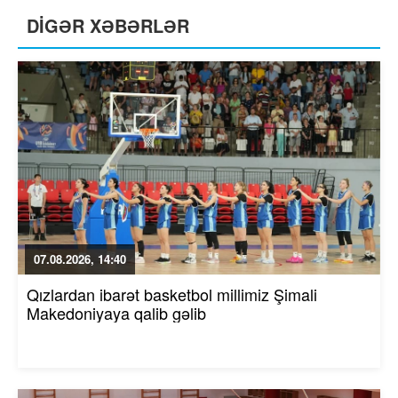
DİGƏR XƏBƏRLƏR
07.08.2026, 14:40
Qızlardan ibarət basketbol millimiz Şimali
Makedoniyaya qalib gəlib