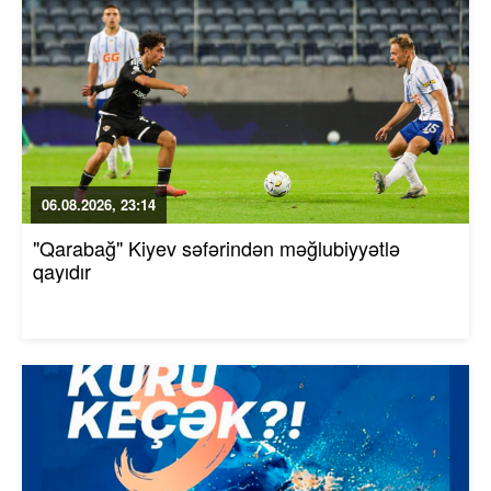
06.08.2026, 23:14
"Qarabağ" Kiyev səfərindən məğlubiyyətlə
qayıdır