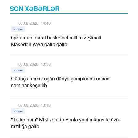
SON XƏBƏRLƏR
07.08.2026, 14:40
İdman
Qızlardan ibarət basketbol millimiz Şimali
Makedoniyaya qalib gəlib
07.08.2026, 13:38
İdman
Cüdoçularımız üçün dünya çempionatı öncəsi
seminar keçirilib
07.08.2026, 13:18
İdman
"Tottenhem" Miki van de Venlə yeni müqavilə üzrə
razılığa gəlib