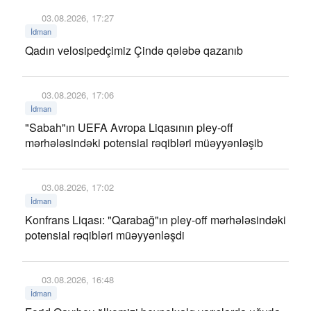
03.08.2026, 17:27
İdman
Qadın velosipedçimiz Çində qələbə qazanıb
03.08.2026, 17:06
İdman
"Sabah"ın UEFA Avropa Liqasının pley-off
mərhələsindəki potensial rəqibləri müəyyənləşib
03.08.2026, 17:02
İdman
Konfrans Liqası: "Qarabağ"ın pley-off mərhələsindəki
potensial rəqibləri müəyyənləşdi
03.08.2026, 16:48
İdman