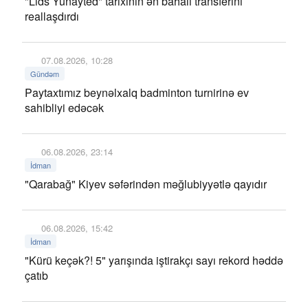
"Lids Yunayted" tarixinin ən bahalı transferini
reallaşdırdı
07.08.2026, 10:28
Gündəm
Paytaxtımız beynəlxalq badminton turnirinə ev
sahibliyi edəcək
06.08.2026, 23:14
İdman
"Qarabağ" Kiyev səfərindən məğlubiyyətlə qayıdır
06.08.2026, 15:42
İdman
"Kürü keçək?! 5" yarışında iştirakçı sayı rekord həddə
çatıb