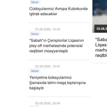
İdman
Cüdoçularımız Avropa Kubokunda
iştirak edəcəklər
03.08.2
03.08.2026, 14:35
İdman
"Sab
"Sabah"ın Çempionlar Liqasının
Liqası
pley-off mərhələsində potensial
mərhə
rəqibləri müəyyənləşib
rəqib
03.08.2026, 13:40
İdman
Yeniyetmə boksçularımız
Şamaxıda təlim-məşq toplanışına
başlayıb
02.08.2026, 23:49