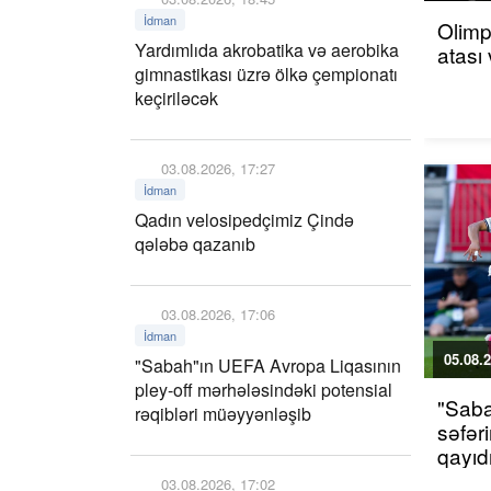
İdman
Olim
Yardımlıda akrobatika və aerobika
atası 
gimnastikası üzrə ölkə çempionatı
keçiriləcək
03.08.2026, 17:27
İdman
Qadın velosipedçimiz Çində
qələbə qazanıb
03.08.2026, 17:06
İdman
05.08.2
"Sabah"ın UEFA Avropa Liqasının
pley-off mərhələsindəki potensial
"Sab
rəqibləri müəyyənləşib
səfər
qayıdı
03.08.2026, 17:02