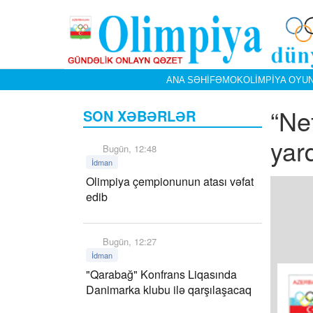
ANA SƏHIFƏ
MOK
OLIMPIYA OYUN
“Ne
SON XƏBƏRLƏR
yar
Bugün, 12:48
İdman
Olimpiya çempionunun atası vəfat
edib
Bugün, 12:27
İdman
"Qarabağ" Konfrans Liqasında
Danimarka klubu ilə qarşılaşacaq