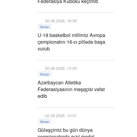
Federasiya Kuboku keçirilib
02.08.2026, 16:58
İdman
U-18 basketbol millimiz Avropa
çempionatını 16-cı pillədə başa
vurub
02.08.2026, 13:03
İdman
Azərbaycan Atletika
Federasiyasının məşqçisi vəfat
edib
02.08.2026, 10:01
İdman
Güləşçimiz bu gün dünya
çempionatında qızıl medal