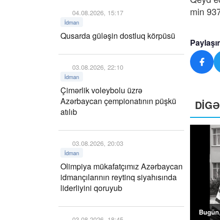
min 937
04.08.2026, 15:17
İdman
Qusarda güləşin dostluq körpüsü
Paylaşı
03.08.2026, 22:10
İdman
Çimərlik voleybolu üzrə
Azərbaycan çempionatının püşkü
DİG
atılıb
03.08.2026, 20:03
İdman
Olimpiya mükafatçımız Azərbaycan
idmançılarının reytinq siyahısında
liderliyini qoruyub
Bugün,
03.08.2026, 18:45