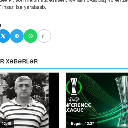
 insan isə yaralanıb.
n
ƏR XƏBƏRLƏR
 12:48
Bugün, 12:27