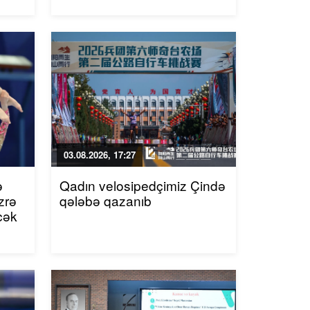
03.08.2026, 17:27
ə
Qadın velosipedçimiz Çində
zrə
qələbə qazanıb
cək