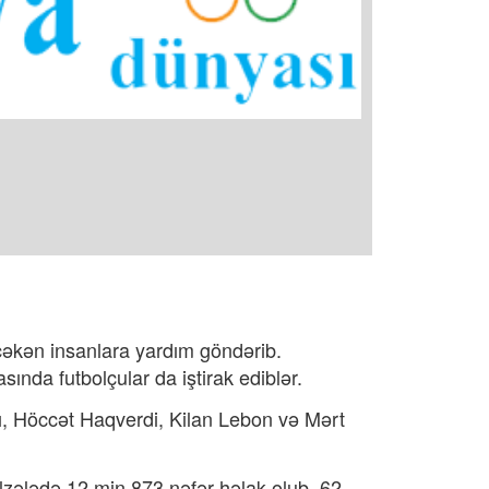
çəkən insanlara yardım göndərib.
ında futbolçular da iştirak ediblər.
, Höccət Haqverdi, Kilan Lebon və Mərt
lzələdə 12 min 873 nəfər həlak olub, 62