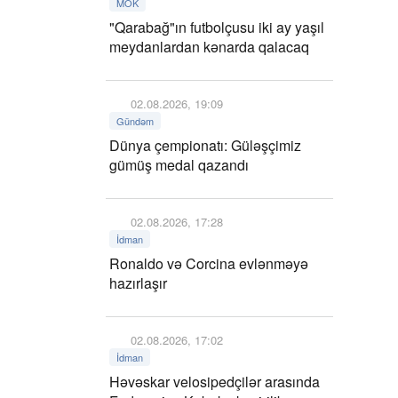
MOK
"Qarabağ"ın futbolçusu iki ay yaşıl
meydanlardan kənarda qalacaq
02.08.2026, 19:09
Gündəm
Dünya çempionatı: Güləşçimiz
gümüş medal qazandı
02.08.2026, 17:28
İdman
Ronaldo və Corcina evlənməyə
hazırlaşır
02.08.2026, 17:02
İdman
Həvəskar velosipedçilər arasında