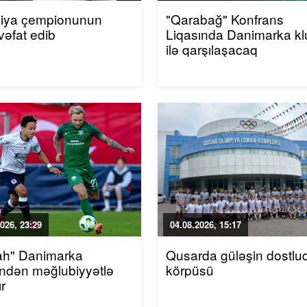
piya çempionunun
"Qarabağ" Konfrans
vəfat edib
Liqasında Danimarka k
ilə qarşılaşacaq
026, 23:29
04.08.2026, 15:17
ah" Danimarka
Qusarda güləşin dostlu
indən məğlubiyyətlə
körpüsü
r