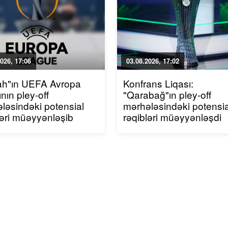
026, 17:06
03.08.2026, 17:02
ah"ın UEFA Avropa
Konfrans Liqası:
nın pley-off
"Qarabağ"ın pley-off
ləsindəki potensial
mərhələsindəki potensia
ləri müəyyənləşib
rəqibləri müəyyənləşdi