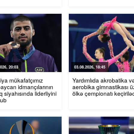
026, 20:03
03.08.2026, 18:45
iya mükafatçımız
Yardımlıda akrobatika v
aycan idmançılarının
aerobika gimnastikası ü
q siyahısında liderliyini
ölkə çempionatı keçirilə
yub