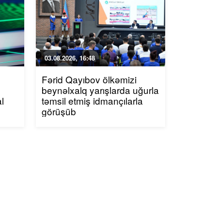
03.08.2026, 16:48
Fərid Qayıbov ölkəmizi
beynəlxalq yarışlarda uğurla
l
təmsil etmiş idmançılarla
görüşüb