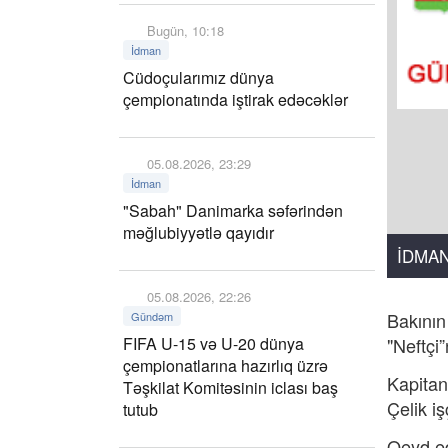
Bugün, 10:18
İdman
Cüdoçularımız dünya
çempionatında iştirak edəcəklər
05.08.2026, 23:29
İdman
"Sabah" Danimarka səfərindən
məğlubiyyətlə qayıdır
İDMA
05.08.2026, 22:26
Bakının
Gündəm
FIFA U-15 və U-20 dünya
"Neftçi
çempionatlarına hazırlıq üzrə
Kapitan
Təşkilat Komitəsinin iclası baş
Çelik i
tutub
Qeyd ed