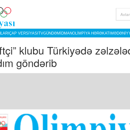
LARI
ÇAP VERSIYASI
TV
GÜNDƏM
İDMAN
OLIMPIYA HƏRƏKATI
MƏDƏNIY
ftçi” klubu Türkiyədə zəlzəl
dım göndərib