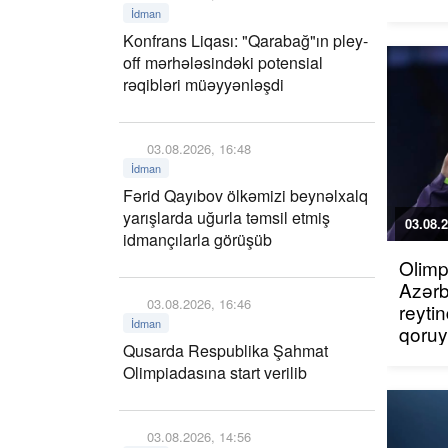
İdman
Konfrans Liqası: "Qarabağ"ın pley-
off mərhələsindəki potensial
rəqibləri müəyyənləşdi
03.08.2026, 16:48
İdman
Fərid Qayıbov ölkəmizi beynəlxalq
yarışlarda uğurla təmsil etmiş
03.08.2
idmançılarla görüşüb
Olimp
Azərb
03.08.2026, 16:46
reytin
İdman
qoru
Qusarda Respublika Şahmat
Olimpiadasına start verilib
03.08.2026, 14:56