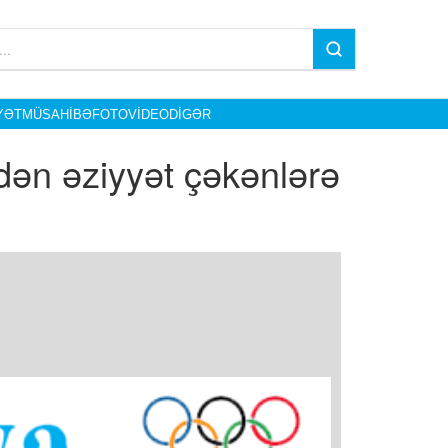
YƏT
MÜSAHIBƏ
FOTO
VIDEO
DIGƏR
ədən əziyyət çəkənlərə