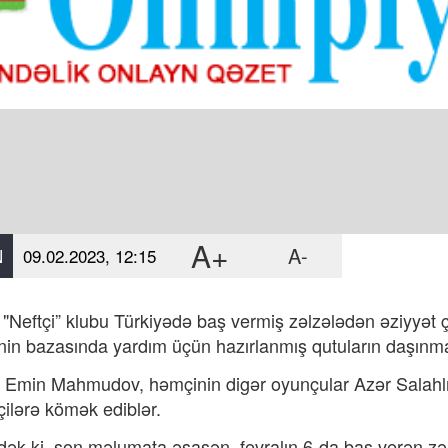
A+
A-
N
09.02.2023, 12:15
 "Neftçi” klubu Türkiyədə baş vermiş zəlzələdən əziyyət 
”nin bazasında yardım üçün hazırlanmış qutuların daşınmas
 Emin Mahmudov, həmçinin digər oyunçular Azər Salahlı
şçilərə kömək ediblər.
ək ki, son məlumata əsasən, fevralın 6-da baş verən zə