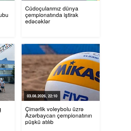
Cüdoçularımız dünya
lubu
çempionatında iştirak
edəcəklər
03.08.2026, 22:10
q
Çimərlik voleybolu üzrə
Azərbaycan çempionatının
püşkü atılıb